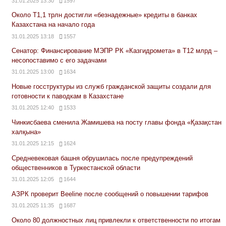
31.01.2025 13:30
1597
Около Т1,1 трлн достигли «безнадежные» кредиты в банках
Казахстана на начало года
31.01.2025 13:18
1557
Сенатор: Финансирование МЭПР РК «Казгидромета» в Т12 млрд –
несопоставимо с его задачами
31.01.2025 13:00
1634
Новые госструктуры из служб гражданской защиты создали для
готовности к паводкам в Казахстане
31.01.2025 12:40
1533
Чинкисбаева сменила Жамишева на посту главы фонда «Қазақстан
халқына»
31.01.2025 12:15
1624
Средневековая башня обрушилась после предупреждений
общественников в Туркестанской области
31.01.2025 12:05
1644
АЗРК проверит Beeline после сообщений о повышении тарифов
31.01.2025 11:35
1687
Около 80 должностных лиц привлекли к ответственности по итогам