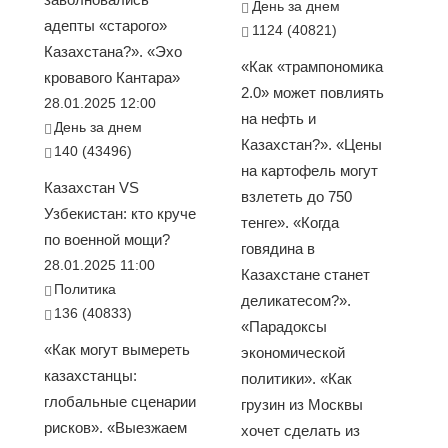
День за днем
адепты «старого»
1124 (40821)
Казахстана?». «Эхо
«Как «трампономика
кровавого Кантара»
2.0» может повлиять
28.01.2025 12:00
на нефть и
День за днем
Казахстан?». «Цены
140 (43496)
на картофель могут
Казахстан VS
взлететь до 750
Узбекистан: кто круче
тенге». «Когда
по военной мощи?
говядина в
28.01.2025 11:00
Казахстане станет
Политика
деликатесом?».
136 (40833)
«Парадоксы
«Как могут вымереть
экономической
казахстанцы:
политики». «Как
глобальные сценарии
грузин из Москвы
рисков». «Выезжаем
хочет сделать из