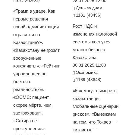
145 (42489)
28.01.2025 12:00
День за днем
«Трамп в ударе. Как
1181 (43496)
первые решения
Рост НДС и
новой администрации
изменения налоговой
отразятся на
системы коснутся
Казахстане?».
малого бизнеса
«Казахстану не грозят
Казахстана
вооруженные
30.01.2025 11:00
конфликты». «Рейтинг
Экономика
управленцев не
1169 (43648)
бьется с
реальностью».
«Как могут вымереть
«ОСМС: пациент
казахстанцы:
скорее мёртв, чем
глобальные сценарии
застрахован».
рисков». «Выезжаем
«Сатира не
на том, что Токаев —
преступление»
китаист» —