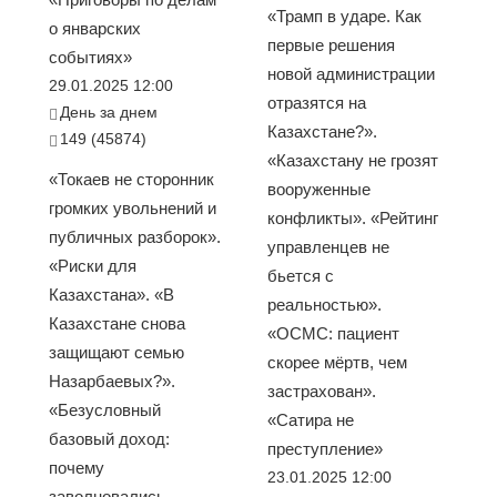
«Трамп в ударе. Как
о январских
первые решения
событиях»
новой администрации
29.01.2025 12:00
отразятся на
День за днем
Казахстане?».
149 (45874)
«Казахстану не грозят
«Токаев не сторонник
вооруженные
громких увольнений и
конфликты». «Рейтинг
публичных разборок».
управленцев не
«Риски для
бьется с
Казахстана». «В
реальностью».
Казахстане снова
«ОСМС: пациент
защищают семью
скорее мёртв, чем
Назарбаевых?».
застрахован».
«Безусловный
«Сатира не
базовый доход:
преступление»
почему
23.01.2025 12:00
заволновались