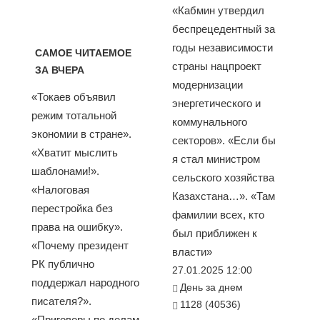
«Кабмин утвердил
беспрецедентный за
годы независимости
САМОЕ ЧИТАЕМОЕ
страны нацпроект
ЗА ВЧЕРА
модернизации
«Токаев объявил
энергетического и
режим тотальной
коммунального
экономии в стране».
секторов». «Если бы
«Хватит мыслить
я стал министром
шаблонами!».
сельского хозяйства
«Налоговая
Казахстана…». «Там
перестройка без
фамилии всех, кто
права на ошибку».
был приближен к
«Почему президент
власти»
РК публично
27.01.2025 12:00
поддержал народного
День за днем
писателя?».
1128 (40536)
«Приговоры по делам