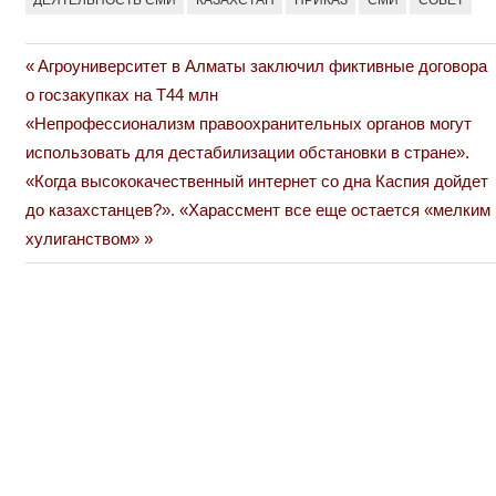
Previous
Агроуниверситет в Алматы заключил фиктивные договора
Навигация
Post:
о госзакупках на Т44 млн
по
Next
«Непрофессионализм правоохранительных органов могут
Post:
использовать для дестабилизации обстановки в стране».
записям
«Когда высококачественный интернет со дна Каспия дойдет
до казахстанцев?». «Харассмент все еще остается «мелким
хулиганством»