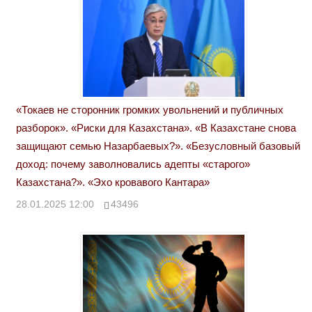
«Токаев не сторонник громких увольнений и публичных
разборок». «Риски для Казахстана». «В Казахстане снова
защищают семью Назарбаевых?». «Безусловный базовый
доход: почему заволновались адепты «старого»
Казахстана?». «Эхо кровавого Кантара»
28.01.2025 12:00
43496