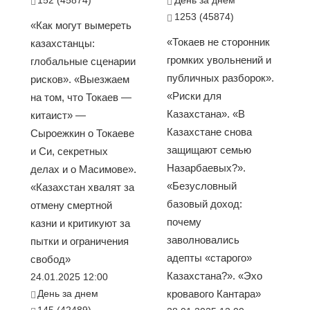
152 (45874)
День за днем
1253 (45874)
«Как могут вымереть
«Токаев не сторонник
казахстанцы:
громких увольнений и
глобальные сценарии
публичных разборок».
рисков». «Выезжаем
«Риски для
на том, что Токаев —
Казахстана». «В
китаист» —
Казахстане снова
Сыроежкин о Токаеве
защищают семью
и Си, секретных
Назарбаевых?».
делах и о Масимове».
«Безусловный
«Казахстан хвалят за
базовый доход:
отмену смертной
почему
казни и критикуют за
заволновались
пытки и ограничения
адепты «старого»
свобод»
Казахстана?». «Эхо
24.01.2025 12:00
День за днем
кровавого Кантара»