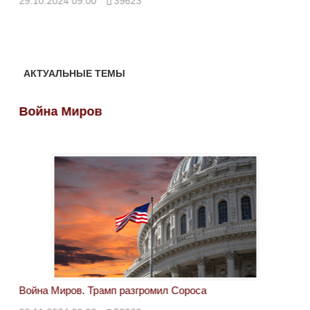
29.10.2024 09:00
39623
28.
АКТУАЛЬНЫЕ ТЕМЫ
Война Миров
Во
Война Миров. Трамп разгромил Сороса
Вой