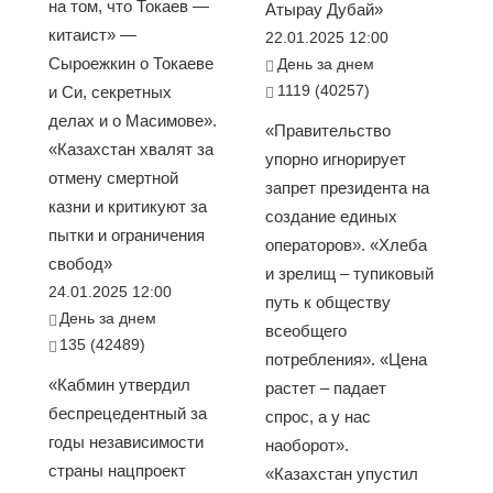
на том, что Токаев —
Атырау Дубай»
китаист» —
22.01.2025 12:00
Сыроежкин о Токаеве
День за днем
1119 (40257)
и Си, секретных
делах и о Масимове».
«Правительство
«Казахстан хвалят за
упорно игнорирует
отмену смертной
запрет президента на
казни и критикуют за
создание единых
пытки и ограничения
операторов». «Хлеба
свобод»
и зрелищ – тупиковый
24.01.2025 12:00
путь к обществу
День за днем
всеобщего
135 (42489)
потребления». «Цена
«Кабмин утвердил
растет – падает
беспрецедентный за
спрос, а у нас
годы независимости
наоборот».
страны нацпроект
«Казахстан упустил