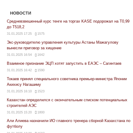
НОВОСТИ
Средневзвешенный курс тенге на торгах KASE подорожал на Т0,99
до Т518,2
31.01.2025 17:25
1575
Экс-руководителю управления культуры Астаны Мажагулову
вынесли приговор за хищение
31.01.2025 16:54
1642
Взаимное признание ЭЦП хотят запустить в ЕАЭС – Сагинтаев
31.01.2025 16:42
1590
Токаев принял специального советника премьер-министра Японии
Акихису Нагашиму
31.01.2025 16:10
1523
Казахстан определился с окончательным списком потенциальных
строителей АЭС
31.01.2025 15:20
1800
Али Алиева назначили ИО главного тренера сборной Казахстана по
футболу