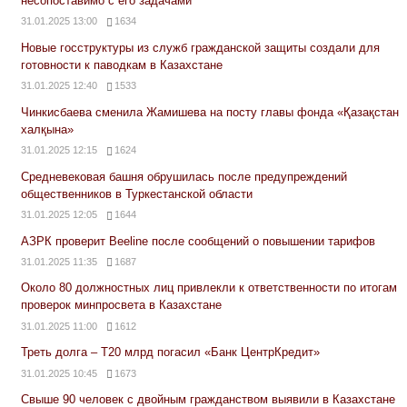
несопоставимо с его задачами
31.01.2025 13:00
1634
Новые госструктуры из служб гражданской защиты создали для
готовности к паводкам в Казахстане
31.01.2025 12:40
1533
Чинкисбаева сменила Жамишева на посту главы фонда «Қазақстан
халқына»
31.01.2025 12:15
1624
Средневековая башня обрушилась после предупреждений
общественников в Туркестанской области
31.01.2025 12:05
1644
АЗРК проверит Beeline после сообщений о повышении тарифов
31.01.2025 11:35
1687
Около 80 должностных лиц привлекли к ответственности по итогам
проверок минпросвета в Казахстане
31.01.2025 11:00
1612
Треть долга – Т20 млрд погасил «Банк ЦентрКредит»
31.01.2025 10:45
1673
Свыше 90 человек с двойным гражданством выявили в Казахстане