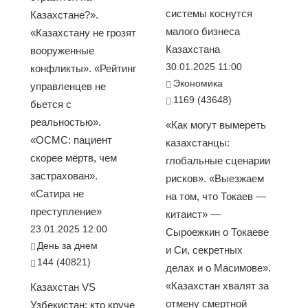
системы коснутся
Казахстане?».
малого бизнеса
«Казахстану не грозят
Казахстана
вооруженные
30.01.2025 11:00
конфликты». «Рейтинг
Экономика
управленцев не
1169 (43648)
бьется с
реальностью».
«Как могут вымереть
«ОСМС: пациент
казахстанцы:
скорее мёртв, чем
глобальные сценарии
застрахован».
рисков». «Выезжаем
«Сатира не
на том, что Токаев —
преступление»
китаист» —
23.01.2025 12:00
Сыроежкин о Токаеве
День за днем
и Си, секретных
144 (40821)
делах и о Масимове».
«Казахстан хвалят за
Казахстан VS
отмену смертной
Узбекистан: кто круче