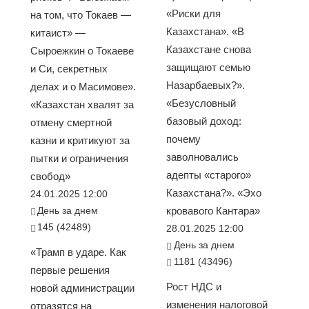
«Риски для
на том, что Токаев —
Казахстана». «В
китаист» —
Казахстане снова
Сыроежкин о Токаеве
защищают семью
и Си, секретных
Назарбаевых?».
делах и о Масимове».
«Безусловный
«Казахстан хвалят за
базовый доход:
отмену смертной
почему
казни и критикуют за
заволновались
пытки и ограничения
адепты «старого»
свобод»
Казахстана?». «Эхо
24.01.2025 12:00
День за днем
кровавого Кантара»
145 (42489)
28.01.2025 12:00
День за днем
«Трамп в ударе. Как
1181 (43496)
первые решения
Рост НДС и
новой администрации
изменения налоговой
отразятся на