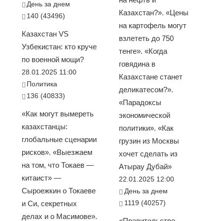
День за днем
Казахстан?». «Цены
140 (43496)
на картофель могут
Казахстан VS
взлететь до 750
Узбекистан: кто круче
тенге». «Когда
по военной мощи?
говядина в
28.01.2025 11:00
Казахстане станет
Политика
деликатесом?».
136 (40833)
«Парадоксы
«Как могут вымереть
экономической
казахстанцы:
политики». «Как
глобальные сценарии
грузин из Москвы
рисков». «Выезжаем
хочет сделать из
на том, что Токаев —
Атырау Дубай»
китаист» —
22.01.2025 12:00
Сыроежкин о Токаеве
День за днем
1119 (40257)
и Си, секретных
делах и о Масимове».
«Правительство