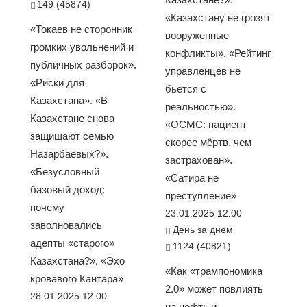
149 (45874)
«Казахстану не грозят
«Токаев не сторонник
вооруженные
громких увольнений и
конфликты». «Рейтинг
публичных разборок».
управленцев не
«Риски для
бьется с
Казахстана». «В
реальностью».
Казахстане снова
«ОСМС: пациент
защищают семью
скорее мёртв, чем
Назарбаевых?».
застрахован».
«Безусловный
«Сатира не
базовый доход:
преступление»
почему
23.01.2025 12:00
заволновались
День за днем
адепты «старого»
1124 (40821)
Казахстана?». «Эхо
«Как «трампономика
кровавого Кантара»
2.0» может повлиять
28.01.2025 12:00
на нефть и