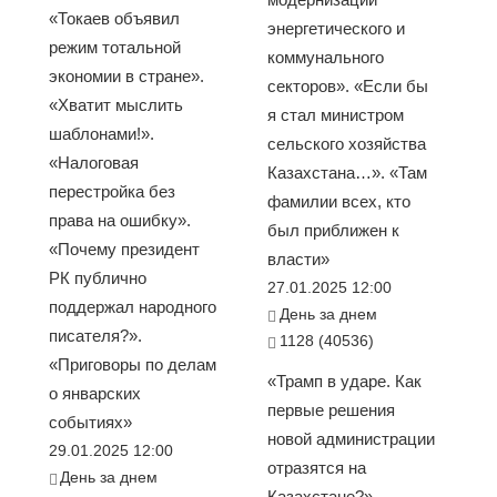
«Токаев объявил
энергетического и
режим тотальной
коммунального
экономии в стране».
секторов». «Если бы
«Хватит мыслить
я стал министром
шаблонами!».
сельского хозяйства
«Налоговая
Казахстана…». «Там
перестройка без
фамилии всех, кто
права на ошибку».
был приближен к
«Почему президент
власти»
РК публично
27.01.2025 12:00
поддержал народного
День за днем
писателя?».
1128 (40536)
«Приговоры по делам
«Трамп в ударе. Как
о январских
первые решения
событиях»
новой администрации
29.01.2025 12:00
отразятся на
День за днем
Казахстане?».