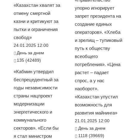
«Казахстан хвалят за
упорно игнорирует
отмену смертной
запрет президента на
казни и критикуют за
создание единых
пытки и ограничения
операторов». «Хлеба
свобод»
и зрелищ – тупиковый
24.01.2025 12:00
путь к обществу
День за днем
всеобщего
135 (42489)
потребления». «Цена
«Кабмин утвердил
растет – падает
беспрецедентный за
спрос, а у нас
годы независимости
наоборот».
страны нацпроект
«Казахстан упустил
модернизации
возможность для
энергетического и
развития майнинга»
коммунального
21.01.2025 12:00
секторов». «Если бы
День за днем
1118 (39669)
я стал министром