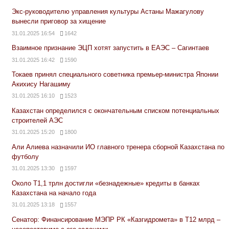
Экс-руководителю управления культуры Астаны Мажагулову
вынесли приговор за хищение
31.01.2025 16:54
1642
Взаимное признание ЭЦП хотят запустить в ЕАЭС – Сагинтаев
31.01.2025 16:42
1590
Токаев принял специального советника премьер-министра Японии
Акихису Нагашиму
31.01.2025 16:10
1523
Казахстан определился с окончательным списком потенциальных
строителей АЭС
31.01.2025 15:20
1800
Али Алиева назначили ИО главного тренера сборной Казахстана по
футболу
31.01.2025 13:30
1597
Около Т1,1 трлн достигли «безнадежные» кредиты в банках
Казахстана на начало года
31.01.2025 13:18
1557
Сенатор: Финансирование МЭПР РК «Казгидромета» в Т12 млрд –