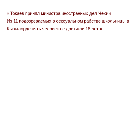
Previous
Токаев принял министра иностранных дел Чехии
Навигация
Next
Post:
Из 11 подозреваемых в сексуальном рабстве школьницы в
по
Post:
Кызылорде пять человек не достигли 18 лет
записям