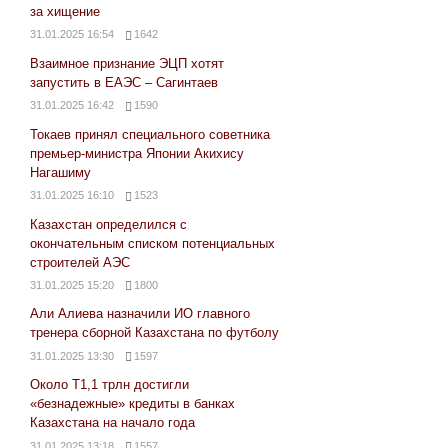
за хищение
31.01.2025 16:54
1642
Взаимное признание ЭЦП хотят
запустить в ЕАЭС – Сагинтаев
31.01.2025 16:42
1590
Токаев принял специального советника
премьер-министра Японии Акихису
Нагашиму
31.01.2025 16:10
1523
Казахстан определился с
окончательным списком потенциальных
строителей АЭС
31.01.2025 15:20
1800
Али Алиева назначили ИО главного
тренера сборной Казахстана по футболу
31.01.2025 13:30
1597
Около Т1,1 трлн достигли
«безнадежные» кредиты в банках
Казахстана на начало года
31.01.2025 13:18
1557