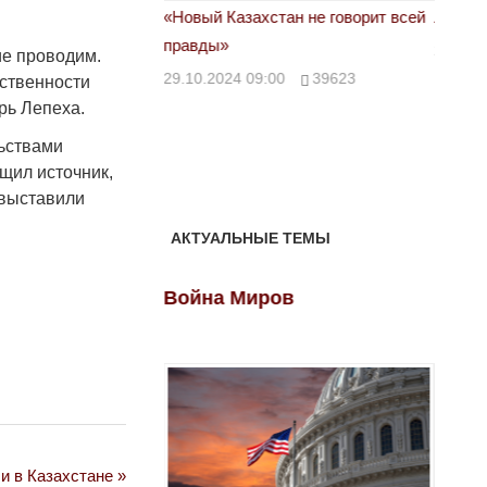
астовка в Жанаозене.
«Новый Казахстан не говорит всей
Лондон
т конфискации.
правды»
28.10.
ие проводим.
 сравнили с
29.10.2024 09:00
39623
тственности
рь Лепеха.
00
28888
льствами
щил источник,
 выставили
АКТУАЛЬНЫЕ ТЕМЫ
ов
Война Миров
Войн
и в Казахстане