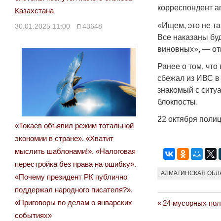
корреспондент аг
Казахстана
«Ищем, это не т
30.01.2025 11:00
43648
Все наказаны буд
виновных», — от
Ранее о том, чт
сбежал из ИВС в
знакомый с ситу
блокпосты.
22 октября поли
«Токаев объявил режим тотальной
экономии в стране». «Хватит
мыслить шаблонами!». «Налоговая
перестройка без права на ошибку».
АЛМАТИНСКАЯ ОБЛ
«Почему президент РК публично
поддержал народного писателя?».
Previous
«Приговоры по делам о январских
24 мусорных по
Навигация
Post:
событиях»