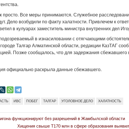
Народ выбрал свет
Странная заб
ентства.
Дарига не ждё
17.10.2024 17:00
29972
ак просто. Все меры принимаются. Служебное расследован
Авиакомпании
ут. Дело возбудили по факту халатности. Привлечем к отве
мошенниками
ветил в кулуарах заместитель министра внутренних дел Иго
30.10.2024 14:
о подозреваемый в изнасиловании с отягчающими обстояте
 городе Талгар Алматинской области, редакции КазТАГ сооб
ацией. Позже сообщалось, что для задержания сбежавшего
ция официально раскрыла данные сбежавшего.
Война Мир
АСТЬ
ИВС
ПОБЕГ
ТАЛГАР
УГОЛОВНОЕ ДЕЛО
ХАЛАТНОСТЬ
лигона функционируют без разрешений в Жамбылской области
Next
Хищения свыше Т170 млн в сфере образования выявил