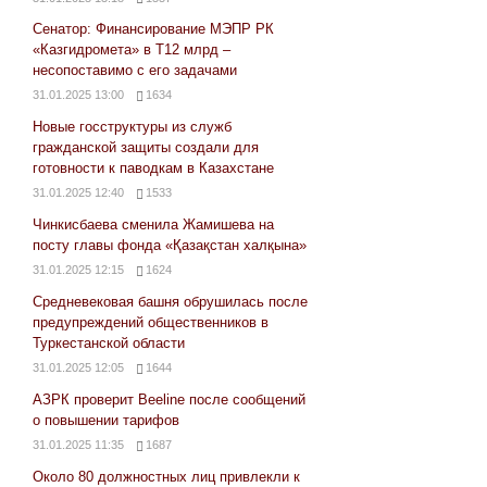
Сенатор: Финансирование МЭПР РК
«Казгидромета» в Т12 млрд –
несопоставимо с его задачами
31.01.2025 13:00
1634
Новые госструктуры из служб
гражданской защиты создали для
готовности к паводкам в Казахстане
31.01.2025 12:40
1533
Чинкисбаева сменила Жамишева на
посту главы фонда «Қазақстан халқына»
31.01.2025 12:15
1624
Средневековая башня обрушилась после
предупреждений общественников в
Туркестанской области
31.01.2025 12:05
1644
АЗРК проверит Beeline после сообщений
о повышении тарифов
31.01.2025 11:35
1687
Около 80 должностных лиц привлекли к