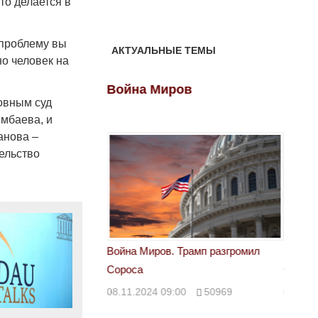
то делается в
у проблему вы
АКТУАЛЬНЫЕ ТЕМЫ
о человек на
ов
Война Миров
Войн
овным суд
мбаева, и
анова –
ельство
 Трамп разгромил
Война Миров. Трамп разгромил
Война 
Сороса
Сорос
00
50969
08.11.2024 09:00
50969
08.11.