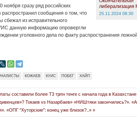
Окончательная
10 ноября сразу ряд российских
либерализация 
в распространил сообщения о том, что
25.11.2024 08:30
 сбежал из исправительного
КУИС данную информацию опровергли
буждении уголовного дела по факту распространения ложн
РНАЛИСТЫ
КОЖАЕВ
КУИС
ПОБЕГ
ХАЙП
аты составили более Т3 трлн тенге с начала года в Казахстане
дивенцев»? Токаев vs Назарбаев» «НИШтяки закончились?». «А
я». «ОПГ “Хуторские”: конец уже близок?..»