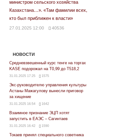
министром сельского хозяйства
Казахстана…». «Там фамилии всех,
кто был приближен к власти»
27.01.2025 12:00
40536
НОВОСТИ
Средневзвешенный курс тенге на торгах
KASE подорожал на Т0,99 до Т518,2
31.01.2025 17:25
1575
Экс-руководителю управления культуры
Астаны Мажагулову вынесли приговор
за хищение
31.01.2025 16:54
1642
Взаимное признание ЭЦП хотят
запустить в ЕАЭС – Сагинтаев
31.01.2025 16:42
1590
Токаев принял специального советника