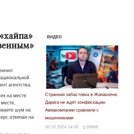
«хайпа»
ВИДЕО
твенным»
винил
 национальной
нт агентства.
астовка в Жанаозене.
«Новый Казахстан не говорит всей
Лондон
ек на месте
т конфискации.
правды»
 месте,
28.10.
имаете шум на
 сравнили с
29.10.2024 09:00
39623
ерг, отвечая на
00
28888