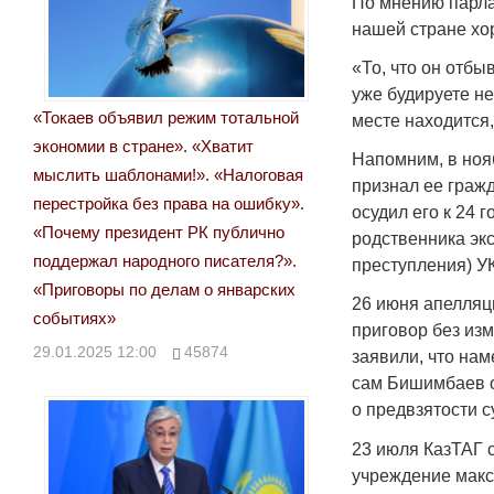
По мнению парла
нашей стране хо
«То, что он отбы
уже будируете н
«Токаев объявил режим тотальной
месте находится
экономии в стране». «Хватит
Напомним, в ноя
мыслить шаблонами!». «Налоговая
признал ее граж
перестройка без права на ошибку».
осудил его к 24
«Почему президент РК публично
родственника экс
поддержал народного писателя?».
преступления) УК
«Приговоры по делам о январских
26 июня апелляц
событиях»
приговор без из
29.01.2025 12:00
45874
заявили, что на
сам Бишимбаев о
о предвзятости с
23 июля КазТАГ 
учреждение макс