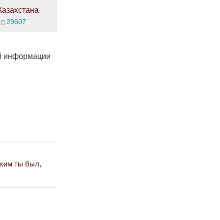
Казахстана
29607
ой информации
ким ты был,