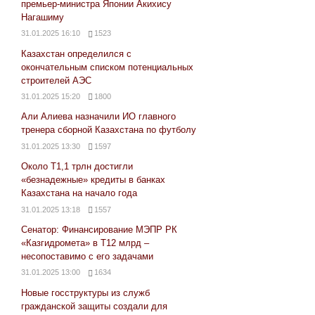
премьер-министра Японии Акихису
Нагашиму
31.01.2025 16:10
1523
Казахстан определился с
окончательным списком потенциальных
строителей АЭС
31.01.2025 15:20
1800
Али Алиева назначили ИО главного
тренера сборной Казахстана по футболу
31.01.2025 13:30
1597
Около Т1,1 трлн достигли
«безнадежные» кредиты в банках
Казахстана на начало года
31.01.2025 13:18
1557
Сенатор: Финансирование МЭПР РК
«Казгидромета» в Т12 млрд –
несопоставимо с его задачами
31.01.2025 13:00
1634
Новые госструктуры из служб
гражданской защиты создали для