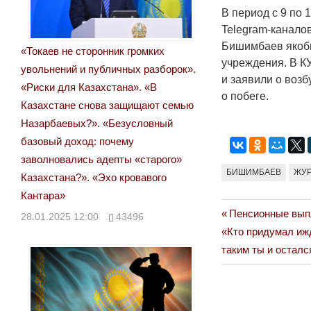
В период с 9 по 
Telegram-канало
Бишимбаев якобы
«Токаев не сторонник громких
учреждения. В 
увольнений и публичных разборок».
и заявили о воз
«Риски для Казахстана». «В
о побеге.
Казахстане снова защищают семью
Назарбаевых?». «Безусловный
базовый доход: почему
заволновались адепты «старого»
БИШИМБАЕВ
ЖУ
Казахстана?». «Эхо кровавого
Кантара»
Previous
Пенсионные выпл
Навигация
28.01.2025 12:00
43496
Next
Post:
«Кто придумал иж
по
Post:
таким ты и осталс
записям