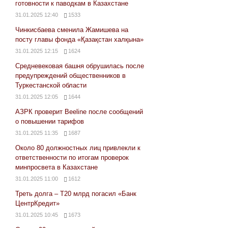
готовности к паводкам в Казахстане
31.01.2025 12:40
1533
Чинкисбаева сменила Жамишева на
посту главы фонда «Қазақстан халқына»
31.01.2025 12:15
1624
Средневековая башня обрушилась после
предупреждений общественников в
Туркестанской области
31.01.2025 12:05
1644
АЗРК проверит Beeline после сообщений
о повышении тарифов
31.01.2025 11:35
1687
Около 80 должностных лиц привлекли к
ответственности по итогам проверок
минпросвета в Казахстане
31.01.2025 11:00
1612
Треть долга – Т20 млрд погасил «Банк
ЦентрКредит»
31.01.2025 10:45
1673