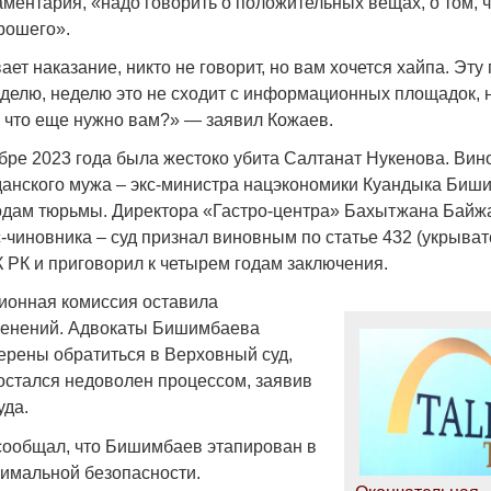
ментария, «надо говорить о положительных вещах, о том, ч
рошего».
вает наказание, никто не говорит, но вам хочется хайпа. Эт
еделю, неделю это не сходит с информационных площадок, н
, что еще нужно вам?» — заявил Кожаев.
Война Мир
бре 2023 года была жестоко убита Салтанат Нукенова. Вин
данского мужа – экс-министра нацэкономики Куандыка Биши
 годам тюрьмы. Директора «Гастро-центра» Бахытжана Байж
-чиновника – суд признал виновным по статье 432 (укрыват
 РК и приговорил к четырем годам заключения.
ионная комиссия оставила
менений. Адвокаты Бишимбаева
мерены обратиться в Верховный суд,
стался недоволен процессом, заявив
Война Миров.
уда.
Сороса
сообщал, что Бишимбаев этапирован в
08.11.2024 09:
имальной безопасности.