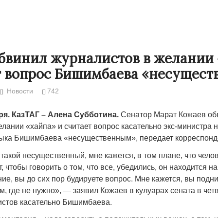
бвинил журналистов в желании 
т вопрос Бишимбаева «несущес
Новости
742
ря. КазТАГ – Алена Субботина
.
Сенатор Марат Кожаев об
елании «хайпа» и считает вопрос касательно экс-министра
ыка Бишимбаева «несущественным», передает корреспонде
Народ выбрал свет
Странная заб
акой несущественный, мне кажется, в том плане, что челов
Дарига не ждё
, чтобы говорить о том, что все, убедились, он находится на
17.10.2024 17:00
29972
ие, вы до сих пор будируете вопрос. Мне кажется, вы подн
Авиакомпании
м, где не нужно», — заявил Кожаев в кулуарах сената в четв
мошенниками
стов касательно Бишимбаева.
30.10.2024 14: