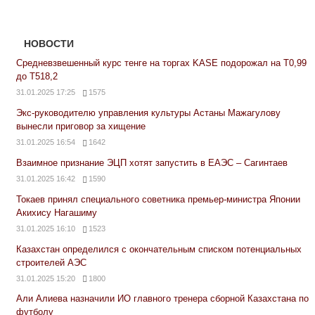
НОВОСТИ
Средневзвешенный курс тенге на торгах KASE подорожал на Т0,99
до Т518,2
31.01.2025 17:25
1575
Экс-руководителю управления культуры Астаны Мажагулову
вынесли приговор за хищение
31.01.2025 16:54
1642
Взаимное признание ЭЦП хотят запустить в ЕАЭС – Сагинтаев
31.01.2025 16:42
1590
Токаев принял специального советника премьер-министра Японии
Акихису Нагашиму
31.01.2025 16:10
1523
Казахстан определился с окончательным списком потенциальных
строителей АЭС
31.01.2025 15:20
1800
Али Алиева назначили ИО главного тренера сборной Казахстана по
футболу