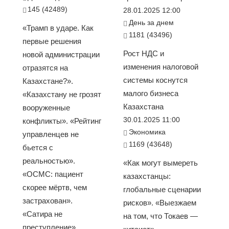
145 (42489)
28.01.2025 12:00
День за днем
«Трамп в ударе. Как
1181 (43496)
первые решения
Рост НДС и
новой администрации
изменения налоговой
отразятся на
системы коснутся
Казахстане?».
малого бизнеса
«Казахстану не грозят
Казахстана
вооруженные
30.01.2025 11:00
конфликты». «Рейтинг
Экономика
управленцев не
1169 (43648)
бьется с
реальностью».
«Как могут вымереть
«ОСМС: пациент
казахстанцы:
скорее мёртв, чем
глобальные сценарии
застрахован».
рисков». «Выезжаем
«Сатира не
на том, что Токаев —
преступление»