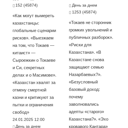
152 (45874)
День за днем
1253 (45874)
«Как могут вымереть
«Токаев не сторонник
казахстанцы:
громких увольнений и
глобальные сценарии
публичных разборок».
рисков». «Выезжаем
«Риски для
на том, что Токаев —
Казахстана». «В
китаист» —
Казахстане снова
Сыроежкин о Токаеве
защищают семью
и Си, секретных
Назарбаевых?».
делах и о Масимове».
«Безусловный
«Казахстан хвалят за
базовый доход:
отмену смертной
почему
казни и критикуют за
заволновались
пытки и ограничения
адепты «старого»
свобод»
Казахстана?». «Эхо
24.01.2025 12:00
День за днем
кровавого Кантара»