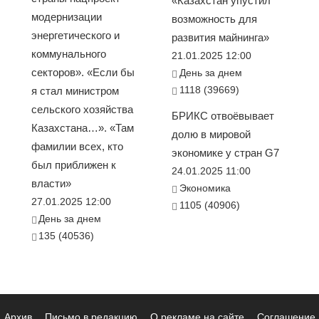
«Казахстан упустил
модернизации
возможность для
энергетического и
развития майнинга»
коммунального
21.01.2025 12:00
секторов». «Если бы
День за днем
1118 (39669)
я стал министром
сельского хозяйства
БРИКС отвоёвывает
Казахстана…». «Там
долю в мировой
фамилии всех, кто
экономике у стран G7
был приближен к
24.01.2025 11:00
власти»
Экономика
27.01.2025 12:00
1105 (40906)
День за днем
135 (40536)
Архив
Письмо в редакцию
О рекламе на сайте
Соглашение