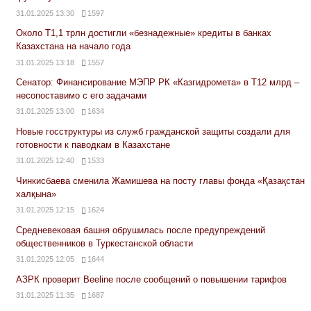
31.01.2025 13:30
1597
Около Т1,1 трлн достигли «безнадежные» кредиты в банках
Казахстана на начало года
31.01.2025 13:18
1557
Сенатор: Финансирование МЭПР РК «Казгидромета» в Т12 млрд –
несопоставимо с его задачами
31.01.2025 13:00
1634
Новые госструктуры из служб гражданской защиты создали для
готовности к паводкам в Казахстане
31.01.2025 12:40
1533
Чинкисбаева сменила Жамишева на посту главы фонда «Қазақстан
халқына»
31.01.2025 12:15
1624
Средневековая башня обрушилась после предупреждений
общественников в Туркестанской области
31.01.2025 12:05
1644
АЗРК проверит Beeline после сообщений о повышении тарифов
31.01.2025 11:35
1687