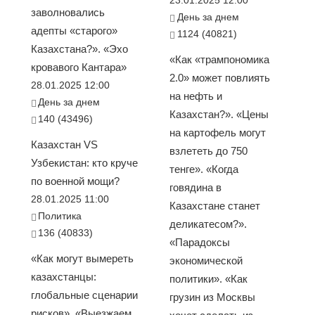
23.01.2025 12:00
заволновались
День за днем
адепты «старого»
1124 (40821)
Казахстана?». «Эхо
«Как «трампономика
кровавого Кантара»
2.0» может повлиять
28.01.2025 12:00
на нефть и
День за днем
Казахстан?». «Цены
140 (43496)
на картофель могут
Казахстан VS
взлететь до 750
Узбекистан: кто круче
тенге». «Когда
по военной мощи?
говядина в
28.01.2025 11:00
Казахстане станет
Политика
деликатесом?».
136 (40833)
«Парадоксы
«Как могут вымереть
экономической
казахстанцы:
политики». «Как
глобальные сценарии
грузин из Москвы
рисков». «Выезжаем