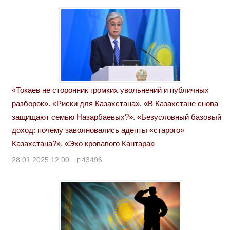
«Токаев не сторонник громких увольнений и публичных
разборок». «Риски для Казахстана». «В Казахстане снова
защищают семью Назарбаевых?». «Безусловный базовый
доход: почему заволновались адепты «старого»
Казахстана?». «Эхо кровавого Кантара»
28.01.2025 12:00
43496