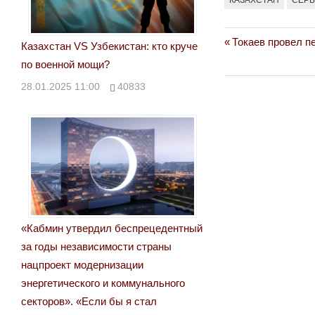
Previous
Токаев провел п
Навигация
Казахстан VS Узбекистан: кто круче
Post:
по военной мощи?
по
28.01.2025 11:00
40833
записям
«Кабмин утвердил беспрецедентный
за годы независимости страны
нацпроект модернизации
энергетического и коммунального
секторов». «Если бы я стал