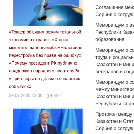
Соглашение межд
Сербия о сотруд
Меморандум о вз
«Токаев объявил режим тотальной
Республики Каза
образования;
экономии в стране». «Хватит
мыслить шаблонами!». «Налоговая
Меморандум о со
перестройка без права на ошибку».
труда и социаль
«Почему президент РК публично
Казахстан и мини
поддержал народного писателя?».
ветеранов и соц
«Приговоры по делам о январских
Меморандум о со
событиях»
между министерс
29.01.2025 12:00
45874
Казахстан и мин
Республики Серб
Протокол между 
Казахстан и Ста
Сербия о сотруд