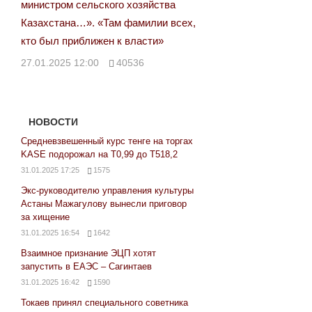
министром сельского хозяйства
Казахстана…». «Там фамилии всех,
кто был приближен к власти»
27.01.2025 12:00
40536
НОВОСТИ
Средневзвешенный курс тенге на торгах
KASE подорожал на Т0,99 до Т518,2
31.01.2025 17:25
1575
Экс-руководителю управления культуры
Астаны Мажагулову вынесли приговор
за хищение
31.01.2025 16:54
1642
Взаимное признание ЭЦП хотят
запустить в ЕАЭС – Сагинтаев
31.01.2025 16:42
1590
Токаев принял специального советника