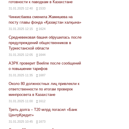
готовности к паводкам в Казахстане
31.01.2025 12:40
1533
Чинкисбаева сменила Жамишева на
посту главы фонда «Қазақстан халқына»
31.01.2025 12:15
1624
Средневековая башня обрушилась после
предупреждений общественников в
Туркестанской области
31.01.2025 12:05
1644
АЗРК проверит Beeline после сообщений
о повышении тарифов
31.01.2025 11:35
1687
Около 80 должностных лиц привлекли к
ответственности по итогам проверок
минпросвета в Казахстане
31.01.2025 11:00
1612
Треть долга – Т20 млрд погасил «Банк
ЦентрКредит»
31.01.2025 10:45
1673