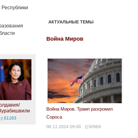
 Республики
АКТУАЛЬНЫЕ ТЕМЫ
разования
бласти
ов
Война Миров
Войн
олдавия/
 Трамп разгромил
Война Миров. Трамп разгромил
Война 
/Зурабишвили
Сороса
Сорос
61183
00
50969
08.11.2024 09:00
50969
08.11.