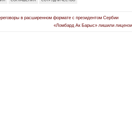
ереговоры в расширенном формате с президентом Сербии
Next
«Ломбард Ак Барыс» лишили лицензи
Post: