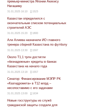
премьер-министра Японии Акихису
Нагашиму
31.01.2025 16:10
1523
Казахстан определился с
окончательным списком потенциальных
строителей АЭС
31.01.2025 15:20
1800
Али Алиева назначили ИО главного
тренера сборной Казахстана по футболу
31.01.2025 13:30
1597
Около Т1,1 трлн достигли
«безнадежные» кредиты в банках
Казахстана на начало года
31.01.2025 13:18
1557
Сенатор: Финансирование МЭПР РК
«Казгидромета» в Т12 млрд –
несопоставимо с его задачами
31.01.2025 13:00
1634
Новые госструктуры из служб
гражданской защиты создали для