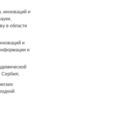
, инноваций и
ауки,
ву в области
инноваций и
 информации и
адемической
и Сербия;
ческих
родной