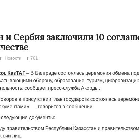
н и Сербия заключили 10 соглаш
честве
Новости
761
ря. КазТАГ
– В Белграде состоялась церемония обмена п
ватывающими оборону, образование, туризм, цифровизаци
тельность, сообщает пресс-служба Акорды.
Народ выбрал свет
Странная заб
говоров в присутствии глав государств состоялась церемо
Дарига не ждё
кументами», — говорится в сообщении.
17.10.2024 17:00
29972
Авиакомпании
 следующие документы:
мошенниками
у правительством Республики Казахстан и правительством
30.10.2024 14:
ссии лиц;