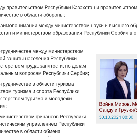
у правительством Республики Казахстан и правительством
ничестве в области обороны;
аимопонимании между министерством науки и высшего об
хстан и министерством образования Республики Сербия в о
Война Мир
трудничестве между министерством
ной защиты населения Республики
стерством труда, занятости, по делам
иальным вопросам Республики Сербия;
трудничестве в области туризма
твом туризма и спорта Республики
истерством туризма и молодежи
Война Миров. М
ия;
Война Миров.
Санду и Грузия
Сороса
министерством финансов Республики
30.10.2024 08:30
тистическим управлением Республики
08.11.2024 09:
ничестве в области обмена