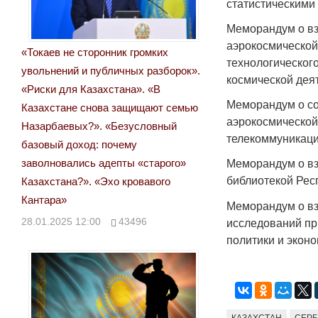
статистическими
Меморандум о вз
аэрокосмической
«Токаев не сторонник громких
технологическог
увольнений и публичных разборок».
космической дея
«Риски для Казахстана». «В
Меморандум о со
Казахстане снова защищают семью
аэрокосмической
Назарбаевых?». «Безусловный
телекоммуникаци
базовый доход: почему
заволновались адепты «старого»
Меморандум о вз
библиотекой Рес
Казахстана?». «Эхо кровавого
Кантара»
Меморандум о вз
28.01.2025 12:00
43496
исследований пр
политики и экон
КАЗАХСТАН
СЕР