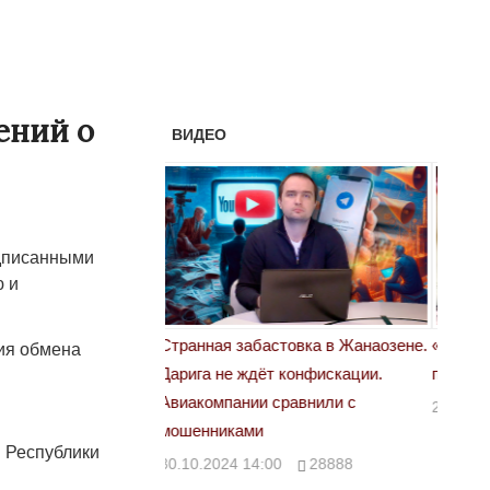
ений о
ВИДЕО
одписанными
ю и
астовка в Жанаозене.
«Новый Казахстан не говорит всей
Лондон
ния обмена
т конфискации.
правды»
28.10.
 сравнили с
29.10.2024 09:00
39623
 Республики
00
28888