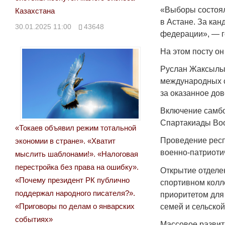
«Выборы состоял
Казахстана
в Астане. За ка
30.01.2025 11:00
43648
федерации», — г
На этом посту о
Руслан Жаксылык
международных с
за оказанное дов
Включение самбо
Спартакиады Воо
«Токаев объявил режим тотальной
Проведение респ
экономии в стране». «Хватит
военно-патриоти
мыслить шаблонами!». «Налоговая
перестройка без права на ошибку».
Открытие отделе
«Почему президент РК публично
спортивном кол
поддержал народного писателя?».
приоритетом для
«Приговоры по делам о январских
семей и сельско
событиях»
Массовое развит