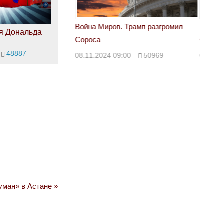
 Трамп разгромил
Война Миров. Трамп разгромил
Война 
я Дональда
Сороса
Сорос
48887
00
50969
08.11.2024 09:00
50969
08.11.
уман» в Астане