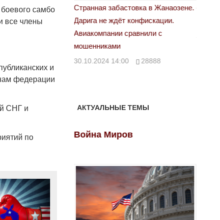
астовка в Жанаозене.
«Новый Казахстан не говорит всей
Лондон
 боевого самбо
т конфискации.
правды»
и все члены
28.10.
 сравнили с
29.10.2024 09:00
39623
00
28888
публиканских и
енам федерации
АКТУАЛЬНЫЕ ТЕМЫ
й СНГ и
ов
Война Миров
Войн
риятий по