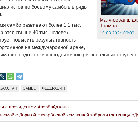
циалистов по боевому самбо в в ряды
.
Война Миров.
Матч-реванш дл
Сороса
мя самбо развивают более 1,1 тыс.
Трампа
маются свыше 40 тыс. человек.
19.03.2024 09:00
08.11.2024 09:
рует повысить результативность
портсменов на международной арене,
нимание подготовке и продвижению региональных структур.
АЗАХСТАН
САМБО
ФЕДЕРАЦИЯ
ся с президентом Азербайджана
ваемой с Даригой Назарбаевой компанией забрали гостиницу «Д