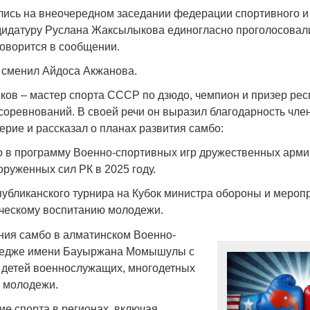
Народ выбрал свет
Странная заб
ись на внеочередном заседании федерации спортивного и
Дарига не ждё
ндидатуру Руслана Жаксылыкова единогласно проголосовал
17.10.2024 17:00
29972
оворится в сообщении.
Авиакомпании
мошенниками
н сменил Айдоса Акжанова.
30.10.2024 14:
ов – мастер спорта СССР по дзюдо, чемпион и призер рес
оревнований. В своей речи он выразил благодарность чл
ерие и рассказал о планах развития самбо:
 в программу Военно-спортивных игр дружественных арми
руженных сил РК в 2025 году.
Война Мир
убликанского турнира на Кубок министра обороны и мероп
ческому воспитанию молодежи.
ния самбо в алматинском Военно-
ледже имени Бауыржана Момышулы с
 детей военнослужащих, многодетных
й молодежи.
ие спорта в регионах, включая