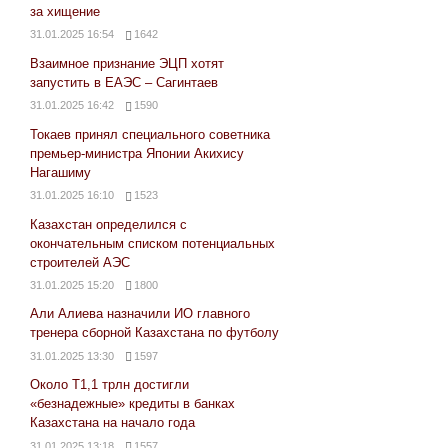
за хищение
31.01.2025 16:54
1642
Взаимное признание ЭЦП хотят
запустить в ЕАЭС – Сагинтаев
31.01.2025 16:42
1590
Токаев принял специального советника
премьер-министра Японии Акихису
Нагашиму
31.01.2025 16:10
1523
Казахстан определился с
окончательным списком потенциальных
строителей АЭС
31.01.2025 15:20
1800
Али Алиева назначили ИО главного
тренера сборной Казахстана по футболу
31.01.2025 13:30
1597
Около Т1,1 трлн достигли
«безнадежные» кредиты в банках
Казахстана на начало года
31.01.2025 13:18
1557