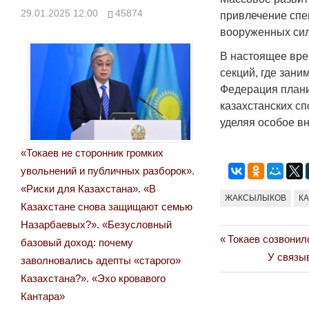
29.01.2025 12:00
45874
привлечение спе
вооруженных сил
В настоящее вре
секций, где зани
Федерация плани
казахстанских с
уделяя особое в
«Токаев не сторонник громких
увольнений и публичных разборок».
«Риски для Казахстана». «В
ЖАКСЫЛЫКОВ
К
Казахстане снова защищают семью
Назарбаевых?». «Безусловный
Previous
Токаев созвонил
Навигация
базовый доход: почему
Post:
Next
У связы
заволновались адепты «старого»
по
Post:
Казахстана?». «Эхо кровавого
записям
Кантара»