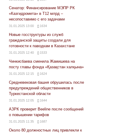
Сенатор: Финансирование МЭПР РК
«Казгидромета» в Т12 млрд –
несопоставимо с его задачами
31.01.2025 13:00
1634
Новые госструктуры из служб
гражданской защиты создали для
готовности к паводкам в Казахстане
31.01.2025 12:40
1533
Чинкисбаева сменила Жамишева на
посту главы фонда «Қазақстан халқына»
31.01.2025 12:15
1624
Средневековая башня обрушилась после
предупреждений общественников в
Туркестанской области
31.01.2025 12:05
1644
АЗРК проверит Beeline после сообщений
о повышении тарифов
31.01.2025 11:35
1687
Около 80 должностных лиц привлекли к