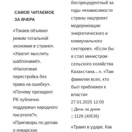
беспрецедентный за
годы независимости
САМОЕ ЧИТАЕМОЕ
страны нацпроект
ЗА ВЧЕРА
модернизации
«Токаев объявил
энергетического и
режим тотальной
коммунального
экономии в стране».
секторов». «Если бы
«Хватит мыслить
я стал министром
шаблонами!».
сельского хозяйства
«Налоговая
Казахстана…». «Там
перестройка без
фамилии всех, кто
права на ошибку».
был приближен к
«Почему президент
власти»
РК публично
27.01.2025 12:00
поддержал народного
День за днем
писателя?».
1128 (40536)
«Приговоры по делам
«Трамп в ударе. Как
о январских