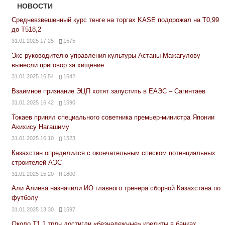
НОВОСТИ
Средневзвешенный курс тенге на торгах KASE подорожал на Т0,99
до Т518,2
31.01.2025 17:25
1575
Экс-руководителю управления культуры Астаны Мажагулову
вынесли приговор за хищение
31.01.2025 16:54
1642
Взаимное признание ЭЦП хотят запустить в ЕАЭС – Сагинтаев
31.01.2025 16:42
1590
Токаев принял специального советника премьер-министра Японии
Акихису Нагашиму
31.01.2025 16:10
1523
Казахстан определился с окончательным списком потенциальных
строителей АЭС
31.01.2025 15:20
1800
Али Алиева назначили ИО главного тренера сборной Казахстана по
футболу
31.01.2025 13:30
1597
Около Т1,1 трлн достигли «безнадежные» кредиты в банках