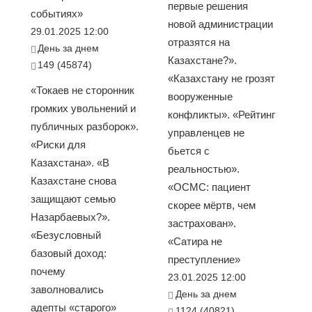
первые решения
событиях»
новой администрации
29.01.2025 12:00
отразятся на
День за днем
Казахстане?».
149 (45874)
«Казахстану не грозят
«Токаев не сторонник
вооруженные
громких увольнений и
конфликты». «Рейтинг
публичных разборок».
управленцев не
«Риски для
бьется с
Казахстана». «В
реальностью».
Казахстане снова
«ОСМС: пациент
защищают семью
скорее мёртв, чем
Назарбаевых?».
застрахован».
«Безусловный
«Сатира не
базовый доход:
преступление»
почему
23.01.2025 12:00
заволновались
День за днем
адепты «старого»
1124 (40821)