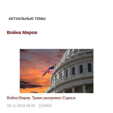
АКТУАЛЬНЫЕ ТЕМЫ
Война Миров
Во
Война Миров. Трамп разгромил Сороса
Вой
08.11.2024 09:00
50969
08.