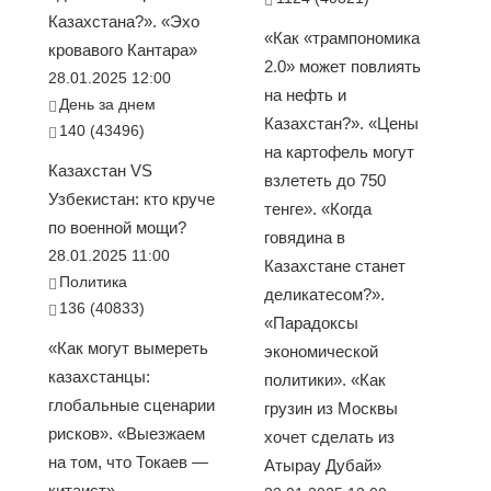
Казахстана?». «Эхо
«Как «трампономика
кровавого Кантара»
2.0» может повлиять
28.01.2025 12:00
на нефть и
День за днем
Казахстан?». «Цены
140 (43496)
на картофель могут
Казахстан VS
взлететь до 750
Узбекистан: кто круче
тенге». «Когда
по военной мощи?
говядина в
28.01.2025 11:00
Казахстане станет
Политика
деликатесом?».
136 (40833)
«Парадоксы
«Как могут вымереть
экономической
казахстанцы:
политики». «Как
глобальные сценарии
грузин из Москвы
рисков». «Выезжаем
хочет сделать из
на том, что Токаев —
Атырау Дубай»
китаист» —