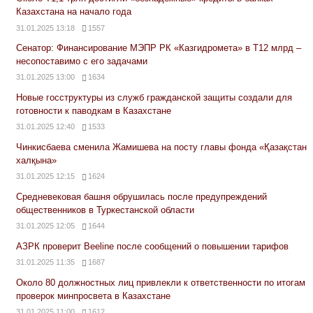
Казахстана на начало года
31.01.2025 13:18
1557
Сенатор: Финансирование МЭПР РК «Казгидромета» в Т12 млрд –
несопоставимо с его задачами
31.01.2025 13:00
1634
Новые госструктуры из служб гражданской защиты создали для
готовности к паводкам в Казахстане
31.01.2025 12:40
1533
Чинкисбаева сменила Жамишева на посту главы фонда «Қазақстан
халқына»
31.01.2025 12:15
1624
Средневековая башня обрушилась после предупреждений
общественников в Туркестанской области
31.01.2025 12:05
1644
АЗРК проверит Beeline после сообщений о повышении тарифов
31.01.2025 11:35
1687
Около 80 должностных лиц привлекли к ответственности по итогам
проверок минпросвета в Казахстане
31.01.2025 11:00
1612