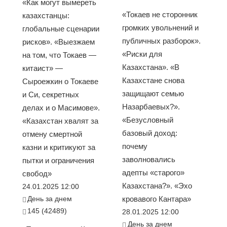
«Как могут вымереть
«Токаев не сторонник
казахстанцы:
громких увольнений и
глобальные сценарии
публичных разборок».
рисков». «Выезжаем
«Риски для
на том, что Токаев —
Казахстана». «В
китаист» —
Казахстане снова
Сыроежкин о Токаеве
защищают семью
и Си, секретных
Назарбаевых?».
делах и о Масимове».
«Безусловный
«Казахстан хвалят за
базовый доход:
отмену смертной
почему
казни и критикуют за
заволновались
пытки и ограничения
адепты «старого»
свобод»
Казахстана?». «Эхо
24.01.2025 12:00
День за днем
кровавого Кантара»
145 (42489)
28.01.2025 12:00
День за днем