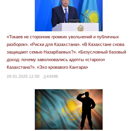
«Токаев не сторонник громких увольнений и публичных
разборок». «Риски для Казахстана». «В Казахстане снова
защищают семью Назарбаевых?». «Безусловный базовый
доход: почему заволновались адепты «старого»
Казахстана?». «Эхо кровавого Кантара»
28.01.2025 12:00
43496