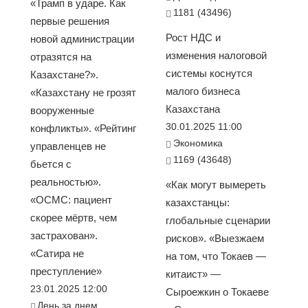
«Трамп в ударе. Как
1181 (43496)
первые решения
Рост НДС и
новой администрации
изменения налоговой
отразятся на
системы коснутся
Казахстане?».
малого бизнеса
«Казахстану не грозят
Казахстана
вооруженные
30.01.2025 11:00
конфликты». «Рейтинг
Экономика
управленцев не
1169 (43648)
бьется с
реальностью».
«Как могут вымереть
«ОСМС: пациент
казахстанцы:
скорее мёртв, чем
глобальные сценарии
застрахован».
рисков». «Выезжаем
«Сатира не
на том, что Токаев —
преступление»
китаист» —
23.01.2025 12:00
Сыроежкин о Токаеве
День за днем