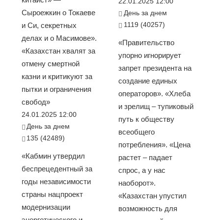
22.01.2025 12:00
Сыроежкин о Токаеве
День за днем
1119 (40257)
и Си, секретных
делах и о Масимове».
«Правительство
«Казахстан хвалят за
упорно игнорирует
отмену смертной
запрет президента на
казни и критикуют за
создание единых
пытки и ограничения
операторов». «Хлеба
свобод»
и зрелищ – тупиковый
24.01.2025 12:00
путь к обществу
День за днем
всеобщего
135 (42489)
потребления». «Цена
«Кабмин утвердил
растет – падает
беспрецедентный за
спрос, а у нас
годы независимости
наоборот».
страны нацпроект
«Казахстан упустил
модернизации
возможность для
энергетического и