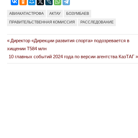
АВИАКАТАСТРОФА
АКТАУ
БОЗУМБАЕВ
ПРАВИТЕЛЬСТВЕННАЯ КОМИССИЯ
РАССЛЕДОВАНИЕ
Previous
Директор «Дирекции развития спорта» подозревается в
Навигация
Post:
хищении Т584 млн
по
Next
10 главных событий 2024 года по версии агентства КазТАГ
Post:
записям