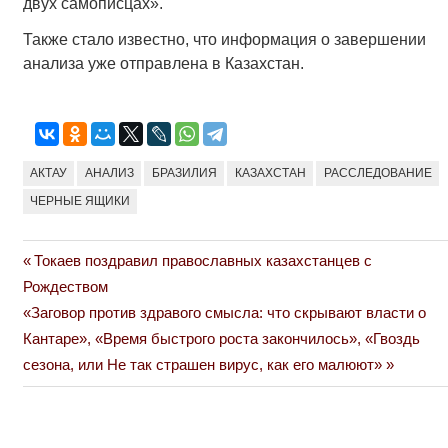
двух самописцах».
Также стало известно, что информация о завершении
анализа уже отправлена в Казахстан.
АКТАУ
АНАЛИЗ
БРАЗИЛИЯ
КАЗАХСТАН
РАССЛЕДОВАНИЕ
ЧЕРНЫЕ ЯЩИКИ
Previous
Токаев поздравил православных казахстанцев с
Навигация
Post:
Рождеством
по
Next
«Заговор против здравого смысла: что скрывают власти о
Post:
Кантаре», «Время быстрого роста закончилось», «Гвоздь
записям
сезона, или Не так страшен вирус, как его малюют»