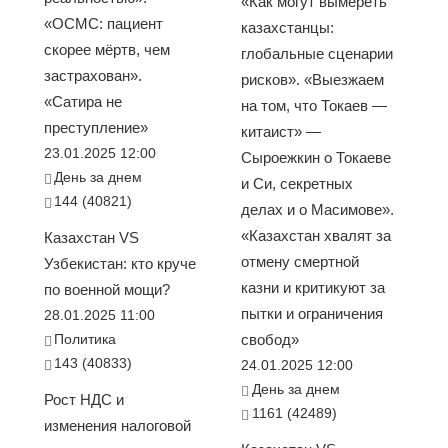
«Как могут вымереть
«ОСМС: пациент
казахстанцы:
скорее мёртв, чем
глобальные сценарии
застрахован».
рисков». «Выезжаем
«Сатира не
на том, что Токаев —
преступление»
китаист» —
23.01.2025 12:00
Сыроежкин о Токаеве
День за днем
и Си, секретных
144 (40821)
делах и о Масимове».
«Казахстан хвалят за
Казахстан VS
отмену смертной
Узбекистан: кто круче
казни и критикуют за
по военной мощи?
пытки и ограничения
28.01.2025 11:00
Политика
свобод»
143 (40833)
24.01.2025 12:00
День за днем
Рост НДС и
1161 (42489)
изменения налоговой