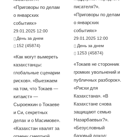
писателя?».
«Приговоры по делам
«Приговоры по делам
о январских
о январских
событиях»
событиях»
29.01.2025 12:00
День за днем
29.01.2025 12:00
152 (45874)
День за днем
1253 (45874)
«Как могут вымереть
«Токаев не сторонник
казахстанцы:
громких увольнений и
глобальные сценарии
публичных разборок».
рисков». «Выезжаем
«Риски для
на том, что Токаев —
Казахстана». «В
китаист» —
Казахстане снова
Сыроежкин о Токаеве
защищают семью
и Си, секретных
Назарбаевых?».
делах и о Масимове».
«Безусловный
«Казахстан хвалят за
базовый доход:
отмену смертной