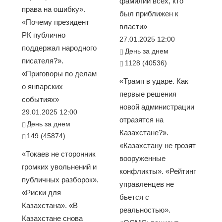
фамилии всех, кто
права на ошибку».
был приближен к
«Почему президент
власти»
РК публично
27.01.2025 12:00
поддержал народного
День за днем
писателя?».
1128 (40536)
«Приговоры по делам
«Трамп в ударе. Как
о январских
первые решения
событиях»
новой администрации
29.01.2025 12:00
отразятся на
День за днем
Казахстане?».
149 (45874)
«Казахстану не грозят
«Токаев не сторонник
вооруженные
громких увольнений и
конфликты». «Рейтинг
публичных разборок».
управленцев не
«Риски для
бьется с
Казахстана». «В
реальностью».
Казахстане снова