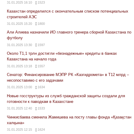
31.01.2025 16:10
1523
Казахстан определился с окончательным списком потенциальных
строителей АЭС
31.01.2025 15:20
1800
Али Алиева назначили ИО главного тренера сборной Казахстана по
футболу
31.01.2025 13:30
1597
Около Т1,1 трлн достигли «безнадежные» кредиты в банках
Казахстана на начало года
31.01.2025 13:18
1557
Сенатор: Финансирование МЭПР РК «Казгидромета» в Т12 млрд –
несопоставимо с его задачами
31.01.2025 13:00
1634
Новые госструктуры из служб гражданской защиты создали для
готовности к паводкам в Казахстане
31.01.2025 12:40
1533
Чинкисбаева сменила Жамишева на посту главы фонда «Қазақстан
халқына»
31.01.2025 12:15
1624