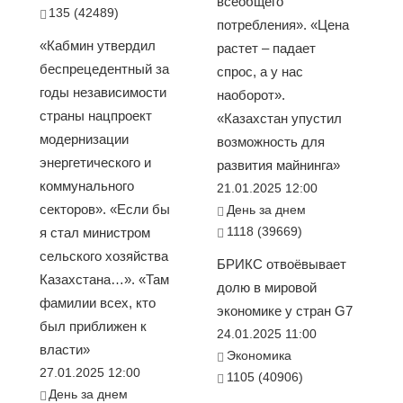
всеобщего
135 (42489)
потребления». «Цена
«Кабмин утвердил
растет – падает
беспрецедентный за
спрос, а у нас
годы независимости
наоборот».
страны нацпроект
«Казахстан упустил
модернизации
возможность для
энергетического и
развития майнинга»
коммунального
21.01.2025 12:00
секторов». «Если бы
День за днем
1118 (39669)
я стал министром
сельского хозяйства
БРИКС отвоёвывает
Казахстана…». «Там
долю в мировой
фамилии всех, кто
экономике у стран G7
был приближен к
24.01.2025 11:00
власти»
Экономика
27.01.2025 12:00
1105 (40906)
День за днем