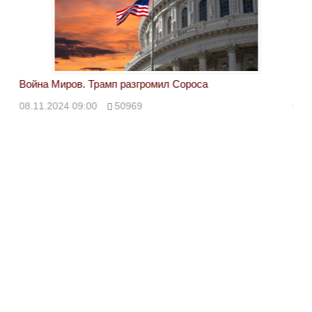
Война Миров. Трамп разгромил Сороса
Вой
08.11.2024 09:00
50969
08.