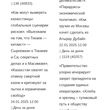
деликатесом?».
136 (40833)
«Парадоксы
«Как могут вымереть
экономической
казахстанцы:
политики». «Как
глобальные сценарии
грузин из Москвы
рисков». «Выезжаем
хочет сделать из
на том, что Токаев —
Атырау Дубай»
китаист» —
22.01.2025 12:00
Сыроежкин о Токаеве
День за днем
1119 (40257)
и Си, секретных
делах и о Масимове».
«Правительство
«Казахстан хвалят за
упорно игнорирует
отмену смертной
запрет президента на
казни и критикуют за
создание единых
пытки и ограничения
операторов». «Хлеба
свобод»
и зрелищ – тупиковый
24.01.2025 12:00
путь к обществу
День за днем