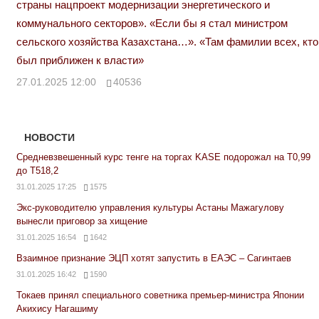
страны нацпроект модернизации энергетического и
коммунального секторов». «Если бы я стал министром
сельского хозяйства Казахстана…». «Там фамилии всех, кто
был приближен к власти»
27.01.2025 12:00
40536
НОВОСТИ
Средневзвешенный курс тенге на торгах KASE подорожал на Т0,99
до Т518,2
31.01.2025 17:25
1575
Экс-руководителю управления культуры Астаны Мажагулову
вынесли приговор за хищение
31.01.2025 16:54
1642
Взаимное признание ЭЦП хотят запустить в ЕАЭС – Сагинтаев
31.01.2025 16:42
1590
Токаев принял специального советника премьер-министра Японии
Акихису Нагашиму