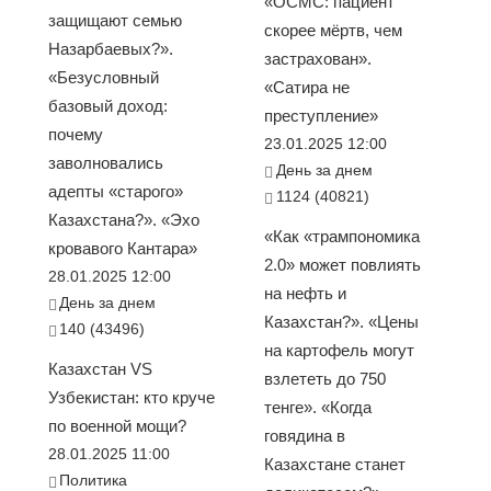
«ОСМС: пациент
защищают семью
скорее мёртв, чем
Назарбаевых?».
застрахован».
«Безусловный
«Сатира не
базовый доход:
преступление»
почему
23.01.2025 12:00
заволновались
День за днем
адепты «старого»
1124 (40821)
Казахстана?». «Эхо
«Как «трампономика
кровавого Кантара»
2.0» может повлиять
28.01.2025 12:00
на нефть и
День за днем
Казахстан?». «Цены
140 (43496)
на картофель могут
Казахстан VS
взлететь до 750
Узбекистан: кто круче
тенге». «Когда
по военной мощи?
говядина в
28.01.2025 11:00
Казахстане станет
Политика