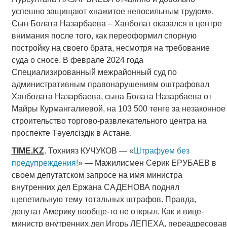
успешно защищают «нажитое непосильным трудом».
Сын Болата Назарбаева – Ханболат оказался в центре
внимания после того, как переоформил спорную
постройку на своего брата, несмотря на требование
суда о сносе. В феврале 2024 года
Специализированный межрайонный суд по
административным правонарушениям оштрафовал
Ханболата Назарбаева, сына Болата Назарбаева от
Майры Курмангалиевой, на 103 500 тенге за незаконное
строительство торгово-развлекательного центра на
проспекте Тәуелсіздік в Астане.
TIME
.
KZ
. Тохнияз КУЧУКОВ — «
Штрафуем без
предупреждения!
» — Мажилисмен Серик ЕРУБАЕВ в
своем депутатском запросе на имя министра
внутренних дел Ержана САДЕНОВА поднял
щепетильную тему тотальных штрафов. Правда,
депутат Америку вообще-то не открыл. Как и вице-
министр внутренних дел Игорь ЛЕПЕХА, переадресовав