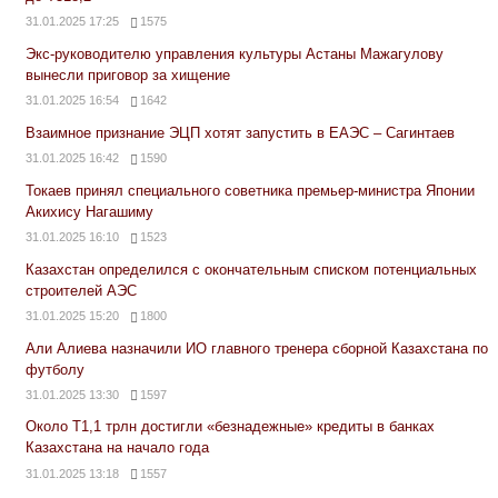
31.01.2025 17:25
1575
Экс-руководителю управления культуры Астаны Мажагулову
вынесли приговор за хищение
31.01.2025 16:54
1642
Взаимное признание ЭЦП хотят запустить в ЕАЭС – Сагинтаев
31.01.2025 16:42
1590
Токаев принял специального советника премьер-министра Японии
Акихису Нагашиму
31.01.2025 16:10
1523
Казахстан определился с окончательным списком потенциальных
строителей АЭС
31.01.2025 15:20
1800
Али Алиева назначили ИО главного тренера сборной Казахстана по
футболу
31.01.2025 13:30
1597
Около Т1,1 трлн достигли «безнадежные» кредиты в банках
Казахстана на начало года
31.01.2025 13:18
1557