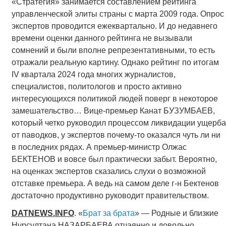
«Стратегия» занимается составлением рейтинга
управленческой элиты страны с марта 2009 года. Опрос
экспертов проводится ежеквартально. И до недавнего
времени оценки данного рейтинга не вызывали
сомнений и были вполне репрезентативными, то есть
отражали реальную картину. Однако рейтинг по итогам
IV квартала 2024 года многих журналистов,
специалистов, политологов и просто активно
интересующихся политикой людей поверг в некоторое
замешательство… Вице-премьер Канат БУЗУМБАЕВ,
который четко руководил процессом ликвидации ущерба
от паводков, у экспертов почему-то оказался чуть ли ни
в последних рядах. А премьер-министр Олжас
БЕКТЕНОВ и вовсе был практически забыт. Вероятно,
на оценках экспертов сказались слухи о возможной
отставке премьера. А ведь на самом деле г-н Бектенов
достаточно продуктивно руководит правительством.
DATNEWS
.
INFO
. «
Брат за брата
» — Родные и близкие
Нурсултана НАЗАРБАЕВА отчаянно и довольно