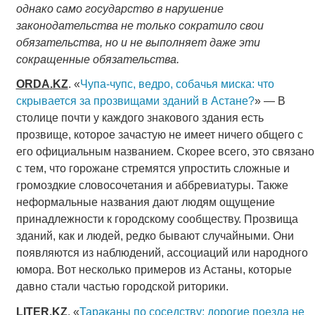
однако само государство в нарушение
законодательства не только сократило свои
обязательства, но и не выполняет даже эти
сокращенные обязательства.
ORDA
.
KZ
. «
Чупа-чупс, ведро, собачья миска: что
скрывается за прозвищами зданий в Астане?
» — В
столице почти у каждого знакового здания есть
прозвище, которое зачастую не имеет ничего общего с
его официальным названием. Скорее всего, это связано
с тем, что горожане стремятся упростить сложные и
громоздкие словосочетания и аббревиатуры. Также
неформальные названия дают людям ощущение
принадлежности к городскому сообществу. Прозвища
зданий, как и людей, редко бывают случайными. Они
появляются из наблюдений, ассоциаций или народного
юмора. Вот несколько примеров из Астаны, которые
давно стали частью городской риторики.
LITER
.
KZ
. «
Тараканы по соседству: дорогие поезда не