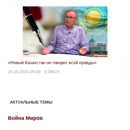
«Новый Казахстан не говорит всей правды»
Лон
ми
29.10.2024 09:00
39623
28.
АКТУАЛЬНЫЕ ТЕМЫ
Война Миров
Во