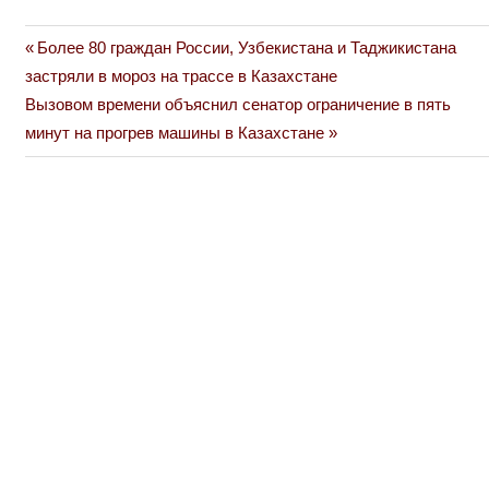
Previous
Более 80 граждан России, Узбекистана и Таджикистана
Навигация
Post:
застряли в мороз на трассе в Казахстане
по
Next
Вызовом времени объяснил сенатор ограничение в пять
Post:
минут на прогрев машины в Казахстане
записям