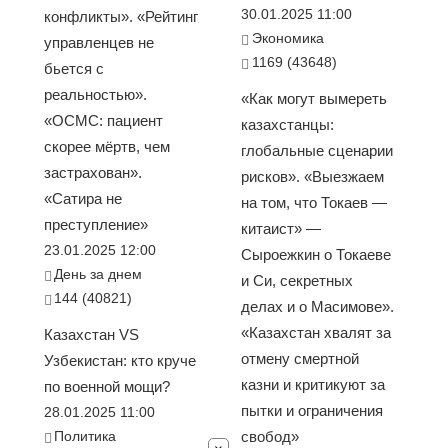
30.01.2025 11:00
конфликты». «Рейтинг
Экономика
управленцев не
1169 (43648)
бьется с
реальностью».
«Как могут вымереть
«ОСМС: пациент
казахстанцы:
скорее мёртв, чем
глобальные сценарии
застрахован».
рисков». «Выезжаем
«Сатира не
на том, что Токаев —
преступление»
китаист» —
23.01.2025 12:00
Сыроежкин о Токаеве
День за днем
и Си, секретных
144 (40821)
делах и о Масимове».
«Казахстан хвалят за
Казахстан VS
отмену смертной
Узбекистан: кто круче
казни и критикуют за
по военной мощи?
пытки и ограничения
28.01.2025 11:00
Политика
свобод»