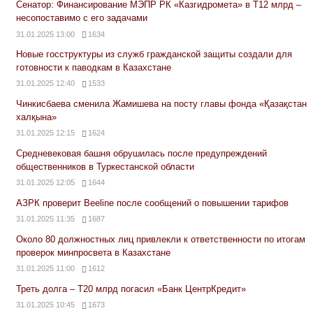
Сенатор: Финансирование МЭПР РК «Казгидромета» в Т12 млрд –
несопоставимо с его задачами
31.01.2025 13:00
1634
Новые госструктуры из служб гражданской защиты создали для
готовности к паводкам в Казахстане
31.01.2025 12:40
1533
Чинкисбаева сменила Жамишева на посту главы фонда «Қазақстан
халқына»
31.01.2025 12:15
1624
Средневековая башня обрушилась после предупреждений
общественников в Туркестанской области
31.01.2025 12:05
1644
АЗРК проверит Beeline после сообщений о повышении тарифов
31.01.2025 11:35
1687
Около 80 должностных лиц привлекли к ответственности по итогам
проверок минпросвета в Казахстане
31.01.2025 11:00
1612
Треть долга – Т20 млрд погасил «Банк ЦентрКредит»
31.01.2025 10:45
1673