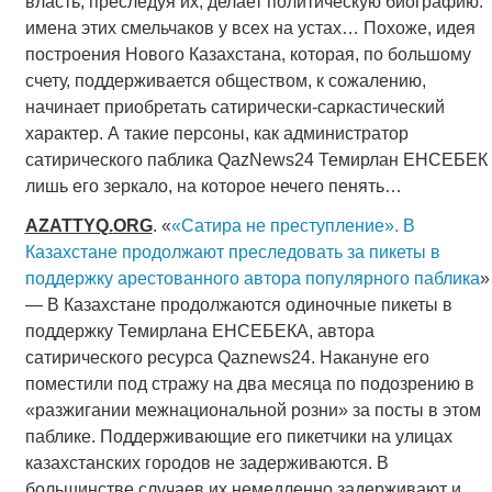
власть, преследуя их, делает политическую биографию:
имена этих смельчаков у всех на устах… Похоже, идея
построения Нового Казахстана, которая, по большому
счету, поддерживается обществом, к сожалению,
начинает приобретать сатирически-саркастический
характер. А такие персоны, как администратор
сатирического паблика QazNews24 Темирлан ЕНСЕБЕК
лишь его зеркало, на которое нечего пенять…
AZATTYQ
.
ORG
. «
«Сатира не преступление». В
Казахстане продолжают преследовать за пикеты в
поддержку арестованного автора популярного паблика
»
— В Казахстане продолжаются одиночные пикеты в
поддержку Темирлана ЕНСЕБЕКА, автора
сатирического ресурса Qaznews24. Накануне его
поместили под стражу на два месяца по подозрению в
«разжигании межнациональной розни» за посты в этом
паблике. Поддерживающие его пикетчики на улицах
казахстанских городов не задерживаются. В
большинстве случаев их немедленно задерживают и