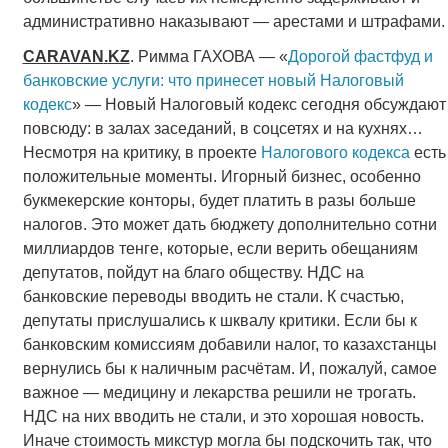
административно наказывают — арестами и штрафами.
CARAVAN
.
KZ
. Римма ГАХОВА — «
Дорогой фастфуд и
банковские услуги: что принесет новый Налоговый
кодекс
» — Новый Налоговый кодекс сегодня обсуждают
повсюду: в залах заседаний, в соцсетях и на кухнях…
Несмотря на критику, в проекте
Налогового кодекса
есть
положительные моменты. Игорный бизнес, особенно
букмекерские конторы, будет платить в разы больше
налогов. Это может дать бюджету дополнительно сотни
миллиардов тенге, которые, если верить обещаниям
депутатов, пойдут на благо обществу. НДС на
банковские переводы вводить не стали. К счастью,
депутаты прислушались к шквалу критики. Если бы к
банковским комиссиям добавили налог, то казахстанцы
вернулись бы к наличным расчётам. И, пожалуй, самое
важное — медицину и лекарства решили не трогать.
НДС на них вводить не стали, и это хорошая новость.
Иначе стоимость микстур могла бы подскочить так, что