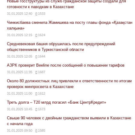
Новые госструктуры из служб гражданской защиты создали для
готовности к паводкам в Казахстане
31.01.2025 12:40
1533
Чинкисбаева сменила Жамишева на посту главы фонда «Қазақстан
халқына»
31.01.2025 12:15
1624
Средневековая башня обрушилась после предупреждений
общественников в Туркестанской области
31.01.2025 12:05
1644
АЗРК проверит Beeline после сообщений о повышении тарифов
31.01.2025 11:35
1687
Около 80 должностных лиц привлекли к ответственности по итогам
проверок минпросвета в Казахстане
31.01.2025 11:00
1612
Треть долга – Т20 млрд погасил «Банк ЦентрКредит»
31.01.2025 10:45
1673
Свыше 90 человек с двойным гражданством выявили в Казахстане
с начала года
31.01.2025 09:50
1585