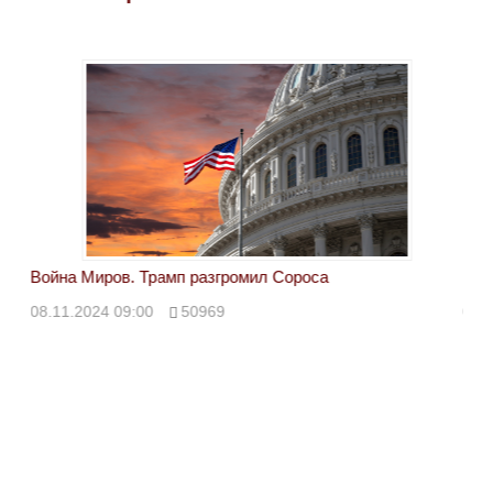
Война Миров. Трамп разгромил Сороса
Вой
08.11.2024 09:00
50969
08.