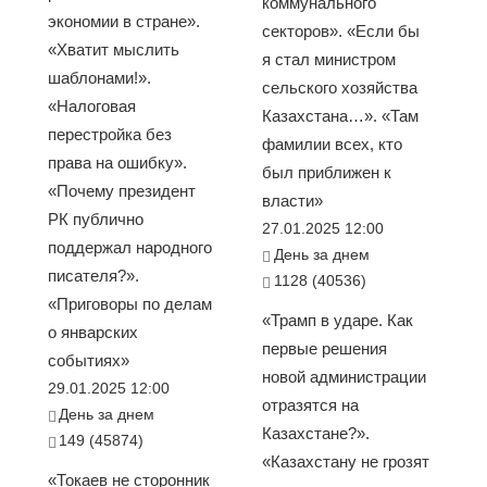
коммунального
экономии в стране».
секторов». «Если бы
«Хватит мыслить
я стал министром
шаблонами!».
сельского хозяйства
«Налоговая
Казахстана…». «Там
перестройка без
фамилии всех, кто
права на ошибку».
был приближен к
«Почему президент
власти»
РК публично
27.01.2025 12:00
поддержал народного
День за днем
писателя?».
1128 (40536)
«Приговоры по делам
«Трамп в ударе. Как
о январских
первые решения
событиях»
новой администрации
29.01.2025 12:00
отразятся на
День за днем
Казахстане?».
149 (45874)
«Казахстану не грозят
«Токаев не сторонник