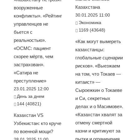
Казахстана
вооруженные
30.01.2025 11:00
конфликты». «Рейтинг
Экономика
управленцев не
1169 (43648)
бьется с
реальностью».
«Как могут вымереть
«ОСМС: пациент
казахстанцы:
скорее мёртв, чем
глобальные сценарии
застрахован».
рисков». «Выезжаем
«Сатира не
на том, что Токаев —
преступление»
китаист» —
23.01.2025 12:00
Сыроежкин о Токаеве
День за днем
и Си, секретных
144 (40821)
делах и о Масимове».
«Казахстан хвалят за
Казахстан VS
отмену смертной
Узбекистан: кто круче
казни и критикуют за
по военной мощи?
пытки и ограничения
28.01.2025 11:00