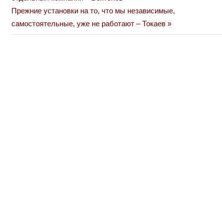
по
Next
Прежние установки на то, что мы независимые,
Post:
самостоятельные, уже не работают – Токаев
записям