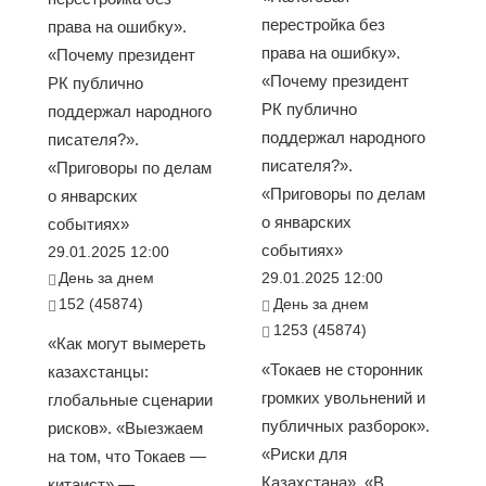
перестройка без
права на ошибку».
права на ошибку».
«Почему президент
«Почему президент
РК публично
РК публично
поддержал народного
поддержал народного
писателя?».
писателя?».
«Приговоры по делам
«Приговоры по делам
о январских
о январских
событиях»
событиях»
29.01.2025 12:00
День за днем
29.01.2025 12:00
152 (45874)
День за днем
1253 (45874)
«Как могут вымереть
«Токаев не сторонник
казахстанцы:
громких увольнений и
глобальные сценарии
публичных разборок».
рисков». «Выезжаем
«Риски для
на том, что Токаев —
Казахстана». «В
китаист» —