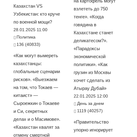
на картофель могут
Казахстан VS
взлететь до 750
Узбекистан: кто круче
тенге». «Когда
по военной мощи?
говядина в
28.01.2025 11:00
Казахстане станет
Политика
деликатесом?».
136 (40833)
«Парадоксы
«Как могут вымереть
экономической
казахстанцы:
политики». «Как
глобальные сценарии
грузин из Москвы
рисков». «Выезжаем
хочет сделать из
на том, что Токаев —
Атырау Дубай»
китаист» —
22.01.2025 12:00
Сыроежкин о Токаеве
День за днем
1119 (40257)
и Си, секретных
делах и о Масимове».
«Правительство
«Казахстан хвалят за
упорно игнорирует
отмену смертной