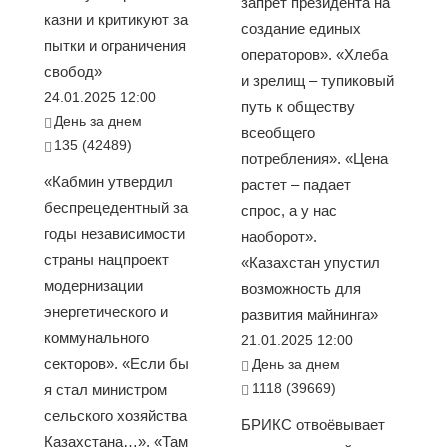
запрет президента на
казни и критикуют за
создание единых
пытки и ограничения
операторов». «Хлеба
свобод»
и зрелищ – тупиковый
24.01.2025 12:00
путь к обществу
День за днем
всеобщего
135 (42489)
потребления». «Цена
«Кабмин утвердил
растет – падает
беспрецедентный за
спрос, а у нас
годы независимости
наоборот».
страны нацпроект
«Казахстан упустил
модернизации
возможность для
энергетического и
развития майнинга»
коммунального
21.01.2025 12:00
секторов». «Если бы
День за днем
1118 (39669)
я стал министром
сельского хозяйства
БРИКС отвоёвывает
Казахстана…». «Там