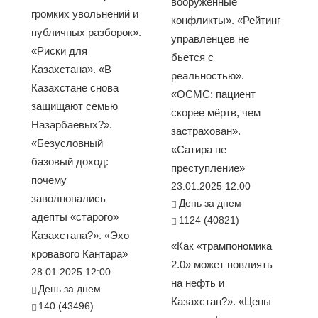
вооруженные
громких увольнений и
конфликты». «Рейтинг
публичных разборок».
управленцев не
«Риски для
бьется с
Казахстана». «В
реальностью».
Казахстане снова
«ОСМС: пациент
защищают семью
скорее мёртв, чем
Назарбаевых?».
застрахован».
«Безусловный
«Сатира не
базовый доход:
преступление»
почему
23.01.2025 12:00
заволновались
День за днем
адепты «старого»
1124 (40821)
Казахстана?». «Эхо
«Как «трампономика
кровавого Кантара»
2.0» может повлиять
28.01.2025 12:00
на нефть и
День за днем
Казахстан?». «Цены
140 (43496)