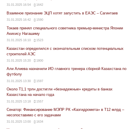
31.01.2025 16:54
1642
Взаимное признание ЭЦП хотят запустить в ЕАЭС – Сагинтаев
31.01.2025 16:42
1590
Токаев принял специального советника премьер-министра Японии
Акихису Нагашиму
31.01.2025 16:10
1523
Казахстан определился с окончательным списком потенциальных
строителей АЭС
31.01.2025 15:20
1800
Али Алиева назначили ИО главного тренера сборной Казахстана по
футболу
31.01.2025 13:30
1597
Около Т1,1 трлн достигли «безнадежные» кредиты в банках
Казахстана на начало года
31.01.2025 13:18
1557
Сенатор: Финансирование МЭПР РК «Казгидромета» в Т12 млрд –
несопоставимо с его задачами
31.01.2025 13:00
1634