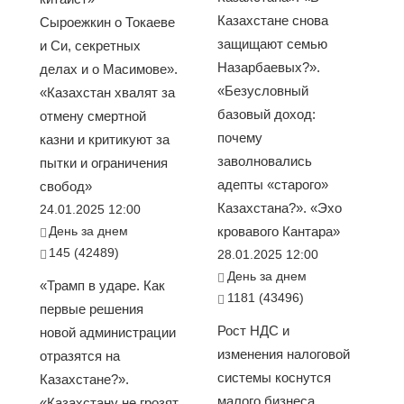
Казахстане снова
Сыроежкин о Токаеве
защищают семью
и Си, секретных
Назарбаевых?».
делах и о Масимове».
«Безусловный
«Казахстан хвалят за
базовый доход:
отмену смертной
почему
казни и критикуют за
заволновались
пытки и ограничения
адепты «старого»
свобод»
Казахстана?». «Эхо
24.01.2025 12:00
День за днем
кровавого Кантара»
145 (42489)
28.01.2025 12:00
День за днем
«Трамп в ударе. Как
1181 (43496)
первые решения
Рост НДС и
новой администрации
изменения налоговой
отразятся на
системы коснутся
Казахстане?».
малого бизнеса
«Казахстану не грозят