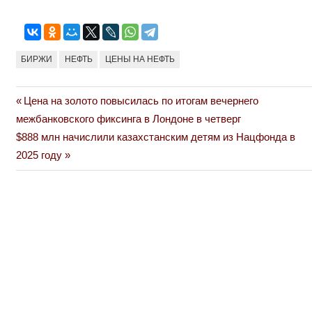
БИРЖИ
НЕФТЬ
ЦЕНЫ НА НЕФТЬ
Previous
Цена на золото повысилась по итогам вечернего
Навигация
Post:
межбанковского фиксинга в Лондоне в четверг
по
Next
$888 млн начислили казахстанским детям из Нацфонда в
Post:
2025 году
записям