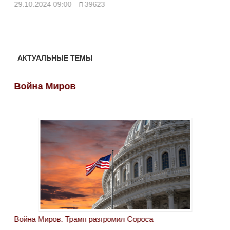
ми
29.10.2024 09:00
39623
28.
АКТУАЛЬНЫЕ ТЕМЫ
Война Миров
Во
Война Миров. Трамп разгромил Сороса
Вой