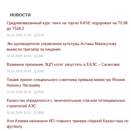
НОВОСТИ
Средневзвешенный курс тенге на торгах KASE подорожал на Т0,99
до Т518,2
31.01.2025 17:25
1575
Экс-руководителю управления культуры Астаны Мажагулову
вынесли приговор за хищение
31.01.2025 16:54
1642
Взаимное признание ЭЦП хотят запустить в ЕАЭС – Сагинтаев
31.01.2025 16:42
1590
Токаев принял специального советника премьер-министра Японии
Акихису Нагашиму
31.01.2025 16:10
1523
Казахстан определился с окончательным списком потенциальных
строителей АЭС
31.01.2025 15:20
1800
Али Алиева назначили ИО главного тренера сборной Казахстана по
футболу