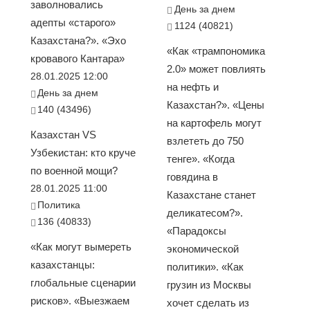
заволновались
День за днем
адепты «старого»
1124 (40821)
Казахстана?». «Эхо
«Как «трампономика
кровавого Кантара»
2.0» может повлиять
28.01.2025 12:00
на нефть и
День за днем
Казахстан?». «Цены
140 (43496)
на картофель могут
Казахстан VS
взлететь до 750
Узбекистан: кто круче
тенге». «Когда
по военной мощи?
говядина в
28.01.2025 11:00
Казахстане станет
Политика
деликатесом?».
136 (40833)
«Парадоксы
«Как могут вымереть
экономической
казахстанцы:
политики». «Как
глобальные сценарии
грузин из Москвы
рисков». «Выезжаем
хочет сделать из