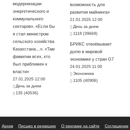
модернизации
возможность для
энергетического и
развития майнинга»
коммунального
21.01.2025 12:00
секторов». «Если бы
День за днем
1118 (39669)
я стал министром
сельского хозяйства
БРИКС отвоёвывает
Казахстана…». «Там
долю в мировой
фамилии всех, кто
экономике у стран G7
был приближен к
24.01.2025 11:00
власти»
Экономика
27.01.2025 12:00
1105 (40906)
День за днем
135 (40536)
Архив
Письмо в редакцию
О рекламе на сайте
Соглашение