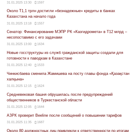
31.01.2025 13:30
1597
Около Т1,1 трлн достигли «безнадежные» кредиты в банках
Казахстана на начало года
31.01.2025 13:18
1557
Сенатор: Финансирование МЭПР РК «Казгидромета» в Т12 млрд –
несопоставимо с его задачами
31.01.2025 13:00
1634
Новые госструктуры из служб гражданской защиты создали для
готовности к паводкам в Казахстане
31.01.2025 12:40
1533
Чинкисбаева сменила Жамишева на посту главы фонда «Қазақстан
халқына»
31.01.2025 12:15
1624
Средневековая башня обрушилась после предупреждений
общественников в Туркестанской области
31.01.2025 12:05
1644
АЗРК проверит Beeline после сообщений о повышении тарифов
31.01.2025 11:35
1687
Около 80 должностных лиц привлекли к ответственности по итогам