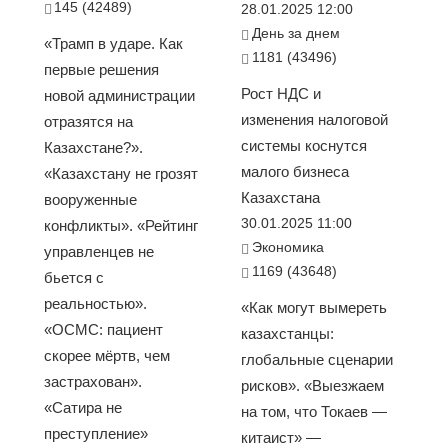
145 (42489)
28.01.2025 12:00
День за днем
«Трамп в ударе. Как
1181 (43496)
первые решения
Рост НДС и
новой администрации
изменения налоговой
отразятся на
системы коснутся
Казахстане?».
малого бизнеса
«Казахстану не грозят
Казахстана
вооруженные
30.01.2025 11:00
конфликты». «Рейтинг
Экономика
управленцев не
1169 (43648)
бьется с
реальностью».
«Как могут вымереть
«ОСМС: пациент
казахстанцы:
скорее мёртв, чем
глобальные сценарии
застрахован».
рисков». «Выезжаем
«Сатира не
на том, что Токаев —
преступление»
китаист» —