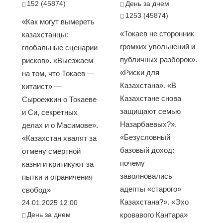
152 (45874)
День за днем
1253 (45874)
«Как могут вымереть
«Токаев не сторонник
казахстанцы:
громких увольнений и
глобальные сценарии
публичных разборок».
рисков». «Выезжаем
«Риски для
на том, что Токаев —
Казахстана». «В
китаист» —
Казахстане снова
Сыроежкин о Токаеве
защищают семью
и Си, секретных
Назарбаевых?».
делах и о Масимове».
«Безусловный
«Казахстан хвалят за
базовый доход:
отмену смертной
почему
казни и критикуют за
заволновались
пытки и ограничения
адепты «старого»
свобод»
Казахстана?». «Эхо
24.01.2025 12:00
День за днем
кровавого Кантара»