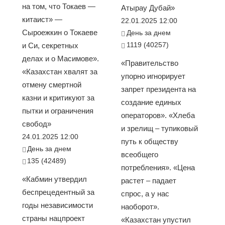
на том, что Токаев —
Атырау Дубай»
китаист» —
22.01.2025 12:00
Сыроежкин о Токаеве
День за днем
1119 (40257)
и Си, секретных
делах и о Масимове».
«Правительство
«Казахстан хвалят за
упорно игнорирует
отмену смертной
запрет президента на
казни и критикуют за
создание единых
пытки и ограничения
операторов». «Хлеба
свобод»
и зрелищ – тупиковый
24.01.2025 12:00
путь к обществу
День за днем
всеобщего
135 (42489)
потребления». «Цена
«Кабмин утвердил
растет – падает
беспрецедентный за
спрос, а у нас
годы независимости
наоборот».
страны нацпроект
«Казахстан упустил