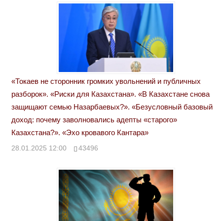
«Токаев не сторонник громких увольнений и публичных
разборок». «Риски для Казахстана». «В Казахстане снова
защищают семью Назарбаевых?». «Безусловный базовый
доход: почему заволновались адепты «старого»
Казахстана?». «Эхо кровавого Кантара»
28.01.2025 12:00
43496