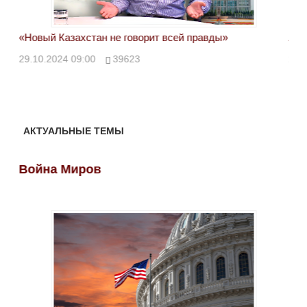
«Новый Казахстан не говорит всей правды»
Лон
ми
29.10.2024 09:00
39623
28.
АКТУАЛЬНЫЕ ТЕМЫ
Война Миров
Во