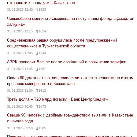
готовности к паводкам в Казахстане
31.01.2025 12:40
1533
Чинкисбаева сменила Жамишева на посту главы фонда «Қазақстан
халқына»
31.01.2025 12:15
1624
Средневековая башня обрушилась после предупреждений
общественников в Туркестанской области
31.01.2025 12:05
1644
АЗРК проверит Beeline после сообщений о повышении тарифов
31.01.2025 11:35
1687
Около 80 должностных лиц привлекли к ответственности по итогам
проверок минпросвета в Казахстане
31.01.2025 11:00
1612
Треть долга – Т20 млрд погасил «Банк ЦентрКредит»
31.01.2025 10:45
1673
Свыше 90 человек с двойным гражданством выявили в Казахстане
с начала года
31.01.2025 09:50
1585
Преступную группу задержали по подозрению в вымогательстве и