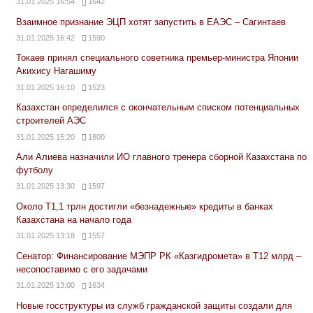
31.01.2025 16:54
1642
Взаимное признание ЭЦП хотят запустить в ЕАЭС – Сагинтаев
31.01.2025 16:42
1590
Токаев принял специального советника премьер-министра Японии
Акихису Нагашиму
31.01.2025 16:10
1523
Казахстан определился с окончательным списком потенциальных
строителей АЭС
31.01.2025 15:20
1800
Али Алиева назначили ИО главного тренера сборной Казахстана по
футболу
31.01.2025 13:30
1597
Около Т1,1 трлн достигли «безнадежные» кредиты в банках
Казахстана на начало года
31.01.2025 13:18
1557
Сенатор: Финансирование МЭПР РК «Казгидромета» в Т12 млрд –
несопоставимо с его задачами
31.01.2025 13:00
1634
Новые госструктуры из служб гражданской защиты создали для