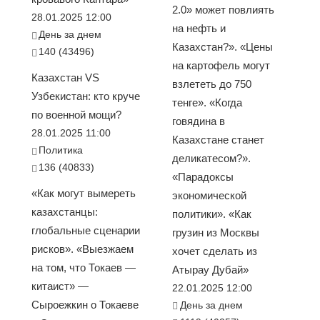
2.0» может повлиять
28.01.2025 12:00
на нефть и
День за днем
Казахстан?». «Цены
140 (43496)
на картофель могут
Казахстан VS
взлететь до 750
Узбекистан: кто круче
тенге». «Когда
по военной мощи?
говядина в
28.01.2025 11:00
Казахстане станет
Политика
деликатесом?».
136 (40833)
«Парадоксы
«Как могут вымереть
экономической
казахстанцы:
политики». «Как
глобальные сценарии
грузин из Москвы
рисков». «Выезжаем
хочет сделать из
на том, что Токаев —
Атырау Дубай»
китаист» —
22.01.2025 12:00
Сыроежкин о Токаеве
День за днем