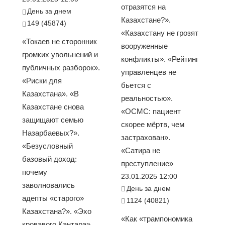
отразятся на
День за днем
Казахстане?».
149 (45874)
«Казахстану не грозят
«Токаев не сторонник
вооруженные
громких увольнений и
конфликты». «Рейтинг
публичных разборок».
управленцев не
«Риски для
бьется с
Казахстана». «В
реальностью».
Казахстане снова
«ОСМС: пациент
защищают семью
скорее мёртв, чем
Назарбаевых?».
застрахован».
«Безусловный
«Сатира не
базовый доход:
преступление»
почему
23.01.2025 12:00
заволновались
День за днем
адепты «старого»
1124 (40821)
Казахстана?». «Эхо
«Как «трампономика
кровавого Кантара»