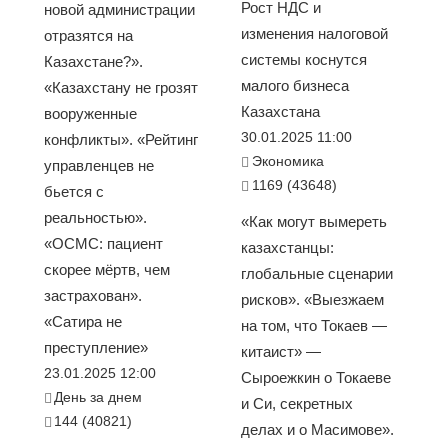
Рост НДС и
новой администрации
изменения налоговой
отразятся на
системы коснутся
Казахстане?».
малого бизнеса
«Казахстану не грозят
Казахстана
вооруженные
30.01.2025 11:00
конфликты». «Рейтинг
Экономика
управленцев не
1169 (43648)
бьется с
реальностью».
«Как могут вымереть
«ОСМС: пациент
казахстанцы:
скорее мёртв, чем
глобальные сценарии
застрахован».
рисков». «Выезжаем
«Сатира не
на том, что Токаев —
преступление»
китаист» —
23.01.2025 12:00
Сыроежкин о Токаеве
День за днем
и Си, секретных
144 (40821)
делах и о Масимове».