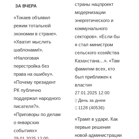
страны нацпроект
ЗА ВЧЕРА
модернизации
«Токаев объявил
энергетического и
режим тотальной
коммунального
экономии в стране».
секторов». «Если бы
«Хватит мыслить
я стал министром
шаблонами!».
сельского хозяйства
«Налоговая
Казахстана…». «Там
перестройка без
фамилии всех, кто
права на ошибку».
был приближен к
«Почему президент
власти»
РК публично
27.01.2025 12:00
поддержал народного
День за днем
писателя?».
1128 (40536)
«Приговоры по делам
«Трамп в ударе. Как
о январских
первые решения
событиях»
новой администрации
29.01.2025 12:00