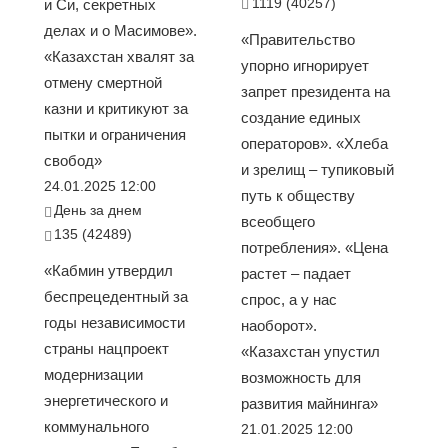
1119 (40257)
и Си, секретных
делах и о Масимове».
«Правительство
«Казахстан хвалят за
упорно игнорирует
отмену смертной
запрет президента на
казни и критикуют за
создание единых
пытки и ограничения
операторов». «Хлеба
свобод»
и зрелищ – тупиковый
24.01.2025 12:00
путь к обществу
День за днем
всеобщего
135 (42489)
потребления». «Цена
«Кабмин утвердил
растет – падает
беспрецедентный за
спрос, а у нас
годы независимости
наоборот».
страны нацпроект
«Казахстан упустил
модернизации
возможность для
энергетического и
развития майнинга»
коммунального
21.01.2025 12:00