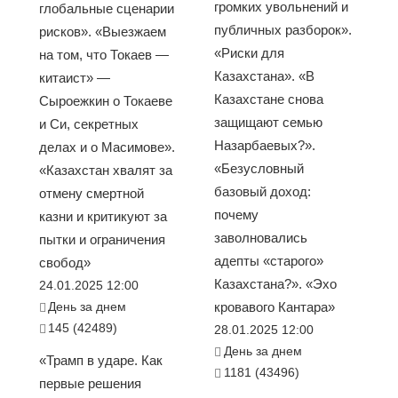
громких увольнений и
глобальные сценарии
публичных разборок».
рисков». «Выезжаем
«Риски для
на том, что Токаев —
Казахстана». «В
китаист» —
Казахстане снова
Сыроежкин о Токаеве
защищают семью
и Си, секретных
Назарбаевых?».
делах и о Масимове».
«Безусловный
«Казахстан хвалят за
базовый доход:
отмену смертной
почему
казни и критикуют за
заволновались
пытки и ограничения
адепты «старого»
свобод»
Казахстана?». «Эхо
24.01.2025 12:00
День за днем
кровавого Кантара»
145 (42489)
28.01.2025 12:00
День за днем
«Трамп в ударе. Как
1181 (43496)
первые решения