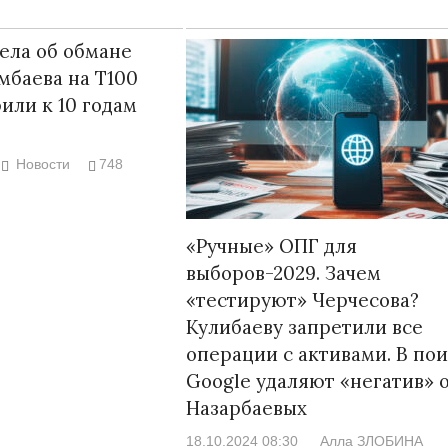
ела об обмане
баева на Т100
или к 10 годам
Новости
748
«Ручные» ОПГ для
выборов-2029. Зачем
«тестируют» Черчесова?
Кулибаеву запретили все
операции с активами. В по
Google удаляют «негатив» 
Назарбаевых
18.10.2024 08:30
Алла ЗЛОБИНА