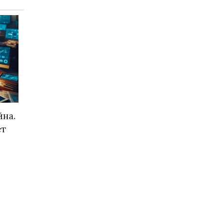
йна.
ет