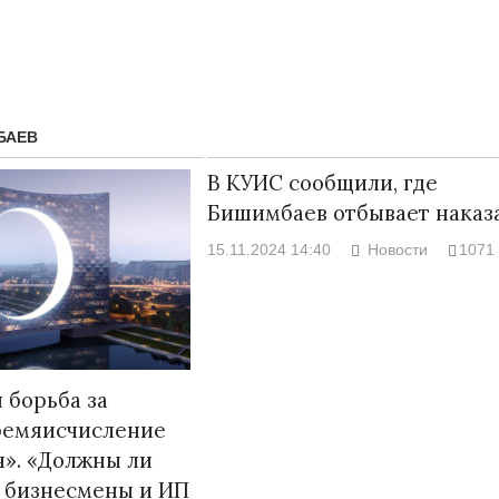
БАЕВ
В КУИС сообщили, где
Бишимбаев отбывает наказ
15.11.2024 14:40
Новости
1071
Странная забастовка в Жанаозене.
«Новый Казахс
Дарига не ждёт конфискации.
правды»
9972
 борьба за
Авиакомпании сравнили с
29.10.2024 09:
ремяисчисление
мошенниками
». «Должны ли
30.10.2024 14:00
28888
 бизнесмены и ИП