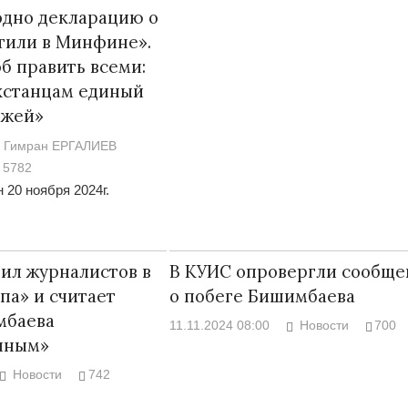
одно декларацию о
етили в Минфине».
об править всеми:
ахстанцам единый
ежей»
Война Мир
Гимран ЕРГАЛИЕВ
5782
 20 ноября 2024г.
ил журналистов в
В КУИС опровергли сообще
па» и считает
о побеге Бишимбаева
мбаева
Война Миров.
11.11.2024 08:00
Новости
700
нным»
Сороса
08.11.2024 09:
Новости
742