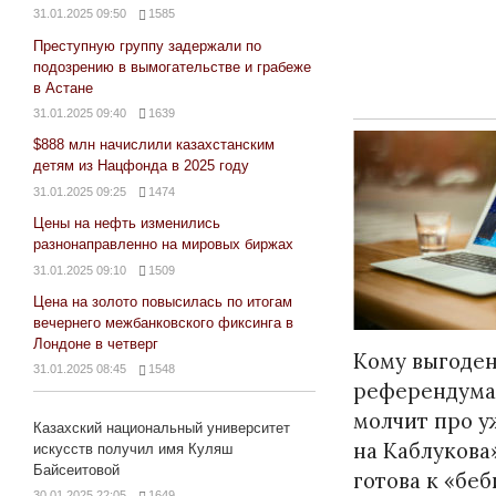
31.01.2025 09:50
1585
Преступную группу задержали по
подозрению в вымогательстве и грабеже
в Астане
31.01.2025 09:40
1639
$888 млн начислили казахстанским
детям из Нацфонда в 2025 году
31.01.2025 09:25
1474
Цены на нефть изменились
разнонаправленно на мировых биржах
31.01.2025 09:10
1509
Цена на золото повысилась по итогам
вечернего межбанковского фиксинга в
Лондоне в четверг
Кому выгоден
31.01.2025 08:45
1548
референдума
молчит про у
Казахский национальный университет
на Каблукова»
искусств получил имя Куляш
Байсеитовой
готова к «бе
30.01.2025 22:05
1649