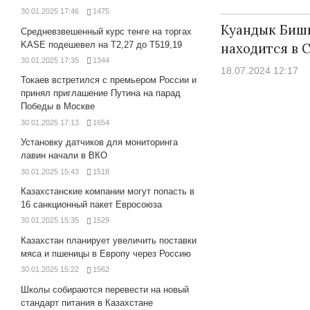
30.01.2025 17:46
1475
Куандык Биш
Средневзвешенный курс тенге на торгах
KASE подешевел на Т2,27 до Т519,19
находится в 
30.01.2025 17:35
1344
18.07.2024 12:17
Токаев встретился с премьером России и
принял приглашение Путина на парад
Победы в Москве
30.01.2025 17:13
1654
Установку датчиков для мониторинга
лавин начали в ВКО
30.01.2025 15:43
1518
Казахстанские компании могут попасть в
16 санкционный пакет Евросоюза
30.01.2025 15:35
1529
Казахстан планирует увеличить поставки
мяса и пшеницы в Европу через Россию
30.01.2025 15:22
1562
Школы собираются перевести на новый
стандарт питания в Казахстане