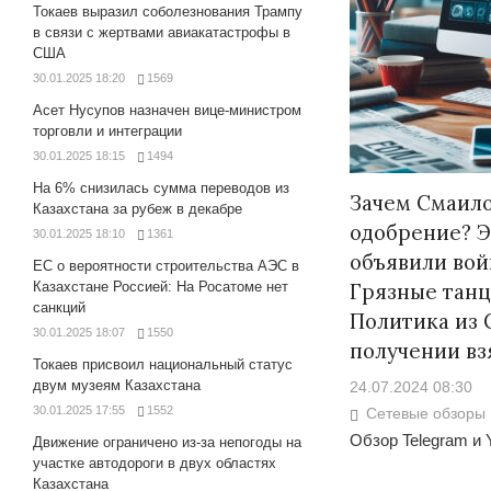
Токаев выразил соболезнования Трампу
в связи с жертвами авиакатастрофы в
США
30.01.2025 18:20
1569
Асет Нусупов назначен вице-министром
торговли и интеграции
30.01.2025 18:15
1494
На 6% снизилась сумма переводов из
Зачем Смаило
Казахстана за рубеж в декабре
одобрение? 
30.01.2025 18:10
1361
объявили вой
ЕС о вероятности строительства АЭС в
Казахстане Россией: На Росатоме нет
Грязные танц
санкций
Политика из 
30.01.2025 18:07
1550
получении вз
Токаев присвоил национальный статус
двум музеям Казахстана
24.07.2024 08:30
30.01.2025 17:55
1552
Сетевые обзоры
Обзор Telegram и 
Движение ограничено из-за непогоды на
участке автодороги в двух областях
Казахстана