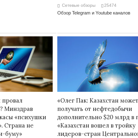
Сетевые обзоры
25474
Обзор Telegram и Youtube каналов
 провал
«Олег Пак: Казахстан може
? Минздрав
получать от нефтедобычи
жасы «психушки
дополнительно $20 млрд в г
. Страна не
«Казахстан вошел в тройку
би-буму»
лидеров-стран Центрально