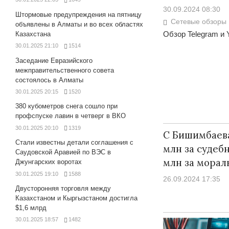
30.09.2024 08:30
Штормовые предупреждения на пятницу
Сетевые обзоры
объявлены в Алматы и во всех областях
Обзор Telegram и 
Казахстана
30.01.2025 21:10
1514
Заседание Евразийского
межправительственного совета
состоялось в Алматы
30.01.2025 20:15
1520
380 кубометров снега сошло при
профспуске лавин в четверг в ВКО
30.01.2025 20:10
1319
С Бишимбаева
Стали известны детали соглашения с
млн за судеб
Саудовской Аравией по ВЭС в
млн за мора
Джунгарских воротах
30.01.2025 19:10
1588
26.09.2024 17:35
Двусторонняя торговля между
Казахстаном и Кыргызстаном достигла
$1,6 млрд
30.01.2025 18:57
1482