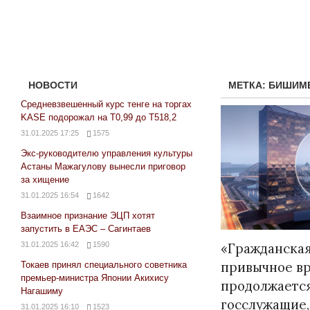
НОВОСТИ
МЕТКА:
БИШИМ
Средневзвешенный курс тенге на торгах
KASE подорожал на Т0,99 до Т518,2
31.01.2025 17:25
1575
Экс-руководителю управления культуры
Астаны Мажагулову вынесли приговор
за хищение
31.01.2025 16:54
1642
Взаимное признание ЭЦП хотят
Народ выбрал свет
запустить в ЕАЭС – Сагинтаев
17.10.2024 17:00
2
31.01.2025 16:42
1590
«Гражданская
привычное в
Токаев принял специального советника
премьер-министра Японии Акихису
продолжается
Нагашиму
госслужащие,
31.01.2025 16:10
1523