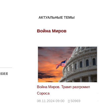
АКТУАЛЬНЫЕ ТЕМЫ
ов
Война Миров
Войн
ния
 Трамп разгромил
Война Миров. Трамп разгромил
Война 
Сороса
Сорос
00
50969
08.11.2024 09:00
50969
08.11.