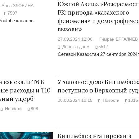
Южной Азии». «Рождаемост
Алла ЗЛОБИНА
РК: природа «казахского
7597
феномена» и демографиче
Youtube каналов
вызовы»
27.09.2024 12:00
Гимран ЕРГАЛИЕВ
День за днем
5517
Сетевой Казахстан 27 сентября 2024г
 взыскали Т6,8
Уголовное дело Бишимбаев
ные расходы и Т10
поступило в Верховный суд
льный ущерб
06.08.2024 10:15
Новости
1016
Новости
808
Бишимбаев этапирован в