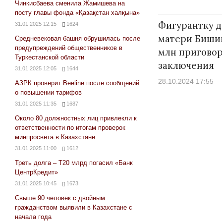
Чинкисбаева сменила Жамишева на
посту главы фонда «Қазақстан халқына»
Фигурантку д
31.01.2025 12:15
1624
матери Бишим
Средневековая башня обрушилась после
предупреждений общественников в
млн приговор
Туркестанской области
заключения
31.01.2025 12:05
1644
28.10.2024 17:55
АЗРК проверит Beeline после сообщений
о повышении тарифов
31.01.2025 11:35
1687
Около 80 должностных лиц привлекли к
ответственности по итогам проверок
минпросвета в Казахстане
31.01.2025 11:00
1612
Треть долга – Т20 млрд погасил «Банк
ЦентрКредит»
31.01.2025 10:45
1673
Свыше 90 человек с двойным
гражданством выявили в Казахстане с
начала года