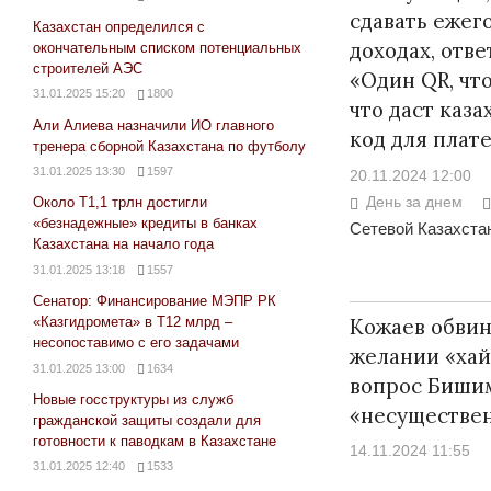
сдавать ежег
Казахстан определился с
доходах, отв
окончательным списком потенциальных
строителей АЭС
«Один QR, чт
31.01.2025 15:20
1800
что даст каз
Али Алиева назначили ИО главного
код для плат
тренера сборной Казахстана по футболу
31.01.2025 13:30
1597
20.11.2024 12:00
День за днем
Около Т1,1 трлн достигли
«безнадежные» кредиты в банках
Сетевой Казахстан
Казахстана на начало года
31.01.2025 13:18
1557
Сенатор: Финансирование МЭПР РК
Кожаев обвин
«Казгидромета» в Т12 млрд –
несопоставимо с его задачами
желании «хай
31.01.2025 13:00
1634
вопрос Биши
Новые госструктуры из служб
«несуществе
гражданской защиты создали для
готовности к паводкам в Казахстане
14.11.2024 11:55
31.01.2025 12:40
1533