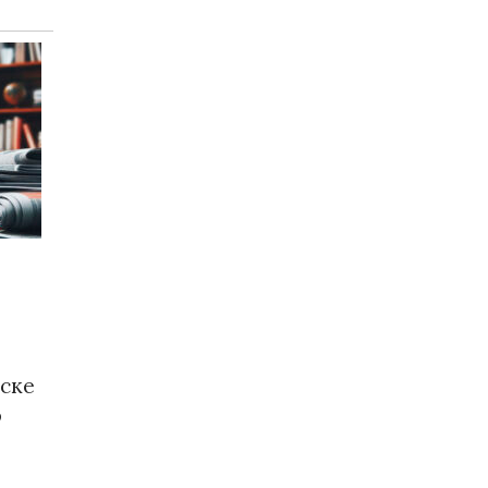
иске
о