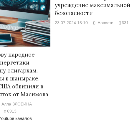
учреждение максимальной
безопасности
23.07.2024 15:10
Новости
631
ву народное
Энергетики
ну олигархам.
ы в шаныраке.
США обвинили в
яток от Масимова
Алла ЗЛОБИНА
6913
Youtube каналов