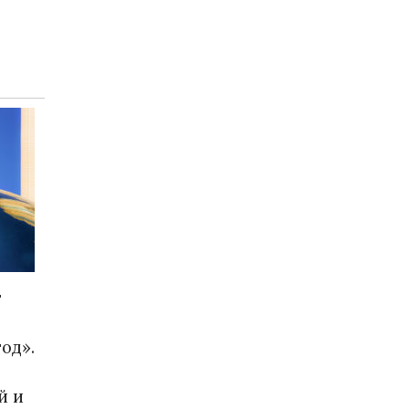
т
од».
й и