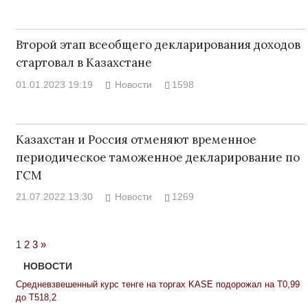
Второй этап всеобщего декларирования доходов
стартовал в Казахстане
01.01.2023 19:19
Новости
1598
Казахстан и Россия отменяют временное
периодическое таможенное декларирование по
ГСМ
21.07.2022 13:30
Новости
1269
Next
1
2
3
»
Posts
НОВОСТИ
Средневзвешенный курс тенге на торгах KASE подорожал на Т0,99
до Т518,2