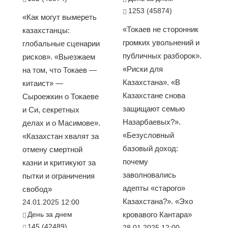
1253 (45874)
«Как могут вымереть
«Токаев не сторонник
казахстанцы:
громких увольнений и
глобальные сценарии
публичных разборок».
рисков». «Выезжаем
«Риски для
на том, что Токаев —
Казахстана». «В
китаист» —
Казахстане снова
Сыроежкин о Токаеве
защищают семью
и Си, секретных
Назарбаевых?».
делах и о Масимове».
«Безусловный
«Казахстан хвалят за
базовый доход:
отмену смертной
почему
казни и критикуют за
заволновались
пытки и ограничения
адепты «старого»
свобод»
Казахстана?». «Эхо
24.01.2025 12:00
День за днем
кровавого Кантара»
145 (42489)
28.01.2025 12:00