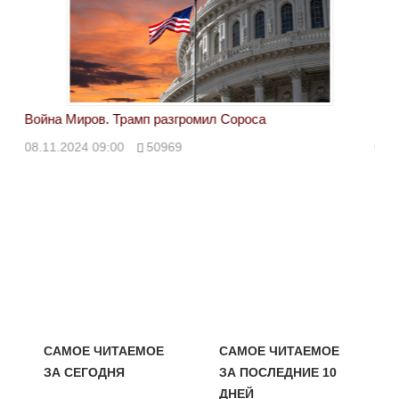
Война Миров. Трамп разгромил Сороса
Вой
08.11.2024 09:00
50969
08.
САМОЕ ЧИТАЕМОЕ
САМОЕ ЧИТАЕМОЕ
ЗА СЕГОДНЯ
ЗА ПОСЛЕДНИЕ 10
ДНЕЙ