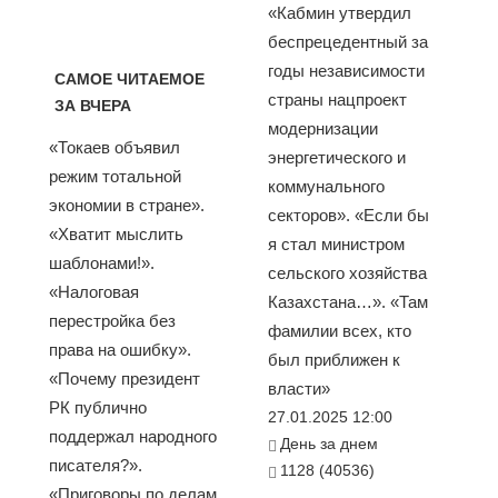
«Кабмин утвердил
беспрецедентный за
годы независимости
САМОЕ ЧИТАЕМОЕ
страны нацпроект
ЗА ВЧЕРА
модернизации
«Токаев объявил
энергетического и
режим тотальной
коммунального
экономии в стране».
секторов». «Если бы
«Хватит мыслить
я стал министром
шаблонами!».
сельского хозяйства
«Налоговая
Казахстана…». «Там
перестройка без
фамилии всех, кто
права на ошибку».
был приближен к
«Почему президент
власти»
РК публично
27.01.2025 12:00
поддержал народного
День за днем
писателя?».
1128 (40536)
«Приговоры по делам