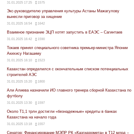
31.01.2025 17:25
1575
Экс-руководителю управления культуры Астаны Мажагулову
вынесли приговор за хищение
31.01.2025 16:54
1642
Взаимное признание ЭЦП хотят запустить в ЕАЭС – Сагинтаев
31.01.2025 16:42
1590
Токаев принял специального советника премьер-министра Японии
Акихису Нагашиму
31.01.2025 16:10
1523
Казахстан определился с окончательным списком потенциальных
строителей АЭС
31.01.2025 15:20
1800
Али Алиева назначили ИО главного тренера сборной Казахстана по
футболу
31.01.2025 13:30
1597
Около Т1,1 трлн достигли «безнадежные» кредиты в банках
Казахстана на начало года
31.01.2025 13:18
1557
Сенатор: Финансирование МЭПР РК «Казгидромета» в Т12 млрд –