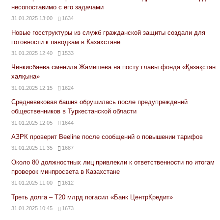
несопоставимо с его задачами
31.01.2025 13:00
1634
Новые госструктуры из служб гражданской защиты создали для
готовности к паводкам в Казахстане
31.01.2025 12:40
1533
Чинкисбаева сменила Жамишева на посту главы фонда «Қазақстан
халқына»
31.01.2025 12:15
1624
Средневековая башня обрушилась после предупреждений
общественников в Туркестанской области
31.01.2025 12:05
1644
АЗРК проверит Beeline после сообщений о повышении тарифов
31.01.2025 11:35
1687
Около 80 должностных лиц привлекли к ответственности по итогам
проверок минпросвета в Казахстане
31.01.2025 11:00
1612
Треть долга – Т20 млрд погасил «Банк ЦентрКредит»
31.01.2025 10:45
1673