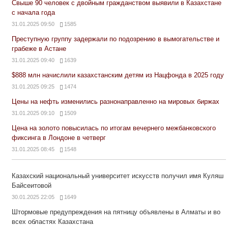
Свыше 90 человек с двойным гражданством выявили в Казахстане
с начала года
31.01.2025 09:50
1585
Преступную группу задержали по подозрению в вымогательстве и
грабеже в Астане
31.01.2025 09:40
1639
$888 млн начислили казахстанским детям из Нацфонда в 2025 году
31.01.2025 09:25
1474
Цены на нефть изменились разнонаправленно на мировых биржах
31.01.2025 09:10
1509
Цена на золото повысилась по итогам вечернего межбанковского
фиксинга в Лондоне в четверг
31.01.2025 08:45
1548
Казахский национальный университет искусств получил имя Куляш
Байсеитовой
30.01.2025 22:05
1649
Штормовые предупреждения на пятницу объявлены в Алматы и во
всех областях Казахстана