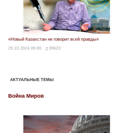
«Новый Казахстан не говорит всей правды»
Лон
ми
29.10.2024 09:00
39623
28.
АКТУАЛЬНЫЕ ТЕМЫ
Война Миров
Во