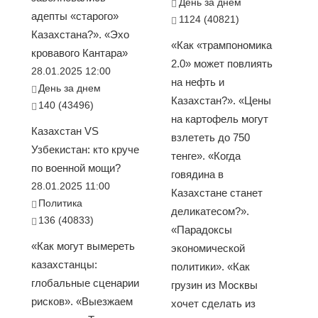
День за днем
адепты «старого»
1124 (40821)
Казахстана?». «Эхо
«Как «трампономика
кровавого Кантара»
2.0» может повлиять
28.01.2025 12:00
на нефть и
День за днем
Казахстан?». «Цены
140 (43496)
на картофель могут
Казахстан VS
взлететь до 750
Узбекистан: кто круче
тенге». «Когда
по военной мощи?
говядина в
28.01.2025 11:00
Казахстане станет
Политика
деликатесом?».
136 (40833)
«Парадоксы
«Как могут вымереть
экономической
казахстанцы:
политики». «Как
глобальные сценарии
грузин из Москвы
рисков». «Выезжаем
хочет сделать из