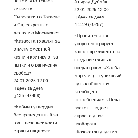
на том, что Токаев —
Атырау Дубай»
китаист» —
22.01.2025 12:00
Сыроежкин о Токаеве
День за днем
1119 (40257)
и Си, секретных
делах и о Масимове».
«Правительство
«Казахстан хвалят за
упорно игнорирует
отмену смертной
запрет президента на
казни и критикуют за
создание единых
пытки и ограничения
операторов». «Хлеба
свобод»
и зрелищ – тупиковый
24.01.2025 12:00
путь к обществу
День за днем
всеобщего
135 (42489)
потребления». «Цена
«Кабмин утвердил
растет – падает
беспрецедентный за
спрос, а у нас
годы независимости
наоборот».
страны нацпроект
«Казахстан упустил