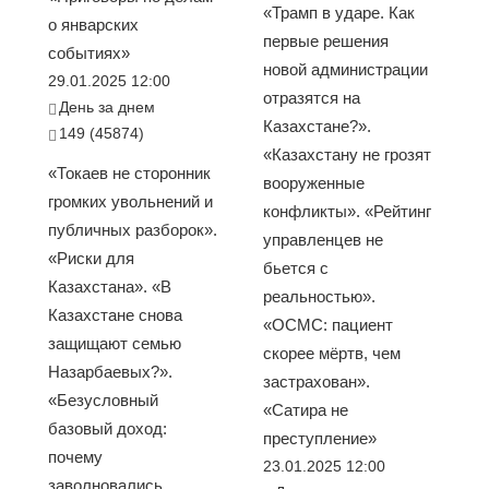
«Трамп в ударе. Как
о январских
первые решения
событиях»
новой администрации
29.01.2025 12:00
отразятся на
День за днем
Казахстане?».
149 (45874)
«Казахстану не грозят
«Токаев не сторонник
вооруженные
громких увольнений и
конфликты». «Рейтинг
публичных разборок».
управленцев не
«Риски для
бьется с
Казахстана». «В
реальностью».
Казахстане снова
«ОСМС: пациент
защищают семью
скорее мёртв, чем
Назарбаевых?».
застрахован».
«Безусловный
«Сатира не
базовый доход:
преступление»
почему
23.01.2025 12:00
заволновались