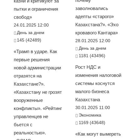
почему
казни и критикуют за
заволновались
пытки и ограничения
адепты «старого»
свобод»
Казахстана?». «Эхо
24.01.2025 12:00
День за днем
кровавого Кантара»
145 (42489)
28.01.2025 12:00
День за днем
«Трамп в ударе. Как
1181 (43496)
первые решения
Рост НДС и
новой администрации
изменения налоговой
отразятся на
системы коснутся
Казахстане?».
малого бизнеса
«Казахстану не грозят
Казахстана
вооруженные
30.01.2025 11:00
конфликты». «Рейтинг
Экономика
управленцев не
1169 (43648)
бьется с
реальностью».
«Как могут вымереть