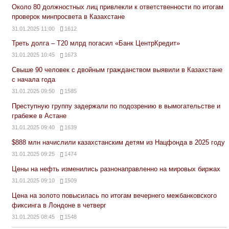
Около 80 должностных лиц привлекли к ответственности по итогам
проверок минпросвета в Казахстане
31.01.2025 11:00
1612
Треть долга – Т20 млрд погасил «Банк ЦентрКредит»
31.01.2025 10:45
1673
Свыше 90 человек с двойным гражданством выявили в Казахстане
с начала года
31.01.2025 09:50
1585
Преступную группу задержали по подозрению в вымогательстве и
грабеже в Астане
31.01.2025 09:40
1639
$888 млн начислили казахстанским детям из Нацфонда в 2025 году
31.01.2025 09:25
1474
Цены на нефть изменились разнонаправленно на мировых биржах
31.01.2025 09:10
1509
Цена на золото повысилась по итогам вечернего межбанковского
фиксинга в Лондоне в четверг
31.01.2025 08:45
1548