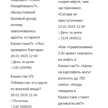
скорее мёртв, чем
Назарбаевых?».
застрахован».
«Безусловный
«Сатира не
базовый доход:
преступление»
почему
23.01.2025 12:00
заволновались
День за днем
адепты «старого»
1124 (40821)
Казахстана?». «Эхо
«Как «трампономика
кровавого Кантара»
2.0» может повлиять
28.01.2025 12:00
на нефть и
День за днем
Казахстан?». «Цены
140 (43496)
на картофель могут
Казахстан VS
взлететь до 750
Узбекистан: кто круче
тенге». «Когда
по военной мощи?
говядина в
28.01.2025 11:00
Казахстане станет
Политика
деликатесом?».
136 (40833)