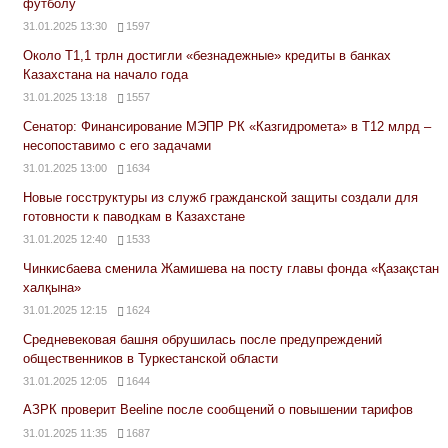
футболу
31.01.2025 13:30
1597
Около Т1,1 трлн достигли «безнадежные» кредиты в банках
Казахстана на начало года
31.01.2025 13:18
1557
Сенатор: Финансирование МЭПР РК «Казгидромета» в Т12 млрд –
несопоставимо с его задачами
31.01.2025 13:00
1634
Новые госструктуры из служб гражданской защиты создали для
готовности к паводкам в Казахстане
31.01.2025 12:40
1533
Чинкисбаева сменила Жамишева на посту главы фонда «Қазақстан
халқына»
31.01.2025 12:15
1624
Средневековая башня обрушилась после предупреждений
общественников в Туркестанской области
31.01.2025 12:05
1644
АЗРК проверит Beeline после сообщений о повышении тарифов
31.01.2025 11:35
1687