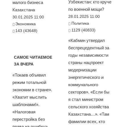
Узбекистан: кто круче
малого бизнеса
по военной мощи?
Казахстана
28.01.2025 11:00
30.01.2025 11:00
Политика
Экономика
1129 (40833)
143 (43648)
«Кабмин утвердил
беспрецедентный за
годы независимости
САМОЕ ЧИТАЕМОЕ
страны нацпроект
ЗА ВЧЕРА
модернизации
«Токаев объявил
энергетического и
режим тотальной
коммунального
экономии в стране».
секторов». «Если бы
«Хватит мыслить
я стал министром
шаблонами!».
сельского хозяйства
«Налоговая
Казахстана…». «Там
перестройка без
фамилии всех, кто
права на ошибку».