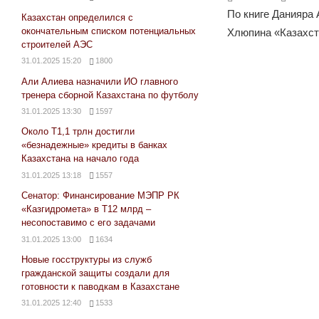
По книге Данияра
Казахстан определился с
окончательным списком потенциальных
Хлюпина «Казахст
строителей АЭС
31.01.2025 15:20
1800
Али Алиева назначили ИО главного
тренера сборной Казахстана по футболу
31.01.2025 13:30
1597
Около Т1,1 трлн достигли
«безнадежные» кредиты в банках
Казахстана на начало года
31.01.2025 13:18
1557
Сенатор: Финансирование МЭПР РК
«Казгидромета» в Т12 млрд –
несопоставимо с его задачами
31.01.2025 13:00
1634
Новые госструктуры из служб
гражданской защиты создали для
готовности к паводкам в Казахстане
31.01.2025 12:40
1533