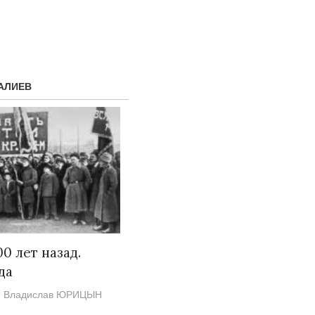
АЛИЕВ
Народ выбрал свет
Странная з
Дарига не ж
17.10.2024 17:00
29972
00 лет назад.
Авиакомпан
да
мошенника
Владислав ЮРИЦЫН
30.10.2024 