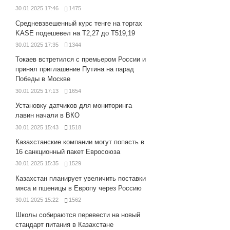
30.01.2025 17:46
1475
Средневзвешенный курс тенге на торгах
KASE подешевел на Т2,27 до Т519,19
30.01.2025 17:35
1344
Токаев встретился с премьером России и
принял приглашение Путина на парад
Победы в Москве
30.01.2025 17:13
1654
Установку датчиков для мониторинга
лавин начали в ВКО
30.01.2025 15:43
1518
Казахстанские компании могут попасть в
16 санкционный пакет Евросоюза
30.01.2025 15:35
1529
Казахстан планирует увеличить поставки
мяса и пшеницы в Европу через Россию
30.01.2025 15:22
1562
Школы собираются перевести на новый
стандарт питания в Казахстане