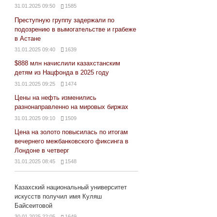
31.01.2025 09:50
1585
Преступную группу задержали по
подозрению в вымогательстве и грабеже
в Астане
31.01.2025 09:40
1639
$888 млн начислили казахстанским
детям из Нацфонда в 2025 году
31.01.2025 09:25
1474
Цены на нефть изменились
разнонаправленно на мировых биржах
31.01.2025 09:10
1509
Цена на золото повысилась по итогам
вечернего межбанковского фиксинга в
Лондоне в четверг
31.01.2025 08:45
1548
Казахский национальный университет
искусств получил имя Куляш
Байсеитовой
30.01.2025 22:05
1649