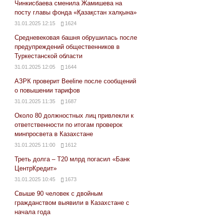
Чинкисбаева сменила Жамишева на
посту главы фонда «Қазақстан халқына»
31.01.2025 12:15
1624
Средневековая башня обрушилась после
предупреждений общественников в
Туркестанской области
31.01.2025 12:05
1644
АЗРК проверит Beeline после сообщений
о повышении тарифов
31.01.2025 11:35
1687
Около 80 должностных лиц привлекли к
ответственности по итогам проверок
минпросвета в Казахстане
31.01.2025 11:00
1612
Треть долга – Т20 млрд погасил «Банк
ЦентрКредит»
31.01.2025 10:45
1673
Свыше 90 человек с двойным
гражданством выявили в Казахстане с
начала года