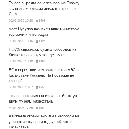
Токаев выразил соболезнования Трампу
в связи с жертвами авиакатастрофы в
США
30.01.2025 18:20
1569
Асет Нусупов назначен вице-министром
торговли и интеграции
30.01.2025 18:15
1494
На 6% снизилась сумма переводов из
Казахстана за рубеж в декабре
30.01.2025 18:10
1361
ЕС о вероятности строительства АЭС в
Казахстане Россией: На Росатоме нет
санкций
30.01.2025 18:07
1550
Токаев присвоил национальный статус
двум музеям Казахстана
30.01.2025 17:55
1552
Движение ограничено из-за непогоды на
участке автодороги в двух областях
Казахстана