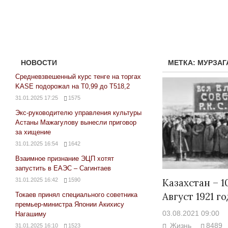
НОВОСТИ
МЕТКА:
МУРЗАГ
Средневзвешенный курс тенге на торгах
KASE подорожал на Т0,99 до Т518,2
31.01.2025 17:25
1575
Экс-руководителю управления культуры
Астаны Мажагулову вынесли приговор
за хищение
31.01.2025 16:54
1642
Взаимное признание ЭЦП хотят
запустить в ЕАЭС – Сагинтаев
31.01.2025 16:42
1590
Казахстан – 1
Август 1921 го
Токаев принял специального советника
премьер-министра Японии Акихису
03.08.2021 09:00
Нагашиму
Жизнь
8489
31.01.2025 16:10
1523