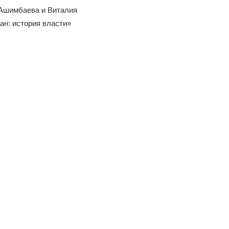
 Ашимбаева и Виталия
ан: история власти»
Война Мир
Война Миров.
Сороса
08.11.2024 09: