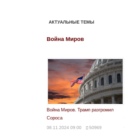
АКТУАЛЬНЫЕ ТЕМЫ
ов
Война Миров
Войн
 Трамп разгромил
Война Миров. Трамп разгромил
Война 
Сороса
Сорос
00
50969
08.11.2024 09:00
50969
08.11.