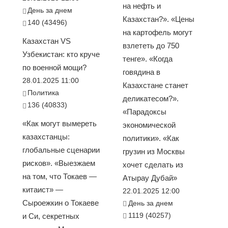
на нефть и
День за днем
Казахстан?». «Цены
140 (43496)
на картофель могут
Казахстан VS
взлететь до 750
Узбекистан: кто круче
тенге». «Когда
по военной мощи?
говядина в
28.01.2025 11:00
Казахстане станет
Политика
деликатесом?».
136 (40833)
«Парадоксы
«Как могут вымереть
экономической
казахстанцы:
политики». «Как
глобальные сценарии
грузин из Москвы
рисков». «Выезжаем
хочет сделать из
на том, что Токаев —
Атырау Дубай»
китаист» —
22.01.2025 12:00
Сыроежкин о Токаеве
День за днем
1119 (40257)
и Си, секретных