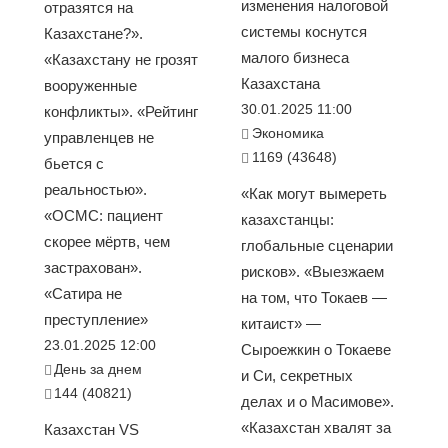
изменения налоговой
отразятся на
системы коснутся
Казахстане?».
малого бизнеса
«Казахстану не грозят
Казахстана
вооруженные
30.01.2025 11:00
конфликты». «Рейтинг
Экономика
управленцев не
1169 (43648)
бьется с
реальностью».
«Как могут вымереть
«ОСМС: пациент
казахстанцы:
скорее мёртв, чем
глобальные сценарии
застрахован».
рисков». «Выезжаем
«Сатира не
на том, что Токаев —
преступление»
китаист» —
23.01.2025 12:00
Сыроежкин о Токаеве
День за днем
и Си, секретных
144 (40821)
делах и о Масимове».
«Казахстан хвалят за
Казахстан VS