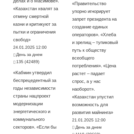
делах и о Масимове».
«Правительство
«Казахстан хвалят за
упорно игнорирует
отмену смертной
запрет президента на
казни и критикуют за
создание единых
пытки и ограничения
операторов». «Хлеба
свобод»
и зрелищ – тупиковый
24.01.2025 12:00
путь к обществу
День за днем
всеобщего
135 (42489)
потребления». «Цена
«Кабмин утвердил
растет – падает
беспрецедентный за
спрос, а у нас
годы независимости
наоборот».
страны нацпроект
«Казахстан упустил
модернизации
возможность для
энергетического и
развития майнинга»
коммунального
21.01.2025 12:00
секторов». «Если бы
День за днем