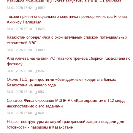
Взаимное признание ЭЦП хотят запустить в ЕАЭС – Сагинтаев
31.01.2025 16:42
1590
Токаев принял специального советника премьер-министра Японии
Акихису Нагашиму
31.01.2025 16:10
1523
Казахстан определился с окончательным списком потенциальных
строителей АЭС
31.01.2025 15:20
1800
Али Алиева назначили ИО главного тренера сборной Казахстана по
футболу
31.01.2025 13:30
1597
Около Т1,1 трлн достигли «безнадежные» кредиты в банках
Казахстана на начало года
31.01.2025 13:18
1557
Сенатор: Финансирование МЭПР РК «Казгидромета» в Т12 млрд –
несопоставимо с его задачами
31.01.2025 13:00
1634
Новые госструктуры из служб гражданской защиты создали для
готовности к паводкам в Казахстане