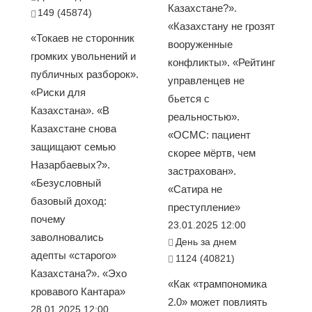
Казахстане?».
149 (45874)
«Казахстану не грозят
«Токаев не сторонник
вооруженные
громких увольнений и
конфликты». «Рейтинг
публичных разборок».
управленцев не
«Риски для
бьется с
Казахстана». «В
реальностью».
Казахстане снова
«ОСМС: пациент
защищают семью
скорее мёртв, чем
Назарбаевых?».
застрахован».
«Безусловный
«Сатира не
базовый доход:
преступление»
почему
23.01.2025 12:00
заволновались
День за днем
адепты «старого»
1124 (40821)
Казахстана?». «Эхо
«Как «трампономика
кровавого Кантара»
2.0» может повлиять
28.01.2025 12:00