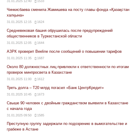
31.01.2025 12:40
1533
Чинкисбаева сменила Жамишева на посту главы фонда «Қазақстан
халқына»
31.01.2025 12:15
1624
Средневековая башня обрушилась после предупреждений
общественников в Туркестанской области
31.01.2025 12:05
1644
АЗРК проверит Beeline после сообщений о повышении тарифов
31.01.2025 11:35
1687
Около 80 должностных лиц привлекли к ответственности по итогам
проверок минпросвета в Казахстане
31.01.2025 11:00
1612
Треть долга – Т20 млрд погасил «Банк ЦентрКредит»
31.01.2025 10:45
1673
Свыше 90 человек с двойным гражданством выявили в Казахстане
с начала года
31.01.2025 09:50
1585
Преступную группу задержали по подозрению в вымогательстве и
грабеже в Астане