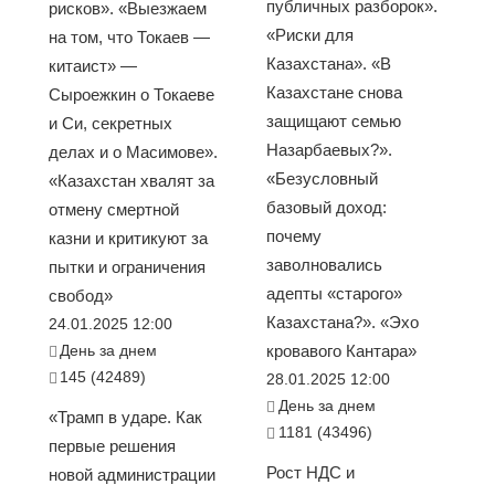
публичных разборок».
рисков». «Выезжаем
«Риски для
на том, что Токаев —
Казахстана». «В
китаист» —
Казахстане снова
Сыроежкин о Токаеве
защищают семью
и Си, секретных
Назарбаевых?».
делах и о Масимове».
«Безусловный
«Казахстан хвалят за
базовый доход:
отмену смертной
почему
казни и критикуют за
заволновались
пытки и ограничения
адепты «старого»
свобод»
Казахстана?». «Эхо
24.01.2025 12:00
День за днем
кровавого Кантара»
145 (42489)
28.01.2025 12:00
День за днем
«Трамп в ударе. Как
1181 (43496)
первые решения
Рост НДС и
новой администрации