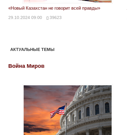
«Новый Казахстан не говорит всей правды»
Лон
ми
29.10.2024 09:00
39623
28.
АКТУАЛЬНЫЕ ТЕМЫ
Война Миров
Во