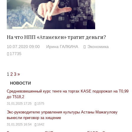
На что НПП «Атамекен» тратит деньги?
10.07.2020 09:00
Ирина ГАЛКИНА
Экономика
17735
Next
1
2
3
»
Posts
НОВОСТИ
Средневзвешенный курс тенге на торгах KASE подорожал на Т0,99
до Т518,2
31.01.2025 17:25
1575
Экс-руководителю управления культуры Астаны Мажагулову
вынесли приговор за хищение
31.01.2025 16:54
1642