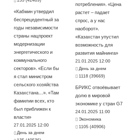
потребления». «Цена
«Кабмин утвердил
растет – падает
беспрецедентный за
спрос, а у нас
годы независимости
наоборот».
страны нацпроект
«Казахстан упустил
модернизации
возможность для
энергетического и
развития майнинга»
коммунального
21.01.2025 12:00
секторов». «Если бы
День за днем
1118 (39669)
я стал министром
сельского хозяйства
БРИКС отвоёвывает
Казахстана…». «Там
долю в мировой
фамилии всех, кто
экономике у стран G7
был приближен к
24.01.2025 11:00
власти»
Экономика
27.01.2025 12:00
1105 (40906)
День за днем
135 (40536)