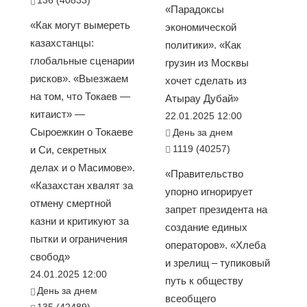
«Парадоксы
«Как могут вымереть
экономической
казахстанцы:
политики». «Как
глобальные сценарии
грузин из Москвы
рисков». «Выезжаем
хочет сделать из
на том, что Токаев —
Атырау Дубай»
китаист» —
22.01.2025 12:00
Сыроежкин о Токаеве
День за днем
1119 (40257)
и Си, секретных
делах и о Масимове».
«Правительство
«Казахстан хвалят за
упорно игнорирует
отмену смертной
запрет президента на
казни и критикуют за
создание единых
пытки и ограничения
операторов». «Хлеба
свобод»
и зрелищ – тупиковый
24.01.2025 12:00
путь к обществу
День за днем
всеобщего
135 (42489)