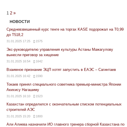
Next
1
2
»
Posts
НОВОСТИ
Средневзвешенный курс тенге на торгах KASE подорожал на Т0,99
до Т518,2
31.01.2025 17:25
1575
Экс-руководителю управления культуры Астаны Мажагулову
вынесли приговор за хищение
31.01.2025 16:54
1642
Взаимное признание ЭЦП хотят запустить в ЕАЭС – Сагинтаев
31.01.2025 16:42
1590
Токаев принял специального советника премьер-министра Японии
Акихису Нагашиму
31.01.2025 16:10
1523
Казахстан определился с окончательным списком потенциальных
строителей АЭС
31.01.2025 15:20
1800
Али Алиева назначили ИО главного тренера сборной Казахстана по