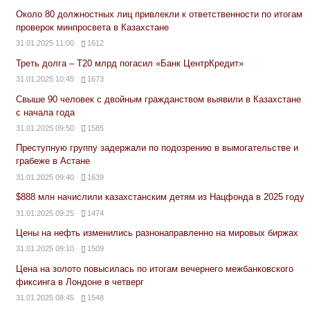
Около 80 должностных лиц привлекли к ответственности по итогам
проверок минпросвета в Казахстане
31.01.2025 11:00
1612
Треть долга – Т20 млрд погасил «Банк ЦентрКредит»
31.01.2025 10:45
1673
Свыше 90 человек с двойным гражданством выявили в Казахстане
с начала года
31.01.2025 09:50
1585
Преступную группу задержали по подозрению в вымогательстве и
грабеже в Астане
31.01.2025 09:40
1639
$888 млн начислили казахстанским детям из Нацфонда в 2025 году
31.01.2025 09:25
1474
Цены на нефть изменились разнонаправленно на мировых биржах
31.01.2025 09:10
1509
Цена на золото повысилась по итогам вечернего межбанковского
фиксинга в Лондоне в четверг
31.01.2025 08:45
1548