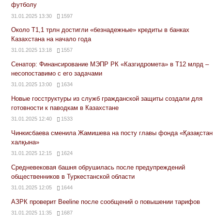
футболу
31.01.2025 13:30
1597
Около Т1,1 трлн достигли «безнадежные» кредиты в банках
Казахстана на начало года
31.01.2025 13:18
1557
Сенатор: Финансирование МЭПР РК «Казгидромета» в Т12 млрд –
несопоставимо с его задачами
31.01.2025 13:00
1634
Новые госструктуры из служб гражданской защиты создали для
готовности к паводкам в Казахстане
31.01.2025 12:40
1533
Чинкисбаева сменила Жамишева на посту главы фонда «Қазақстан
халқына»
31.01.2025 12:15
1624
Средневековая башня обрушилась после предупреждений
общественников в Туркестанской области
31.01.2025 12:05
1644
АЗРК проверит Beeline после сообщений о повышении тарифов
31.01.2025 11:35
1687