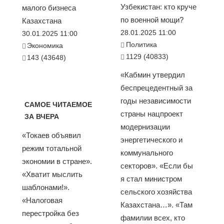
Узбекистан: кто круче
малого бизнеса
по военной мощи?
Казахстана
28.01.2025 11:00
30.01.2025 11:00
Политика
Экономика
1129 (40833)
143 (43648)
«Кабмин утвердил
беспрецедентный за
годы независимости
САМОЕ ЧИТАЕМОЕ
страны нацпроект
ЗА ВЧЕРА
модернизации
«Токаев объявил
энергетического и
режим тотальной
коммунального
экономии в стране».
секторов». «Если бы
«Хватит мыслить
я стал министром
шаблонами!».
сельского хозяйства
«Налоговая
Казахстана…». «Там
перестройка без
фамилии всех, кто