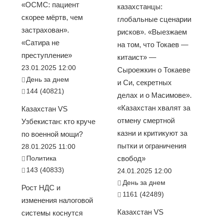
«ОСМС: пациент
казахстанцы:
скорее мёртв, чем
глобальные сценарии
застрахован».
рисков». «Выезжаем
«Сатира не
на том, что Токаев —
преступление»
китаист» —
23.01.2025 12:00
Сыроежкин о Токаеве
День за днем
и Си, секретных
144 (40821)
делах и о Масимове».
«Казахстан хвалят за
Казахстан VS
отмену смертной
Узбекистан: кто круче
казни и критикуют за
по военной мощи?
пытки и ограничения
28.01.2025 11:00
Политика
свобод»
143 (40833)
24.01.2025 12:00
День за днем
Рост НДС и
1161 (42489)
изменения налоговой
Казахстан VS
системы коснутся