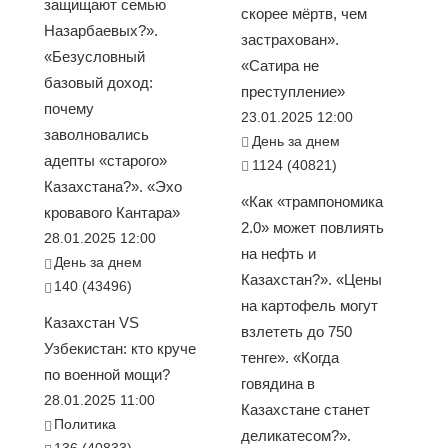
защищают семью
скорее мёртв, чем
Назарбаевых?».
застрахован».
«Безусловный
«Сатира не
базовый доход:
преступление»
почему
23.01.2025 12:00
заволновались
День за днем
адепты «старого»
1124 (40821)
Казахстана?». «Эхо
«Как «трампономика
кровавого Кантара»
2.0» может повлиять
28.01.2025 12:00
на нефть и
День за днем
Казахстан?». «Цены
140 (43496)
на картофель могут
Казахстан VS
взлететь до 750
Узбекистан: кто круче
тенге». «Когда
по военной мощи?
говядина в
28.01.2025 11:00
Казахстане станет
Политика
деликатесом?».
136 (40833)