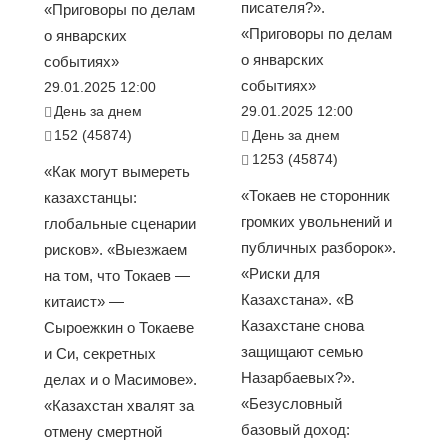
писателя?».
«Приговоры по делам
«Приговоры по делам
о январских
о январских
событиях»
событиях»
29.01.2025 12:00
День за днем
29.01.2025 12:00
152 (45874)
День за днем
1253 (45874)
«Как могут вымереть
«Токаев не сторонник
казахстанцы:
громких увольнений и
глобальные сценарии
публичных разборок».
рисков». «Выезжаем
«Риски для
на том, что Токаев —
Казахстана». «В
китаист» —
Казахстане снова
Сыроежкин о Токаеве
защищают семью
и Си, секретных
Назарбаевых?».
делах и о Масимове».
«Безусловный
«Казахстан хвалят за
базовый доход:
отмену смертной