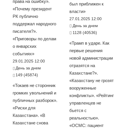
права на ошибку».
был приближен к
«Почему президент
власти»
РК публично
27.01.2025 12:00
поддержал народного
День за днем
писателя?».
1128 (40536)
«Приговоры по делам
«Трамп в ударе. Как
о январских
первые решения
событиях»
новой администрации
29.01.2025 12:00
отразятся на
День за днем
Казахстане?».
149 (45874)
«Казахстану не грозят
«Токаев не сторонник
вооруженные
громких увольнений и
конфликты». «Рейтинг
публичных разборок».
управленцев не
«Риски для
бьется с
Казахстана». «В
реальностью».
Казахстане снова
«ОСМС: пациент