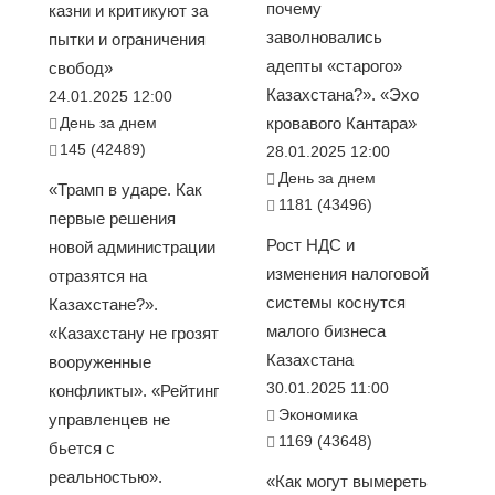
почему
казни и критикуют за
заволновались
пытки и ограничения
адепты «старого»
свобод»
Казахстана?». «Эхо
24.01.2025 12:00
День за днем
кровавого Кантара»
145 (42489)
28.01.2025 12:00
День за днем
«Трамп в ударе. Как
1181 (43496)
первые решения
Рост НДС и
новой администрации
изменения налоговой
отразятся на
системы коснутся
Казахстане?».
малого бизнеса
«Казахстану не грозят
Казахстана
вооруженные
30.01.2025 11:00
конфликты». «Рейтинг
Экономика
управленцев не
1169 (43648)
бьется с
реальностью».
«Как могут вымереть