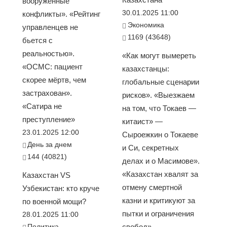
вооруженные
30.01.2025 11:00
конфликты». «Рейтинг
Экономика
управленцев не
1169 (43648)
бьется с
реальностью».
«Как могут вымереть
«ОСМС: пациент
казахстанцы:
скорее мёртв, чем
глобальные сценарии
застрахован».
рисков». «Выезжаем
«Сатира не
на том, что Токаев —
преступление»
китаист» —
23.01.2025 12:00
Сыроежкин о Токаеве
День за днем
и Си, секретных
144 (40821)
делах и о Масимове».
«Казахстан хвалят за
Казахстан VS
отмену смертной
Узбекистан: кто круче
казни и критикуют за
по военной мощи?
пытки и ограничения
28.01.2025 11:00
Политика
свобод»