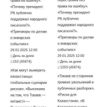
права на ошибку».
права на ошибку».
«Почему президент
«Почему президент
РК публично
РК публично
поддержал народного
поддержал народного
писателя?».
писателя?».
«Приговоры по делам
«Приговоры по делам
о январских
о январских
событиях»
событиях»
29.01.2025 12:00
День за днем
29.01.2025 12:00
152 (45874)
День за днем
1253 (45874)
«Как могут вымереть
«Токаев не сторонник
казахстанцы:
громких увольнений и
глобальные сценарии
публичных разборок».
рисков». «Выезжаем
«Риски для
на том, что Токаев —
Казахстана». «В
китаист» —
Казахстане снова