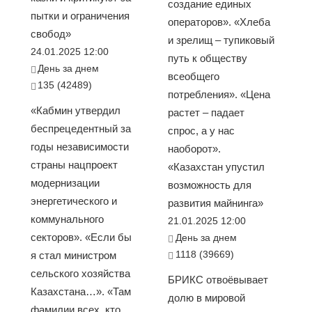
создание единых
пытки и ограничения
операторов». «Хлеба
свобод»
и зрелищ – тупиковый
24.01.2025 12:00
путь к обществу
День за днем
всеобщего
135 (42489)
потребления». «Цена
«Кабмин утвердил
растет – падает
беспрецедентный за
спрос, а у нас
годы независимости
наоборот».
страны нацпроект
«Казахстан упустил
модернизации
возможность для
энергетического и
развития майнинга»
коммунального
21.01.2025 12:00
секторов». «Если бы
День за днем
1118 (39669)
я стал министром
сельского хозяйства
БРИКС отвоёвывает
Казахстана…». «Там
долю в мировой
фамилии всех, кто