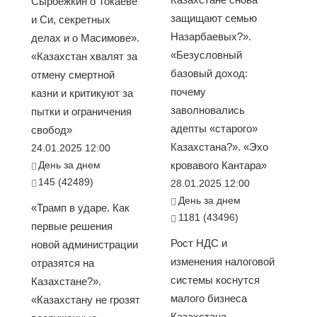
Сыроежкин о Токаеве
защищают семью
и Си, секретных
Назарбаевых?».
делах и о Масимове».
«Безусловный
«Казахстан хвалят за
базовый доход:
отмену смертной
почему
казни и критикуют за
заволновались
пытки и ограничения
адепты «старого»
свобод»
Казахстана?». «Эхо
24.01.2025 12:00
День за днем
кровавого Кантара»
145 (42489)
28.01.2025 12:00
День за днем
«Трамп в ударе. Как
1181 (43496)
первые решения
Рост НДС и
новой администрации
изменения налоговой
отразятся на
системы коснутся
Казахстане?».
малого бизнеса
«Казахстану не грозят
Казахстана