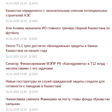
31.01.2025 16:10
1523
Казахстан определился с окончательным списком потенциальных
строителей АЭС
31.01.2025 15:20
1800
Али Алиева назначили ИО главного тренера сборной Казахстана по
футболу
31.01.2025 13:30
1597
Около Т1,1 трлн достигли «безнадежные» кредиты в банках
Казахстана на начало года
31.01.2025 13:18
1557
Сенатор: Финансирование МЭПР РК «Казгидромета» в Т12 млрд –
несопоставимо с его задачами
31.01.2025 13:00
1634
Новые госструктуры из служб гражданской защиты создали для
готовности к паводкам в Казахстане
31.01.2025 12:40
1533
Чинкисбаева сменила Жамишева на посту главы фонда «Қазақстан
халқына»
31.01.2025 12:15
1624