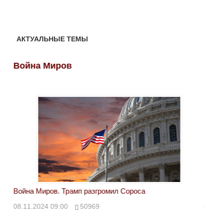
АКТУАЛЬНЫЕ ТЕМЫ
Война Миров
Во
Война Миров. Трамп разгромил Сороса
Вой
08.11.2024 09:00
50969
08.