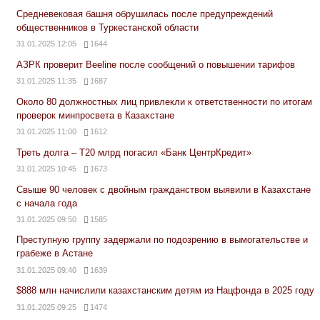
Средневековая башня обрушилась после предупреждений
общественников в Туркестанской области
31.01.2025 12:05
1644
АЗРК проверит Beeline после сообщений о повышении тарифов
31.01.2025 11:35
1687
Около 80 должностных лиц привлекли к ответственности по итогам
проверок минпросвета в Казахстане
31.01.2025 11:00
1612
Треть долга – Т20 млрд погасил «Банк ЦентрКредит»
31.01.2025 10:45
1673
Свыше 90 человек с двойным гражданством выявили в Казахстане
с начала года
31.01.2025 09:50
1585
Преступную группу задержали по подозрению в вымогательстве и
грабеже в Астане
31.01.2025 09:40
1639
$888 млн начислили казахстанским детям из Нацфонда в 2025 году
31.01.2025 09:25
1474