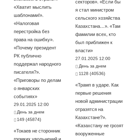
секторов». «Если бы
«Хватит мыслить
я стал министром
шаблонами!».
сельского хозяйства
«Налоговая
Казахстана…». «Там
перестройка без
фамилии всех, кто
права на ошибку».
был приближен к
«Почему президент
власти»
РК публично
27.01.2025 12:00
поддержал народного
День за днем
писателя?».
1128 (40536)
«Приговоры по делам
«Трамп в ударе. Как
о январских
первые решения
событиях»
новой администрации
29.01.2025 12:00
отразятся на
День за днем
Казахстане?».
149 (45874)
«Казахстану не грозят
«Токаев не сторонник
вооруженные
громких увольнений и