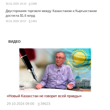
30.01.2025 19:10
1588
Двусторонняя торговля между Казахстаном и Кыргызстаном
достигла $1,6 млрд
30.01.2025 18:57
1482
ВИДЕО
«Новый Казахстан не говорит всей правды»
Лон
ми
29.10.2024 09:00
39623
28.