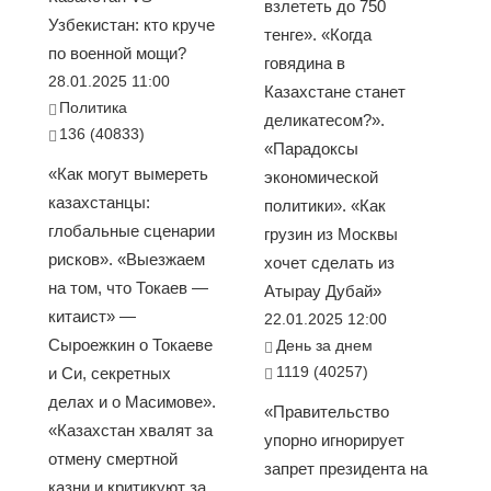
взлететь до 750
Узбекистан: кто круче
тенге». «Когда
по военной мощи?
говядина в
28.01.2025 11:00
Казахстане станет
Политика
деликатесом?».
136 (40833)
«Парадоксы
«Как могут вымереть
экономической
казахстанцы:
политики». «Как
глобальные сценарии
грузин из Москвы
рисков». «Выезжаем
хочет сделать из
на том, что Токаев —
Атырау Дубай»
китаист» —
22.01.2025 12:00
Сыроежкин о Токаеве
День за днем
1119 (40257)
и Си, секретных
делах и о Масимове».
«Правительство
«Казахстан хвалят за
упорно игнорирует
отмену смертной
запрет президента на
казни и критикуют за