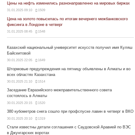
Цены на нефть изменились разнонаправленно на мировых биржах
31.01.2025 09:10
1509
Цена на золото повысилась по итогам вечернего межбанковского
фиксинга в Лондоне в четверг
31.01.2025 08:45
1548
Казахский национальный университет искусств получил имя Куляш
Байсеитовой
30.01.2025 22:05
1649
Штормовые предупреждения на пятницу объявлены в Алматы и во
всех областях Казахстана
30.01.2025 21:10
1514
Заседание Евразийского межправительственного совета
состоялось в Алматы
30.01.2025 20:15
1520
380 кубометров снега сошло при профспуске лавин в четверг в ВКО
30.01.2025 20:10
1319
Стали известны детали соглашения с Саудовской Аравией по ВЭС
в Джунгарских воротах