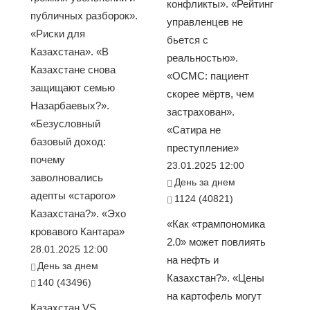
конфликты». «Рейтинг
публичных разборок».
управленцев не
«Риски для
бьется с
Казахстана». «В
реальностью».
Казахстане снова
«ОСМС: пациент
защищают семью
скорее мёртв, чем
Назарбаевых?».
застрахован».
«Безусловный
«Сатира не
базовый доход:
преступление»
почему
23.01.2025 12:00
заволновались
День за днем
адепты «старого»
1124 (40821)
Казахстана?». «Эхо
«Как «трампономика
кровавого Кантара»
2.0» может повлиять
28.01.2025 12:00
на нефть и
День за днем
Казахстан?». «Цены
140 (43496)
на картофель могут
Казахстан VS