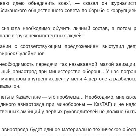
иваю идею объединить всех”, — сказал он журналист
бликанского общественного совета по борьбе с коррупцие
 сначала необходимо обучить личный состав, а потом 
пало в “руки некомпетентных людей”.
Война Мир
дании с соответствующим предложением выступил деп
аирбек Сулейменов.
 необходимость передачи так называемой малой авиации
ьный авиаотряд при министерстве обороны. У нас погра
 министром внутренних дел, у меня 4 вертолета разбилось
казал он.
леты в Казахстане — это проблема… Необходимо, мне каже
единого авиаотряда при минобороны — КазТАГ) и не надо
Война Миров.
ственных амбиций у первых руководителей не должно быть
Сороса
08.11.2024 09:
у авиаотряда будет единое материально-техническое обес