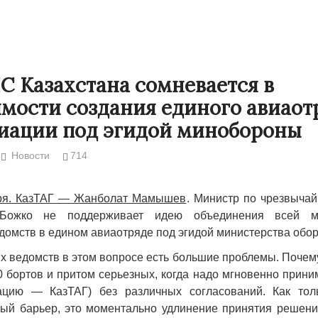
С Казахстана сомневается в
мости создания единого авиаот
иации под эгидой минобороны
Новости
714
аря. КазТАГ — Жанболат Мамышев
. Министр по чрезвыча
Божко не поддерживает идею объединения всей м
Народ выбрал свет
Странная заб
едомств в едином авиаотряде под эгидой министерства обо
Дарига не ждё
17.10.2024 17:00
29972
их ведомств в этом вопросе есть большие проблемы. Почем
Авиакомпании
0 бортов и притом серьезных, когда надо мгновенно прин
мошенниками
ацию — КазТАГ) без различных согласований. Как тол
30.10.2024 14:
й барьер, это моментально удлинение принятия решений