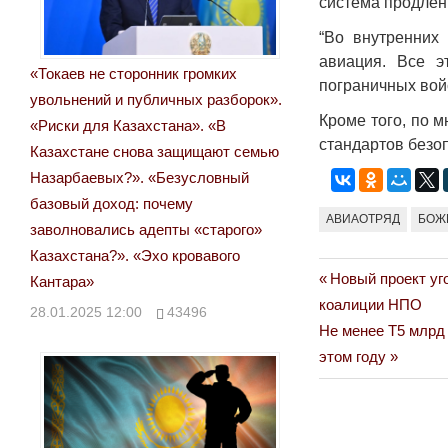
система продлени
“Во внутренних
авиация. Все э
«Токаев не сторонник громких
пограничных войс
увольнений и публичных разборок».
Кроме того, по 
«Риски для Казахстана». «В
стандартов безоп
Казахстане снова защищают семью
Назарбаевых?». «Безусловный
базовый доход: почему
АВИАОТРЯД
БОЖ
заволновались адепты «старого»
Казахстана?». «Эхо кровавого
Previous
Новый проект уг
Навигация
Кантара»
Post:
коалиции НПО
28.01.2025 12:00
43496
по
Next
Не менее Т5 млрд
Post:
этом году
записям