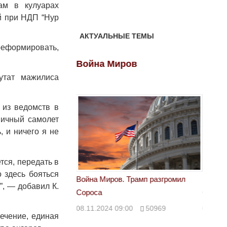
ам в кулуарах
й при НДП “Нур
АКТУАЛЬНЫЕ ТЕМЫ
реформировать,
ов
Война Миров
Войн
утат мажилиса
 из ведомств в
ничный самолет
, и ничего я не
тся, передать в
 здесь бояться
 Трамп разгромил
Война Миров. Трамп разгромил
Война 
”, — добавил К.
Сороса
Сорос
00
50969
08.11.2024 09:00
50969
08.11.
печение, единая