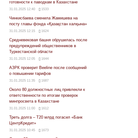
готовности к паводкам в Казахстане
31.01.2025 12:40
1533
Чинкисбаева сменила Жамишева на
посту главы фонда «Қазақстан халқына»
31.01.2025 12:15
1624
Средневековая башня обрушилась после
предупреждений общественников в
Туркестанской области
31.01.2025 12:05
1644
АЗРК проверит Beeline после сообщений
о повышении тарифов
31.01.2025 11:35
1687
Около 80 должностных лиц привлекли к
ответственности по итогам проверок
минпросвета в Казахстане
31.01.2025 11:00
1612
Треть долга – Т20 млрд погасил «Банк
ЦентрКредит»
31.01.2025 10:45
1673