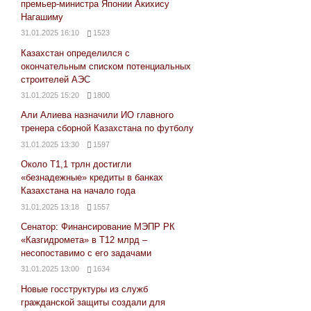
премьер-министра Японии Акихису
Нагашиму
31.01.2025 16:10
1523
Казахстан определился с
окончательным списком потенциальных
строителей АЭС
31.01.2025 15:20
1800
Али Алиева назначили ИО главного
тренера сборной Казахстана по футболу
31.01.2025 13:30
1597
Около Т1,1 трлн достигли
«безнадежные» кредиты в банках
Казахстана на начало года
31.01.2025 13:18
1557
Сенатор: Финансирование МЭПР РК
«Казгидромета» в Т12 млрд –
несопоставимо с его задачами
31.01.2025 13:00
1634
Новые госструктуры из служб
гражданской защиты создали для