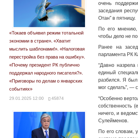
очень поддерж
заседания респу
Отан” в пятницу.
По его мнению,
«Токаев объявил режим тотальной
чтобы дело не по
экономии в стране». «Хватит
Ранее на засе
мыслить шаблонами!». «Налоговая
парламента РК К
перестройка без права на ошибку».
«Почему президент РК публично
“Давно назрела
единый специал
поддержал народного писателя?».
разбился. Я был
«Приговоры по делам о январских
мог сделать”, — с
событиях»
“Особенно верто
29.01.2025 12:00
45874
собственность (
ничего, и ведом
Сулейменов.
По его словам, 