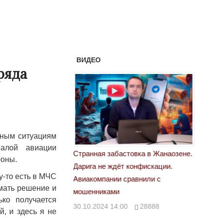
ВИДЕО
ряда
йным ситуациям
алой авиации
астовка в Жанаозене.
«Новый Казахстан не говорит всей
Лондон
роны.
т конфискации.
правды»
28.10.
у-то есть в МЧС
 сравнили с
29.10.2024 09:00
39623
имать решение и
ько получается
00
28888
, и здесь я не