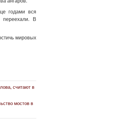
ва ангаров.
ице годами вся
 переехали. В
достичь мировых
лова, считают в
ьство мостов в