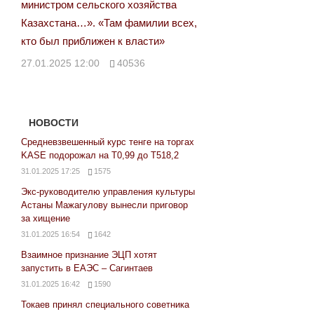
министром сельского хозяйства
Казахстана…». «Там фамилии всех,
кто был приближен к власти»
27.01.2025 12:00
40536
НОВОСТИ
Средневзвешенный курс тенге на торгах
KASE подорожал на Т0,99 до Т518,2
31.01.2025 17:25
1575
Экс-руководителю управления культуры
Астаны Мажагулову вынесли приговор
за хищение
31.01.2025 16:54
1642
Взаимное признание ЭЦП хотят
запустить в ЕАЭС – Сагинтаев
31.01.2025 16:42
1590
Токаев принял специального советника