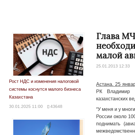
Глава МЧ
необходи
малой ав
25.01.2013 12:33
Рост НДС и изменения налоговой
Астана. 25 янв
системы коснутся малого бизнеса
РК Владимир 
Казахстана
казахстанских в
30.01.2025 11:00
43648
“У меня и у мног
России около 10
поднимать (ави
межведомственны