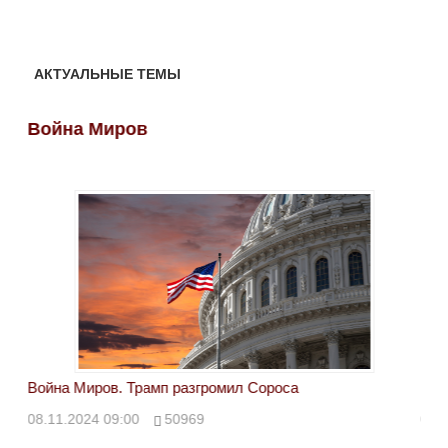
АКТУАЛЬНЫЕ ТЕМЫ
Война Миров
Во
Война Миров. Трамп разгромил Сороса
Вой
08.11.2024 09:00
50969
08.