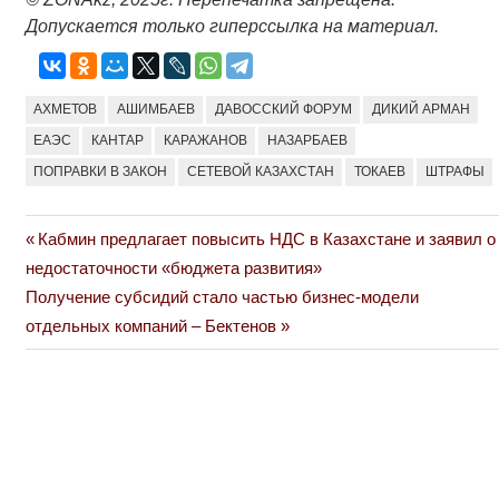
Допускается только гиперссылка на материал.
АХМЕТОВ
АШИМБАЕВ
ДАВОССКИЙ ФОРУМ
ДИКИЙ АРМАН
ЕАЭС
КАНТАР
КАРАЖАНОВ
НАЗАРБАЕВ
ПОПРАВКИ В ЗАКОН
СЕТЕВОЙ КАЗАХСТАН
ТОКАЕВ
ШТРАФЫ
Previous
Кабмин предлагает повысить НДС в Казахстане и заявил о
Навигация
Post:
недостаточности «бюджета развития»
по
Next
Получение субсидий стало частью бизнес-модели
Post:
отдельных компаний – Бектенов
записям