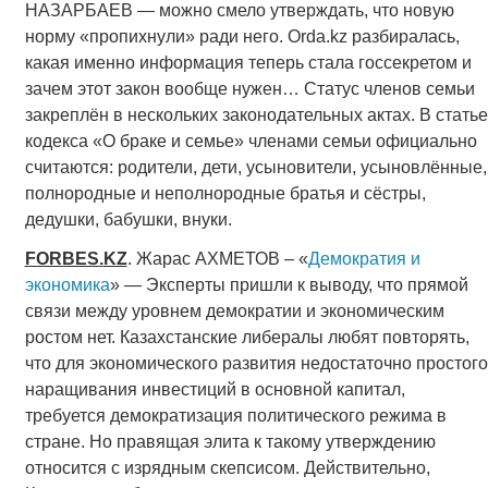
НАЗАРБАЕВ — можно смело утверждать, что новую
норму «пропихнули» ради него. Orda.kz разбиралась,
какая именно информация теперь стала госсекретом и
зачем этот закон вообще нужен… Статус членов семьи
закреплён в нескольких законодательных актах. В статье
кодекса «О браке и семье» членами семьи официально
считаются: родители, дети, усыновители, усыновлённые,
полнородные и неполнородные братья и сёстры,
дедушки, бабушки, внуки.
FORBES
.
KZ
. Жарас АХМЕТОВ – «
Демократия и
экономика
» — Эксперты пришли к выводу, что прямой
связи между уровнем демократии и экономическим
ростом нет. Казахстанские либералы любят повторять,
что для экономического развития недостаточно простого
наращивания инвестиций в основной капитал,
требуется демократизация политического режима в
стране. Но правящая элита к такому утверждению
относится с изрядным скепсисом. Действительно,