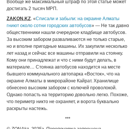
Вообще же максимальный штраф по этой статье может
достигать 2 тысяч МРП.
ZAKON
.
KZ
. «
Списали и забыли: на окраине Алматы
гниют около сотни городских автобусов
» — Не так давно
общественники нашли очередное кладбище автобусов.
За высоким забором разваливаются не только старые,
но и вполне пригодные машины. Их закупили несколько
лет назад и сейчас все машины отправили на стоянку.
Кому они принадлежат и что с ними будут делать, в
материале… Стоянка автобусов находится на месте
бывшего коммунального автопарка «Восток», что на
окраине Алматы в микрорайоне Кайрат. Хранилище
обнесено высоким забором с колючей проволокой.
Однако попасть на территорию довольно легко. Похоже,
что периметр никто не охраняет, и ворота буквально
раскрыты настежь.
***
© ZONAkz, 2025
г
.
Перепечатка запрещена.