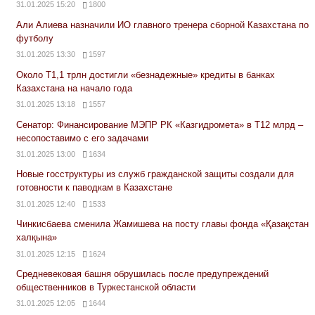
31.01.2025 15:20
1800
Али Алиева назначили ИО главного тренера сборной Казахстана по
футболу
31.01.2025 13:30
1597
Около Т1,1 трлн достигли «безнадежные» кредиты в банках
Казахстана на начало года
31.01.2025 13:18
1557
Сенатор: Финансирование МЭПР РК «Казгидромета» в Т12 млрд –
несопоставимо с его задачами
31.01.2025 13:00
1634
Новые госструктуры из служб гражданской защиты создали для
готовности к паводкам в Казахстане
31.01.2025 12:40
1533
Чинкисбаева сменила Жамишева на посту главы фонда «Қазақстан
халқына»
31.01.2025 12:15
1624
Средневековая башня обрушилась после предупреждений
общественников в Туркестанской области
31.01.2025 12:05
1644