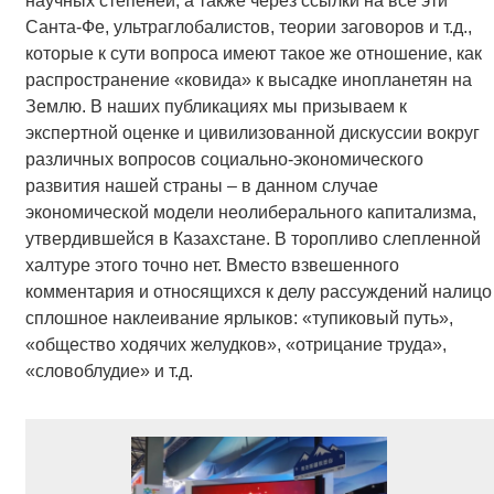
научных степеней, а также через ссылки на все эти
Санта-Фе, ультраглобалистов, теории заговоров и т.д.,
которые к сути вопроса имеют такое же отношение, как
распространение «ковида» к высадке инопланетян на
Землю. В наших публикациях мы призываем к
экспертной оценке и цивилизованной дискуссии вокруг
различных вопросов социально-экономического
развития нашей страны – в данном случае
экономической модели неолиберального капитализма,
утвердившейся в Казахстане. В торопливо слепленной
халтуре этого точно нет. Вместо взвешенного
комментария и относящихся к делу рассуждений налицо
сплошное наклеивание ярлыков: «тупиковый путь»,
«общество ходячих желудков», «отрицание труда»,
«словоблудие» и т.д.