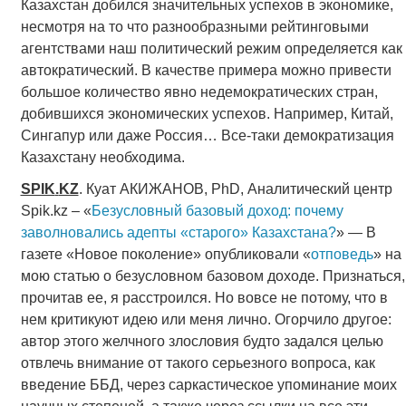
Казахстан добился значительных успехов в экономике,
несмотря на то что разнообразными рейтинговыми
агентствами наш политический режим определяется как
автократический. В качестве примера можно привести
большое количество явно недемократических стран,
добившихся экономических успехов. Например, Китай,
Сингапур или даже Россия… Все-таки демократизация
Казахстану необходима.
SPIK
.
KZ
. Куат АКИЖАНОВ, PhD, Аналитический центр
Spik.kz – «
Безусловный базовый доход: почему
заволновались адепты «старого» Казахстана?
» — В
газете «Новое поколение» опубликовали «
отповедь
» на
мою статью о безусловном базовом доходе. Признаться,
прочитав ее, я расстроился. Но вовсе не потому, что в
нем критикуют идею или меня лично. Огорчило другое:
автор этого желчного злословия будто задался целью
отвлечь внимание от такого серьезного вопроса, как
введение ББД, через саркастическое упоминание моих