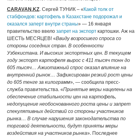
CARAVAN
.
KZ
. Сергей ТУНИК – «
Какой толк от
стабфондов: картофель в Казахстане подорожал и
оказался заперт внутри страны
» — 16 января
правительство ввело
запрет на экспорт
картошки. Аж на
ШЕСТЬ МЕСЯЦЕВ! «
Ввиду возросшего спроса со
стороны соседних стран. В особенности
Узбекистана. И высоких экспортных цен. В текущем
году экспорт картофеля вырос с 411 тысяч тонн до
605 тысяч… Ажиотажный спрос оказал влияние на
внутренний рынок… Зафиксирован резкий рост цены
до 605 тенге за килограмм
», — сообщила пресс-
служба правительства. «
Принятые меры нацелены на
обеспечение стабильности цен на картофель,
недопущение необоснованного роста цены и запрет
спекулятивных действий со стороны участников
рынка… В случае нарушения законодательства по
торговой деятельности, будут приняты меры
воздействия на участников рынка
». Последнее