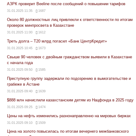
АЗРК проверит Beeline после сообщений о повышении тарифов
31.01.2025 11:35
1687
Около 80 должностных лиц привлекли к ответственности по итогам
проверок минпросвета в Казахстане
31.01.2025 11:00
1612
Треть долга – Т20 млрд погасил «Банк ЦентрКредит»
31.01.2025 10:45
1673
Свыше 90 человек с двойным гражданством выявили в Казахстане
с начала года
31.01.2025 09:50
1585
Преступную группу задержали по подозрению в вымогательстве и
грабеже в Астане
31.01.2025 09:40
1639
$888 млн начислили казахстанским детям из Нацфонда в 2025 году
31.01.2025 09:25
1474
Цены на нефть изменились разнонаправленно на мировых биржах
31.01.2025 09:10
1509
Цена на золото повысилась по итогам вечернего межбанковского