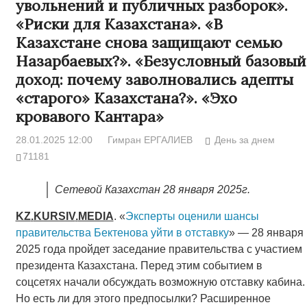
увольнений и публичных разборок».
«Риски для Казахстана». «В
Казахстане снова защищают семью
Назарбаевых?». «Безусловный базовый
доход: почему заволновались адепты
«старого» Казахстана?». «Эхо
кровавого Кантара»
28.01.2025 12:00
Гимран ЕРГАЛИЕВ
День за днем
71181
Сетевой Казахстан 28 января 2025г.
KZ
.
KURSIV
.
MEDIA
. «
Эксперты оценили шансы
правительства Бектенова уйти в отставку
» — 28 января
2025 года пройдет заседание правительства с участием
президента Казахстана. Перед этим событием в
соцсетях начали обсуждать возможную отставку кабина.
Но есть ли для этого предпосылки? Расширенное