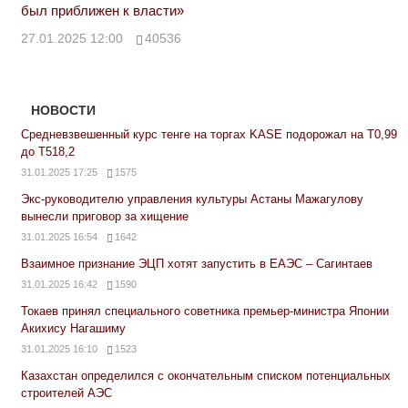
был приближен к власти»
27.01.2025 12:00
40536
НОВОСТИ
Средневзвешенный курс тенге на торгах KASE подорожал на Т0,99
до Т518,2
31.01.2025 17:25
1575
Экс-руководителю управления культуры Астаны Мажагулову
вынесли приговор за хищение
31.01.2025 16:54
1642
Взаимное признание ЭЦП хотят запустить в ЕАЭС – Сагинтаев
31.01.2025 16:42
1590
Токаев принял специального советника премьер-министра Японии
Акихису Нагашиму
31.01.2025 16:10
1523
Казахстан определился с окончательным списком потенциальных
строителей АЭС