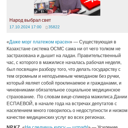
Народ выбрал свет
17.10.2024 17:00
35822
«
Даже морг платежом красен
» — Существующая в
Казахстане система ОСМС сама ни от чего толком не
застрахована и дышит на ладан. Правительственный
час, с которого в мажилисе началась рабочая неделя,
был посвящен разбору того, что делать государству с
тем огромным и неподъемным чемоданом без ручки,
который являет собой проклинаемое и гражданами, и
чиновниками обязательное социальное медицинское
страхование. По словам вице-спикера мажилиса Дании
ЕСПАЕВОЙ, в начале года на встречах депутатов с
населением много говорилось о недоступности и низком
качестве медицинских услуг во всех регионах.
NP
.
KZ
. «
Не следуешь курсу — штраф!
» — Усиление