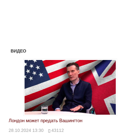
ВИДЕО
Лондон может предать Вашингтон
Эле
28.10.2024 13:30
43112
24.