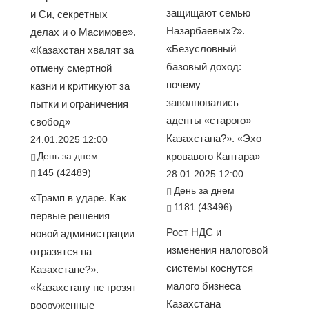
защищают семью
и Си, секретных
Назарбаевых?».
делах и о Масимове».
«Безусловный
«Казахстан хвалят за
базовый доход:
отмену смертной
почему
казни и критикуют за
заволновались
пытки и ограничения
адепты «старого»
свобод»
Казахстана?». «Эхо
24.01.2025 12:00
День за днем
кровавого Кантара»
145 (42489)
28.01.2025 12:00
День за днем
«Трамп в ударе. Как
1181 (43496)
первые решения
Рост НДС и
новой администрации
изменения налоговой
отразятся на
системы коснутся
Казахстане?».
малого бизнеса
«Казахстану не грозят
Казахстана
вооруженные