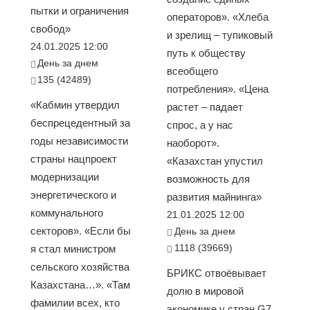
пытки и ограничения
операторов». «Хлеба
свобод»
и зрелищ – тупиковый
24.01.2025 12:00
путь к обществу
День за днем
всеобщего
135 (42489)
потребления». «Цена
«Кабмин утвердил
растет – падает
беспрецедентный за
спрос, а у нас
годы независимости
наоборот».
страны нацпроект
«Казахстан упустил
модернизации
возможность для
энергетического и
развития майнинга»
коммунального
21.01.2025 12:00
секторов». «Если бы
День за днем
1118 (39669)
я стал министром
сельского хозяйства
БРИКС отвоёвывает
Казахстана…». «Там
долю в мировой
фамилии всех, кто
экономике у стран G7