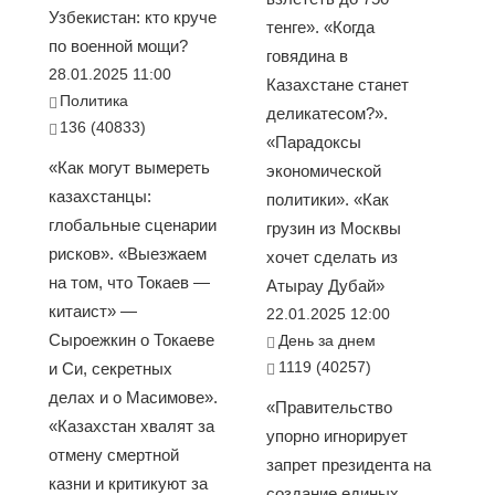
Узбекистан: кто круче
тенге». «Когда
по военной мощи?
говядина в
28.01.2025 11:00
Казахстане станет
Политика
деликатесом?».
136 (40833)
«Парадоксы
«Как могут вымереть
экономической
казахстанцы:
политики». «Как
глобальные сценарии
грузин из Москвы
рисков». «Выезжаем
хочет сделать из
на том, что Токаев —
Атырау Дубай»
китаист» —
22.01.2025 12:00
Сыроежкин о Токаеве
День за днем
1119 (40257)
и Си, секретных
делах и о Масимове».
«Правительство
«Казахстан хвалят за
упорно игнорирует
отмену смертной
запрет президента на
казни и критикуют за
создание единых