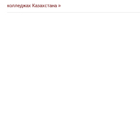
Post:
колледжах Казахстана
записям