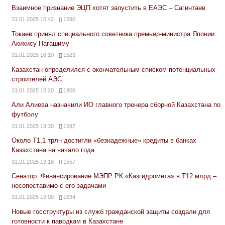
Взаимное признание ЭЦП хотят запустить в ЕАЭС – Сагинтаев
31.01.2025 16:42
1590
Токаев принял специального советника премьер-министра Японии
Акихису Нагашиму
31.01.2025 16:10
1523
Казахстан определился с окончательным списком потенциальных
строителей АЭС
31.01.2025 15:20
1800
Али Алиева назначили ИО главного тренера сборной Казахстана по
футболу
31.01.2025 13:30
1597
Около Т1,1 трлн достигли «безнадежные» кредиты в банках
Казахстана на начало года
31.01.2025 13:18
1557
Сенатор: Финансирование МЭПР РК «Казгидромета» в Т12 млрд –
несопоставимо с его задачами
31.01.2025 13:00
1634
Новые госструктуры из служб гражданской защиты создали для
готовности к паводкам в Казахстане