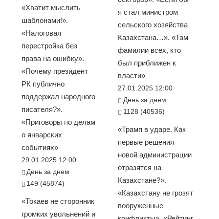
«Хватит мыслить
я стал министром
шаблонами!».
сельского хозяйства
«Налоговая
Казахстана…». «Там
перестройка без
фамилии всех, кто
права на ошибку».
был приближен к
«Почему президент
власти»
РК публично
27.01.2025 12:00
поддержал народного
День за днем
писателя?».
1128 (40536)
«Приговоры по делам
«Трамп в ударе. Как
о январских
первые решения
событиях»
новой администрации
29.01.2025 12:00
отразятся на
День за днем
Казахстане?».
149 (45874)
«Казахстану не грозят
«Токаев не сторонник
вооруженные
громких увольнений и
конфликты». «Рейтинг