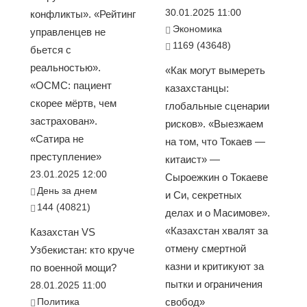
30.01.2025 11:00
конфликты». «Рейтинг
Экономика
управленцев не
1169 (43648)
бьется с
реальностью».
«Как могут вымереть
«ОСМС: пациент
казахстанцы:
скорее мёртв, чем
глобальные сценарии
застрахован».
рисков». «Выезжаем
«Сатира не
на том, что Токаев —
преступление»
китаист» —
23.01.2025 12:00
Сыроежкин о Токаеве
День за днем
и Си, секретных
144 (40821)
делах и о Масимове».
«Казахстан хвалят за
Казахстан VS
отмену смертной
Узбекистан: кто круче
казни и критикуют за
по военной мощи?
пытки и ограничения
28.01.2025 11:00
Политика
свобод»