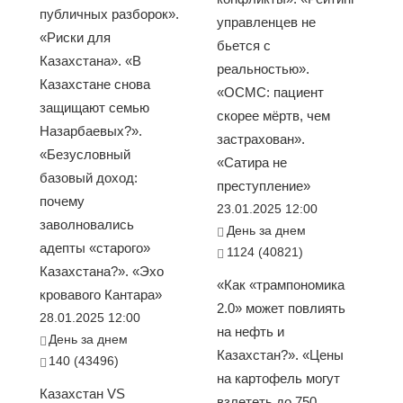
публичных разборок».
управленцев не
«Риски для
бьется с
Казахстана». «В
реальностью».
Казахстане снова
«ОСМС: пациент
защищают семью
скорее мёртв, чем
Назарбаевых?».
застрахован».
«Безусловный
«Сатира не
базовый доход:
преступление»
почему
23.01.2025 12:00
заволновались
День за днем
адепты «старого»
1124 (40821)
Казахстана?». «Эхо
«Как «трампономика
кровавого Кантара»
2.0» может повлиять
28.01.2025 12:00
на нефть и
День за днем
Казахстан?». «Цены
140 (43496)
на картофель могут
Казахстан VS
взлететь до 750