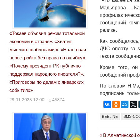
“Что касается з
Мадьярова – Ка
профилактическ
сообщений компа
релизе.
«Токаев объявил режим тотальной
Как сообщалось,
экономии в стране». «Хватит
ДЧС оплату за s
мыслить шаблонами!». «Налоговая
текста сообщения
перестройка без права на ошибку».
«Почему президент РК публично
Кроме того, он
поддержал народного писателя?».
сообщений профи
«Приговоры по делам о январских
По словам Н.Ма
событиях»
подписаны только
29.01.2025 12:00
45874
BEELINE
SMS-СО
Previous
В Алматинской о
Навигация