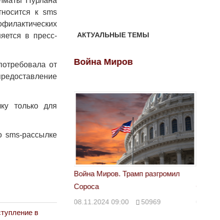
Алматы Нурлана
тносится к sms
офилактических
АКТУАЛЬНЫЕ ТЕМЫ
яется в пресс-
ов
Война Миров
Войн
потребовала от
предоставление
лку только для
о sms-рассылке
 Трамп разгромил
Война Миров. Трамп разгромил
Война 
Сороса
Сорос
00
50969
08.11.2024 09:00
50969
08.11.
ступление в