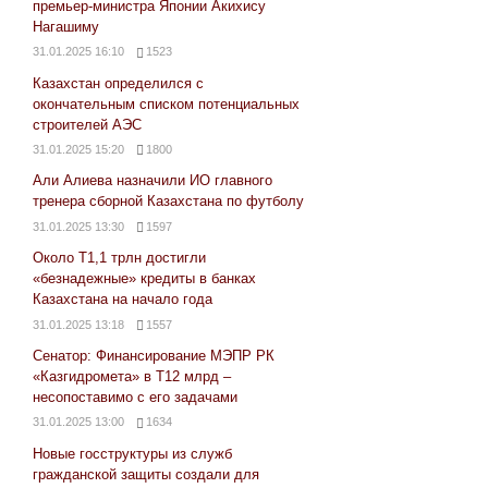
премьер-министра Японии Акихису
Нагашиму
31.01.2025 16:10
1523
Казахстан определился с
окончательным списком потенциальных
строителей АЭС
31.01.2025 15:20
1800
Али Алиева назначили ИО главного
тренера сборной Казахстана по футболу
31.01.2025 13:30
1597
Около Т1,1 трлн достигли
«безнадежные» кредиты в банках
Казахстана на начало года
31.01.2025 13:18
1557
Сенатор: Финансирование МЭПР РК
«Казгидромета» в Т12 млрд –
несопоставимо с его задачами
31.01.2025 13:00
1634
Новые госструктуры из служб
гражданской защиты создали для