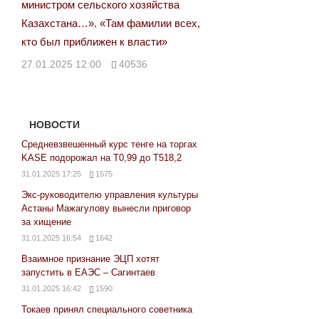
министром сельского хозяйства
Казахстана…». «Там фамилии всех,
кто был приближен к власти»
27.01.2025 12:00
40536
НОВОСТИ
Средневзвешенный курс тенге на торгах
KASE подорожал на Т0,99 до Т518,2
31.01.2025 17:25
1575
Экс-руководителю управления культуры
Астаны Мажагулову вынесли приговор
за хищение
31.01.2025 16:54
1642
Взаимное признание ЭЦП хотят
запустить в ЕАЭС – Сагинтаев
31.01.2025 16:42
1590
Токаев принял специального советника