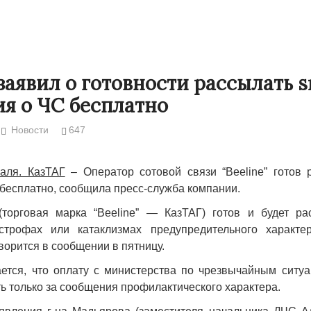
 заявил о готовности рассылать 
я о ЧС бесплатно
Новости
647
аля. КазТАГ
– Оператор сотовой связи “Beeline” готов 
бесплатно, сообщила пресс-служба компании.
 (торговая марка “Beeline” — КазТАГ) готов и будет р
Народ выбрал свет
Странная заб
строфах или катаклизмах предупредительного характе
Дарига не ждё
17.10.2024 17:00
29972
ворится в сообщении в пятницу.
Авиакомпании
ется, что оплату с министерства по чрезвычайным ситу
мошенниками
ь только за сообщения профилактического характера.
30.10.2024 14: