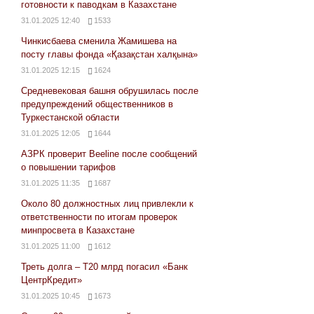
готовности к паводкам в Казахстане
31.01.2025 12:40
1533
Чинкисбаева сменила Жамишева на
посту главы фонда «Қазақстан халқына»
31.01.2025 12:15
1624
Средневековая башня обрушилась после
предупреждений общественников в
Туркестанской области
31.01.2025 12:05
1644
АЗРК проверит Beeline после сообщений
о повышении тарифов
31.01.2025 11:35
1687
Около 80 должностных лиц привлекли к
ответственности по итогам проверок
минпросвета в Казахстане
31.01.2025 11:00
1612
Треть долга – Т20 млрд погасил «Банк
ЦентрКредит»
31.01.2025 10:45
1673