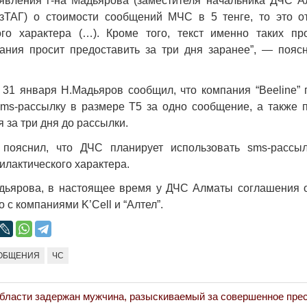
аявления г-на Мадьярова (заместителя начальника ДЧС 
зТАГ) о стоимости сообщений МЧС в 5 тенге, то это о
ого характера (…). Кроме того, текст именно таких пр
ния просит предоставить за три дня заранее”, — поясн
Война Мир
 31 января Н.Мадьяров сообщил, что компания “Beeline” 
ms-рассылку в размере Т5 за одно сообщение, а также 
 за три дня до рассылки.
 пояснил, что ДЧС планирует использовать sms-рассы
лактического характера.
дьярова, в настоящее время у ДЧС Алматы соглашения 
 с компаниями K’Cell и “Алтел”.
Война Миров.
ОБЩЕНИЯ
ЧС
Сороса
08.11.2024 09:
бласти задержан мужчина, разыскиваемый за совершенное пре