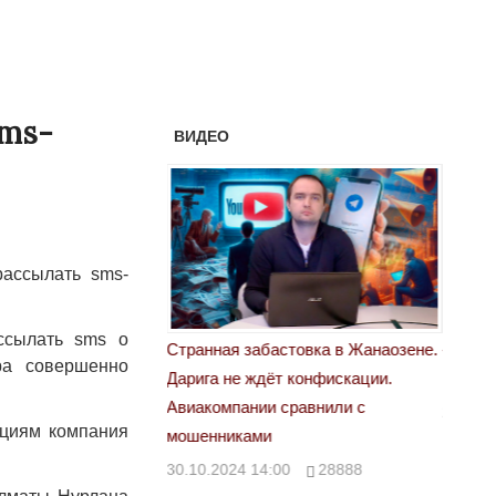
sms-
ВИДЕО
рассылать sms-
ассылать sms о
астовка в Жанаозене.
«Новый Казахстан не говорит всей
Лондон
ра совершенно
т конфискации.
правды»
28.10.
 сравнили с
29.10.2024 09:00
39623
ациям компания
00
28888