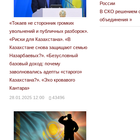
Post:
России
по
Next
В СКО решением с
Post:
объединения
записям
«Токаев не сторонник громких
увольнений и публичных разборок».
«Риски для Казахстана». «В
Казахстане снова защищают семью
Назарбаевых?». «Безусловный
базовый доход: почему
заволновались адепты «старого»
Казахстана?». «Эхо кровавого
Кантара»
28.01.2025 12:00
43496