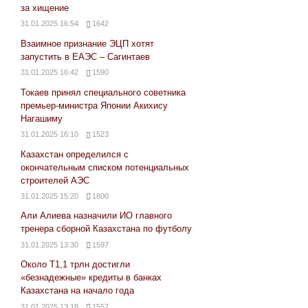
за хищение
31.01.2025 16:54
1642
Взаимное признание ЭЦП хотят
запустить в ЕАЭС – Сагинтаев
31.01.2025 16:42
1590
Токаев принял специального советника
премьер-министра Японии Акихису
Нагашиму
31.01.2025 16:10
1523
Казахстан определился с
окончательным списком потенциальных
строителей АЭС
31.01.2025 15:20
1800
Али Алиева назначили ИО главного
тренера сборной Казахстана по футболу
31.01.2025 13:30
1597
Около Т1,1 трлн достигли
«безнадежные» кредиты в банках
Казахстана на начало года
31.01.2025 13:18
1557