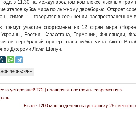
 года в 11.30 на международном комплексе лыжных трамп
Народ выбрал свет
Странная заб
тие этапов кубка мира по лыжному двоеборью. Откроет со
Дарига не ждё
17.10.2024 17:00
29972
ан Есимов”, — говорится в сообщении, распространенном в
Авиакомпании
х примут участие спортсмены из 12 стран мира (Норве
мошенниками
 Украины, России, Казахстана, Германии, Финляндии, Фр
30.10.2024 14:
 числе серебряный призер этапа кубка мира Акито Вата
онов Джереми Лами Шапуи.
НОЕ ДВОЕБОРЬЕ
Война Мир
есто устаревшей ТЭЦ планируют построить современную
раль
Next
Более Т200 млн выделено на установку 26 светофо
Post: