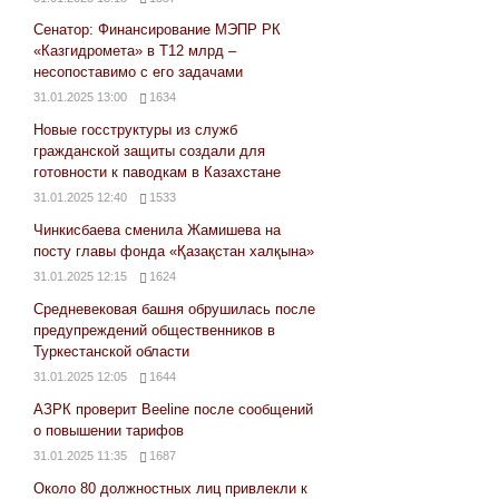
Сенатор: Финансирование МЭПР РК
«Казгидромета» в Т12 млрд –
несопоставимо с его задачами
31.01.2025 13:00
1634
Новые госструктуры из служб
гражданской защиты создали для
готовности к паводкам в Казахстане
31.01.2025 12:40
1533
Чинкисбаева сменила Жамишева на
посту главы фонда «Қазақстан халқына»
31.01.2025 12:15
1624
Средневековая башня обрушилась после
предупреждений общественников в
Туркестанской области
31.01.2025 12:05
1644
АЗРК проверит Beeline после сообщений
о повышении тарифов
31.01.2025 11:35
1687
Около 80 должностных лиц привлекли к