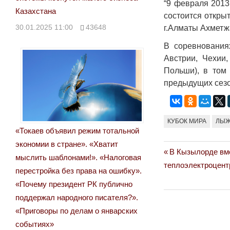
“9 февраля 2013
Казахстана
состоится откры
30.01.2025 11:00
43648
г.Алматы Ахметж
В соревнования
Австрии, Чехии,
Польши), в том
предыдущих сез
КУБОК МИРА
ЛЫЖ
«Токаев объявил режим тотальной
экономии в стране». «Хватит
Previous
В Кызылорде вм
Навигация
мыслить шаблонами!». «Налоговая
Post:
теплоэлектроцент
перестройка без права на ошибку».
по
«Почему президент РК публично
записям
поддержал народного писателя?».
«Приговоры по делам о январских
событиях»