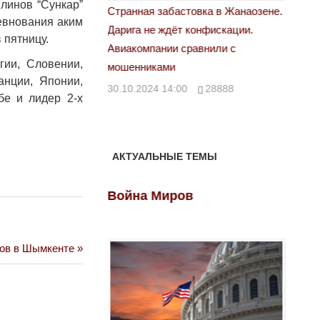
линов “Сункар”
астовка в Жанаозене.
«Новый Казахстан не говорит всей
Лондон
ревнования аким
т конфискации.
правды»
28.10.
 пятницу.
 сравнили с
29.10.2024 09:00
39623
гии, Словении,
анции, Японии,
00
28888
бе и лидер 2-х
АКТУАЛЬНЫЕ ТЕМЫ
ов
Война Миров
Войн
ров в Шымкенте