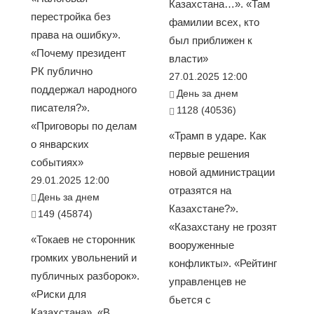
Казахстана…». «Там
перестройка без
фамилии всех, кто
права на ошибку».
был приближен к
«Почему президент
власти»
РК публично
27.01.2025 12:00
поддержал народного
День за днем
писателя?».
1128 (40536)
«Приговоры по делам
«Трамп в ударе. Как
о январских
первые решения
событиях»
новой администрации
29.01.2025 12:00
отразятся на
День за днем
Казахстане?».
149 (45874)
«Казахстану не грозят
«Токаев не сторонник
вооруженные
громких увольнений и
конфликты». «Рейтинг
публичных разборок».
управленцев не
«Риски для
бьется с
Казахстана». «В