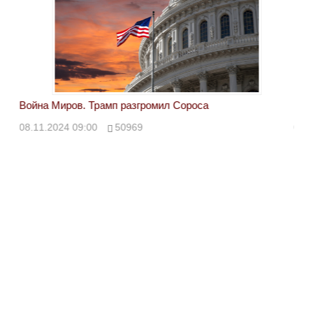
Война Миров. Трамп разгромил Сороса
Вой
08.11.2024 09:00
50969
08.