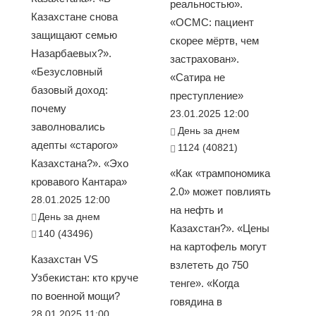
реальностью».
Казахстане снова
«ОСМС: пациент
защищают семью
скорее мёртв, чем
Назарбаевых?».
застрахован».
«Безусловный
«Сатира не
базовый доход:
преступление»
почему
23.01.2025 12:00
заволновались
День за днем
адепты «старого»
1124 (40821)
Казахстана?». «Эхо
«Как «трампономика
кровавого Кантара»
2.0» может повлиять
28.01.2025 12:00
на нефть и
День за днем
Казахстан?». «Цены
140 (43496)
на картофель могут
Казахстан VS
взлететь до 750
Узбекистан: кто круче
тенге». «Когда
по военной мощи?
говядина в
28.01.2025 11:00