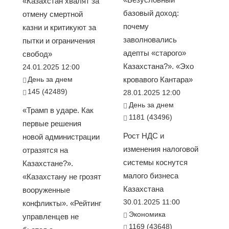
«Казахстан хвалят за
базовый доход:
отмену смертной
почему
казни и критикуют за
заволновались
пытки и ограничения
адепты «старого»
свобод»
Казахстана?». «Эхо
24.01.2025 12:00
День за днем
кровавого Кантара»
145 (42489)
28.01.2025 12:00
День за днем
«Трамп в ударе. Как
1181 (43496)
первые решения
Рост НДС и
новой администрации
изменения налоговой
отразятся на
системы коснутся
Казахстане?».
малого бизнеса
«Казахстану не грозят
Казахстана
вооруженные
30.01.2025 11:00
конфликты». «Рейтинг
Экономика
управленцев не
1169 (43648)