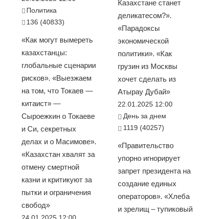
Казахстане станет
Политика
деликатесом?».
136 (40833)
«Парадоксы
«Как могут вымереть
экономической
казахстанцы:
политики». «Как
глобальные сценарии
грузин из Москвы
рисков». «Выезжаем
хочет сделать из
на том, что Токаев —
Атырау Дубай»
китаист» —
22.01.2025 12:00
Сыроежкин о Токаеве
День за днем
1119 (40257)
и Си, секретных
делах и о Масимове».
«Правительство
«Казахстан хвалят за
упорно игнорирует
отмену смертной
запрет президента на
казни и критикуют за
создание единых
пытки и ограничения
операторов». «Хлеба
свобод»
и зрелищ – тупиковый
24.01.2025 12:00