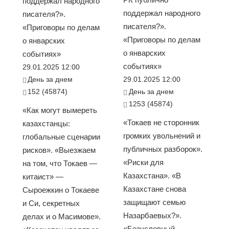
поддержал народного
поддержал народного
писателя?».
писателя?».
«Приговоры по делам
«Приговоры по делам
о январских
о январских
событиях»
событиях»
29.01.2025 12:00
День за днем
29.01.2025 12:00
152 (45874)
День за днем
1253 (45874)
«Как могут вымереть
«Токаев не сторонник
казахстанцы:
громких увольнений и
глобальные сценарии
публичных разборок».
рисков». «Выезжаем
«Риски для
на том, что Токаев —
Казахстана». «В
китаист» —
Казахстане снова
Сыроежкин о Токаеве
защищают семью
и Си, секретных
Назарбаевых?».
делах и о Масимове».
«Безусловный