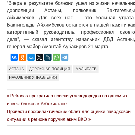
“Вчера в результате болезни ушел из жизни начальник
дорполиции Астаны, полковник Бактигельды
Айхимбеков. Для всех нас — это большая утрата.
Бактигельды Айхимбеков останется в нашей памяти как
авторитетный руководитель, профессионал своего
дела”, — сказал агентству начальник ДВД Астаны,
генерал-майор Амантай Аубакиров 21 марта.
АСТАНА
ДОРОЖНАЯ ПОЛИЦИЯ
МАЛЫБАЕВ
НАЧАЛЬНИК УПРАВЛЕНИЯ
Previous
Petronas прекратила поиски углеводородов на одном из
Навигация
Post:
инвестблоков в Узбекистане
по
Next
Провести профилактический облет для оценки паводковой
Post:
ситуации в регионе поручил аким ВКО
записям