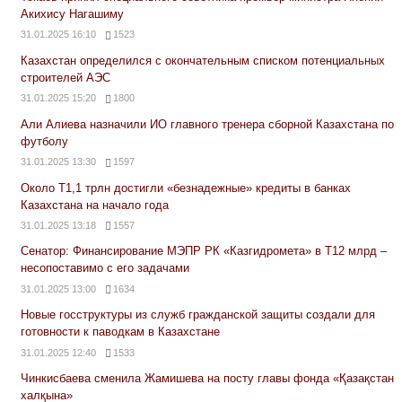
Акихису Нагашиму
31.01.2025 16:10
1523
Казахстан определился с окончательным списком потенциальных
строителей АЭС
31.01.2025 15:20
1800
Али Алиева назначили ИО главного тренера сборной Казахстана по
футболу
31.01.2025 13:30
1597
Около Т1,1 трлн достигли «безнадежные» кредиты в банках
Казахстана на начало года
31.01.2025 13:18
1557
Сенатор: Финансирование МЭПР РК «Казгидромета» в Т12 млрд –
несопоставимо с его задачами
31.01.2025 13:00
1634
Новые госструктуры из служб гражданской защиты создали для
готовности к паводкам в Казахстане
31.01.2025 12:40
1533
Чинкисбаева сменила Жамишева на посту главы фонда «Қазақстан
халқына»