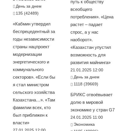
путь к обществу
День за днем
всеобщего
135 (42489)
потребления». «Цена
«Кабмин утвердил
растет – падает
беспрецедентный за
спрос, а у нас
годы независимости
наоборот».
страны нацпроект
«Казахстан упустил
модернизации
возможность для
энергетического и
развития майнинга»
коммунального
21.01.2025 12:00
секторов». «Если бы
День за днем
1118 (39669)
я стал министром
сельского хозяйства
БРИКС отвоёвывает
Казахстана…». «Там
долю в мировой
фамилии всех, кто
экономике у стран G7
был приближен к
24.01.2025 11:00
власти»
Экономика
27.01.2025 12:00