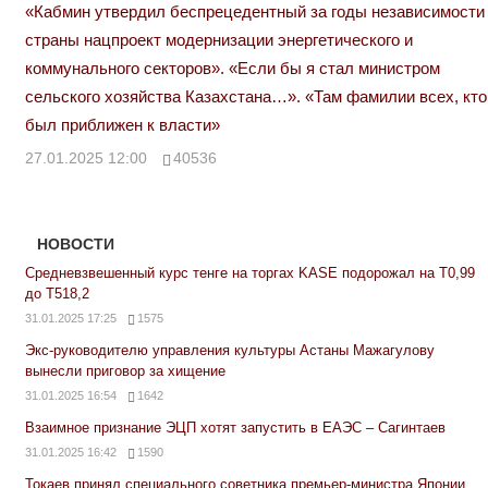
«Кабмин утвердил беспрецедентный за годы независимости
страны нацпроект модернизации энергетического и
коммунального секторов». «Если бы я стал министром
сельского хозяйства Казахстана…». «Там фамилии всех, кто
был приближен к власти»
27.01.2025 12:00
40536
НОВОСТИ
Средневзвешенный курс тенге на торгах KASE подорожал на Т0,99
до Т518,2
31.01.2025 17:25
1575
Экс-руководителю управления культуры Астаны Мажагулову
вынесли приговор за хищение
31.01.2025 16:54
1642
Взаимное признание ЭЦП хотят запустить в ЕАЭС – Сагинтаев
31.01.2025 16:42
1590
Токаев принял специального советника премьер-министра Японии