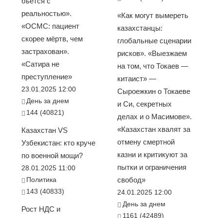
бьется с
реальностью».
«Как могут вымереть
«ОСМС: пациент
казахстанцы:
скорее мёртв, чем
глобальные сценарии
застрахован».
рисков». «Выезжаем
«Сатира не
на том, что Токаев —
преступление»
китаист» —
23.01.2025 12:00
Сыроежкин о Токаеве
День за днем
и Си, секретных
144 (40821)
делах и о Масимове».
«Казахстан хвалят за
Казахстан VS
отмену смертной
Узбекистан: кто круче
казни и критикуют за
по военной мощи?
пытки и ограничения
28.01.2025 11:00
Политика
свобод»
143 (40833)
24.01.2025 12:00
День за днем
Рост НДС и
1161 (42489)