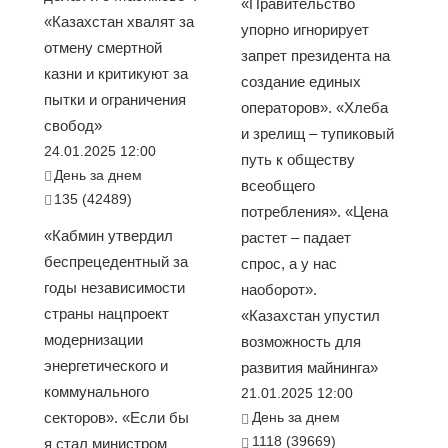
«Правительство
«Казахстан хвалят за
упорно игнорирует
отмену смертной
запрет президента на
казни и критикуют за
создание единых
пытки и ограничения
операторов». «Хлеба
свобод»
и зрелищ – тупиковый
24.01.2025 12:00
путь к обществу
День за днем
всеобщего
135 (42489)
потребления». «Цена
«Кабмин утвердил
растет – падает
беспрецедентный за
спрос, а у нас
годы независимости
наоборот».
страны нацпроект
«Казахстан упустил
модернизации
возможность для
энергетического и
развития майнинга»
коммунального
21.01.2025 12:00
секторов». «Если бы
День за днем
1118 (39669)
я стал министром