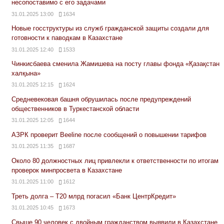
несопоставимо с его задачами
31.01.2025 13:00
1634
Новые госструктуры из служб гражданской защиты создали для
готовности к паводкам в Казахстане
31.01.2025 12:40
1533
Чинкисбаева сменила Жамишева на посту главы фонда «Қазақстан
халқына»
31.01.2025 12:15
1624
Средневековая башня обрушилась после предупреждений
общественников в Туркестанской области
31.01.2025 12:05
1644
АЗРК проверит Beeline после сообщений о повышении тарифов
31.01.2025 11:35
1687
Около 80 должностных лиц привлекли к ответственности по итогам
проверок минпросвета в Казахстане
31.01.2025 11:00
1612
Треть долга – Т20 млрд погасил «Банк ЦентрКредит»
31.01.2025 10:45
1673
Свыше 90 человек с двойным гражданством выявили в Казахстане