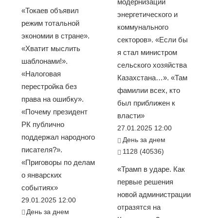
модернизации
«Токаев объявил
энергетического и
режим тотальной
коммунального
экономии в стране».
секторов». «Если бы
«Хватит мыслить
я стал министром
шаблонами!».
сельского хозяйства
«Налоговая
Казахстана…». «Там
перестройка без
фамилии всех, кто
права на ошибку».
был приближен к
«Почему президент
власти»
РК публично
27.01.2025 12:00
поддержал народного
День за днем
писателя?».
1128 (40536)
«Приговоры по делам
«Трамп в ударе. Как
о январских
первые решения
событиях»
новой администрации
29.01.2025 12:00
отразятся на
День за днем