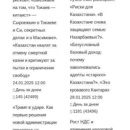
«Риски для
на том, что Токаев —
Казахстана». «В
китаист» —
Казахстане снова
Сыроежкин о Токаеве
защищают семью
и Си, секретных
Назарбаевых?».
делах и о Масимове».
«Безусловный
«Казахстан хвалят за
базовый доход:
отмену смертной
почему
казни и критикуют за
заволновались
пытки и ограничения
адепты «старого»
свобод»
Казахстана?». «Эхо
24.01.2025 12:00
День за днем
кровавого Кантара»
145 (42489)
28.01.2025 12:00
День за днем
«Трамп в ударе. Как
1181 (43496)
первые решения
Рост НДС и
новой администрации
изменения налоговой
отразятся на