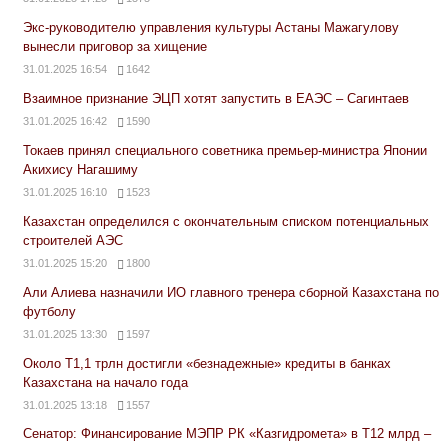
Экс-руководителю управления культуры Астаны Мажагулову
вынесли приговор за хищение
31.01.2025 16:54
1642
Взаимное признание ЭЦП хотят запустить в ЕАЭС – Сагинтаев
31.01.2025 16:42
1590
Токаев принял специального советника премьер-министра Японии
Акихису Нагашиму
31.01.2025 16:10
1523
Казахстан определился с окончательным списком потенциальных
строителей АЭС
31.01.2025 15:20
1800
Али Алиева назначили ИО главного тренера сборной Казахстана по
футболу
31.01.2025 13:30
1597
Около Т1,1 трлн достигли «безнадежные» кредиты в банках
Казахстана на начало года
31.01.2025 13:18
1557
Сенатор: Финансирование МЭПР РК «Казгидромета» в Т12 млрд –