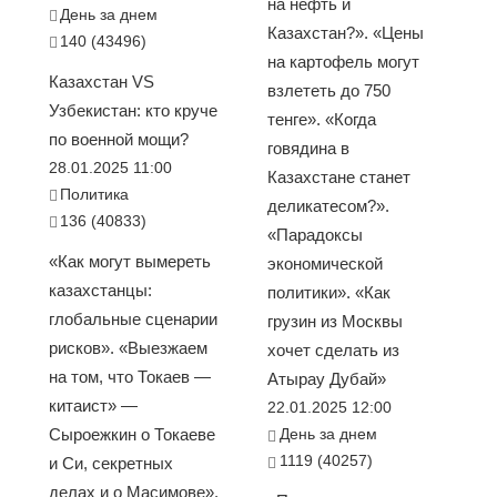
на нефть и
День за днем
Казахстан?». «Цены
140 (43496)
на картофель могут
Казахстан VS
взлететь до 750
Узбекистан: кто круче
тенге». «Когда
по военной мощи?
говядина в
28.01.2025 11:00
Казахстане станет
Политика
деликатесом?».
136 (40833)
«Парадоксы
«Как могут вымереть
экономической
казахстанцы:
политики». «Как
глобальные сценарии
грузин из Москвы
рисков». «Выезжаем
хочет сделать из
на том, что Токаев —
Атырау Дубай»
китаист» —
22.01.2025 12:00
Сыроежкин о Токаеве
День за днем
1119 (40257)
и Си, секретных
делах и о Масимове».