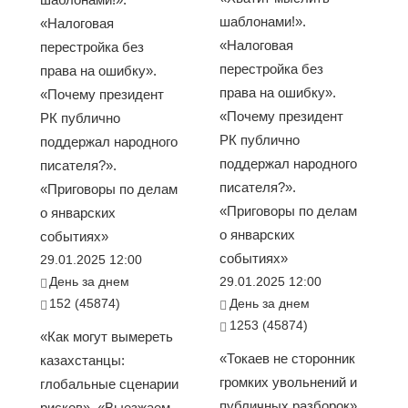
шаблонами!».
«Налоговая
«Налоговая
перестройка без
перестройка без
права на ошибку».
права на ошибку».
«Почему президент
«Почему президент
РК публично
РК публично
поддержал народного
поддержал народного
писателя?».
писателя?».
«Приговоры по делам
«Приговоры по делам
о январских
о январских
событиях»
событиях»
29.01.2025 12:00
День за днем
29.01.2025 12:00
152 (45874)
День за днем
1253 (45874)
«Как могут вымереть
«Токаев не сторонник
казахстанцы:
громких увольнений и
глобальные сценарии
публичных разборок».
рисков». «Выезжаем