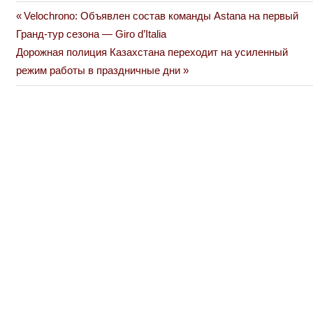
Previous
Velochrono: Объявлен состав команды Astana на первый
Навигация
Post:
Гранд-тур сезона — Giro d’Italia
по
Next
Дорожная полиция Казахстана переходит на усиленный
Post:
режим работы в праздничные дни
записям