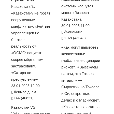
системы коснутся
Казахстане?».
малого бизнеса
«Казахстану не грозят
Казахстана
вооруженные
30.01.2025 11:00
конфликты». «Рейтинг
Экономика
управленцев не
1169 (43648)
бьется с
реальностью».
«Как могут вымереть
«ОСМС: пациент
казахстанцы:
скорее мёртв, чем
глобальные сценарии
застрахован».
рисков». «Выезжаем
«Сатира не
на том, что Токаев —
преступление»
китаист» —
23.01.2025 12:00
Сыроежкин о Токаеве
День за днем
и Си, секретных
144 (40821)
делах и о Масимове».
«Казахстан хвалят за
Казахстан VS
отмену смертной
Узбекистан: кто круче