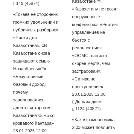
Казахстане?».
149 (45874)
«Казахстану не грозят
«Токаев не сторонник
вооруженные
громких увольнений и
конфликты». «Рейтинг
публичных разборок».
управленцев не
«Риски для
бьется с
Казахстана». «В
реальностью».
Казахстане снова
«ОСМС: пациент
защищают семью
скорее мёртв, чем
Назарбаевых?».
застрахован».
«Безусловный
«Сатира не
базовый доход:
преступление»
почему
23.01.2025 12:00
заволновались
День за днем
адепты «старого»
1124 (40821)
Казахстана?». «Эхо
«Как «трампономика
кровавого Кантара»
2.0» может повлиять
28.01.2025 12:00