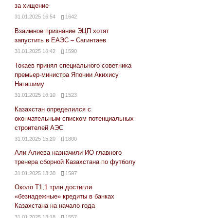
за хищение
31.01.2025 16:54
1642
Взаимное признание ЭЦП хотят
запустить в ЕАЭС – Сагинтаев
31.01.2025 16:42
1590
Токаев принял специального советника
премьер-министра Японии Акихису
Нагашиму
31.01.2025 16:10
1523
Казахстан определился с
окончательным списком потенциальных
строителей АЭС
31.01.2025 15:20
1800
Али Алиева назначили ИО главного
тренера сборной Казахстана по футболу
31.01.2025 13:30
1597
Около Т1,1 трлн достигли
«безнадежные» кредиты в банках
Казахстана на начало года
31.01.2025 13:18
1557