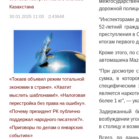
межгосударствен
Казахстана
дорожной полици
30.01.2025 11:00
43648
“Инспекторами д
52-летний граж
преступления в 
итогам первого д
Кроме этого, по
автомашина Mazd
“При досмотре с
сумка, в котор
«Токаев объявил режим тотальной
специфическим 
экономии в стране». «Хватит
является наркот
мыслить шаблонами!». «Налоговая
более 1 кг”, — у
перестройка без права на ошибку».
«Почему президент РК публично
Задержанный б
возбуждении угол
поддержал народного писателя?».
в столицу и воз
«Приговоры по делам о январских
событиях»
Всего, по дан