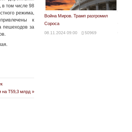
в том числе 98
стного режима,
 Трамп разгромил
Война Миров. Трамп разгромил
Война 
привлечены к
Сороса
Сорос
на пешеходов за
00
50969
08.11.2024 09:00
50969
08.11.
ов.
мая.
ек
 на Т59,3 млрд