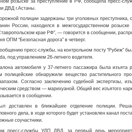
ном розыске за преступление в РФ, сообщила пресс-слу
Народ выбрал свет
Странная заб
и ДВД г.Астаны.
Дарига не ждё
17.10.2024 17:00
29972
орожной полиции задержаны три уголовных преступника, о
Авиакомпании
данин России, находился в межгосударственном розыске
мошенниками
Ставропольском крае РФ”, — говорится в сообщении, расп
30.10.2024 14:
ня ОПМ “Безопасная дорога” в четверг.
 сообщению пресс-службы, на контрольном посту “Рубеж” б
a, под управлением 26-летнего водителя.
алона автомобиля у 37-летнего пассажира была изъята 
ом полицейские обнаружили вещество растительного пр
Война Мир
запахом. Согласно заключению судебной экспертизы, из
ическим средством — марихуаной. Общий вес изъятого нар
казывается в сообщении.
ыл доставлен в ближайшее отделение полиции. Реша
овного дела, в ходе которого будет установлен канал пост
можные соучастники.
ным пресс-службы УДП ДВД, за первый день мероприя