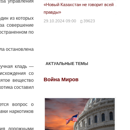
жба управления
астовка в Жанаозене.
«Новый Казахстан не говорит всей
Лондон
т конфискации.
правды»
28.10.
дин из которых
 сравнили с
29.10.2024 09:00
39623
 за совершение
ространенном по
00
28888
ыла остановлена
АКТУАЛЬНЫЕ ТЕМЫ
ручная кладь —
оисхождения со
ов
Война Миров
Войн
ъятое вещество
котика составил
ется вопрос о
авки наркотиков
тия дорожными