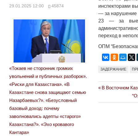
инспекторами вы
29.01.2025 12:00
45874
— за нарушение 
23 — за выез
административно
переход в непол
ОПМ “Безопасная 
«Токаев не сторонник громких
ЗАДЕРЖАНИЕ
ПР
увольнений и публичных разборок».
«Риски для Казахстана». «В
Previous
В Восточном Каз
Навигация
Казахстане снова защищают семью
Post:
Ne
“О
Назарбаевых?». «Безусловный
по
Po
базовый доход: почему
записям
заволновались адепты «старого»
Казахстана?». «Эхо кровавого
Кантара»