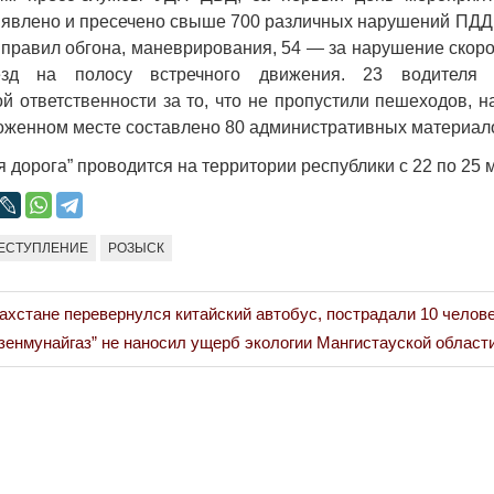
явлено и пресечено свыше 700 различных нарушений ПДД, 
правил обгона, маневрирования, 54 — за нарушение скоро
Война Миров.
д на полосу встречного движения. 23 водителя 
Сороса
й ответственности за то, что не пропустили пешеходов, 
08.11.2024 09:
оженном месте составлено 80 административных материал
дорога” проводится на территории республики с 22 по 25 
ЕСТУПЛЕНИЕ
РОЗЫСК
ахстане перевернулся китайский автобус, пострадали 10 челов
xt
зенмунайгаз” не наносил ущерб экологии Мангистауской области
st: