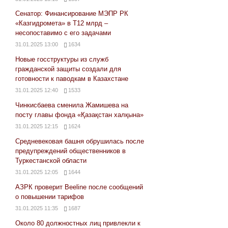
Сенатор: Финансирование МЭПР РК
«Казгидромета» в Т12 млрд –
несопоставимо с его задачами
31.01.2025 13:00
1634
Новые госструктуры из служб
гражданской защиты создали для
готовности к паводкам в Казахстане
31.01.2025 12:40
1533
Чинкисбаева сменила Жамишева на
посту главы фонда «Қазақстан халқына»
31.01.2025 12:15
1624
Средневековая башня обрушилась после
предупреждений общественников в
Туркестанской области
31.01.2025 12:05
1644
АЗРК проверит Beeline после сообщений
о повышении тарифов
31.01.2025 11:35
1687
Около 80 должностных лиц привлекли к