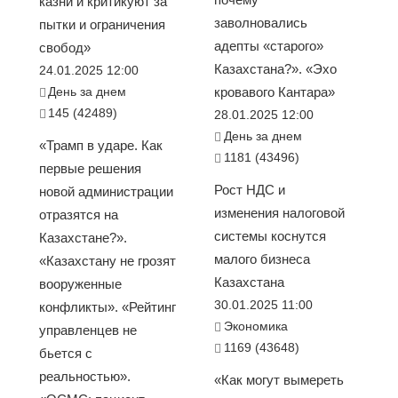
казни и критикуют за
заволновались
пытки и ограничения
адепты «старого»
свобод»
Казахстана?». «Эхо
24.01.2025 12:00
День за днем
кровавого Кантара»
145 (42489)
28.01.2025 12:00
День за днем
«Трамп в ударе. Как
1181 (43496)
первые решения
Рост НДС и
новой администрации
изменения налоговой
отразятся на
системы коснутся
Казахстане?».
малого бизнеса
«Казахстану не грозят
Казахстана
вооруженные
30.01.2025 11:00
конфликты». «Рейтинг
Экономика
управленцев не
1169 (43648)
бьется с
реальностью».
«Как могут вымереть