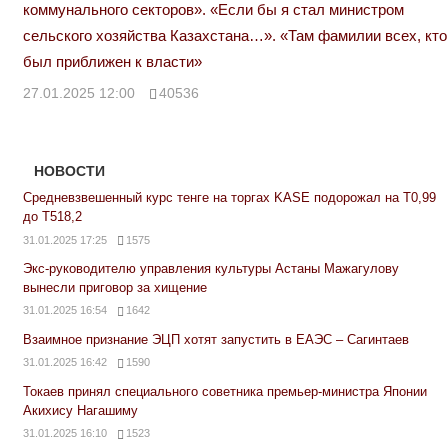
коммунального секторов». «Если бы я стал министром
сельского хозяйства Казахстана…». «Там фамилии всех, кто
был приближен к власти»
27.01.2025 12:00
40536
НОВОСТИ
Средневзвешенный курс тенге на торгах KASE подорожал на Т0,99
до Т518,2
31.01.2025 17:25
1575
Экс-руководителю управления культуры Астаны Мажагулову
вынесли приговор за хищение
31.01.2025 16:54
1642
Взаимное признание ЭЦП хотят запустить в ЕАЭС – Сагинтаев
31.01.2025 16:42
1590
Токаев принял специального советника премьер-министра Японии
Акихису Нагашиму
31.01.2025 16:10
1523