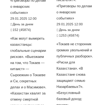
«Приговоры по делам
«Приговоры по делам
о январских
о январских
событиях»
событиях»
29.01.2025 12:00
День за днем
29.01.2025 12:00
152 (45874)
День за днем
1253 (45874)
«Как могут вымереть
«Токаев не сторонник
казахстанцы:
громких увольнений и
глобальные сценарии
публичных разборок».
рисков». «Выезжаем
«Риски для
на том, что Токаев —
Казахстана». «В
китаист» —
Казахстане снова
Сыроежкин о Токаеве
защищают семью
и Си, секретных
Назарбаевых?».
делах и о Масимове».
«Безусловный
«Казахстан хвалят за
базовый доход:
отмену смертной
почему