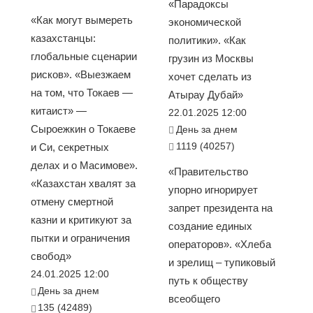
«Парадоксы
«Как могут вымереть
экономической
казахстанцы:
политики». «Как
глобальные сценарии
грузин из Москвы
рисков». «Выезжаем
хочет сделать из
на том, что Токаев —
Атырау Дубай»
китаист» —
22.01.2025 12:00
Сыроежкин о Токаеве
День за днем
1119 (40257)
и Си, секретных
делах и о Масимове».
«Правительство
«Казахстан хвалят за
упорно игнорирует
отмену смертной
запрет президента на
казни и критикуют за
создание единых
пытки и ограничения
операторов». «Хлеба
свобод»
и зрелищ – тупиковый
24.01.2025 12:00
путь к обществу
День за днем
всеобщего
135 (42489)