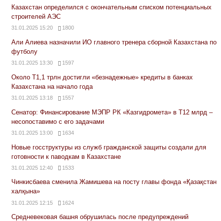
Казахстан определился с окончательным списком потенциальных
строителей АЭС
31.01.2025 15:20
1800
Али Алиева назначили ИО главного тренера сборной Казахстана по
футболу
31.01.2025 13:30
1597
Около Т1,1 трлн достигли «безнадежные» кредиты в банках
Казахстана на начало года
31.01.2025 13:18
1557
Сенатор: Финансирование МЭПР РК «Казгидромета» в Т12 млрд –
несопоставимо с его задачами
31.01.2025 13:00
1634
Новые госструктуры из служб гражданской защиты создали для
готовности к паводкам в Казахстане
31.01.2025 12:40
1533
Чинкисбаева сменила Жамишева на посту главы фонда «Қазақстан
халқына»
31.01.2025 12:15
1624
Средневековая башня обрушилась после предупреждений