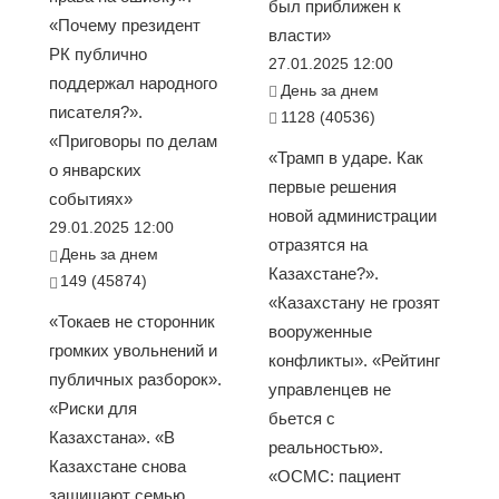
был приближен к
«Почему президент
власти»
РК публично
27.01.2025 12:00
поддержал народного
День за днем
писателя?».
1128 (40536)
«Приговоры по делам
«Трамп в ударе. Как
о январских
первые решения
событиях»
новой администрации
29.01.2025 12:00
отразятся на
День за днем
Казахстане?».
149 (45874)
«Казахстану не грозят
«Токаев не сторонник
вооруженные
громких увольнений и
конфликты». «Рейтинг
публичных разборок».
управленцев не
«Риски для
бьется с
Казахстана». «В
реальностью».
Казахстане снова
«ОСМС: пациент
защищают семью