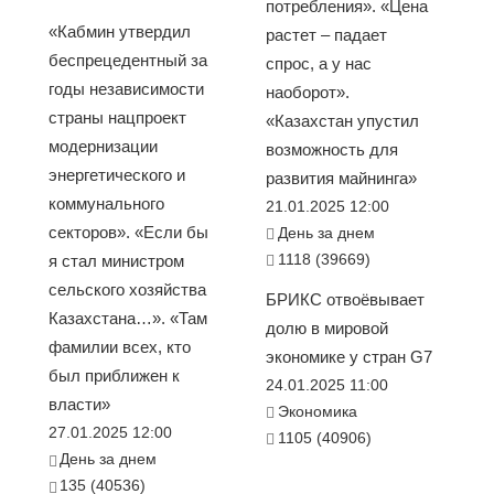
потребления». «Цена
«Кабмин утвердил
растет – падает
беспрецедентный за
спрос, а у нас
годы независимости
наоборот».
страны нацпроект
«Казахстан упустил
модернизации
возможность для
энергетического и
развития майнинга»
коммунального
21.01.2025 12:00
секторов». «Если бы
День за днем
1118 (39669)
я стал министром
сельского хозяйства
БРИКС отвоёвывает
Казахстана…». «Там
долю в мировой
фамилии всех, кто
экономике у стран G7
был приближен к
24.01.2025 11:00
власти»
Экономика
27.01.2025 12:00
1105 (40906)
День за днем
135 (40536)