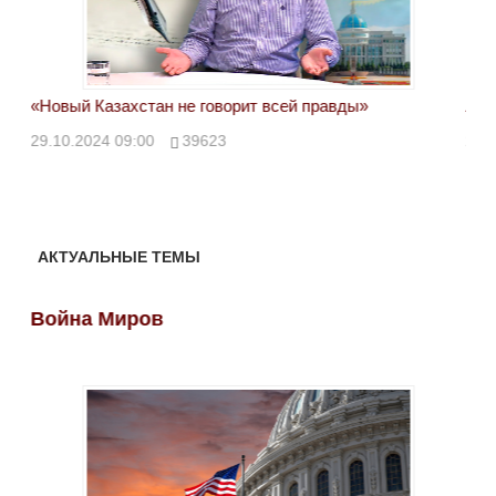
«Новый Казахстан не говорит всей правды»
Лон
ми
29.10.2024 09:00
39623
28.
АКТУАЛЬНЫЕ ТЕМЫ
Война Миров
Во