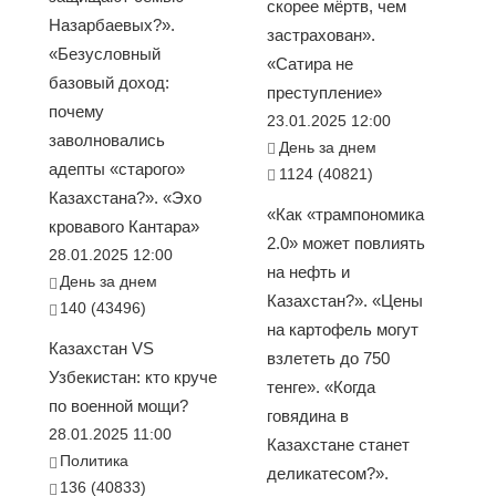
скорее мёртв, чем
Назарбаевых?».
застрахован».
«Безусловный
«Сатира не
базовый доход:
преступление»
почему
23.01.2025 12:00
заволновались
День за днем
адепты «старого»
1124 (40821)
Казахстана?». «Эхо
«Как «трампономика
кровавого Кантара»
2.0» может повлиять
28.01.2025 12:00
на нефть и
День за днем
Казахстан?». «Цены
140 (43496)
на картофель могут
Казахстан VS
взлететь до 750
Узбекистан: кто круче
тенге». «Когда
по военной мощи?
говядина в
28.01.2025 11:00
Казахстане станет
Политика
деликатесом?».
136 (40833)