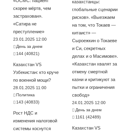
«ОСМС: пациент
казахстанцы:
скорее мёртв, чем
глобальные сценарии
застрахован».
рисков». «Выезжаем
«Сатира не
на том, что Токаев —
преступление»
китаист» —
23.01.2025 12:00
Сыроежкин о Токаеве
День за днем
и Си, секретных
144 (40821)
делах и о Масимове».
«Казахстан хвалят за
Казахстан VS
отмену смертной
Узбекистан: кто круче
казни и критикуют за
по военной мощи?
пытки и ограничения
28.01.2025 11:00
Политика
свобод»
143 (40833)
24.01.2025 12:00
День за днем
Рост НДС и
1161 (42489)
изменения налоговой
Казахстан VS
системы коснутся