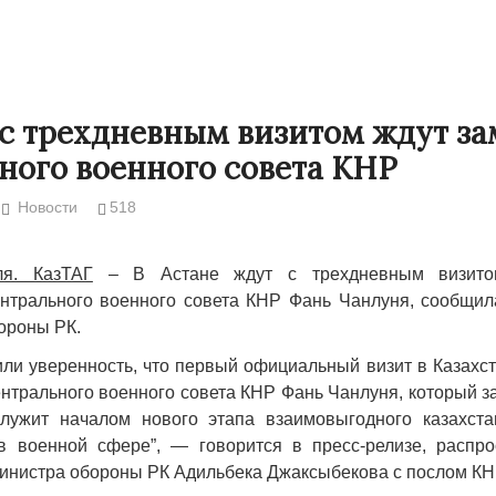
 с трехдневным визитом ждут з
ного военного совета КНР
Новости
518
ля. КазТАГ
– В Астане ждут с трехдневным визитом
нтрального военного совета КНР Фань Чанлуня, сообщил
ороны РК.
Народ выбрал свет
ли уверенность, что первый официальный визит в Казахст
17.10.2024 17:00
29
нтрального военного совета КНР Фань Чанлуня, который з
лужит началом нового этапа взаимовыгодного казахстан
 в военной сфере”, — говорится в пресс-релизе, распр
министра обороны РК Адильбека Джаксыбекова с послом КН