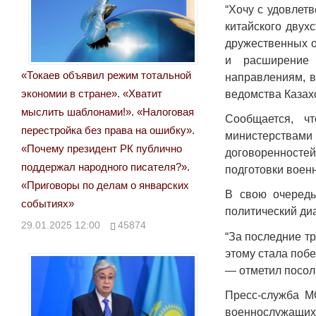
“Хочу с удовлет
китайского двух
дружественных о
и расширение 
«Токаев объявил режим тотальной
направлениям, в
экономии в стране». «Хватит
ведомства Казах
мыслить шаблонами!». «Налоговая
Сообщается, ч
перестройка без права на ошибку».
министерствам
«Почему президент РК публично
договоренностей
поддержал народного писателя?».
подготовки воен
«Приговоры по делам о январских
В свою очередь
событиях»
политический ди
29.01.2025 12:00
45874
“За последние т
этому стала поб
— отметил посол
Пресс-служба МО
военнослужащих