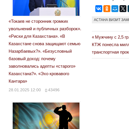
АСТАНА ВИЗИТ ЗАМ
«Токаев не сторонник громких
увольнений и публичных разборок».
«Риски для Казахстана». «В
Previous
Мужчину с 2,5 г
Навигация
Казахстане снова защищают семью
Next
Post:
КТЖ понесла милл
по
Назарбаевых?». «Безусловный
Post:
транспортная про
базовый доход: почему
записям
заволновались адепты «старого»
Казахстана?». «Эхо кровавого
Кантара»
28.01.2025 12:00
43496