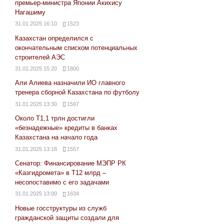
премьер-министра Японии Акихису
Нагашиму
31.01.2025 16:10
1523
Казахстан определился с
окончательным списком потенциальных
строителей АЭС
31.01.2025 15:20
1800
Али Алиева назначили ИО главного
тренера сборной Казахстана по футболу
31.01.2025 13:30
1597
Около Т1,1 трлн достигли
«безнадежные» кредиты в банках
Казахстана на начало года
31.01.2025 13:18
1557
Сенатор: Финансирование МЭПР РК
«Казгидромета» в Т12 млрд –
несопоставимо с его задачами
31.01.2025 13:00
1634
Новые госструктуры из служб
гражданской защиты создали для