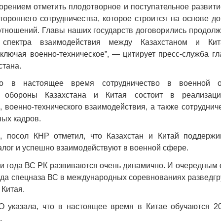
ворением отметить плодотворное и поступательное развити
стороннего сотрудничества, которое строится на основе д
тношений. Главы наших государств договорились продолж
спектра взаимодействия между Казахстаном и Ки
ключая военно-техническое”, — цитирует пресс-служба гл
Война Мир
стана.
то в настоящее время сотрудничество в военной 
и обороны Казахстана и Китая состоит в реализаци
, военно-технического взаимодействия, а также сотруднич
ных кадров.
, посол КНР отметил, что Казахстан и Китай поддерж
алог и успешно взаимодействуют в военной сфере.
ри года ВС РК развиваются очень динамично. И очередным
Война Миров.
еда спецназа ВС в международных соревнованиях разведгру
Сороса
 Китая.
08.11.2024 09:
 указала, что в настоящее время в Китае обучаются 20
.