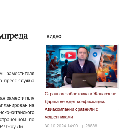
ампреда
ВИДЕО
 заместителя
а пресс-служба
Странная забастовка в Жанаозене.
«Новый Казахс
ан заместителя
Дарига не ждёт конфискации.
правды»
972
апланирован на
Авиакомпании сравнили с
29.10.2024 09:
ско-китайского
мошенниками
остраненном по
30.10.2024 14:00
28888
Р Чжоу Ли.