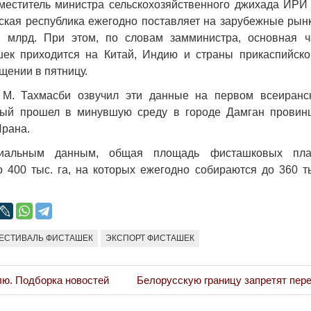
аместитель министра сельскохозяйственного джихада ИР
Народ выбрал свет
Странная заб
ская республика ежегодно поставляет на зарубежные рын
Дарига не ждё
17.10.2024 17:00
29972
 млрд. При этом, по словам замминистра, основная ч
Авиакомпании
шек приходится на Китай, Индию и страны прикаспийско
мошенниками
щении в пятницу.
30.10.2024 14:
, М. Тахмасби озвучил эти данные на первом всеиран
рый прошел в минувшую среду в городе Дамган провин
Ирана.
иальным данным, общая площадь фисташковых пла
о 400 тыс. га, на которых ежегодно собираются до 360 т
Война Мир
ЕСТИВАЛЬ ФИСТАШЕК
ЭКСПОРТ ФИСТАШЕК
Next
лю. Подборка новостей
Белорусскую границу запретят пер
Post: