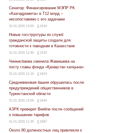
Сенатор: Финансирование МЭПР РК
«Казгидромета» в Т12 млрд –
несопоставимо с его задачами
31.01.2025 13:00
1634
Новые госструктуры из служб
гражданской защиты создали для
готовности к паводкам в Казахстане
31.01.2025 12:40
1533
Чинкисбаева сменила Жамишева на
посту главы фонда «Қазақстан халқына»
31.01.2025 12:15
1624
Средневековая башня обрушилась после
предупреждений общественников в
Туркестанской области
31.01.2025 12:05
1644
АЗРК проверит Beeline после сообщений
о повышении тарифов
31.01.2025 11:35
1687
Около 80 должностных лиц привлекли к