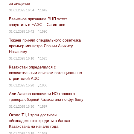
за хищение
31.01.2025 16:54
1642
Взаимное признание ЭЦП хотят
запустить в ЕАЭС – Сагинтаев
31.01.2025 16:42
1590
Токаев принял специального советника
премьер-министра Японии Акихису
Нагашиму
31.01.2025 16:10
1523
Казахстан определился с
окончательным списком потенциальных
строителей АЭС
31.01.2025 15:20
1800
Али Алиева назначили ИО главного
тренера сборной Казахстана по футболу
31.01.2025 13:30
1597
Около Т1,1 трлн достигли
«безнадежные» кредиты в банках
Казахстана на начало года
31.01.2025 13:18
1557