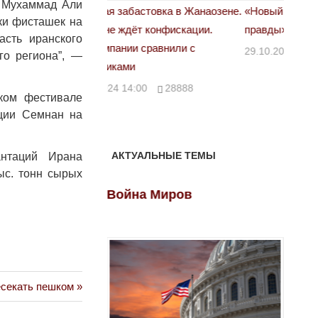
И Мухаммад Али
астовка в Жанаозене.
«Новый Казахстан не говорит всей
Лондон
ки фисташек на
т конфискации.
правды»
28.10.
асть иранского
 сравнили с
29.10.2024 09:00
39623
го региона”, —
00
28888
ском фестивале
ции Семнан на
АКТУАЛЬНЫЕ ТЕМЫ
нтаций Ирана
ыс. тонн сырых
ов
Война Миров
Войн
есекать пешком