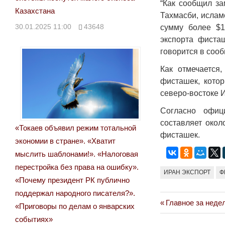
“Как сообщил з
Казахстана
Тахмасби, ислам
30.01.2025 11:00
43648
сумму более $1
экспорта фиста
говорится в сооб
Как отмечается
фисташек, кото
северо-востоке 
Согласно офиц
составляет окол
«Токаев объявил режим тотальной
фисташек.
экономии в стране». «Хватит
мыслить шаблонами!». «Налоговая
перестройка без права на ошибку».
ИРАН ЭКСПОРТ
Ф
«Почему президент РК публично
поддержал народного писателя?».
Previous
Главное за неде
Навигация
«Приговоры по делам о январских
Post:
событиях»