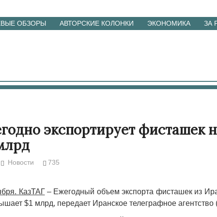
ЕВЫЕ ОБЗОРЫ
АВТОРСКИЕ КОЛОНКИ
ЭКОНОМИКА
ЗА
годно экспортирует фисташек 
 млрд
Новости
735
ября. КазТАГ
– Ежегодный объем экспорта фисташек из Ир
шает $1 млрд, передает Иранское телеграфное агентство 