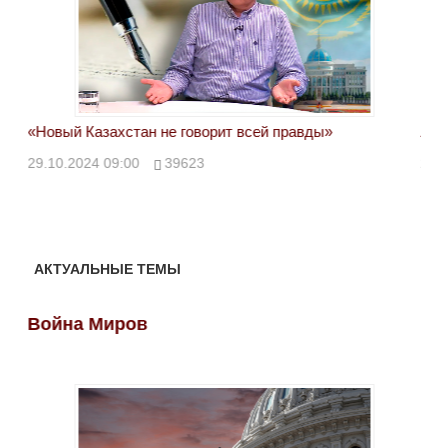
«Новый Казахстан не говорит всей правды»
Лон
ми
29.10.2024 09:00
39623
28.
АКТУАЛЬНЫЕ ТЕМЫ
Война Миров
Во