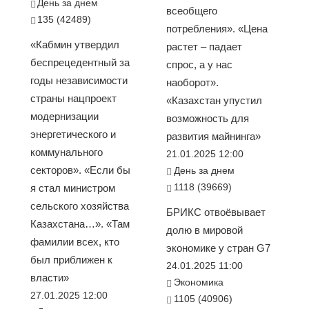
День за днем
всеобщего
135 (42489)
потребления». «Цена
«Кабмин утвердил
растет – падает
беспрецедентный за
спрос, а у нас
годы независимости
наоборот».
страны нацпроект
«Казахстан упустил
модернизации
возможность для
энергетического и
развития майнинга»
коммунального
21.01.2025 12:00
секторов». «Если бы
День за днем
1118 (39669)
я стал министром
сельского хозяйства
БРИКС отвоёвывает
Казахстана…». «Там
долю в мировой
фамилии всех, кто
экономике у стран G7
был приближен к
24.01.2025 11:00
власти»
Экономика
27.01.2025 12:00
1105 (40906)