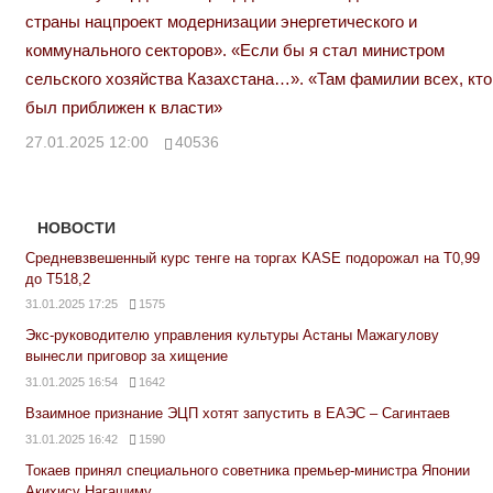
страны нацпроект модернизации энергетического и
коммунального секторов». «Если бы я стал министром
сельского хозяйства Казахстана…». «Там фамилии всех, кто
был приближен к власти»
27.01.2025 12:00
40536
НОВОСТИ
Средневзвешенный курс тенге на торгах KASE подорожал на Т0,99
до Т518,2
31.01.2025 17:25
1575
Экс-руководителю управления культуры Астаны Мажагулову
вынесли приговор за хищение
31.01.2025 16:54
1642
Взаимное признание ЭЦП хотят запустить в ЕАЭС – Сагинтаев
31.01.2025 16:42
1590
Токаев принял специального советника премьер-министра Японии
Акихису Нагашиму