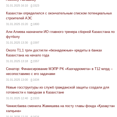
31.01.2025 16:10
1523
Казахстан определился с окончательным списком потенциальных
строителей АЭС
31.01.2025 15:20
1800
Али Алиева назначили ИО главного тренера сборной Казахстана по
футболу
31.01.2025 13:30
1597
Около Т1,1 трлн достигли «безнадежные» кредиты в банках
Казахстана на начало года
31.01.2025 13:18
1557
Сенатор: Финансирование МЭПР РК «Казгидромета» в Т12 млрд –
несопоставимо с его задачами
31.01.2025 13:00
1634
Новые госструктуры из служб гражданской защиты создали для
готовности к паводкам в Казахстане
31.01.2025 12:40
1533
Чинкисбаева сменила Жамишева на посту главы фонда «Қазақстан
халқына»
31.01.2025 12:15
1624