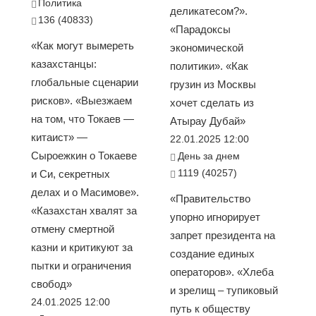
Политика
деликатесом?».
136 (40833)
«Парадоксы
«Как могут вымереть
экономической
казахстанцы:
политики». «Как
глобальные сценарии
грузин из Москвы
рисков». «Выезжаем
хочет сделать из
на том, что Токаев —
Атырау Дубай»
китаист» —
22.01.2025 12:00
Сыроежкин о Токаеве
День за днем
1119 (40257)
и Си, секретных
делах и о Масимове».
«Правительство
«Казахстан хвалят за
упорно игнорирует
отмену смертной
запрет президента на
казни и критикуют за
создание единых
пытки и ограничения
операторов». «Хлеба
свобод»
и зрелищ – тупиковый
24.01.2025 12:00
путь к обществу