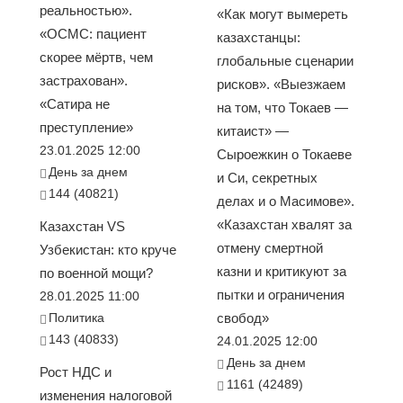
реальностью».
«Как могут вымереть
«ОСМС: пациент
казахстанцы:
скорее мёртв, чем
глобальные сценарии
застрахован».
рисков». «Выезжаем
«Сатира не
на том, что Токаев —
преступление»
китаист» —
23.01.2025 12:00
Сыроежкин о Токаеве
День за днем
и Си, секретных
144 (40821)
делах и о Масимове».
«Казахстан хвалят за
Казахстан VS
отмену смертной
Узбекистан: кто круче
казни и критикуют за
по военной мощи?
пытки и ограничения
28.01.2025 11:00
Политика
свобод»
143 (40833)
24.01.2025 12:00
День за днем
Рост НДС и
1161 (42489)
изменения налоговой