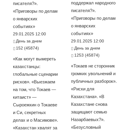
поддержал народного
писателя?».
писателя?».
«Приговоры по делам
«Приговоры по делам
о январских
о январских
событиях»
событиях»
29.01.2025 12:00
День за днем
29.01.2025 12:00
152 (45874)
День за днем
1253 (45874)
«Как могут вымереть
«Токаев не сторонник
казахстанцы:
громких увольнений и
глобальные сценарии
публичных разборок».
рисков». «Выезжаем
«Риски для
на том, что Токаев —
Казахстана». «В
китаист» —
Казахстане снова
Сыроежкин о Токаеве
защищают семью
и Си, секретных
Назарбаевых?».
делах и о Масимове».
«Безусловный
«Казахстан хвалят за