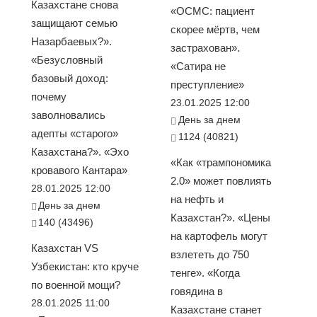
Казахстане снова
«ОСМС: пациент
защищают семью
скорее мёртв, чем
Назарбаевых?».
застрахован».
«Безусловный
«Сатира не
базовый доход:
преступление»
почему
23.01.2025 12:00
заволновались
День за днем
адепты «старого»
1124 (40821)
Казахстана?». «Эхо
«Как «трампономика
кровавого Кантара»
2.0» может повлиять
28.01.2025 12:00
на нефть и
День за днем
Казахстан?». «Цены
140 (43496)
на картофель могут
Казахстан VS
взлететь до 750
Узбекистан: кто круче
тенге». «Когда
по военной мощи?
говядина в
28.01.2025 11:00
Казахстане станет