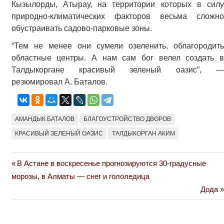
Кызылорды, Атырау, на территории которых в силу
природно-климатических факторов весьма сложно
обустраивать садово-парковые зоны.
“Тем не менее они сумели озеленить, облагородить
областные центры. А нам сам бог велел создать в
Талдыкоргане красивый зеленый оазис”, —
резюмировал А. Баталов.
АМАНДЫК БАТАЛОВ
БЛАГОУСТРОЙСТВО ДВОРОВ
КРАСИВЫЙ ЗЕЛЕНЫЙ ОАЗИС
ТАЛДЫКОРГАН АКИМ
Previous
В Астане в воскресенье прогнозируются 30-градусные
Навигация
Post:
морозы, в Алматы — снег и гололедица
по
Next
Дода
Post:
записям