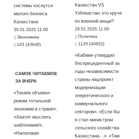
Казахстан VS
системы коснутся
Узбекистан: кто круче
малого бизнеса
по военной мощи?
Казахстана
28.01.2025 11:00
30.01.2025 11:00
Политика
Экономика
1129 (40833)
143 (43648)
«Кабмин утвердил
беспрецедентный за
годы независимости
САМОЕ ЧИТАЕМОЕ
страны нацпроект
ЗА ВЧЕРА
модернизации
«Токаев объявил
энергетического и
режим тотальной
коммунального
экономии в стране».
секторов». «Если бы
«Хватит мыслить
я стал министром
шаблонами!».
сельского хозяйства
«Налоговая
Казахстана…». «Там