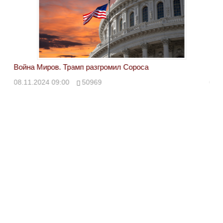
Война Миров. Трамп разгромил Сороса
Вой
08.11.2024 09:00
50969
08.