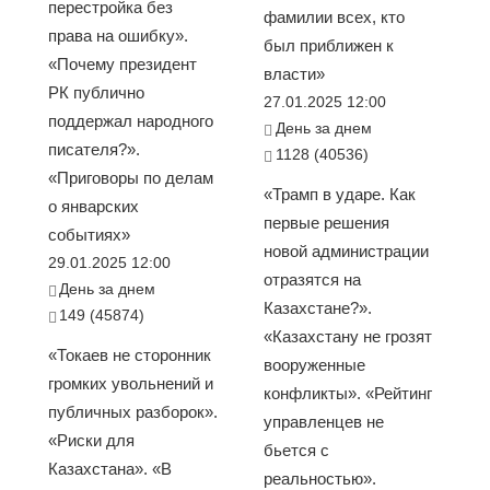
перестройка без
фамилии всех, кто
права на ошибку».
был приближен к
«Почему президент
власти»
РК публично
27.01.2025 12:00
поддержал народного
День за днем
писателя?».
1128 (40536)
«Приговоры по делам
«Трамп в ударе. Как
о январских
первые решения
событиях»
новой администрации
29.01.2025 12:00
отразятся на
День за днем
Казахстане?».
149 (45874)
«Казахстану не грозят
«Токаев не сторонник
вооруженные
громких увольнений и
конфликты». «Рейтинг
публичных разборок».
управленцев не
«Риски для
бьется с
Казахстана». «В
реальностью».