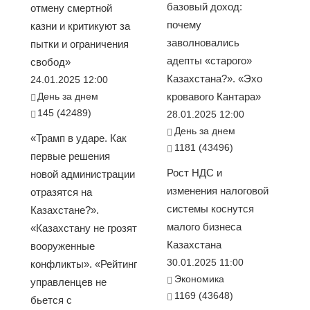
базовый доход:
отмену смертной
почему
казни и критикуют за
заволновались
пытки и ограничения
адепты «старого»
свобод»
Казахстана?». «Эхо
24.01.2025 12:00
День за днем
кровавого Кантара»
145 (42489)
28.01.2025 12:00
День за днем
«Трамп в ударе. Как
1181 (43496)
первые решения
Рост НДС и
новой администрации
изменения налоговой
отразятся на
системы коснутся
Казахстане?».
малого бизнеса
«Казахстану не грозят
Казахстана
вооруженные
30.01.2025 11:00
конфликты». «Рейтинг
Экономика
управленцев не
1169 (43648)
бьется с