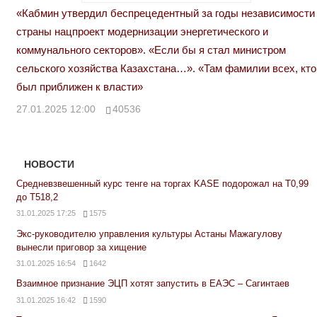
«Кабмин утвердил беспрецедентный за годы независимости
страны нацпроект модернизации энергетического и
коммунального секторов». «Если бы я стал министром
сельского хозяйства Казахстана…». «Там фамилии всех, кто
был приближен к власти»
27.01.2025 12:00
40536
НОВОСТИ
Средневзвешенный курс тенге на торгах KASE подорожал на Т0,99
до Т518,2
31.01.2025 17:25
1575
Экс-руководителю управления культуры Астаны Мажагулову
вынесли приговор за хищение
31.01.2025 16:54
1642
Взаимное признание ЭЦП хотят запустить в ЕАЭС – Сагинтаев
31.01.2025 16:42
1590