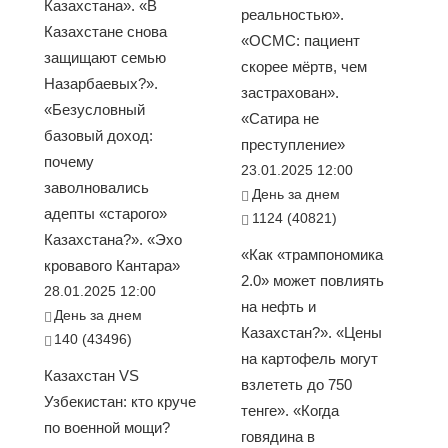
Казахстана». «В
реальностью».
Казахстане снова
«ОСМС: пациент
защищают семью
скорее мёртв, чем
Назарбаевых?».
застрахован».
«Безусловный
«Сатира не
базовый доход:
преступление»
почему
23.01.2025 12:00
заволновались
День за днем
адепты «старого»
1124 (40821)
Казахстана?». «Эхо
«Как «трампономика
кровавого Кантара»
2.0» может повлиять
28.01.2025 12:00
на нефть и
День за днем
Казахстан?». «Цены
140 (43496)
на картофель могут
Казахстан VS
взлететь до 750
Узбекистан: кто круче
тенге». «Когда
по военной мощи?
говядина в