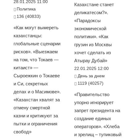
28.01.2025 11:00
Казахстане станет
Политика
деликатесом?».
136 (40833)
«Парадоксы
«Как могут вымереть
экономической
казахстанцы:
политики». «Как
глобальные сценарии
грузин из Москвы
рисков». «Выезжаем
хочет сделать из
на том, что Токаев —
Атырау Дубай»
китаист» —
22.01.2025 12:00
Сыроежкин о Токаеве
День за днем
1119 (40257)
и Си, секретных
делах и о Масимове».
«Правительство
«Казахстан хвалят за
упорно игнорирует
отмену смертной
запрет президента на
казни и критикуют за
создание единых
пытки и ограничения
операторов». «Хлеба
свобод»
и зрелищ – тупиковый