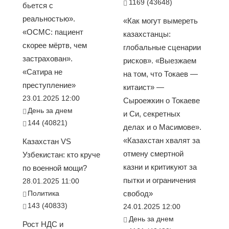
1169 (43648)
бьется с
реальностью».
«Как могут вымереть
«ОСМС: пациент
казахстанцы:
скорее мёртв, чем
глобальные сценарии
застрахован».
рисков». «Выезжаем
«Сатира не
на том, что Токаев —
преступление»
китаист» —
23.01.2025 12:00
Сыроежкин о Токаеве
День за днем
и Си, секретных
144 (40821)
делах и о Масимове».
«Казахстан хвалят за
Казахстан VS
отмену смертной
Узбекистан: кто круче
казни и критикуют за
по военной мощи?
пытки и ограничения
28.01.2025 11:00
Политика
свобод»
143 (40833)
24.01.2025 12:00
День за днем
Рост НДС и