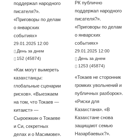
РК публично
поддержал народного
поддержал народного
писателя?».
писателя?».
«Приговоры по делам
«Приговоры по делам
о январских
о январских
событиях»
событиях»
29.01.2025 12:00
День за днем
29.01.2025 12:00
152 (45874)
День за днем
1253 (45874)
«Как могут вымереть
«Токаев не сторонник
казахстанцы:
громких увольнений и
глобальные сценарии
публичных разборок».
рисков». «Выезжаем
«Риски для
на том, что Токаев —
Казахстана». «В
китаист» —
Казахстане снова
Сыроежкин о Токаеве
защищают семью
и Си, секретных
Назарбаевых?».
делах и о Масимове».