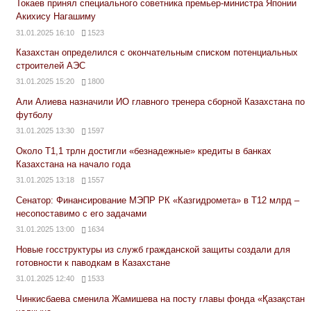
Токаев принял специального советника премьер-министра Японии
Акихису Нагашиму
31.01.2025 16:10
1523
Казахстан определился с окончательным списком потенциальных
строителей АЭС
31.01.2025 15:20
1800
Али Алиева назначили ИО главного тренера сборной Казахстана по
футболу
31.01.2025 13:30
1597
Около Т1,1 трлн достигли «безнадежные» кредиты в банках
Казахстана на начало года
31.01.2025 13:18
1557
Сенатор: Финансирование МЭПР РК «Казгидромета» в Т12 млрд –
несопоставимо с его задачами
31.01.2025 13:00
1634
Новые госструктуры из служб гражданской защиты создали для
готовности к паводкам в Казахстане
31.01.2025 12:40
1533
Чинкисбаева сменила Жамишева на посту главы фонда «Қазақстан