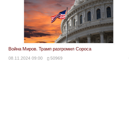
Война Миров. Трамп разгромил Сороса
Вой
08.11.2024 09:00
50969
08.