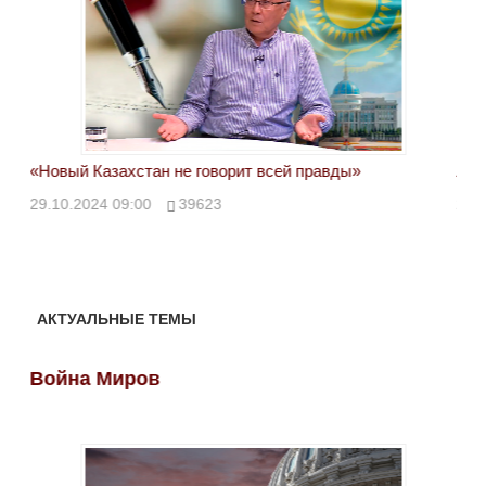
«Новый Казахстан не говорит всей правды»
Лон
ми
29.10.2024 09:00
39623
28.
АКТУАЛЬНЫЕ ТЕМЫ
Война Миров
Во