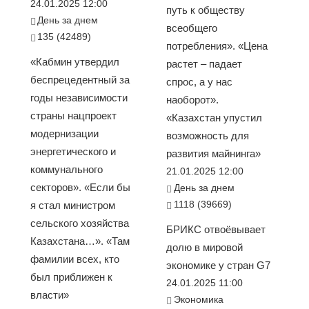
24.01.2025 12:00
путь к обществу
День за днем
всеобщего
135 (42489)
потребления». «Цена
«Кабмин утвердил
растет – падает
беспрецедентный за
спрос, а у нас
годы независимости
наоборот».
страны нацпроект
«Казахстан упустил
модернизации
возможность для
энергетического и
развития майнинга»
коммунального
21.01.2025 12:00
секторов». «Если бы
День за днем
1118 (39669)
я стал министром
сельского хозяйства
БРИКС отвоёвывает
Казахстана…». «Там
долю в мировой
фамилии всех, кто
экономике у стран G7
был приближен к
24.01.2025 11:00
власти»
Экономика