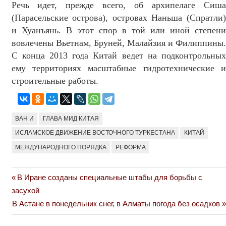
Речь идет, прежде всего, об архипелаге Сиша
(Парасельские острова), островах Наньша (Спратли)
и Хуанъянь. В этот спор в той или иной степени
вовлечены Вьетнам, Бруней, Малайзия и Филиппины.
С конца 2013 года Китай ведет на подконтрольных
ему территориях масштабные гидротехнические и
строительные работы.
ВАН И
ГЛАВА МИД КИТАЯ
ИСЛАМСКОЕ ДВИЖЕНИЕ ВОСТОЧНОГО ТУРКЕСТАНА
КИТАЙ
МЕЖДУНАРОДНОГО ПОРЯДКА
РЕФОРМА
Previous
В Иране созданы специальные штабы для борьбы с
Навигация
Post:
засухой
по
Next
В Астане в понедельник снег, в Алматы погода без осадков
Post:
записям