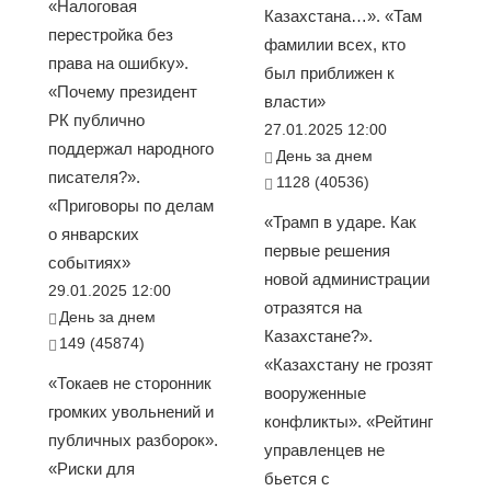
«Налоговая
Казахстана…». «Там
перестройка без
фамилии всех, кто
права на ошибку».
был приближен к
«Почему президент
власти»
РК публично
27.01.2025 12:00
поддержал народного
День за днем
писателя?».
1128 (40536)
«Приговоры по делам
«Трамп в ударе. Как
о январских
первые решения
событиях»
новой администрации
29.01.2025 12:00
отразятся на
День за днем
Казахстане?».
149 (45874)
«Казахстану не грозят
«Токаев не сторонник
вооруженные
громких увольнений и
конфликты». «Рейтинг
публичных разборок».
управленцев не
«Риски для
бьется с