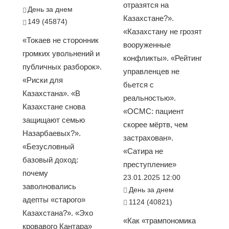
отразятся на
День за днем
Казахстане?».
149 (45874)
«Казахстану не грозят
«Токаев не сторонник
вооруженные
громких увольнений и
конфликты». «Рейтинг
публичных разборок».
управленцев не
«Риски для
бьется с
Казахстана». «В
реальностью».
Казахстане снова
«ОСМС: пациент
защищают семью
скорее мёртв, чем
Назарбаевых?».
застрахован».
«Безусловный
«Сатира не
базовый доход:
преступление»
почему
23.01.2025 12:00
заволновались
День за днем
адепты «старого»
1124 (40821)
Казахстана?». «Эхо
«Как «трампономика
кровавого Кантара»