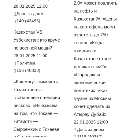
2.0» может повлиять
28.01.2025 12:00
на нефть и
День за днем
Казахстан?». «Цены
140 (43496)
на картофель могут
Казахстан VS
взлететь до 750
Узбекистан: кто круче
тенге». «Когда
по военной мощи?
говядина в
28.01.2025 11:00
Казахстане станет
Политика
деликатесом?».
136 (40833)
«Парадоксы
«Как могут вымереть
экономической
казахстанцы:
политики». «Как
глобальные сценарии
грузин из Москвы
рисков». «Выезжаем
хочет сделать из
на том, что Токаев —
Атырау Дубай»
китаист» —
22.01.2025 12:00
Сыроежкин о Токаеве
День за днем
1119 (40257)