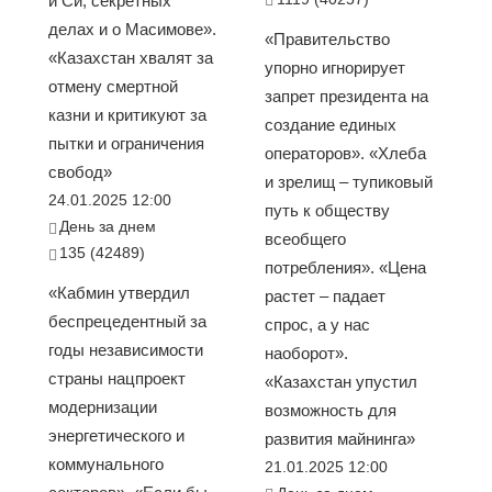
и Си, секретных
делах и о Масимове».
«Правительство
«Казахстан хвалят за
упорно игнорирует
отмену смертной
запрет президента на
казни и критикуют за
создание единых
пытки и ограничения
операторов». «Хлеба
свобод»
и зрелищ – тупиковый
24.01.2025 12:00
путь к обществу
День за днем
всеобщего
135 (42489)
потребления». «Цена
«Кабмин утвердил
растет – падает
беспрецедентный за
спрос, а у нас
годы независимости
наоборот».
страны нацпроект
«Казахстан упустил
модернизации
возможность для
энергетического и
развития майнинга»
коммунального
21.01.2025 12:00