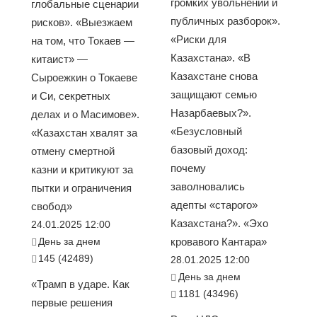
громких увольнений и
глобальные сценарии
публичных разборок».
рисков». «Выезжаем
«Риски для
на том, что Токаев —
Казахстана». «В
китаист» —
Казахстане снова
Сыроежкин о Токаеве
защищают семью
и Си, секретных
Назарбаевых?».
делах и о Масимове».
«Безусловный
«Казахстан хвалят за
базовый доход:
отмену смертной
почему
казни и критикуют за
заволновались
пытки и ограничения
адепты «старого»
свобод»
Казахстана?». «Эхо
24.01.2025 12:00
День за днем
кровавого Кантара»
145 (42489)
28.01.2025 12:00
День за днем
«Трамп в ударе. Как
1181 (43496)
первые решения