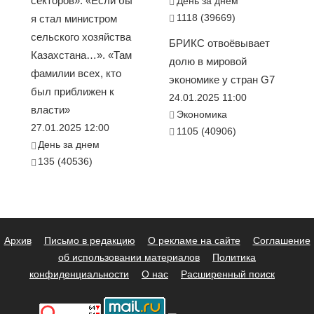
секторов». «Если бы
День за днем
1118 (39669)
я стал министром
сельского хозяйства
БРИКС отвоёвывает
Казахстана…». «Там
долю в мировой
фамилии всех, кто
экономике у стран G7
был приближен к
24.01.2025 11:00
власти»
Экономика
27.01.2025 12:00
1105 (40906)
День за днем
135 (40536)
Архив
Письмо в редакцию
О рекламе на сайте
Соглашение
об использовании материалов
Политика
конфиденциальности
О нас
Расширенный поиск