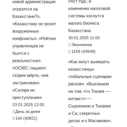
Рост НДС и
новой администрации
изменения налоговой
отразятся на
системы коснутся
Казахстане?».
малого бизнеса
«Казахстану не грозят
Казахстана
вооруженные
30.01.2025 11:00
конфликты». «Рейтинг
Экономика
управленцев не
1169 (43648)
бьется с
реальностью».
«Как могут вымереть
«ОСМС: пациент
казахстанцы:
скорее мёртв, чем
глобальные сценарии
застрахован».
рисков». «Выезжаем
«Сатира не
на том, что Токаев —
преступление»
китаист» —
23.01.2025 12:00
Сыроежкин о Токаеве
День за днем
и Си, секретных
144 (40821)
делах и о Масимове».