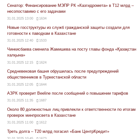
Сенатор: Финансирование МЭПР РК «Казгидромета» в Т12 млрд –
несопоставимо с его задачами
31.01.2025 13:00
1634
Новые госструктуры из служб гражданской защиты создали для
готовности к паводкам в Казахстане
31.01.2025 12:40
1533
Чинкисбаева сменила Жамишева на посту главы фонда «Қазақстан
халқына»
31.01.2025 12:15
1624
Средневековая башня обрушилась после предупреждений
общественников в Туркестанской области
31.01.2025 12:05
1644
АЗРК проверит Beeline после сообщений о повышении тарифов
31.01.2025 11:35
1687
Около 80 должностных лиц привлекли к ответственности по итогам
проверок минпросвета в Казахстане
31.01.2025 11:00
1612
Треть долга – Т20 млрд погасил «Банк ЦентрКредит»
31.01.2025 10:45
1673