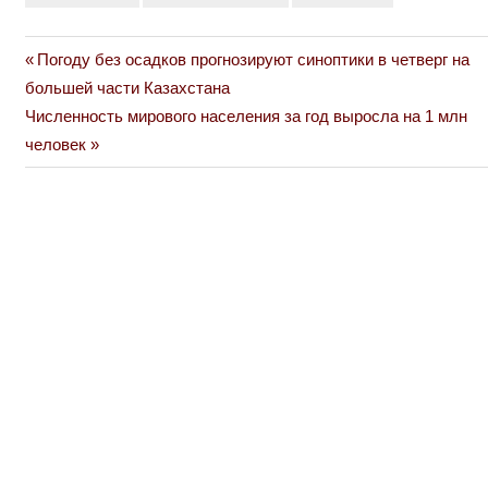
Previous
Погоду без осадков прогнозируют синоптики в четверг на
Навигация
Post:
большей части Казахстана
по
Next
Численность мирового населения за год выросла на 1 млн
Post:
человек
записям