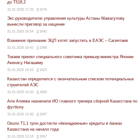
до Т518,2
31.01.2025 17:25
1575
Экс-руководителю управления культуры Астаны Мажагулову
вынесли приговор за хищение
31.01.2025 16:54
1642
Взаимное признание ЭЦП хотят запустить в ЕАЭС – Сагинтаев
31.01.2025 16:42
1590
Токаев принял специального советника премьер-министра Японии
Акихису Нагашиму
31.01.2025 16:10
1523
Казахстан определился с окончательным списком потенциальных
строителей АЭС
31.01.2025 15:20
1800
Али Алиева назначили ИО главного тренера сборной Казахстана по
футболу
31.01.2025 13:30
1597
Около Т1,1 трлн достигли «безнадежные» кредиты в банках
Казахстана на начало года
31.01.2025 13:18
1557