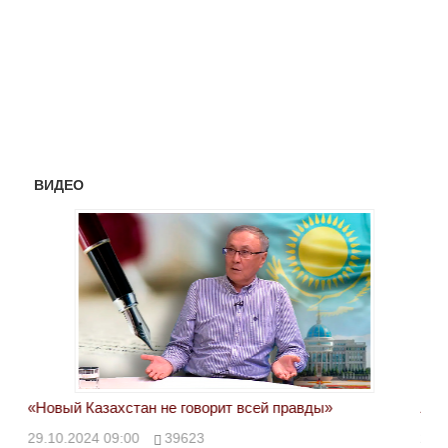
ВИДЕО
«Новый Казахстан не говорит всей правды»
Лон
ми
29.10.2024 09:00
39623
28.