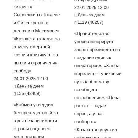
китаист» —
22.01.2025 12:00
Сыроежкин о Токаеве
День за днем
1119 (40257)
и Си, секретных
делах и о Масимове».
«Правительство
«Казахстан хвалят за
упорно игнорирует
отмену смертной
запрет президента на
казни и критикуют за
создание единых
пытки и ограничения
операторов». «Хлеба
свобод»
и зрелищ – тупиковый
24.01.2025 12:00
путь к обществу
День за днем
всеобщего
135 (42489)
потребления». «Цена
«Кабмин утвердил
растет – падает
беспрецедентный за
спрос, а у нас
годы независимости
наоборот».
страны нацпроект
«Казахстан упустил
модернизации
возможность для