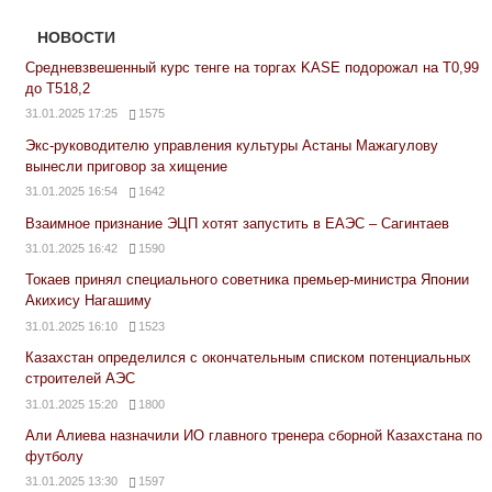
НОВОСТИ
Средневзвешенный курс тенге на торгах KASE подорожал на Т0,99
до Т518,2
31.01.2025 17:25
1575
Экс-руководителю управления культуры Астаны Мажагулову
вынесли приговор за хищение
31.01.2025 16:54
1642
Взаимное признание ЭЦП хотят запустить в ЕАЭС – Сагинтаев
31.01.2025 16:42
1590
Токаев принял специального советника премьер-министра Японии
Акихису Нагашиму
31.01.2025 16:10
1523
Казахстан определился с окончательным списком потенциальных
строителей АЭС
31.01.2025 15:20
1800
Али Алиева назначили ИО главного тренера сборной Казахстана по
футболу
31.01.2025 13:30
1597