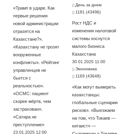
День за днем
«Трамп в ударе. Как
1181 (43496)
первые решения
Рост НДС и
новой администрации
изменения налоговой
отразятся на
системы коснутся
Казахстане?».
малого бизнеса
«Казахстану не грозят
Казахстана
вооруженные
30.01.2025 11:00
конфликты». «Рейтинг
Экономика
управленцев не
1169 (43648)
бьется с
реальностью».
«Как могут вымереть
«ОСМС: пациент
казахстанцы:
скорее мёртв, чем
глобальные сценарии
застрахован».
рисков». «Выезжаем
«Сатира не
на том, что Токаев —
преступление»
китаист» —
23.01.2025 12:00
Сыроежкин о Токаеве