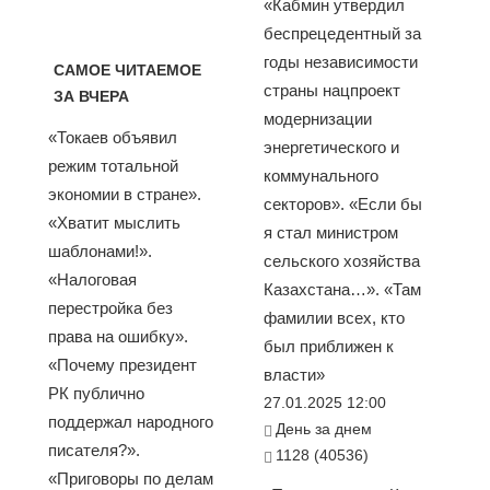
«Кабмин утвердил
беспрецедентный за
годы независимости
САМОЕ ЧИТАЕМОЕ
страны нацпроект
ЗА ВЧЕРА
модернизации
«Токаев объявил
энергетического и
режим тотальной
коммунального
экономии в стране».
секторов». «Если бы
«Хватит мыслить
я стал министром
шаблонами!».
сельского хозяйства
«Налоговая
Казахстана…». «Там
перестройка без
фамилии всех, кто
права на ошибку».
был приближен к
«Почему президент
власти»
РК публично
27.01.2025 12:00
поддержал народного
День за днем
писателя?».
1128 (40536)
«Приговоры по делам