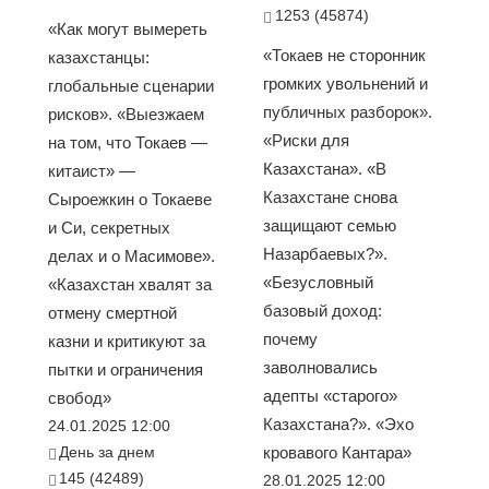
1253 (45874)
«Как могут вымереть
«Токаев не сторонник
казахстанцы:
громких увольнений и
глобальные сценарии
публичных разборок».
рисков». «Выезжаем
«Риски для
на том, что Токаев —
Казахстана». «В
китаист» —
Казахстане снова
Сыроежкин о Токаеве
защищают семью
и Си, секретных
Назарбаевых?».
делах и о Масимове».
«Безусловный
«Казахстан хвалят за
базовый доход:
отмену смертной
почему
казни и критикуют за
заволновались
пытки и ограничения
адепты «старого»
свобод»
Казахстана?». «Эхо
24.01.2025 12:00
День за днем
кровавого Кантара»
145 (42489)
28.01.2025 12:00