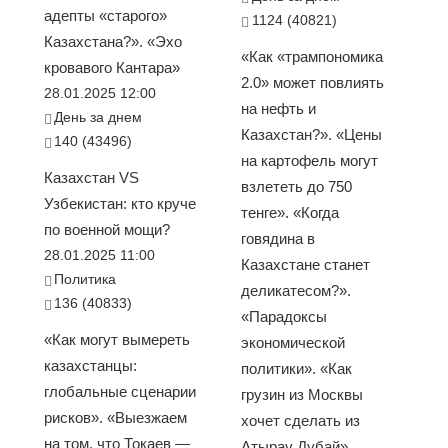
адепты «старого»
1124 (40821)
Казахстана?». «Эхо
«Как «трампономика
кровавого Кантара»
2.0» может повлиять
28.01.2025 12:00
на нефть и
День за днем
Казахстан?». «Цены
140 (43496)
на картофель могут
Казахстан VS
взлететь до 750
Узбекистан: кто круче
тенге». «Когда
по военной мощи?
говядина в
28.01.2025 11:00
Казахстане станет
Политика
деликатесом?».
136 (40833)
«Парадоксы
«Как могут вымереть
экономической
казахстанцы:
политики». «Как
глобальные сценарии
грузин из Москвы
рисков». «Выезжаем
хочет сделать из
на том, что Токаев —
Атырау Дубай»