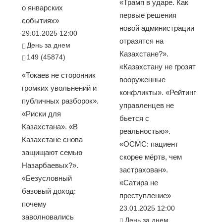
«Трамп в ударе. Как
о январских
первые решения
событиях»
новой администрации
29.01.2025 12:00
отразятся на
День за днем
Казахстане?».
149 (45874)
«Казахстану не грозят
«Токаев не сторонник
вооруженные
громких увольнений и
конфликты». «Рейтинг
публичных разборок».
управленцев не
«Риски для
бьется с
Казахстана». «В
реальностью».
Казахстане снова
«ОСМС: пациент
защищают семью
скорее мёртв, чем
Назарбаевых?».
застрахован».
«Безусловный
«Сатира не
базовый доход:
преступление»
почему
23.01.2025 12:00
заволновались
День за днем