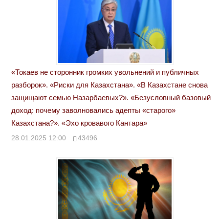
«Токаев не сторонник громких увольнений и публичных
разборок». «Риски для Казахстана». «В Казахстане снова
защищают семью Назарбаевых?». «Безусловный базовый
доход: почему заволновались адепты «старого»
Казахстана?». «Эхо кровавого Кантара»
28.01.2025 12:00
43496