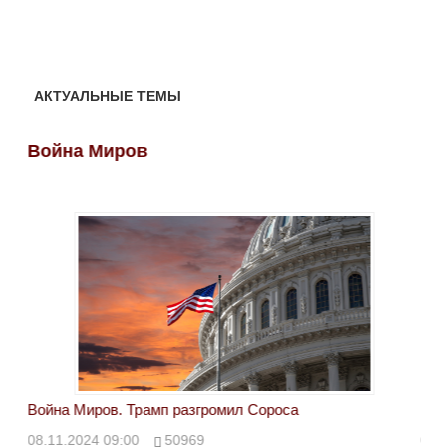
АКТУАЛЬНЫЕ ТЕМЫ
Война Миров
Во
Война Миров. Трамп разгромил Сороса
Вой
08.11.2024 09:00
50969
08.