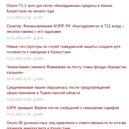
Около Т1,1 трлн достигли «безнадежные» кредиты в банках
Казахстана на начало года
31.01.2025 13:18
1557
Сенатор: Финансирование МЭПР РК «Казгидромета» в Т12 млрд –
несопоставимо с его задачами
31.01.2025 13:00
1634
Новые госструктуры из служб гражданской защиты создали для
готовности к паводкам в Казахстане
31.01.2025 12:40
1533
Чинкисбаева сменила Жамишева на посту главы фонда «Қазақстан
халқына»
31.01.2025 12:15
1624
Средневековая башня обрушилась после предупреждений
общественников в Туркестанской области
31.01.2025 12:05
1644
АЗРК проверит Beeline после сообщений о повышении тарифов
31.01.2025 11:35
1687
Около 80 должностных лиц привлекли к ответственности по итогам
проверок минпросвета в Казахстане