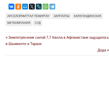
АРСЕЛОРМИТТАЛ ТЕМИРТАУ
ЗАРПЛАТЫ
КАРАГАНДИНСКАЯ
МЕТКОМПАНИЯ
СУД
Previous
Землетрясение силой 7,7 балла в Афганистане ощущалось
Навигация
Post:
в Шымкенте и Таразе
по
Next
Дода
Post:
записям