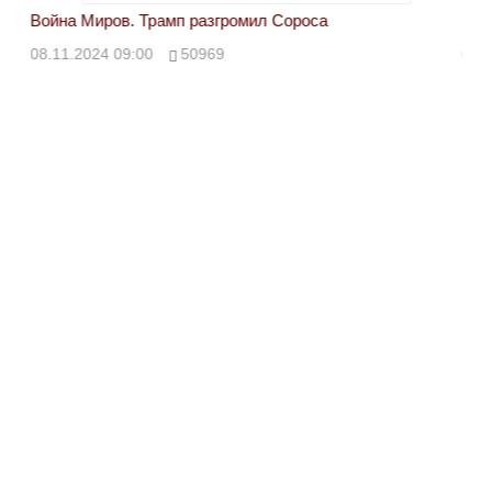
Война Миров. Трамп разгромил Сороса
Вой
08.11.2024 09:00
50969
08.