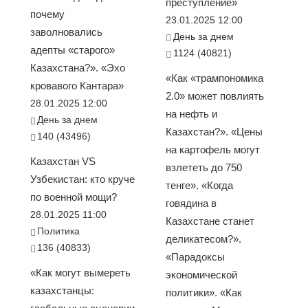
преступление»
почему
23.01.2025 12:00
заволновались
День за днем
адепты «старого»
1124 (40821)
Казахстана?». «Эхо
«Как «трампономика
кровавого Кантара»
2.0» может повлиять
28.01.2025 12:00
на нефть и
День за днем
Казахстан?». «Цены
140 (43496)
на картофель могут
Казахстан VS
взлететь до 750
Узбекистан: кто круче
тенге». «Когда
по военной мощи?
говядина в
28.01.2025 11:00
Казахстане станет
Политика
деликатесом?».
136 (40833)
«Парадоксы
«Как могут вымереть
экономической
казахстанцы:
политики». «Как