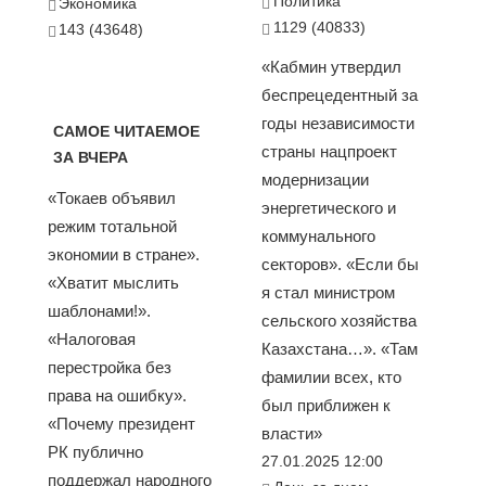
Политика
Экономика
1129 (40833)
143 (43648)
«Кабмин утвердил
беспрецедентный за
годы независимости
САМОЕ ЧИТАЕМОЕ
страны нацпроект
ЗА ВЧЕРА
модернизации
«Токаев объявил
энергетического и
режим тотальной
коммунального
экономии в стране».
секторов». «Если бы
«Хватит мыслить
я стал министром
шаблонами!».
сельского хозяйства
«Налоговая
Казахстана…». «Там
перестройка без
фамилии всех, кто
права на ошибку».
был приближен к
«Почему президент
власти»
РК публично
27.01.2025 12:00
поддержал народного