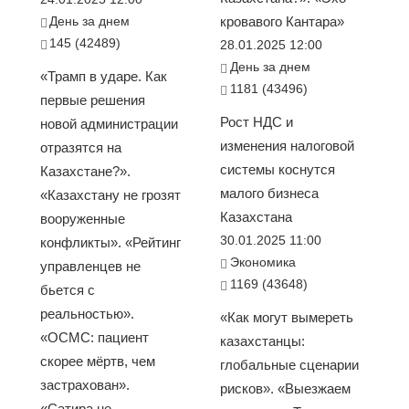
День за днем
кровавого Кантара»
145 (42489)
28.01.2025 12:00
День за днем
«Трамп в ударе. Как
1181 (43496)
первые решения
Рост НДС и
новой администрации
изменения налоговой
отразятся на
системы коснутся
Казахстане?».
малого бизнеса
«Казахстану не грозят
Казахстана
вооруженные
30.01.2025 11:00
конфликты». «Рейтинг
Экономика
управленцев не
1169 (43648)
бьется с
реальностью».
«Как могут вымереть
«ОСМС: пациент
казахстанцы:
скорее мёртв, чем
глобальные сценарии
застрахован».
рисков». «Выезжаем
«Сатира не