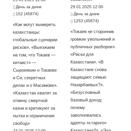
День за днем
29.01.2025 12:00
152 (45874)
День за днем
1253 (45874)
«Как могут вымереть
«Токаев не сторонник
казахстанцы:
громких увольнений и
глобальные сценарии
публичных разборок».
рисков». «Выезжаем
«Риски для
на том, что Токаев —
Казахстана». «В
китаист» —
Казахстане снова
Сыроежкин о Токаеве
защищают семью
и Си, секретных
Назарбаевых?».
делах и о Масимове».
«Безусловный
«Казахстан хвалят за
базовый доход:
отмену смертной
почему
казни и критикуют за
заволновались
пытки и ограничения
адепты «старого»
свобод»
Казахстана?». «Эхо
24.01.2025 12:00