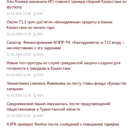
Али Алиева назначили ИО главного тренера сборной Казахстана по
футболу
31.01.2025 13:30
1597
Около Т1,1 трлн достигли «безнадежные» кредиты в банках
Казахстана на начало года
31.01.2025 13:18
1557
Сенатор: Финансирование МЭПР РК «Казгидромета» в Т12 млрд –
несопоставимо с его задачами
31.01.2025 13:00
1634
Новые госструктуры из служб гражданской защиты создали для
готовности к паводкам в Казахстане
31.01.2025 12:40
1533
Чинкисбаева сменила Жамишева на посту главы фонда «Қазақстан
халқына»
31.01.2025 12:15
1624
Средневековая башня обрушилась после предупреждений
общественников в Туркестанской области
31.01.2025 12:05
1644
АЗРК проверит Beeline после сообщений о повышении тарифов