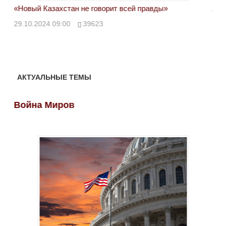
«Новый Казахстан не говорит всей правды»
Лон
ми
29.10.2024 09:00
39623
28.
АКТУАЛЬНЫЕ ТЕМЫ
Война Миров
Во