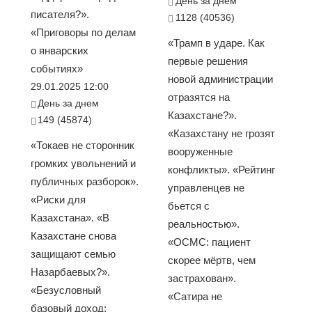
День за днем
писателя?».
1128 (40536)
«Приговоры по делам
«Трамп в ударе. Как
о январских
первые решения
событиях»
новой администрации
29.01.2025 12:00
отразятся на
День за днем
Казахстане?».
149 (45874)
«Казахстану не грозят
«Токаев не сторонник
вооруженные
громких увольнений и
конфликты». «Рейтинг
публичных разборок».
управленцев не
«Риски для
бьется с
Казахстана». «В
реальностью».
Казахстане снова
«ОСМС: пациент
защищают семью
скорее мёртв, чем
Назарбаевых?».
застрахован».
«Безусловный
«Сатира не
базовый доход: