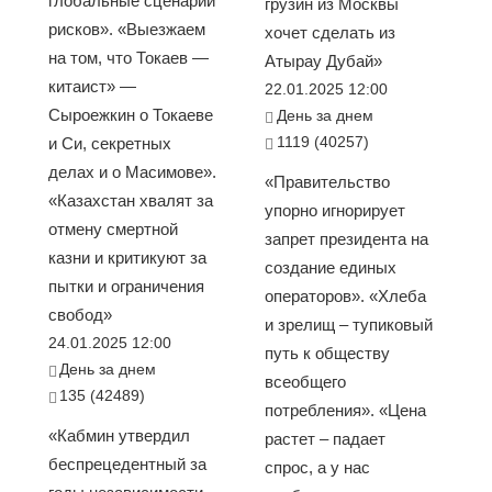
глобальные сценарии
грузин из Москвы
рисков». «Выезжаем
хочет сделать из
на том, что Токаев —
Атырау Дубай»
китаист» —
22.01.2025 12:00
Сыроежкин о Токаеве
День за днем
1119 (40257)
и Си, секретных
делах и о Масимове».
«Правительство
«Казахстан хвалят за
упорно игнорирует
отмену смертной
запрет президента на
казни и критикуют за
создание единых
пытки и ограничения
операторов». «Хлеба
свобод»
и зрелищ – тупиковый
24.01.2025 12:00
путь к обществу
День за днем
всеобщего
135 (42489)
потребления». «Цена
«Кабмин утвердил
растет – падает
беспрецедентный за
спрос, а у нас