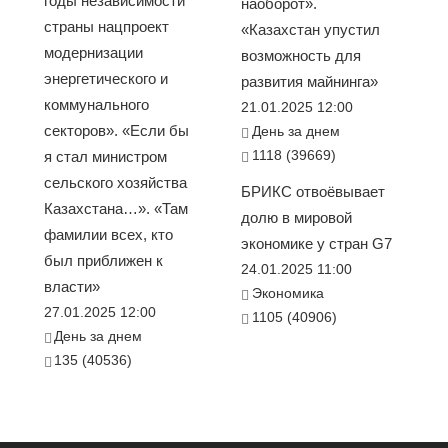
годы независимости
наоборот».
страны нацпроект
«Казахстан упустил
модернизации
возможность для
энергетического и
развития майнинга»
коммунального
21.01.2025 12:00
секторов». «Если бы
День за днем
1118 (39669)
я стал министром
сельского хозяйства
БРИКС отвоёвывает
Казахстана…». «Там
долю в мировой
фамилии всех, кто
экономике у стран G7
был приближен к
24.01.2025 11:00
власти»
Экономика
27.01.2025 12:00
1105 (40906)
День за днем
135 (40536)