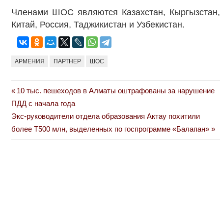
Членами ШОС являются Казахстан, Кыргызстан,
Китай, Россия, Таджикистан и Узбекистан.
АРМЕНИЯ
ПАРТНЕР
ШОС
Previous
10 тыс. пешеходов в Алматы оштрафованы за нарушение
Навигация
Post:
ПДД с начала года
по
Next
Экс-руководители отдела образования Актау похитили
Post:
более Т500 млн, выделенных по госпрограмме «Балапан»
записям