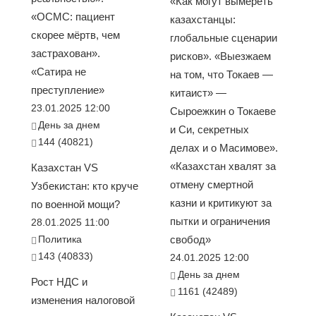
«Как могут вымереть
«ОСМС: пациент
казахстанцы:
скорее мёртв, чем
глобальные сценарии
застрахован».
рисков». «Выезжаем
«Сатира не
на том, что Токаев —
преступление»
китаист» —
23.01.2025 12:00
Сыроежкин о Токаеве
День за днем
и Си, секретных
144 (40821)
делах и о Масимове».
«Казахстан хвалят за
Казахстан VS
отмену смертной
Узбекистан: кто круче
казни и критикуют за
по военной мощи?
пытки и ограничения
28.01.2025 11:00
Политика
свобод»
143 (40833)
24.01.2025 12:00
День за днем
Рост НДС и
1161 (42489)
изменения налоговой