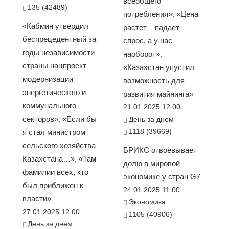
всеобщего
135 (42489)
потребления». «Цена
«Кабмин утвердил
растет – падает
беспрецедентный за
спрос, а у нас
годы независимости
наоборот».
страны нацпроект
«Казахстан упустил
модернизации
возможность для
энергетического и
развития майнинга»
коммунального
21.01.2025 12:00
секторов». «Если бы
День за днем
1118 (39669)
я стал министром
сельского хозяйства
БРИКС отвоёвывает
Казахстана…». «Там
долю в мировой
фамилии всех, кто
экономике у стран G7
был приближен к
24.01.2025 11:00
власти»
Экономика
27.01.2025 12:00
1105 (40906)
День за днем