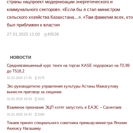
страны нацпроект модернизации энергетического и
коммунального секторов». «Если бы я стал министром
сельского хозяйства Казахстана…». «Там фамилии всех, кто
был приближен к власти»
27.01.2025 12:00
40536
НОВОСТИ
Средневзвешенный курс тенге на торгах KASE подорожал на Т0,99
до Т518,2
31.01.2025 17:25
1575
Экс-руководителю управления культуры Астаны Мажагулову
вынесли приговор за хищение
31.01.2025 16:54
1642
Взаимное признание ЭЦП хотят запустить в ЕАЭС – Сагинтаев
31.01.2025 16:42
1590
Токаев принял специального советника премьер-министра Японии
Акихису Нагашиму