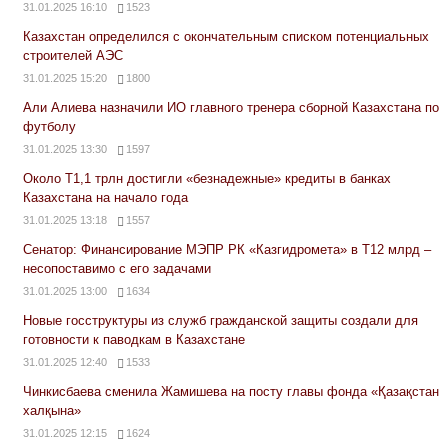
31.01.2025 16:10
1523
Казахстан определился с окончательным списком потенциальных
строителей АЭС
31.01.2025 15:20
1800
Али Алиева назначили ИО главного тренера сборной Казахстана по
футболу
31.01.2025 13:30
1597
Около Т1,1 трлн достигли «безнадежные» кредиты в банках
Казахстана на начало года
31.01.2025 13:18
1557
Сенатор: Финансирование МЭПР РК «Казгидромета» в Т12 млрд –
несопоставимо с его задачами
31.01.2025 13:00
1634
Новые госструктуры из служб гражданской защиты создали для
готовности к паводкам в Казахстане
31.01.2025 12:40
1533
Чинкисбаева сменила Жамишева на посту главы фонда «Қазақстан
халқына»
31.01.2025 12:15
1624