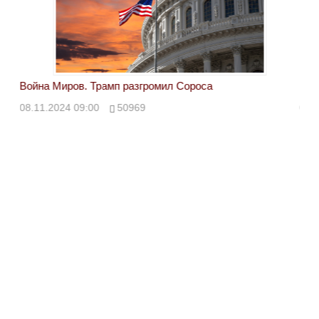
Война Миров. Трамп разгромил Сороса
Вой
08.11.2024 09:00
50969
08.