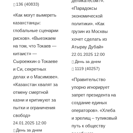
деликатесом?».
136 (40833)
«Парадоксы
«Как могут вымереть
экономической
казахстанцы:
политики». «Как
глобальные сценарии
грузин из Москвы
рисков». «Выезжаем
хочет сделать из
на том, что Токаев —
Атырау Дубай»
китаист» —
22.01.2025 12:00
Сыроежкин о Токаеве
День за днем
1119 (40257)
и Си, секретных
делах и о Масимове».
«Правительство
«Казахстан хвалят за
упорно игнорирует
отмену смертной
запрет президента на
казни и критикуют за
создание единых
пытки и ограничения
операторов». «Хлеба
свобод»
и зрелищ – тупиковый
24.01.2025 12:00
путь к обществу
День за днем