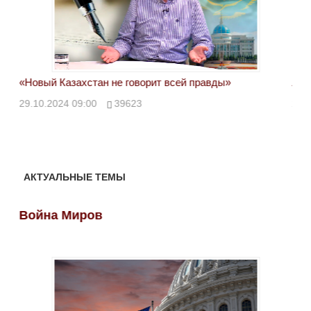
«Новый Казахстан не говорит всей правды»
Лон
ми
29.10.2024 09:00
39623
28.
АКТУАЛЬНЫЕ ТЕМЫ
Война Миров
Во