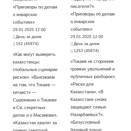
писателя?».
«Приговоры по делам
«Приговоры по делам
о январских
о январских
событиях»
событиях»
29.01.2025 12:00
День за днем
29.01.2025 12:00
152 (45874)
День за днем
1253 (45874)
«Как могут вымереть
«Токаев не сторонник
казахстанцы:
громких увольнений и
глобальные сценарии
публичных разборок».
рисков». «Выезжаем
«Риски для
на том, что Токаев —
Казахстана». «В
китаист» —
Казахстане снова
Сыроежкин о Токаеве
защищают семью
и Си, секретных
Назарбаевых?».
делах и о Масимове».
«Безусловный
«Казахстан хвалят за
базовый доход:
отмену смертной