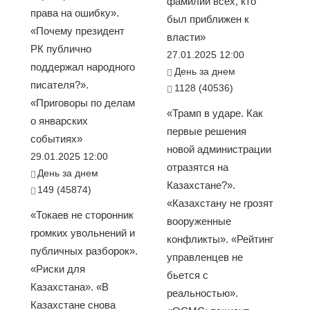
фамилии всех, кто
права на ошибку».
был приближен к
«Почему президент
власти»
РК публично
27.01.2025 12:00
поддержал народного
День за днем
писателя?».
1128 (40536)
«Приговоры по делам
«Трамп в ударе. Как
о январских
первые решения
событиях»
новой администрации
29.01.2025 12:00
отразятся на
День за днем
Казахстане?».
149 (45874)
«Казахстану не грозят
«Токаев не сторонник
вооруженные
громких увольнений и
конфликты». «Рейтинг
публичных разборок».
управленцев не
«Риски для
бьется с
Казахстана». «В
реальностью».
Казахстане снова