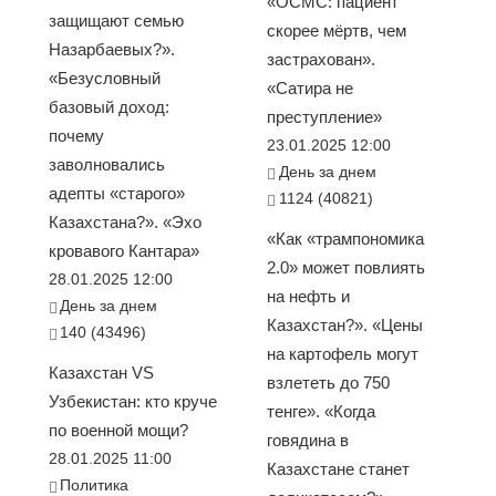
«ОСМС: пациент
защищают семью
скорее мёртв, чем
Назарбаевых?».
застрахован».
«Безусловный
«Сатира не
базовый доход:
преступление»
почему
23.01.2025 12:00
заволновались
День за днем
адепты «старого»
1124 (40821)
Казахстана?». «Эхо
«Как «трампономика
кровавого Кантара»
2.0» может повлиять
28.01.2025 12:00
на нефть и
День за днем
Казахстан?». «Цены
140 (43496)
на картофель могут
Казахстан VS
взлететь до 750
Узбекистан: кто круче
тенге». «Когда
по военной мощи?
говядина в
28.01.2025 11:00
Казахстане станет
Политика