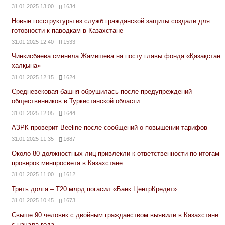
31.01.2025 13:00
1634
Новые госструктуры из служб гражданской защиты создали для
готовности к паводкам в Казахстане
31.01.2025 12:40
1533
Чинкисбаева сменила Жамишева на посту главы фонда «Қазақстан
халқына»
31.01.2025 12:15
1624
Средневековая башня обрушилась после предупреждений
общественников в Туркестанской области
31.01.2025 12:05
1644
АЗРК проверит Beeline после сообщений о повышении тарифов
31.01.2025 11:35
1687
Около 80 должностных лиц привлекли к ответственности по итогам
проверок минпросвета в Казахстане
31.01.2025 11:00
1612
Треть долга – Т20 млрд погасил «Банк ЦентрКредит»
31.01.2025 10:45
1673
Свыше 90 человек с двойным гражданством выявили в Казахстане
с начала года