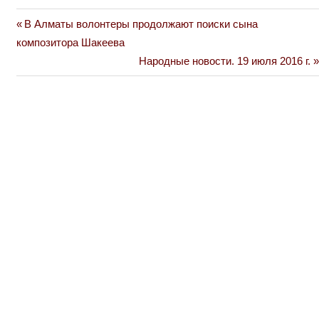
Previous
В Алматы волонтеры продолжают поиски сына
Навигация
Post:
композитора Шакеева
по
Next
Народные новости. 19 июля 2016 г.
Post:
записям