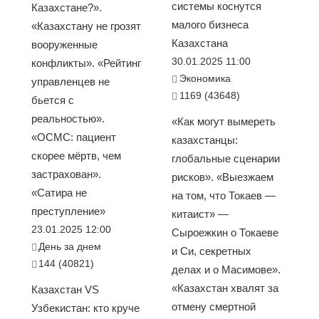
системы коснутся
Казахстане?».
малого бизнеса
«Казахстану не грозят
Казахстана
вооруженные
30.01.2025 11:00
конфликты». «Рейтинг
Экономика
управленцев не
1169 (43648)
бьется с
реальностью».
«Как могут вымереть
«ОСМС: пациент
казахстанцы:
скорее мёртв, чем
глобальные сценарии
застрахован».
рисков». «Выезжаем
«Сатира не
на том, что Токаев —
преступление»
китаист» —
23.01.2025 12:00
Сыроежкин о Токаеве
День за днем
и Си, секретных
144 (40821)
делах и о Масимове».
«Казахстан хвалят за
Казахстан VS
отмену смертной
Узбекистан: кто круче