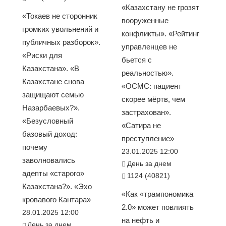
«Казахстану не грозят
«Токаев не сторонник
вооруженные
громких увольнений и
конфликты». «Рейтинг
публичных разборок».
управленцев не
«Риски для
бьется с
Казахстана». «В
реальностью».
Казахстане снова
«ОСМС: пациент
защищают семью
скорее мёртв, чем
Назарбаевых?».
застрахован».
«Безусловный
«Сатира не
базовый доход:
преступление»
почему
23.01.2025 12:00
заволновались
День за днем
адепты «старого»
1124 (40821)
Казахстана?». «Эхо
«Как «трампономика
кровавого Кантара»
2.0» может повлиять
28.01.2025 12:00
на нефть и
День за днем