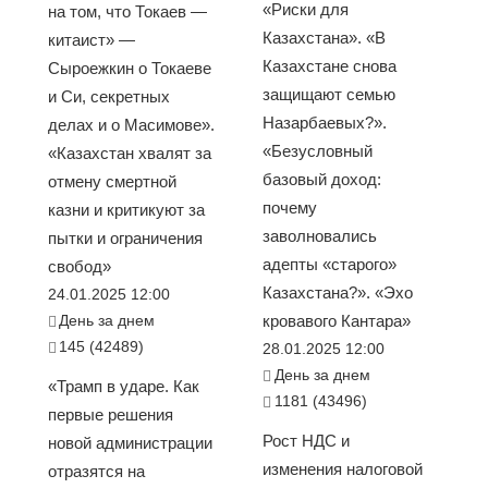
«Риски для
на том, что Токаев —
Казахстана». «В
китаист» —
Казахстане снова
Сыроежкин о Токаеве
защищают семью
и Си, секретных
Назарбаевых?».
делах и о Масимове».
«Безусловный
«Казахстан хвалят за
базовый доход:
отмену смертной
почему
казни и критикуют за
заволновались
пытки и ограничения
адепты «старого»
свобод»
Казахстана?». «Эхо
24.01.2025 12:00
День за днем
кровавого Кантара»
145 (42489)
28.01.2025 12:00
День за днем
«Трамп в ударе. Как
1181 (43496)
первые решения
Рост НДС и
новой администрации
изменения налоговой
отразятся на