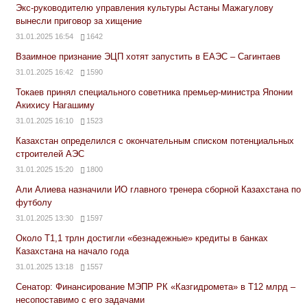
Экс-руководителю управления культуры Астаны Мажагулову
вынесли приговор за хищение
31.01.2025 16:54
1642
Взаимное признание ЭЦП хотят запустить в ЕАЭС – Сагинтаев
31.01.2025 16:42
1590
Токаев принял специального советника премьер-министра Японии
Акихису Нагашиму
31.01.2025 16:10
1523
Казахстан определился с окончательным списком потенциальных
строителей АЭС
31.01.2025 15:20
1800
Али Алиева назначили ИО главного тренера сборной Казахстана по
футболу
31.01.2025 13:30
1597
Около Т1,1 трлн достигли «безнадежные» кредиты в банках
Казахстана на начало года
31.01.2025 13:18
1557
Сенатор: Финансирование МЭПР РК «Казгидромета» в Т12 млрд –
несопоставимо с его задачами