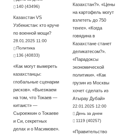
Казахстан?». «Цены
140 (43496)
на картофель могут
Казахстан VS
взлететь до 750
Узбекистан: кто круче
тенге». «Когда
по военной мощи?
говядина в
28.01.2025 11:00
Казахстане станет
Политика
деликатесом?».
136 (40833)
«Парадоксы
«Как могут вымереть
экономической
казахстанцы:
политики». «Как
глобальные сценарии
грузин из Москвы
рисков». «Выезжаем
хочет сделать из
на том, что Токаев —
Атырау Дубай»
китаист» —
22.01.2025 12:00
Сыроежкин о Токаеве
День за днем
1119 (40257)
и Си, секретных
делах и о Масимове».
«Правительство