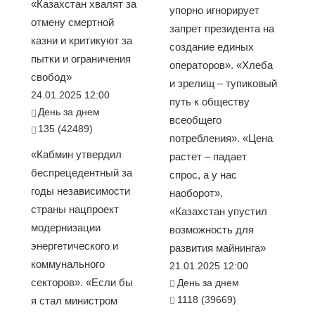
«Казахстан хвалят за
упорно игнорирует
отмену смертной
запрет президента на
казни и критикуют за
создание единых
пытки и ограничения
операторов». «Хлеба
свобод»
и зрелищ – тупиковый
24.01.2025 12:00
путь к обществу
День за днем
всеобщего
135 (42489)
потребления». «Цена
«Кабмин утвердил
растет – падает
беспрецедентный за
спрос, а у нас
годы независимости
наоборот».
страны нацпроект
«Казахстан упустил
модернизации
возможность для
энергетического и
развития майнинга»
коммунального
21.01.2025 12:00
секторов». «Если бы
День за днем
1118 (39669)
я стал министром