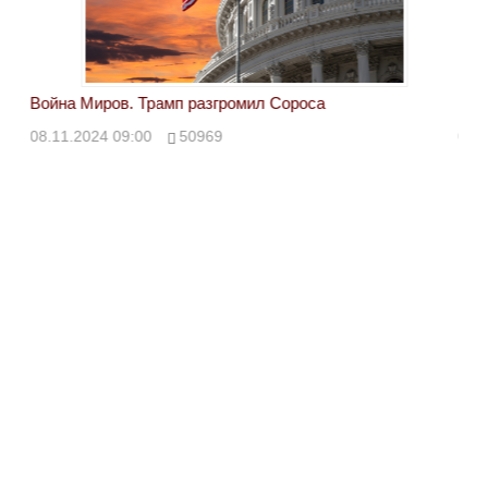
Война Миров. Трамп разгромил Сороса
Вой
08.11.2024 09:00
50969
08.