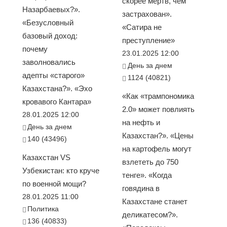
скорее мёртв, чем
Назарбаевых?».
застрахован».
«Безусловный
«Сатира не
базовый доход:
преступление»
почему
23.01.2025 12:00
заволновались
День за днем
адепты «старого»
1124 (40821)
Казахстана?». «Эхо
«Как «трампономика
кровавого Кантара»
2.0» может повлиять
28.01.2025 12:00
на нефть и
День за днем
Казахстан?». «Цены
140 (43496)
на картофель могут
Казахстан VS
взлететь до 750
Узбекистан: кто круче
тенге». «Когда
по военной мощи?
говядина в
28.01.2025 11:00
Казахстане станет
Политика
деликатесом?».
136 (40833)