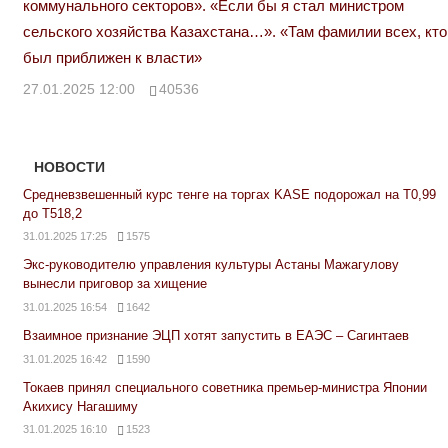
коммунального секторов». «Если бы я стал министром
сельского хозяйства Казахстана…». «Там фамилии всех, кто
был приближен к власти»
27.01.2025 12:00
40536
НОВОСТИ
Средневзвешенный курс тенге на торгах KASE подорожал на Т0,99
до Т518,2
31.01.2025 17:25
1575
Экс-руководителю управления культуры Астаны Мажагулову
вынесли приговор за хищение
31.01.2025 16:54
1642
Взаимное признание ЭЦП хотят запустить в ЕАЭС – Сагинтаев
31.01.2025 16:42
1590
Токаев принял специального советника премьер-министра Японии
Акихису Нагашиму
31.01.2025 16:10
1523