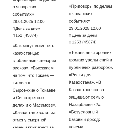
«Приговоры по делам
о январских
о январских
событиях»
событиях»
29.01.2025 12:00
День за днем
29.01.2025 12:00
152 (45874)
День за днем
1253 (45874)
«Как могут вымереть
«Токаев не сторонник
казахстанцы:
громких увольнений и
глобальные сценарии
публичных разборок».
рисков». «Выезжаем
«Риски для
на том, что Токаев —
Казахстана». «В
китаист» —
Казахстане снова
Сыроежкин о Токаеве
защищают семью
и Си, секретных
Назарбаевых?».
делах и о Масимове».
«Безусловный
«Казахстан хвалят за
базовый доход:
отмену смертной
почему
казни и критикуют за