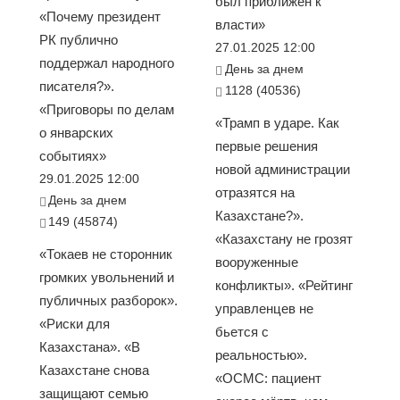
был приближен к
«Почему президент
власти»
РК публично
27.01.2025 12:00
поддержал народного
День за днем
писателя?».
1128 (40536)
«Приговоры по делам
«Трамп в ударе. Как
о январских
первые решения
событиях»
новой администрации
29.01.2025 12:00
отразятся на
День за днем
Казахстане?».
149 (45874)
«Казахстану не грозят
«Токаев не сторонник
вооруженные
громких увольнений и
конфликты». «Рейтинг
публичных разборок».
управленцев не
«Риски для
бьется с
Казахстана». «В
реальностью».
Казахстане снова
«ОСМС: пациент
защищают семью