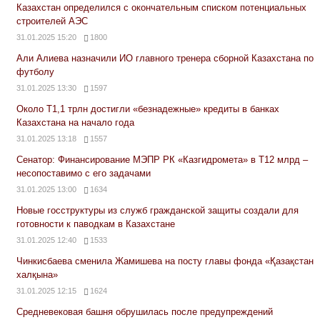
Казахстан определился с окончательным списком потенциальных
строителей АЭС
31.01.2025 15:20
1800
Али Алиева назначили ИО главного тренера сборной Казахстана по
футболу
31.01.2025 13:30
1597
Около Т1,1 трлн достигли «безнадежные» кредиты в банках
Казахстана на начало года
31.01.2025 13:18
1557
Сенатор: Финансирование МЭПР РК «Казгидромета» в Т12 млрд –
несопоставимо с его задачами
31.01.2025 13:00
1634
Новые госструктуры из служб гражданской защиты создали для
готовности к паводкам в Казахстане
31.01.2025 12:40
1533
Чинкисбаева сменила Жамишева на посту главы фонда «Қазақстан
халқына»
31.01.2025 12:15
1624
Средневековая башня обрушилась после предупреждений