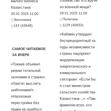
Узбекистан: кто круче
малого бизнеса
по военной мощи?
Казахстана
28.01.2025 11:00
30.01.2025 11:00
Политика
Экономика
1129 (40833)
143 (43648)
«Кабмин утвердил
беспрецедентный за
годы независимости
САМОЕ ЧИТАЕМОЕ
страны нацпроект
ЗА ВЧЕРА
модернизации
«Токаев объявил
энергетического и
режим тотальной
коммунального
экономии в стране».
секторов». «Если бы
«Хватит мыслить
я стал министром
шаблонами!».
сельского хозяйства
«Налоговая
Казахстана…». «Там
перестройка без
фамилии всех, кто
права на ошибку».