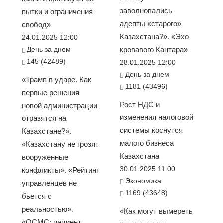
заволновались
пытки и ограничения
адепты «старого»
свобод»
Казахстана?». «Эхо
24.01.2025 12:00
День за днем
кровавого Кантара»
145 (42489)
28.01.2025 12:00
День за днем
«Трамп в ударе. Как
1181 (43496)
первые решения
Рост НДС и
новой администрации
изменения налоговой
отразятся на
системы коснутся
Казахстане?».
малого бизнеса
«Казахстану не грозят
Казахстана
вооруженные
30.01.2025 11:00
конфликты». «Рейтинг
Экономика
управленцев не
1169 (43648)
бьется с
реальностью».
«Как могут вымереть
«ОСМС: пациент