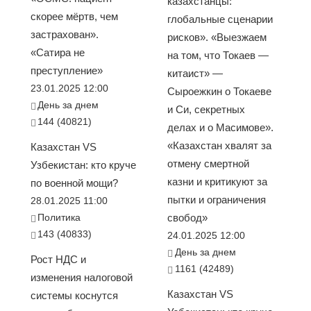
казахстанцы:
скорее мёртв, чем
глобальные сценарии
застрахован».
рисков». «Выезжаем
«Сатира не
на том, что Токаев —
преступление»
китаист» —
23.01.2025 12:00
Сыроежкин о Токаеве
День за днем
и Си, секретных
144 (40821)
делах и о Масимове».
«Казахстан хвалят за
Казахстан VS
отмену смертной
Узбекистан: кто круче
казни и критикуют за
по военной мощи?
пытки и ограничения
28.01.2025 11:00
Политика
свобод»
143 (40833)
24.01.2025 12:00
День за днем
Рост НДС и
1161 (42489)
изменения налоговой
Казахстан VS
системы коснутся