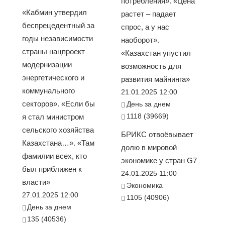
потребления». «Цена
«Кабмин утвердил
растет – падает
беспрецедентный за
спрос, а у нас
годы независимости
наоборот».
страны нацпроект
«Казахстан упустил
модернизации
возможность для
энергетического и
развития майнинга»
коммунального
21.01.2025 12:00
секторов». «Если бы
День за днем
1118 (39669)
я стал министром
сельского хозяйства
БРИКС отвоёвывает
Казахстана…». «Там
долю в мировой
фамилии всех, кто
экономике у стран G7
был приближен к
24.01.2025 11:00
власти»
Экономика
27.01.2025 12:00
1105 (40906)
День за днем
135 (40536)