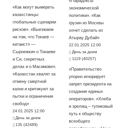
«Парадоксы
«Как могут вымереть
экономической
казахстанцы:
политики». «Как
глобальные сценарии
грузин из Москвы
рисков». «Выезжаем
хочет сделать из
на том, что Токаев —
Атырау Дубай»
китаист» —
22.01.2025 12:00
Сыроежкин о Токаеве
День за днем
1119 (40257)
и Си, секретных
делах и о Масимове».
«Правительство
«Казахстан хвалят за
упорно игнорирует
отмену смертной
запрет президента на
казни и критикуют за
создание единых
пытки и ограничения
операторов». «Хлеба
свобод»
и зрелищ – тупиковый
24.01.2025 12:00
путь к обществу
День за днем
всеобщего
135 (42489)