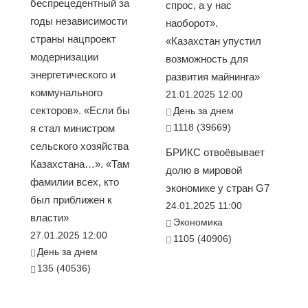
беспрецедентный за
спрос, а у нас
годы независимости
наоборот».
страны нацпроект
«Казахстан упустил
модернизации
возможность для
энергетического и
развития майнинга»
коммунального
21.01.2025 12:00
секторов». «Если бы
День за днем
1118 (39669)
я стал министром
сельского хозяйства
БРИКС отвоёвывает
Казахстана…». «Там
долю в мировой
фамилии всех, кто
экономике у стран G7
был приближен к
24.01.2025 11:00
власти»
Экономика
27.01.2025 12:00
1105 (40906)
День за днем
135 (40536)