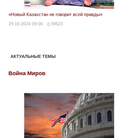
«Новый Казахстан не говорит всей правды»
Лон
ми
29.10.2024 09:00
39623
28.
АКТУАЛЬНЫЕ ТЕМЫ
Война Миров
Во