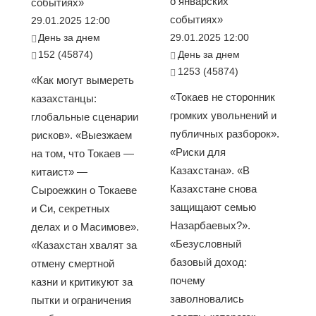
о январских
событиях»
событиях»
29.01.2025 12:00
День за днем
29.01.2025 12:00
152 (45874)
День за днем
1253 (45874)
«Как могут вымереть
«Токаев не сторонник
казахстанцы:
громких увольнений и
глобальные сценарии
публичных разборок».
рисков». «Выезжаем
«Риски для
на том, что Токаев —
Казахстана». «В
китаист» —
Казахстане снова
Сыроежкин о Токаеве
защищают семью
и Си, секретных
Назарбаевых?».
делах и о Масимове».
«Безусловный
«Казахстан хвалят за
базовый доход:
отмену смертной
почему
казни и критикуют за
заволновались
пытки и ограничения