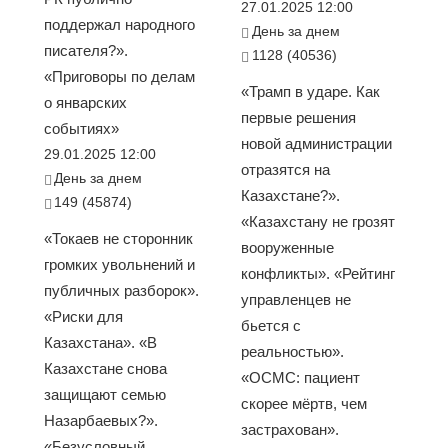
27.01.2025 12:00
поддержал народного
День за днем
писателя?».
1128 (40536)
«Приговоры по делам
«Трамп в ударе. Как
о январских
первые решения
событиях»
новой администрации
29.01.2025 12:00
отразятся на
День за днем
Казахстане?».
149 (45874)
«Казахстану не грозят
«Токаев не сторонник
вооруженные
громких увольнений и
конфликты». «Рейтинг
публичных разборок».
управленцев не
«Риски для
бьется с
Казахстана». «В
реальностью».
Казахстане снова
«ОСМС: пациент
защищают семью
скорее мёртв, чем
Назарбаевых?».
застрахован».
«Безусловный