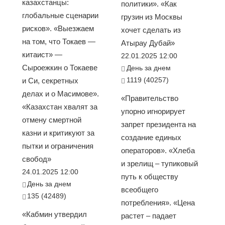
казахстанцы:
политики». «Как
глобальные сценарии
грузин из Москвы
рисков». «Выезжаем
хочет сделать из
на том, что Токаев —
Атырау Дубай»
китаист» —
22.01.2025 12:00
Сыроежкин о Токаеве
День за днем
1119 (40257)
и Си, секретных
делах и о Масимове».
«Правительство
«Казахстан хвалят за
упорно игнорирует
отмену смертной
запрет президента на
казни и критикуют за
создание единых
пытки и ограничения
операторов». «Хлеба
свобод»
и зрелищ – тупиковый
24.01.2025 12:00
путь к обществу
День за днем
всеобщего
135 (42489)
потребления». «Цена
«Кабмин утвердил
растет – падает