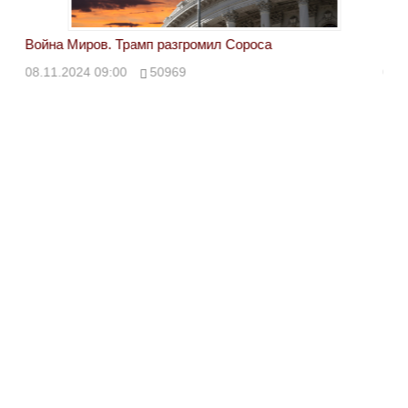
Война Миров. Трамп разгромил Сороса
Вой
08.11.2024 09:00
50969
08.