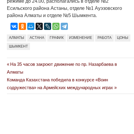
режиме до 24.00, располагались в отделе №2
Есильского района Астаны, отделе №1 Ауэзовского
района Алматы и отделе №5 Шымкента.
АЛМАТЫ
АСТАНА
ГРАФИК
ИЗМЕНЕНИЕ
РАБОТА
ЦОНЫ
ШЫМКЕНТ
Previous
На 35 часов закроют движение по пр. Назарбаева в
Навигация
Post:
Алматы
по
Next
Команда Казахстана победила в конкурсе «Воин
Post:
содружества» на Армейских международных играх
записям