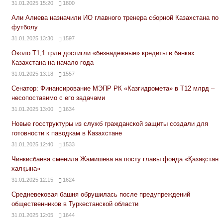
31.01.2025 15:20
1800
Али Алиева назначили ИО главного тренера сборной Казахстана по
футболу
31.01.2025 13:30
1597
Около Т1,1 трлн достигли «безнадежные» кредиты в банках
Казахстана на начало года
31.01.2025 13:18
1557
Сенатор: Финансирование МЭПР РК «Казгидромета» в Т12 млрд –
несопоставимо с его задачами
31.01.2025 13:00
1634
Новые госструктуры из служб гражданской защиты создали для
готовности к паводкам в Казахстане
31.01.2025 12:40
1533
Чинкисбаева сменила Жамишева на посту главы фонда «Қазақстан
халқына»
31.01.2025 12:15
1624
Средневековая башня обрушилась после предупреждений
общественников в Туркестанской области
31.01.2025 12:05
1644