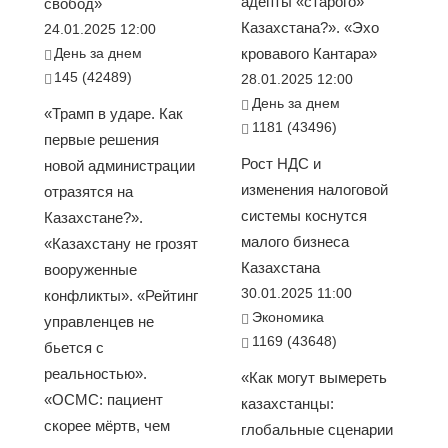
адепты «старого»
свобод»
Казахстана?». «Эхо
24.01.2025 12:00
День за днем
кровавого Кантара»
145 (42489)
28.01.2025 12:00
День за днем
«Трамп в ударе. Как
1181 (43496)
первые решения
Рост НДС и
новой администрации
изменения налоговой
отразятся на
системы коснутся
Казахстане?».
малого бизнеса
«Казахстану не грозят
Казахстана
вооруженные
30.01.2025 11:00
конфликты». «Рейтинг
Экономика
управленцев не
1169 (43648)
бьется с
реальностью».
«Как могут вымереть
«ОСМС: пациент
казахстанцы:
скорее мёртв, чем
глобальные сценарии