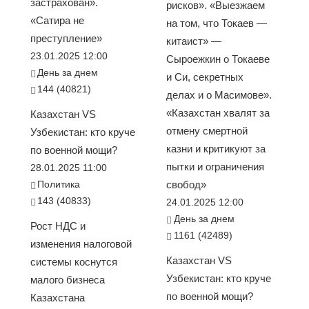
застрахован».
рисков». «Выезжаем
«Сатира не
на том, что Токаев —
преступление»
китаист» —
23.01.2025 12:00
Сыроежкин о Токаеве
День за днем
и Си, секретных
144 (40821)
делах и о Масимове».
«Казахстан хвалят за
Казахстан VS
отмену смертной
Узбекистан: кто круче
казни и критикуют за
по военной мощи?
пытки и ограничения
28.01.2025 11:00
Политика
свобод»
143 (40833)
24.01.2025 12:00
День за днем
Рост НДС и
1161 (42489)
изменения налоговой
Казахстан VS
системы коснутся
Узбекистан: кто круче
малого бизнеса
по военной мощи?
Казахстана