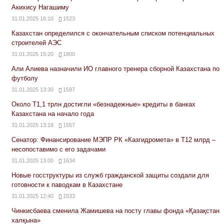
Акихису Нагашиму
31.01.2025 16:10
1523
Казахстан определился с окончательным списком потенциальных
строителей АЭС
31.01.2025 15:20
1800
Али Алиева назначили ИО главного тренера сборной Казахстана по
футболу
31.01.2025 13:30
1597
Около Т1,1 трлн достигли «безнадежные» кредиты в банках
Казахстана на начало года
31.01.2025 13:18
1557
Сенатор: Финансирование МЭПР РК «Казгидромета» в Т12 млрд –
несопоставимо с его задачами
31.01.2025 13:00
1634
Новые госструктуры из служб гражданской защиты создали для
готовности к паводкам в Казахстане
31.01.2025 12:40
1533
Чинкисбаева сменила Жамишева на посту главы фонда «Қазақстан
халқына»