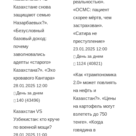
реальностью».
Казахстане снова
«ОСМС: пациент
защищают семью
скорее мёртв, чем
Назарбаевых?».
застрахован».
«Безусловный
«Сатира не
базовый доход:
преступление»
почему
23.01.2025 12:00
заволновались
День за днем
адепты «старого»
1124 (40821)
Казахстана?». «Эхо
«Как «трампономика
кровавого Кантара»
2.0» может повлиять
28.01.2025 12:00
на нефть и
День за днем
Казахстан?». «Цены
140 (43496)
на картофель могут
Казахстан VS
взлететь до 750
Узбекистан: кто круче
тенге». «Когда
по военной мощи?
говядина в
28.01.2025 11:00