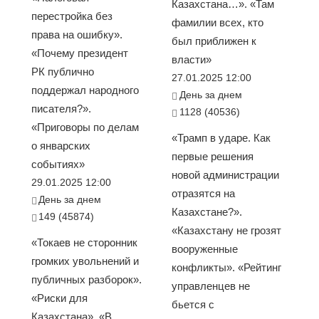
Казахстана…». «Там
перестройка без
фамилии всех, кто
права на ошибку».
был приближен к
«Почему президент
власти»
РК публично
27.01.2025 12:00
поддержал народного
День за днем
писателя?».
1128 (40536)
«Приговоры по делам
«Трамп в ударе. Как
о январских
первые решения
событиях»
новой администрации
29.01.2025 12:00
отразятся на
День за днем
Казахстане?».
149 (45874)
«Казахстану не грозят
«Токаев не сторонник
вооруженные
громких увольнений и
конфликты». «Рейтинг
публичных разборок».
управленцев не
«Риски для
бьется с
Казахстана». «В