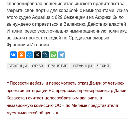
спровоцировало решение итальянского правительства
закрыть свои порты для кораблей с иммигрантами. Из-за
этого судно Aquarius с 629 беженцами из Африки было
вынуждено отправиться в Валенсию. Действия властей
Италии, резко ужесточивших иммиграционную политику,
вызвали протест соседей по Средиземноморью –
Франции и Испании.
БЕЖЕНЦЫ
ОТКАЗ
ПРИНЯТИЕ
УКРАИНЦЫ
ЧЕХИЯ
Previous
Провести дебаты и пересмотреть отказ Дании от четырех
Навигация
Post:
проектов интеграции ЕС предложил премьер-министр Дании
по
Next
Казахстан считает целесообразным включить в
Post:
независимую комиссию ООН по Мьянме представителя
записям
мусульманской общины