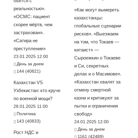
бьется с
реальностью».
«Как могут вымереть
«ОСМС: пациент
казахстанцы:
скорее мёртв, чем
глобальные сценарии
застрахован».
рисков». «Выезжаем
«Сатира не
на том, что Токаев —
преступление»
китаист» —
23.01.2025 12:00
Сыроежкин о Токаеве
День за днем
и Си, секретных
144 (40821)
делах и о Масимове».
«Казахстан хвалят за
Казахстан VS
отмену смертной
Узбекистан: кто круче
казни и критикуют за
по военной мощи?
пытки и ограничения
28.01.2025 11:00
Политика
свобод»
143 (40833)
24.01.2025 12:00
День за днем
Рост НДС и
1161 (42489)