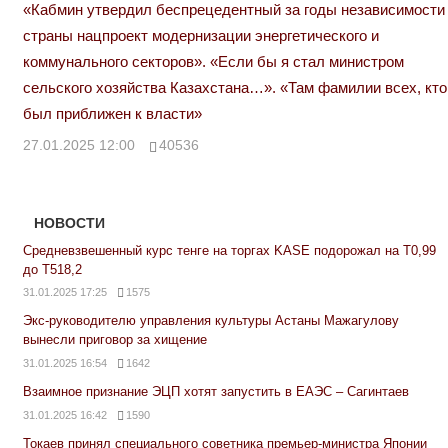
«Кабмин утвердил беспрецедентный за годы независимости
страны нацпроект модернизации энергетического и
коммунального секторов». «Если бы я стал министром
сельского хозяйства Казахстана…». «Там фамилии всех, кто
был приближен к власти»
27.01.2025 12:00
40536
НОВОСТИ
Средневзвешенный курс тенге на торгах KASE подорожал на Т0,99
до Т518,2
31.01.2025 17:25
1575
Экс-руководителю управления культуры Астаны Мажагулову
вынесли приговор за хищение
31.01.2025 16:54
1642
Взаимное признание ЭЦП хотят запустить в ЕАЭС – Сагинтаев
31.01.2025 16:42
1590
Токаев принял специального советника премьер-министра Японии