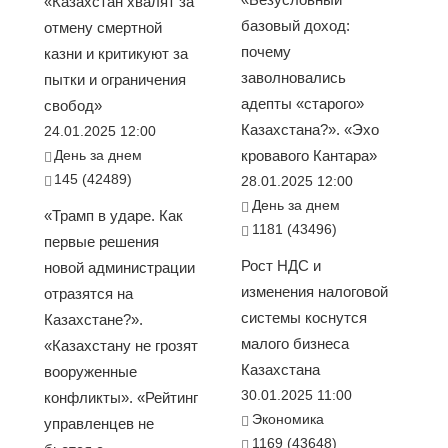
«Казахстан хвалят за
базовый доход:
отмену смертной
почему
казни и критикуют за
заволновались
пытки и ограничения
адепты «старого»
свобод»
Казахстана?». «Эхо
24.01.2025 12:00
День за днем
кровавого Кантара»
145 (42489)
28.01.2025 12:00
День за днем
«Трамп в ударе. Как
1181 (43496)
первые решения
Рост НДС и
новой администрации
изменения налоговой
отразятся на
системы коснутся
Казахстане?».
малого бизнеса
«Казахстану не грозят
Казахстана
вооруженные
30.01.2025 11:00
конфликты». «Рейтинг
Экономика
управленцев не
1169 (43648)