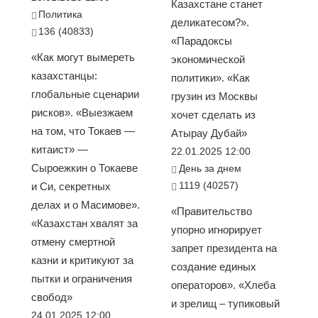
Казахстане станет
Политика
деликатесом?».
136 (40833)
«Парадоксы
«Как могут вымереть
экономической
казахстанцы:
политики». «Как
глобальные сценарии
грузин из Москвы
рисков». «Выезжаем
хочет сделать из
на том, что Токаев —
Атырау Дубай»
китаист» —
22.01.2025 12:00
Сыроежкин о Токаеве
День за днем
1119 (40257)
и Си, секретных
делах и о Масимове».
«Правительство
«Казахстан хвалят за
упорно игнорирует
отмену смертной
запрет президента на
казни и критикуют за
создание единых
пытки и ограничения
операторов». «Хлеба
свобод»
и зрелищ – тупиковый
24.01.2025 12:00