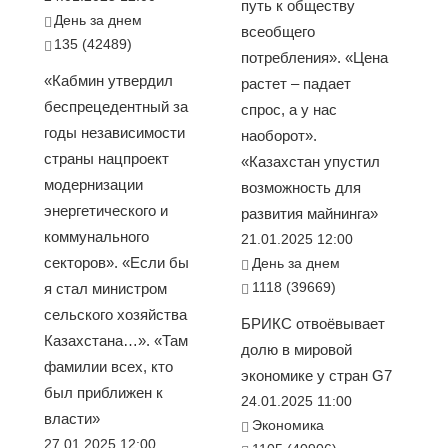
путь к обществу
День за днем
всеобщего
135 (42489)
потребления». «Цена
«Кабмин утвердил
растет – падает
беспрецедентный за
спрос, а у нас
годы независимости
наоборот».
страны нацпроект
«Казахстан упустил
модернизации
возможность для
энергетического и
развития майнинга»
коммунального
21.01.2025 12:00
секторов». «Если бы
День за днем
1118 (39669)
я стал министром
сельского хозяйства
БРИКС отвоёвывает
Казахстана…». «Там
долю в мировой
фамилии всех, кто
экономике у стран G7
был приближен к
24.01.2025 11:00
власти»
Экономика
27.01.2025 12:00