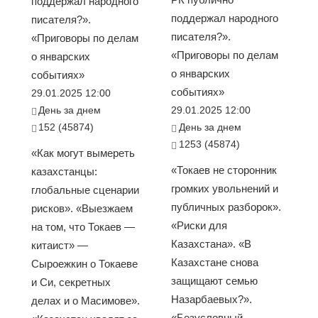
поддержал народного
поддержал народного
писателя?».
писателя?».
«Приговоры по делам
«Приговоры по делам
о январских
о январских
событиях»
событиях»
29.01.2025 12:00
День за днем
29.01.2025 12:00
152 (45874)
День за днем
1253 (45874)
«Как могут вымереть
«Токаев не сторонник
казахстанцы:
громких увольнений и
глобальные сценарии
публичных разборок».
рисков». «Выезжаем
«Риски для
на том, что Токаев —
Казахстана». «В
китаист» —
Казахстане снова
Сыроежкин о Токаеве
защищают семью
и Си, секретных
Назарбаевых?».
делах и о Масимове».
«Безусловный