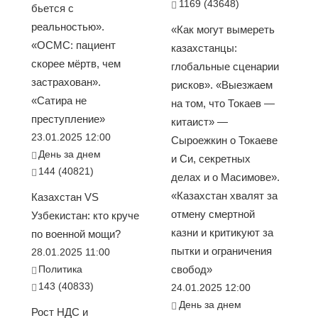
1169 (43648)
бьется с
реальностью».
«Как могут вымереть
«ОСМС: пациент
казахстанцы:
скорее мёртв, чем
глобальные сценарии
застрахован».
рисков». «Выезжаем
«Сатира не
на том, что Токаев —
преступление»
китаист» —
23.01.2025 12:00
Сыроежкин о Токаеве
День за днем
и Си, секретных
144 (40821)
делах и о Масимове».
«Казахстан хвалят за
Казахстан VS
отмену смертной
Узбекистан: кто круче
казни и критикуют за
по военной мощи?
пытки и ограничения
28.01.2025 11:00
Политика
свобод»
143 (40833)
24.01.2025 12:00
День за днем
Рост НДС и