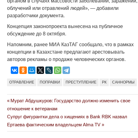
органом в случаях массовости заболеваний, заражений,
облучений или отравлений людей», — добавили
разработчики документа.
Концепция законопроекта вынесена на публичное
обсуждение до 8 октября.
Напомним, ранее МИА КазТАГ сообщало, что в рамках
концепции в Казахстане предлагают арестовывать
авторов рекламы о продаже человеческих органов.
ОТРАВЛЕНИЕ
ПОПРАВКИ
ПРЕСТУПЛЕНИЕ
РК
САННОРМЫ
Previous
Мурат Абдушкуров: Государство должно изменить свое
Навигация
Post:
отношение к ветеранам
по
Next
Супруг фигурантки дела о хищениях в Bank RBK назвал
Post:
Ертаева фактическим владельцем Alma TV
записям