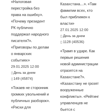
«Налоговая
Казахстана…». «Там
перестройка без
фамилии всех, кто
права на ошибку».
был приближен к
«Почему президент
власти»
РК публично
27.01.2025 12:00
поддержал народного
День за днем
писателя?».
1128 (40536)
«Приговоры по делам
«Трамп в ударе. Как
о январских
первые решения
событиях»
новой администрации
29.01.2025 12:00
отразятся на
День за днем
Казахстане?».
149 (45874)
«Казахстану не грозят
«Токаев не сторонник
вооруженные
громких увольнений и
конфликты». «Рейтинг
публичных разборок».
управленцев не
«Риски для
бьется с