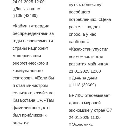
24.01.2025 12:00
путь к обществу
День за днем
всеобщего
135 (42489)
потребления». «Цена
«Кабмин утвердил
растет – падает
беспрецедентный за
спрос, а у нас
годы независимости
наоборот».
страны нацпроект
«Казахстан упустил
модернизации
возможность для
энергетического и
развития майнинга»
коммунального
21.01.2025 12:00
секторов». «Если бы
День за днем
1118 (39669)
я стал министром
сельского хозяйства
БРИКС отвоёвывает
Казахстана…». «Там
долю в мировой
фамилии всех, кто
экономике у стран G7
был приближен к
24.01.2025 11:00
власти»
Экономика