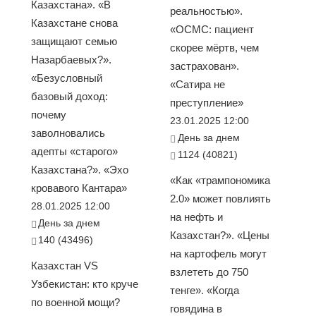
Казахстана». «В
реальностью».
Казахстане снова
«ОСМС: пациент
защищают семью
скорее мёртв, чем
Назарбаевых?».
застрахован».
«Безусловный
«Сатира не
базовый доход:
преступление»
почему
23.01.2025 12:00
заволновались
День за днем
адепты «старого»
1124 (40821)
Казахстана?». «Эхо
«Как «трампономика
кровавого Кантара»
2.0» может повлиять
28.01.2025 12:00
на нефть и
День за днем
Казахстан?». «Цены
140 (43496)
на картофель могут
Казахстан VS
взлететь до 750
Узбекистан: кто круче
тенге». «Когда
по военной мощи?
говядина в