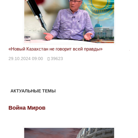
«Новый Казахстан не говорит всей правды»
Лон
ми
29.10.2024 09:00
39623
28.
АКТУАЛЬНЫЕ ТЕМЫ
Война Миров
Во