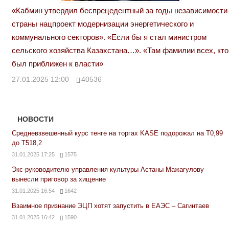
«Кабмин утвердил беспрецедентный за годы независимости
страны нацпроект модернизации энергетического и
коммунального секторов». «Если бы я стал министром
сельского хозяйства Казахстана…». «Там фамилии всех, кто
был приближен к власти»
27.01.2025 12:00
40536
НОВОСТИ
Средневзвешенный курс тенге на торгах KASE подорожал на Т0,99
до Т518,2
31.01.2025 17:25
1575
Экс-руководителю управления культуры Астаны Мажагулову
вынесли приговор за хищение
31.01.2025 16:54
1642
Взаимное признание ЭЦП хотят запустить в ЕАЭС – Сагинтаев
31.01.2025 16:42
1590