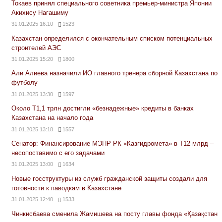
Токаев принял специального советника премьер-министра Японии
Акихису Нагашиму
31.01.2025 16:10
1523
Казахстан определился с окончательным списком потенциальных
строителей АЭС
31.01.2025 15:20
1800
Али Алиева назначили ИО главного тренера сборной Казахстана по
футболу
31.01.2025 13:30
1597
Около Т1,1 трлн достигли «безнадежные» кредиты в банках
Казахстана на начало года
31.01.2025 13:18
1557
Сенатор: Финансирование МЭПР РК «Казгидромета» в Т12 млрд –
несопоставимо с его задачами
31.01.2025 13:00
1634
Новые госструктуры из служб гражданской защиты создали для
готовности к паводкам в Казахстане
31.01.2025 12:40
1533
Чинкисбаева сменила Жамишева на посту главы фонда «Қазақстан