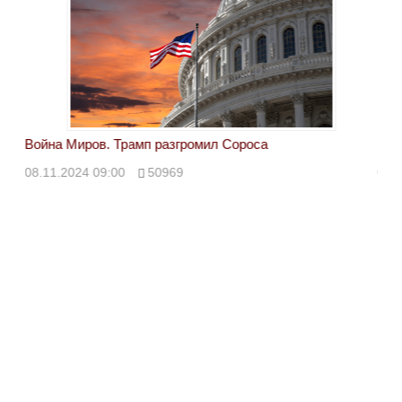
Война Миров. Трамп разгромил Сороса
Вой
08.11.2024 09:00
50969
08.