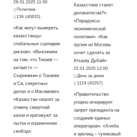
28.01.2025 11:00
Казахстане станет
Политика
деликатесом?».
136 (40833)
«Парадоксы
«Как могут вымереть
экономической
казахстанцы:
политики». «Как
глобальные сценарии
грузин из Москвы
рисков». «Выезжаем
хочет сделать из
на том, что Токаев —
Атырау Дубай»
китаист» —
22.01.2025 12:00
Сыроежкин о Токаеве
День за днем
1119 (40257)
и Си, секретных
делах и о Масимове».
«Правительство
«Казахстан хвалят за
упорно игнорирует
отмену смертной
запрет президента на
казни и критикуют за
создание единых
пытки и ограничения
операторов». «Хлеба
свобод»
и зрелищ – тупиковый