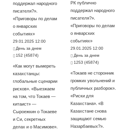
РК публично
поддержал народного
поддержал народного
писателя?».
писателя?».
«Приговоры по делам
«Приговоры по делам
о январских
о январских
событиях»
событиях»
29.01.2025 12:00
День за днем
29.01.2025 12:00
152 (45874)
День за днем
1253 (45874)
«Как могут вымереть
«Токаев не сторонник
казахстанцы:
громких увольнений и
глобальные сценарии
публичных разборок».
рисков». «Выезжаем
«Риски для
на том, что Токаев —
Казахстана». «В
китаист» —
Казахстане снова
Сыроежкин о Токаеве
защищают семью
и Си, секретных
Назарбаевых?».
делах и о Масимове».