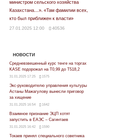
министром сельского хозяйства
Казахстана…». «Там фамилии всех,
кто был приближен к власти»
27.01.2025 12:00
40536
НОВОСТИ
Средневзвешенный курс тенге на торгах
KASE подорожал на Т0,99 до Т518,2
31.01.2025 17:25
1575
Экс-руководителю управления культуры
Астаны Мажагулову вынесли приговор
за хищение
31.01.2025 16:54
1642
Взаимное признание ЭЦП хотят
запустить в ЕАЭС – Сагинтаев
31.01.2025 16:42
1590
Токаев принял специального советника