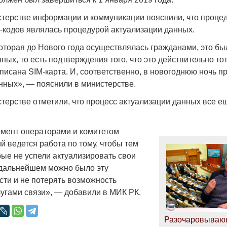
стерстве информации и коммуникации пояснили, что проце
I-кодов являлась процедурой актуализации данных.
которая до Нового года осуществлялась гражданами, это б
ных, то есть подтверждения того, что это действительно тот
Война Мир
писана SIM-карта. И, соответственно, в новогоднюю ночь 
анных», — пояснили в министерстве.
стерстве отметили, что процесс актуализации данных все е
мент операторами и комитетом
 ведется работа по тому, чтобы тем
рые не успели актуализировать свои
 дальнейшем можно было эту
Война Миров.
сти и не потерять возможность
Сороса
лугами связи», — добавили в МИК РК.
08.11.2024 09:
Разочаровываю