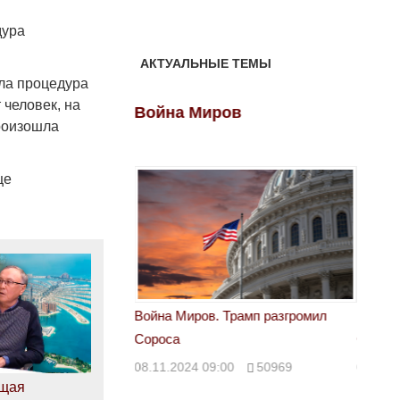
дура
АКТУАЛЬНЫЕ ТЕМЫ
ыла процедура
 человек, на
ов
Война Миров
Войн
произошла
ще
 Трамп разгромил
Война Миров. Трамп разгромил
Война 
Сороса
Сорос
00
50969
08.11.2024 09:00
50969
08.11.
щая