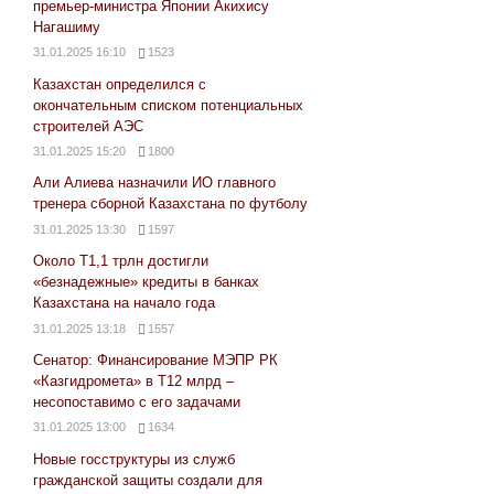
премьер-министра Японии Акихису
Нагашиму
31.01.2025 16:10
1523
Казахстан определился с
окончательным списком потенциальных
строителей АЭС
31.01.2025 15:20
1800
Али Алиева назначили ИО главного
тренера сборной Казахстана по футболу
31.01.2025 13:30
1597
Около Т1,1 трлн достигли
«безнадежные» кредиты в банках
Казахстана на начало года
31.01.2025 13:18
1557
Сенатор: Финансирование МЭПР РК
«Казгидромета» в Т12 млрд –
несопоставимо с его задачами
31.01.2025 13:00
1634
Новые госструктуры из служб
гражданской защиты создали для