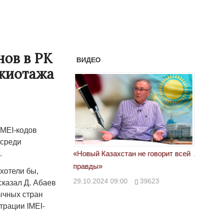
нов в РК
ВИДЕО
ажиотажа
IMEI-кодов
 среди
астовка в Жанаозене.
«Новый Казахстан не говорит всей
Лондон
.
т конфискации.
правды»
28.10.
хотели бы,
 сравнили с
29.10.2024 09:00
39623
сказал Д. Абаев
ычных стран
трации IMEI-
00
28888