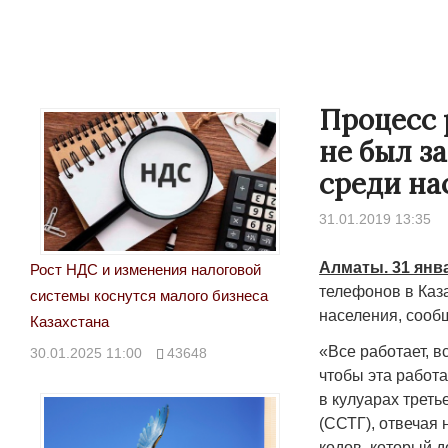
Процесс 
не был з
среди на
31.01.2019 13:35
Алматы. 31 янв
Рост НДС и изменения налоговой
телефонов в Каз
системы коснутся малого бизнеса
населения, сооб
Казахстана
«Все работает, в
30.01.2025 11:00
43648
чтобы эта работа
в кулуарах трет
(ССТГ), отвечая 
кодов, который д