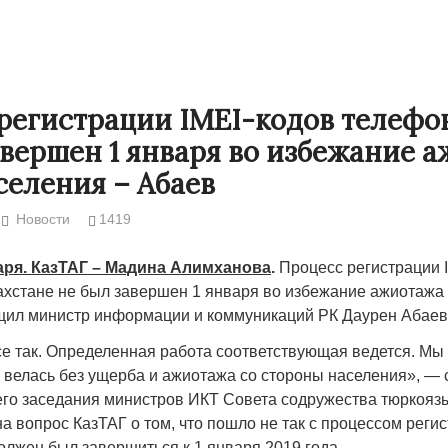
регистрации IMEI-кодов телефо
авершен 1 января во избежание 
селения – Абаев
Новости
1419
аря. КазТАГ – Мадина Алимханова
.
Процесс регистрации 
ахстане не был завершен 1 января во избежание ажиотажа
Народ выбрал свет
Странная заб
щил министр информации и коммуникаций РК Даурен Абаев
Дарига не ждё
17.10.2024 17:00
29972
се так. Определенная работа соответствующая ведется. Мы 
Авиакомпании
 велась без ущерба и ажиотажа со стороны населения», — 
мошенниками
ьего заседания министров ИКТ Совета содружества тюркояз
на вопрос КазТАГ о том, что пошло не так с процессом регис
30.10.2024 14:
олжен был завершиться к 1 января 2019 года.