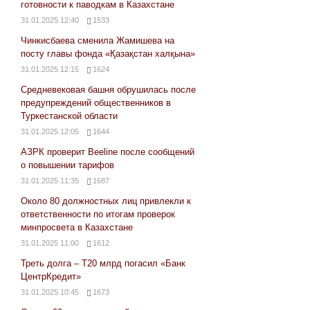
готовности к паводкам в Казахстане
31.01.2025 12:40
1533
Чинкисбаева сменила Жамишева на
посту главы фонда «Қазақстан халқына»
31.01.2025 12:15
1624
Средневековая башня обрушилась после
предупреждений общественников в
Туркестанской области
31.01.2025 12:05
1644
АЗРК проверит Beeline после сообщений
о повышении тарифов
31.01.2025 11:35
1687
Около 80 должностных лиц привлекли к
ответственности по итогам проверок
минпросвета в Казахстане
31.01.2025 11:00
1612
Треть долга – Т20 млрд погасил «Банк
ЦентрКредит»
31.01.2025 10:45
1673