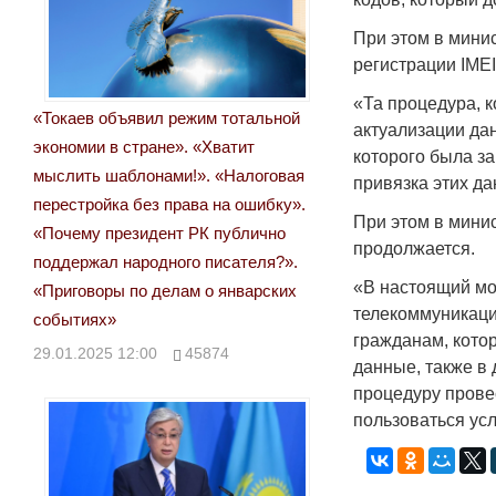
При этом в мини
регистрации IME
«Та процедура, 
«Токаев объявил режим тотальной
актуализации дан
экономии в стране». «Хватит
которого была за
мыслить шаблонами!». «Налоговая
привязка этих д
перестройка без права на ошибку».
При этом в мини
«Почему президент РК публично
продолжается.
поддержал народного писателя?».
«В настоящий мо
«Приговоры по делам о январских
телекоммуникаций
событиях»
гражданам, кото
29.01.2025 12:00
45874
данные, также в
процедуру прове
пользоваться ус