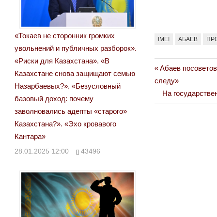
«Токаев не сторонник громких
IMEI
АБАЕВ
ПР
увольнений и публичных разборок».
«Риски для Казахстана». «В
Previous
Абаев посоветов
Навигация
Казахстане снова защищают семью
Post:
следу»
Назарбаевых?». «Безусловный
по
Next
На государстве
базовый доход: почему
Post:
записям
заволновались адепты «старого»
Казахстана?». «Эхо кровавого
Кантара»
28.01.2025 12:00
43496