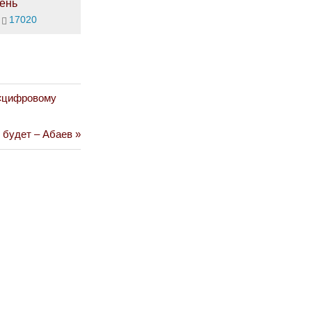
ень
17020
 «цифровому
 будет – Абаев