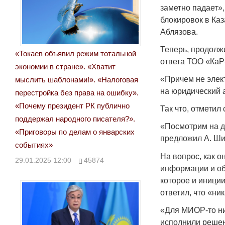
заметно падает»
блокировок в Ка
Аблязова.
Теперь, продолжи
«Токаев объявил режим тотальной
ответа ТОО «КаР
экономии в стране». «Хватит
«Причем не элек
мыслить шаблонами!». «Налоговая
на юридический 
перестройка без права на ошибку».
«Почему президент РК публично
Так что, отметил 
поддержал народного писателя?».
«Посмотрим на да
«Приговоры по делам о январских
предложил А. Ши
событиях»
На вопрос, как о
29.01.2025 12:00
45874
информации и об
которое и иници
ответил, что «ник
«Для МИОР-то нич
исполнили решен