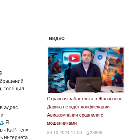
ВИДЕО
й
 обращений
), сообщил
астовка в Жанаозене.
«Новый Казахстан не говорит всей
Лондон
т конфискации.
правды»
в адрес
28.10.
 и
 сравнили с
29.10.2024 09:00
39623
ил
. Я
в «КаР-Тел».
00
28888
ь интернета