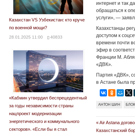
интернет и так д
обращаться к опе
услуги», — заявл
Казахстан VS Узбекистан: кто круче
по военной мощи?
Казахстанцы рег
доступом к соцсе
28.01.2025 11:00
40833
времени почти в
эфир в соответс
Франции М. Абля
«ДВК».
Партия «ДВК», с
в Астане была п
«Кабмин утвердил беспрецедентный
АНТОН ШИН
БЛО
за годы независимости страны
нацпроект модернизации
энергетического и коммунального
Previous
Air Astana дого
Навигация
секторов». «Если бы я стал
Next
Post:
Казахстанский бо