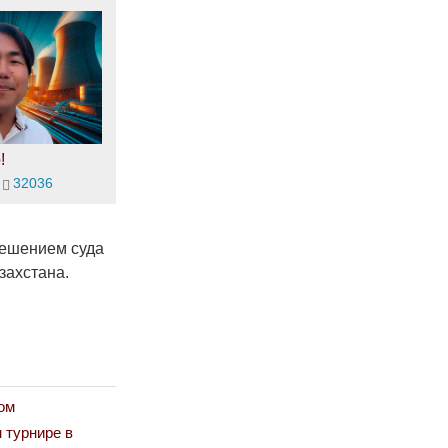
!
32036
решением суда
захстана.
ом
 турнире в