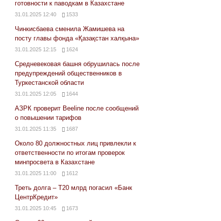
готовности к паводкам в Казахстане
31.01.2025 12:40
1533
Чинкисбаева сменила Жамишева на
посту главы фонда «Қазақстан халқына»
31.01.2025 12:15
1624
Средневековая башня обрушилась после
предупреждений общественников в
Туркестанской области
31.01.2025 12:05
1644
АЗРК проверит Beeline после сообщений
о повышении тарифов
31.01.2025 11:35
1687
Около 80 должностных лиц привлекли к
ответственности по итогам проверок
минпросвета в Казахстане
31.01.2025 11:00
1612
Треть долга – Т20 млрд погасил «Банк
ЦентрКредит»
31.01.2025 10:45
1673