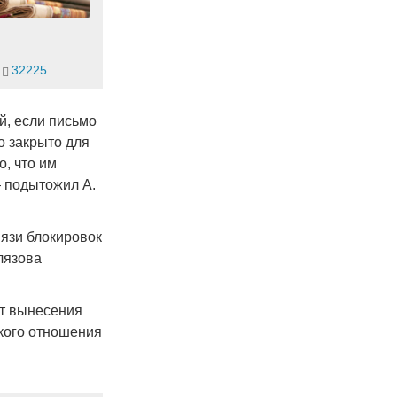
32225
й, если письмо
о закрыто для
о, что им
— подытожил А.
вязи блокировок
лязова
нт вынесения
кого отношения