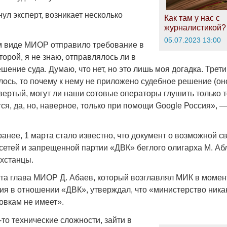
нул эксперт, возникает несколько
Как там у нас с
журналистикой?
05.07.2023 13:00
м виде МИОР отправило требование в
торой, я не знаю, отправлялось ли в
шение суда. Думаю, что нет, но это лишь моя догадка. Трети
лось, то почему к нему не приложено судебное решение (он
вертый, могут ли наши сотовые операторы глушить только т
ся, да, но, наверное, только при помощи Google Россия», 
анее, 1 марта стало известно, что документ о возможной с
цсетей и запрещенной партии «ДВК» беглого олигарха М. Аб
хстанцы.
та глава МИОР Д. Абаев, который возглавлял МИК в моме
ия в отношении «ДВК», утверждал, что «министерство ника
овкам не имеет».
-то технические сложности, зайти в