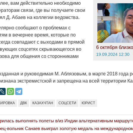
алее, вам действительно необходимо
раторам связи, где вы получаете свои
ял Д. Абаев на коллегии ведомства.
улярно сообщают о проблемах с
тям в вечернее время, которые по
сегда совпадают с выходами в прямой
6 октября близко
твующих соцсетях скрывающегося во
19.09.2024 12:30
зова для общения со сторонниками
озданная и руководимая М. Аблязовым, в марте 2018 года 
ризнана экстремистской и запрещена на всей территории Ка
КИРОВКА
ДВК
КАЗАХЧТАН
СОЦСЕТИ
ЮРИСТ
ворилась выполнять полеты в/из Индии альтернативным маршрут
рец-вольник Санаев выиграл золотую медаль на международном