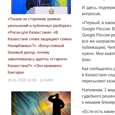
И здесь, подчерк
вопросов.
«Токаев не сторонник громких
«Первый, в како
увольнений и публичных разборок».
Google Россия. В
«Риски для Казахстана». «В
Google Россия ре
Казахстане снова защищают семью
все же направля
Назарбаевых?». «Безусловный
публикации). Чет
базовый доход: почему
нужно. Мне кажет
заволновались адепты «старого»
Шин.
Казахстана?». «Эхо кровавого
Как сообщалось р
Кантара»
в Казахстане со
28.01.2025 12:00
43496
пересылают каза
Напомним, 1 мар
судебного решен
к никаким блокир
«Если есть какие