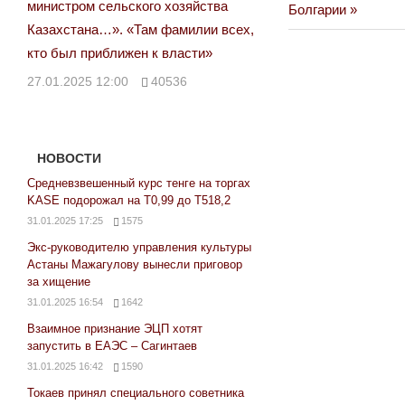
по
министром сельского хозяйства
Post:
Болгарии
Казахстана…». «Там фамилии всех,
записям
кто был приближен к власти»
27.01.2025 12:00
40536
НОВОСТИ
Средневзвешенный курс тенге на торгах
KASE подорожал на Т0,99 до Т518,2
31.01.2025 17:25
1575
Экс-руководителю управления культуры
Астаны Мажагулову вынесли приговор
за хищение
31.01.2025 16:54
1642
Взаимное признание ЭЦП хотят
запустить в ЕАЭС – Сагинтаев
31.01.2025 16:42
1590
Токаев принял специального советника