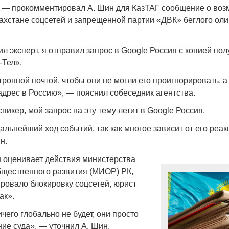
, — прокомментировал А. Шин для КазТАГ сообщение о воз
захстане соцсетей и запрещенной партии «ДВК» беглого ол
л эксперт, я отправил запрос в Google Россия с копией по
-Тел».
Война Мир
тронной почтой, чтобы они не могли его проигнорировать, 
адрес в Россию», — пояснил собеседник агентства.
спикер, мой запрос на эту тему летит в Google Россия.
льнейший ход событий, так как многое зависит от его реак
н.
н оценивает действия министерства
щественного развития (МИОР) РК,
Война Миров.
ировало блокировку соцсетей, юрист
Сороса
ак».
08.11.2024 09:
его глобально не будет, они просто
ие суда», — уточнил А. Шин.