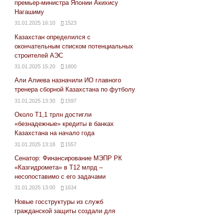
премьер-министра Японии Акихису
Нагашиму
31.01.2025 16:10
1523
Казахстан определился с
окончательным списком потенциальных
строителей АЭС
31.01.2025 15:20
1800
Али Алиева назначили ИО главного
тренера сборной Казахстана по футболу
31.01.2025 13:30
1597
Около Т1,1 трлн достигли
«безнадежные» кредиты в банках
Казахстана на начало года
31.01.2025 13:18
1557
Сенатор: Финансирование МЭПР РК
«Казгидромета» в Т12 млрд –
несопоставимо с его задачами
31.01.2025 13:00
1634
Новые госструктуры из служб
гражданской защиты создали для