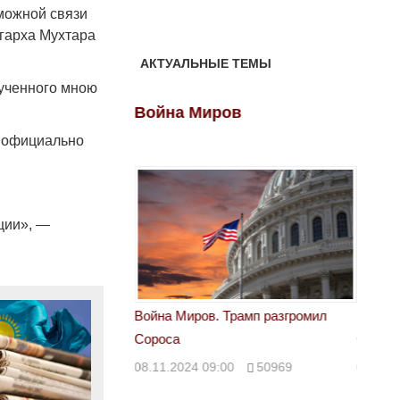
можной связи
игарха Мухтара
АКТУАЛЬНЫЕ ТЕМЫ
лученного мною
ов
Война Миров
Войн
а официально
ции», —
 Трамп разгромил
Война Миров. Трамп разгромил
Война 
Сороса
Сорос
00
50969
08.11.2024 09:00
50969
08.11.