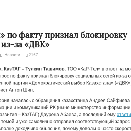
» по факту признал блокировку
 из-за «ДВК»
Новости
2167
а. КазТАГ – Тулкин Ташимов.
ТОО «КаР-Тел» в ответ на мо
рос по факту признал блокировку социальных сетей из-за
нной партии «Демократический выбор Казахстана» («ДВК»
рист Антон Шин.
Народ выбрал свет
Странная заб
Дарига не ждё
ория началась с обращения казахстанца Андрея Сайфиева 
17.10.2024 17:00
29972
ации и коммуникаций РК (ныне министерство информации
Авиакомпании
азвития – КазТАГ) Даурена Абаева, а последний ему
ответ
мошенниками
 темой и уже самолично отправил соответствующий запрос 
30.10.2024 14:
вполне доходчиво объяснил, почему довольно часто скорост