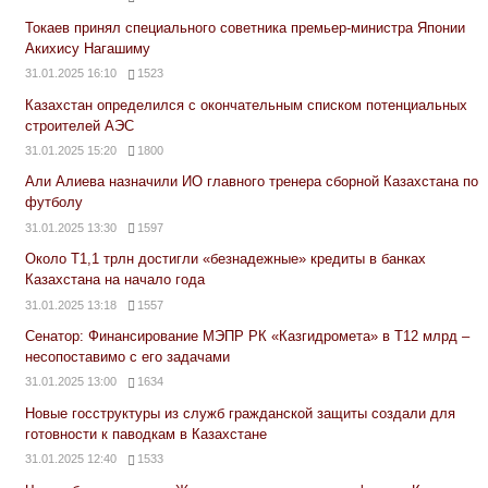
Токаев принял специального советника премьер-министра Японии
Акихису Нагашиму
31.01.2025 16:10
1523
Казахстан определился с окончательным списком потенциальных
строителей АЭС
31.01.2025 15:20
1800
Али Алиева назначили ИО главного тренера сборной Казахстана по
футболу
31.01.2025 13:30
1597
Около Т1,1 трлн достигли «безнадежные» кредиты в банках
Казахстана на начало года
31.01.2025 13:18
1557
Сенатор: Финансирование МЭПР РК «Казгидромета» в Т12 млрд –
несопоставимо с его задачами
31.01.2025 13:00
1634
Новые госструктуры из служб гражданской защиты создали для
готовности к паводкам в Казахстане
31.01.2025 12:40
1533