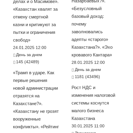
Назарбаевых?».
делах и о Масимове».
«Безусловный
«Казахстан хвалят за
базовый доход:
отмену смертной
почему
казни и критикуют за
заволновались
пытки и ограничения
адепты «старого»
свобод»
Казахстана?». «Эхо
24.01.2025 12:00
День за днем
кровавого Кантара»
145 (42489)
28.01.2025 12:00
День за днем
«Трамп в ударе. Как
1181 (43496)
первые решения
Рост НДС и
новой администрации
изменения налоговой
отразятся на
системы коснутся
Казахстане?».
малого бизнеса
«Казахстану не грозят
Казахстана
вооруженные
30.01.2025 11:00
конфликты». «Рейтинг