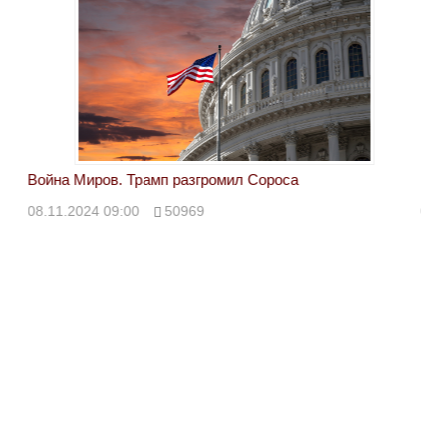
Война Миров. Трамп разгромил Сороса
Вой
08.11.2024 09:00
50969
08.