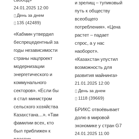
и зрелищ – тупиковый
24.01.2025 12:00
путь к обществу
День за днем
всеобщего
135 (42489)
потребления». «Цена
«Кабмин утвердил
растет – падает
беспрецедентный за
спрос, а у нас
годы независимости
наоборот».
страны нацпроект
«Казахстан упустил
модернизации
возможность для
энергетического и
развития майнинга»
коммунального
21.01.2025 12:00
секторов». «Если бы
День за днем
1118 (39669)
я стал министром
сельского хозяйства
БРИКС отвоёвывает
Казахстана…». «Там
долю в мировой
фамилии всех, кто
экономике у стран G7
был приближен к
24.01.2025 11:00
власти»