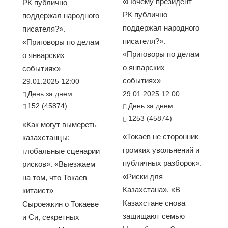
«Почему президент
РК публично
РК публично
поддержал народного
поддержал народного
писателя?».
писателя?».
«Приговоры по делам
«Приговоры по делам
о январских
о январских
событиях»
событиях»
29.01.2025 12:00
День за днем
29.01.2025 12:00
152 (45874)
День за днем
1253 (45874)
«Как могут вымереть
«Токаев не сторонник
казахстанцы:
громких увольнений и
глобальные сценарии
публичных разборок».
рисков». «Выезжаем
«Риски для
на том, что Токаев —
Казахстана». «В
китаист» —
Казахстане снова
Сыроежкин о Токаеве
защищают семью
и Си, секретных