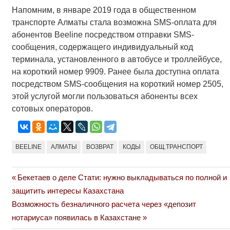
Напомним, в январе 2019 года в общественном
транспорте Алматы стала возможна SMS-оплата для
абонентов Beeline посредством отправки SMS-
сообщения, содержащего индивидуальный код
терминала, установленного в автобусе и троллейбусе,
на короткий номер 9909. Ранее была доступна оплата
посредством SMS-сообщения на короткий номер 2505,
этой услугой могли пользоваться абоненты всех
сотовых операторов.
BEELINE
АЛМАТЫ
ВОЗВРАТ
КОДЫ
ОБЩ.ТРАНСПОРТ
Previous
Бекетаев о деле Стати: нужно выкладываться по полной и
Навигация
Post:
защитить интересы Казахстана
по
Next
Возможность безналичного расчета через «депозит
Post:
нотариуса» появилась в Казахстане
записям