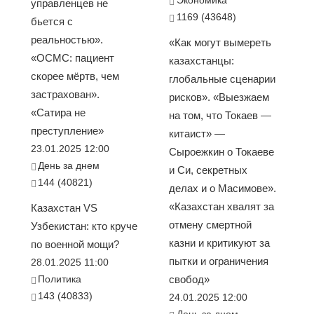
Экономика
управленцев не
1169 (43648)
бьется с
реальностью».
«Как могут вымереть
«ОСМС: пациент
казахстанцы:
скорее мёртв, чем
глобальные сценарии
застрахован».
рисков». «Выезжаем
«Сатира не
на том, что Токаев —
преступление»
китаист» —
23.01.2025 12:00
Сыроежкин о Токаеве
День за днем
и Си, секретных
144 (40821)
делах и о Масимове».
«Казахстан хвалят за
Казахстан VS
отмену смертной
Узбекистан: кто круче
казни и критикуют за
по военной мощи?
пытки и ограничения
28.01.2025 11:00
Политика
свобод»
143 (40833)
24.01.2025 12:00