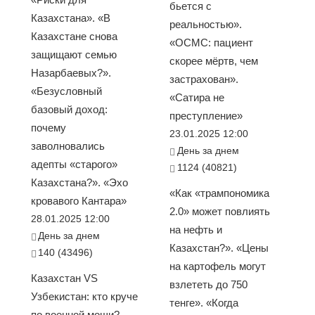
бьется с
Казахстана». «В
реальностью».
Казахстане снова
«ОСМС: пациент
защищают семью
скорее мёртв, чем
Назарбаевых?».
застрахован».
«Безусловный
«Сатира не
базовый доход:
преступление»
почему
23.01.2025 12:00
заволновались
День за днем
адепты «старого»
1124 (40821)
Казахстана?». «Эхо
«Как «трампономика
кровавого Кантара»
2.0» может повлиять
28.01.2025 12:00
на нефть и
День за днем
Казахстан?». «Цены
140 (43496)
на картофель могут
Казахстан VS
взлететь до 750
Узбекистан: кто круче
тенге». «Когда
по военной мощи?