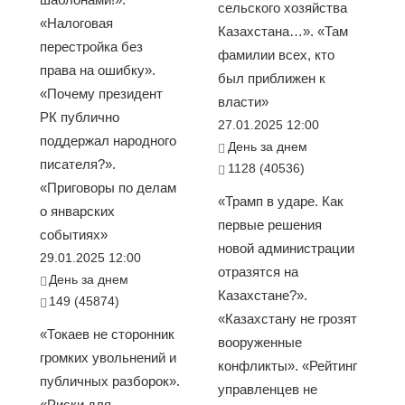
сельского хозяйства
«Налоговая
Казахстана…». «Там
перестройка без
фамилии всех, кто
права на ошибку».
был приближен к
«Почему президент
власти»
РК публично
27.01.2025 12:00
поддержал народного
День за днем
писателя?».
1128 (40536)
«Приговоры по делам
«Трамп в ударе. Как
о январских
первые решения
событиях»
новой администрации
29.01.2025 12:00
отразятся на
День за днем
Казахстане?».
149 (45874)
«Казахстану не грозят
«Токаев не сторонник
вооруженные
громких увольнений и
конфликты». «Рейтинг
публичных разборок».
управленцев не
«Риски для