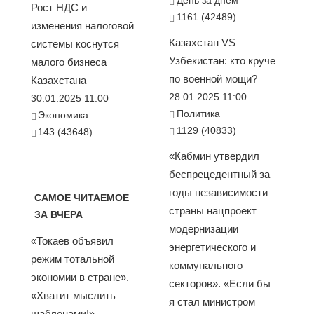
День за днем
Рост НДС и
1161 (42489)
изменения налоговой
Казахстан VS
системы коснутся
Узбекистан: кто круче
малого бизнеса
по военной мощи?
Казахстана
28.01.2025 11:00
30.01.2025 11:00
Политика
Экономика
1129 (40833)
143 (43648)
«Кабмин утвердил
беспрецедентный за
годы независимости
САМОЕ ЧИТАЕМОЕ
страны нацпроект
ЗА ВЧЕРА
модернизации
«Токаев объявил
энергетического и
режим тотальной
коммунального
экономии в стране».
секторов». «Если бы
«Хватит мыслить
я стал министром
шаблонами!».