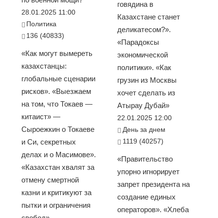
говядина в
28.01.2025 11:00
Казахстане станет
Политика
деликатесом?».
136 (40833)
«Парадоксы
«Как могут вымереть
экономической
казахстанцы:
политики». «Как
глобальные сценарии
грузин из Москвы
рисков». «Выезжаем
хочет сделать из
на том, что Токаев —
Атырау Дубай»
китаист» —
22.01.2025 12:00
Сыроежкин о Токаеве
День за днем
1119 (40257)
и Си, секретных
делах и о Масимове».
«Правительство
«Казахстан хвалят за
упорно игнорирует
отмену смертной
запрет президента на
казни и критикуют за
создание единых
пытки и ограничения
операторов». «Хлеба
свобод»