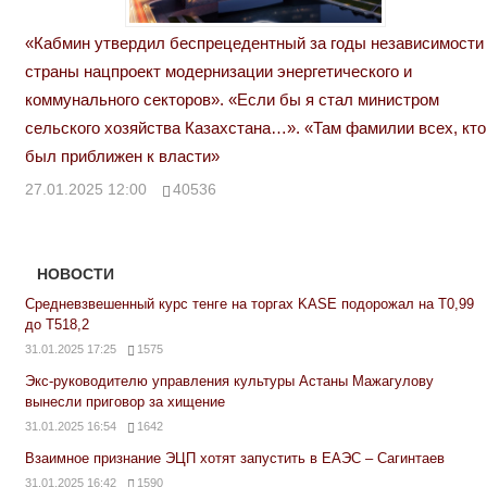
«Кабмин утвердил беспрецедентный за годы независимости
страны нацпроект модернизации энергетического и
коммунального секторов». «Если бы я стал министром
сельского хозяйства Казахстана…». «Там фамилии всех, кто
был приближен к власти»
27.01.2025 12:00
40536
НОВОСТИ
Средневзвешенный курс тенге на торгах KASE подорожал на Т0,99
до Т518,2
31.01.2025 17:25
1575
Экс-руководителю управления культуры Астаны Мажагулову
вынесли приговор за хищение
31.01.2025 16:54
1642
Взаимное признание ЭЦП хотят запустить в ЕАЭС – Сагинтаев
31.01.2025 16:42
1590