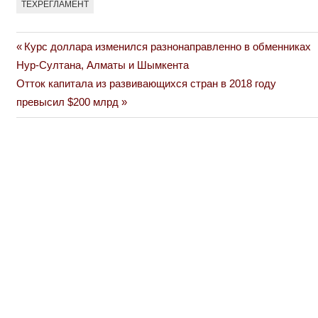
ТЕХРЕГЛАМЕНТ
Previous
Курс доллара изменился разнонаправленно в обменниках
Навигация
Post:
Нур-Султана, Алматы и Шымкента
по
Next
Отток капитала из развивающихся стран в 2018 году
Post:
превысил $200 млрд
записям