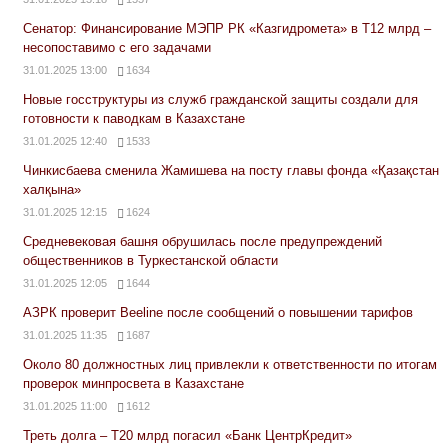
Сенатор: Финансирование МЭПР РК «Казгидромета» в Т12 млрд –
несопоставимо с его задачами
31.01.2025 13:00
1634
Новые госструктуры из служб гражданской защиты создали для
готовности к паводкам в Казахстане
31.01.2025 12:40
1533
Чинкисбаева сменила Жамишева на посту главы фонда «Қазақстан
халқына»
31.01.2025 12:15
1624
Средневековая башня обрушилась после предупреждений
общественников в Туркестанской области
31.01.2025 12:05
1644
АЗРК проверит Beeline после сообщений о повышении тарифов
31.01.2025 11:35
1687
Около 80 должностных лиц привлекли к ответственности по итогам
проверок минпросвета в Казахстане
31.01.2025 11:00
1612
Треть долга – Т20 млрд погасил «Банк ЦентрКредит»