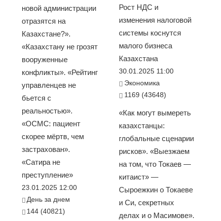
Рост НДС и
новой администрации
изменения налоговой
отразятся на
системы коснутся
Казахстане?».
малого бизнеса
«Казахстану не грозят
Казахстана
вооруженные
30.01.2025 11:00
конфликты». «Рейтинг
Экономика
управленцев не
1169 (43648)
бьется с
реальностью».
«Как могут вымереть
«ОСМС: пациент
казахстанцы:
скорее мёртв, чем
глобальные сценарии
застрахован».
рисков». «Выезжаем
«Сатира не
на том, что Токаев —
преступление»
китаист» —
23.01.2025 12:00
Сыроежкин о Токаеве
День за днем
и Си, секретных
144 (40821)
делах и о Масимове».