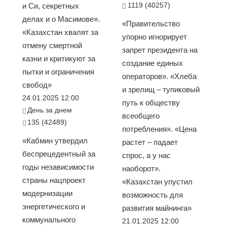
1119 (40257)
и Си, секретных
делах и о Масимове».
«Правительство
«Казахстан хвалят за
упорно игнорирует
отмену смертной
запрет президента на
казни и критикуют за
создание единых
пытки и ограничения
операторов». «Хлеба
свобод»
и зрелищ – тупиковый
24.01.2025 12:00
путь к обществу
День за днем
всеобщего
135 (42489)
потребления». «Цена
«Кабмин утвердил
растет – падает
беспрецедентный за
спрос, а у нас
годы независимости
наоборот».
страны нацпроект
«Казахстан упустил
модернизации
возможность для
энергетического и
развития майнинга»
коммунального
21.01.2025 12:00