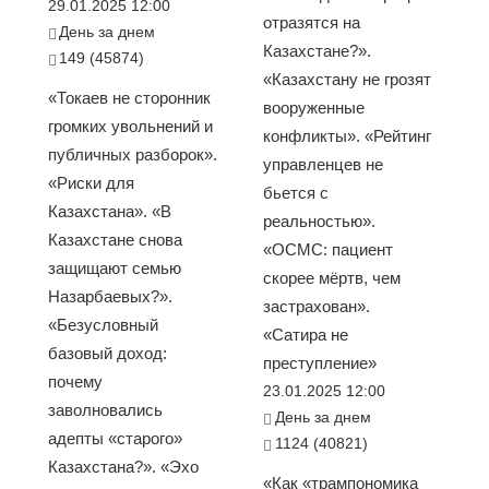
29.01.2025 12:00
отразятся на
День за днем
Казахстане?».
149 (45874)
«Казахстану не грозят
«Токаев не сторонник
вооруженные
громких увольнений и
конфликты». «Рейтинг
публичных разборок».
управленцев не
«Риски для
бьется с
Казахстана». «В
реальностью».
Казахстане снова
«ОСМС: пациент
защищают семью
скорее мёртв, чем
Назарбаевых?».
застрахован».
«Безусловный
«Сатира не
базовый доход:
преступление»
почему
23.01.2025 12:00
заволновались
День за днем
адепты «старого»
1124 (40821)
Казахстана?». «Эхо
«Как «трампономика