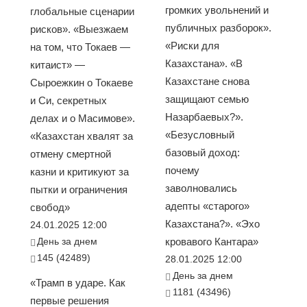
громких увольнений и
глобальные сценарии
публичных разборок».
рисков». «Выезжаем
«Риски для
на том, что Токаев —
Казахстана». «В
китаист» —
Казахстане снова
Сыроежкин о Токаеве
защищают семью
и Си, секретных
Назарбаевых?».
делах и о Масимове».
«Безусловный
«Казахстан хвалят за
базовый доход:
отмену смертной
почему
казни и критикуют за
заволновались
пытки и ограничения
адепты «старого»
свобод»
Казахстана?». «Эхо
24.01.2025 12:00
День за днем
кровавого Кантара»
145 (42489)
28.01.2025 12:00
День за днем
«Трамп в ударе. Как
1181 (43496)
первые решения