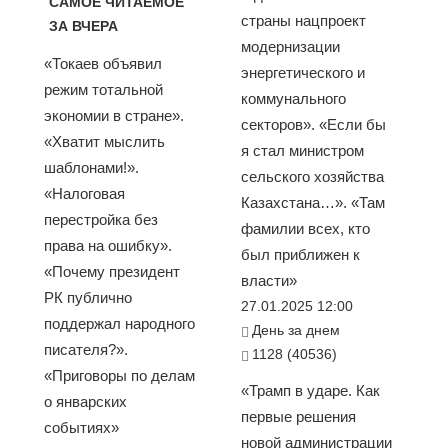
САМОЕ ЧИТАЕМОЕ
страны нацпроект
ЗА ВЧЕРА
модернизации
«Токаев объявил
энергетического и
режим тотальной
коммунального
экономии в стране».
секторов». «Если бы
«Хватит мыслить
я стал министром
шаблонами!».
сельского хозяйства
«Налоговая
Казахстана…». «Там
перестройка без
фамилии всех, кто
права на ошибку».
был приближен к
«Почему президент
власти»
РК публично
27.01.2025 12:00
поддержал народного
День за днем
писателя?».
1128 (40536)
«Приговоры по делам
«Трамп в ударе. Как
о январских
первые решения
событиях»
новой администрации