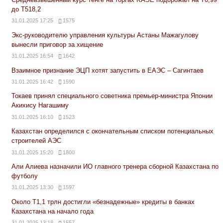
до Т518,2
31.01.2025 17:25
1575
Экс-руководителю управления культуры Астаны Мажагулову
вынесли приговор за хищение
31.01.2025 16:54
1642
Взаимное признание ЭЦП хотят запустить в ЕАЭС – Сагинтаев
31.01.2025 16:42
1590
Токаев принял специального советника премьер-министра Японии
Акихису Нагашиму
31.01.2025 16:10
1523
Казахстан определился с окончательным списком потенциальных
строителей АЭС
31.01.2025 15:20
1800
Али Алиева назначили ИО главного тренера сборной Казахстана по
футболу
31.01.2025 13:30
1597
Около Т1,1 трлн достигли «безнадежные» кредиты в банках
Казахстана на начало года
31.01.2025 13:18
1557