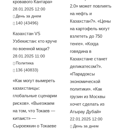
кровавого Кантара»
2.0» может повлиять
28.01.2025 12:00
на нефть и
День за днем
Казахстан?». «Цены
140 (43496)
на картофель могут
Казахстан VS
взлететь до 750
Узбекистан: кто круче
тенге». «Когда
по военной мощи?
говядина в
28.01.2025 11:00
Казахстане станет
Политика
деликатесом?».
136 (40833)
«Парадоксы
«Как могут вымереть
экономической
казахстанцы:
политики». «Как
глобальные сценарии
грузин из Москвы
рисков». «Выезжаем
хочет сделать из
на том, что Токаев —
Атырау Дубай»
китаист» —
22.01.2025 12:00
Сыроежкин о Токаеве
День за днем