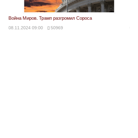
Война Миров. Трамп разгромил Сороса
Вой
08.11.2024 09:00
50969
08.