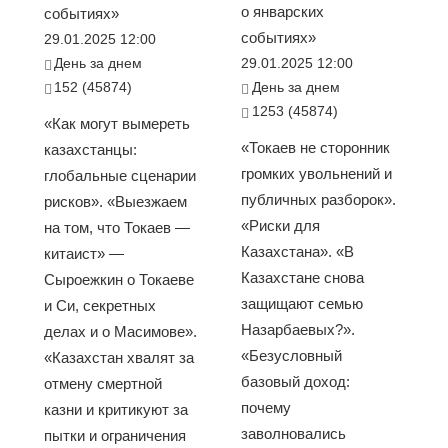
о январских
событиях»
событиях»
29.01.2025 12:00
День за днем
29.01.2025 12:00
152 (45874)
День за днем
1253 (45874)
«Как могут вымереть
«Токаев не сторонник
казахстанцы:
громких увольнений и
глобальные сценарии
публичных разборок».
рисков». «Выезжаем
«Риски для
на том, что Токаев —
Казахстана». «В
китаист» —
Казахстане снова
Сыроежкин о Токаеве
защищают семью
и Си, секретных
Назарбаевых?».
делах и о Масимове».
«Безусловный
«Казахстан хвалят за
базовый доход:
отмену смертной
почему
казни и критикуют за
заволновались
пытки и ограничения