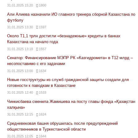
31.01.2025 15:20
1800
Али Алиева назначили ИО главного тренера сборной Казахстана по
футболу
31.01.2025 13:30
1597
Около Т1,1 трлн достигли «безнадежные» кредиты в банках
Казахстана на начало года
31.01.2025 13:18
1557
Сенатор: Финансирование МЭПР РК «Казгидромета» в Т12 млрд –
несопоставимо с его задачами
31.01.2025 13:00
1634
Новые госструктуры из служб гражданской защиты создали для
готовности к паводкам в Казахстане
31.01.2025 12:40
1533
Чинкисбаева сменила Жамишева на посту главы фонда «Қазақстан
халқына»
31.01.2025 12:15
1624
Средневековая башня обрушилась после предупреждений
общественников в Туркестанской области
31.01.2025 12:05
1644