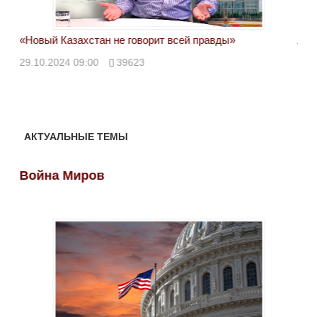
«Новый Казахстан не говорит всей правды»
Лон
ми
29.10.2024 09:00
39623
28.
АКТУАЛЬНЫЕ ТЕМЫ
Война Миров
Во