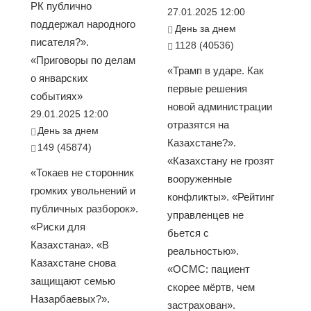
РК публично
27.01.2025 12:00
поддержал народного
День за днем
писателя?».
1128 (40536)
«Приговоры по делам
«Трамп в ударе. Как
о январских
первые решения
событиях»
новой администрации
29.01.2025 12:00
отразятся на
День за днем
Казахстане?».
149 (45874)
«Казахстану не грозят
«Токаев не сторонник
вооруженные
громких увольнений и
конфликты». «Рейтинг
публичных разборок».
управленцев не
«Риски для
бьется с
Казахстана». «В
реальностью».
Казахстане снова
«ОСМС: пациент
защищают семью
скорее мёртв, чем
Назарбаевых?».
застрахован».