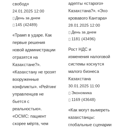
адепты «старого»
свобод»
Казахстана?». «Эхо
24.01.2025 12:00
День за днем
кровавого Кантара»
145 (42489)
28.01.2025 12:00
День за днем
«Трамп в ударе. Как
1181 (43496)
первые решения
Рост НДС и
новой администрации
изменения налоговой
отразятся на
системы коснутся
Казахстане?».
малого бизнеса
«Казахстану не грозят
Казахстана
вооруженные
30.01.2025 11:00
конфликты». «Рейтинг
Экономика
управленцев не
1169 (43648)
бьется с
реальностью».
«Как могут вымереть
«ОСМС: пациент
казахстанцы:
скорее мёртв, чем
глобальные сценарии