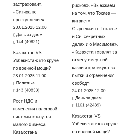
застрахован».
рисков». «Выезжаем
«Сатира не
на том, что Токаев —
преступление»
китаист» —
23.01.2025 12:00
Сыроежкин о Токаеве
День за днем
и Си, секретных
144 (40821)
делах и о Масимове».
«Казахстан хвалят за
Казахстан VS
отмену смертной
Узбекистан: кто круче
казни и критикуют за
по военной мощи?
пытки и ограничения
28.01.2025 11:00
Политика
свобод»
143 (40833)
24.01.2025 12:00
День за днем
Рост НДС и
1161 (42489)
изменения налоговой
Казахстан VS
системы коснутся
Узбекистан: кто круче
малого бизнеса
по военной мощи?
Казахстана