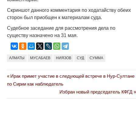
Скриншот данного комментария по ходатайству обеих
сторон был приобщен к материалам суда.
Судебное заседание для рассмотрения дела по
существу назначено на 31 мая.
АЛМАТЫ
МУСАБАЕВ
НИЯЗОВ
СУД
СУММА
Previous
Ирак примет участие в следующей встрече в Нур-Султане
Навигация
Post:
по Сирии как наблюдатель
по
Next
Избран новый председатель КФГД
Post:
записям