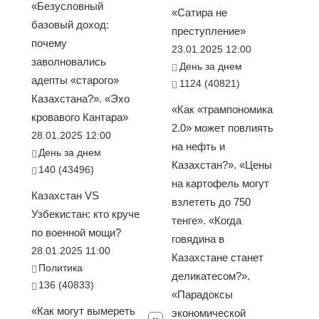
«Безусловный
«Сатира не
базовый доход:
преступление»
почему
23.01.2025 12:00
заволновались
День за днем
адепты «старого»
1124 (40821)
Казахстана?». «Эхо
«Как «трампономика
кровавого Кантара»
2.0» может повлиять
28.01.2025 12:00
на нефть и
День за днем
Казахстан?». «Цены
140 (43496)
на картофель могут
Казахстан VS
взлететь до 750
Узбекистан: кто круче
тенге». «Когда
по военной мощи?
говядина в
28.01.2025 11:00
Казахстане станет
Политика
деликатесом?».
136 (40833)
«Парадоксы
«Как могут вымереть
экономической