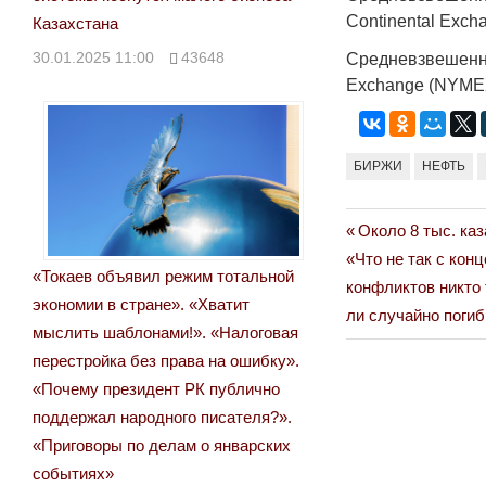
Continental Excha
Казахстана
30.01.2025 11:00
43648
Средневзвешенна
Exchange (NYMEX)
БИРЖИ
НЕФТЬ
Previous
Около 8 тыс. ка
Навигация
Next
Post:
«Что не так с кон
по
«Токаев объявил режим тотальной
Post:
конфликтов никто 
экономии в стране». «Хватит
ли случайно погиб
записям
мыслить шаблонами!». «Налоговая
перестройка без права на ошибку».
«Почему президент РК публично
поддержал народного писателя?».
«Приговоры по делам о январских
событиях»