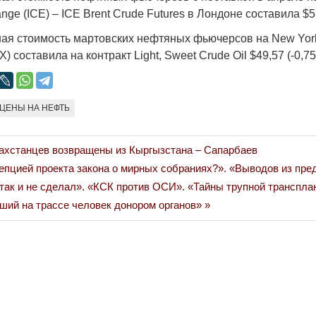
Народ выбрал свет
Странная заб
nge (ICE) – ICE Brent Crude Futures в Лондоне составила $53
Дарига не ждё
17.10.2024 17:00
29972
я стоимость мартовских нефтяных фьючерсов на New York
Авиакомпании
 составила на контракт Light, Sweet Crude Oil $49,57 (-0,75
мошенниками
30.10.2024 14:
ЦЕНЫ НА НЕФТЬ
захстанцев возвращены из Кыргызстана – Сапарбаев
цепцией проекта закона о мирных собраниях?». «Выводов из пр
так и не сделал». «КСК против ОСИ». «Тайны трупной транспла
Война Мир
ший на трассе человек донором органов»