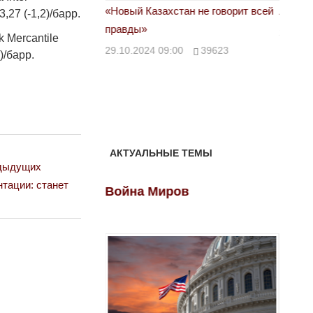
астовка в Жанаозене.
«Новый Казахстан не говорит всей
Лондон
,27 (-1,2)/барр.
т конфискации.
правды»
28.10.
 Mercantile
 сравнили с
29.10.2024 09:00
39623
)/барр.
00
28888
АКТУАЛЬНЫЕ ТЕМЫ
едыдущих
нтации: станет
ов
Война Миров
Войн