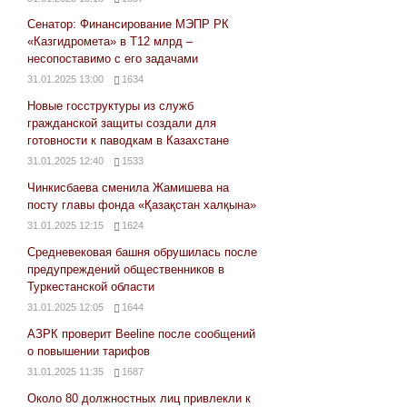
Сенатор: Финансирование МЭПР РК
«Казгидромета» в Т12 млрд –
несопоставимо с его задачами
31.01.2025 13:00
1634
Новые госструктуры из служб
гражданской защиты создали для
готовности к паводкам в Казахстане
31.01.2025 12:40
1533
Чинкисбаева сменила Жамишева на
посту главы фонда «Қазақстан халқына»
31.01.2025 12:15
1624
Средневековая башня обрушилась после
предупреждений общественников в
Туркестанской области
31.01.2025 12:05
1644
АЗРК проверит Beeline после сообщений
о повышении тарифов
31.01.2025 11:35
1687
Около 80 должностных лиц привлекли к