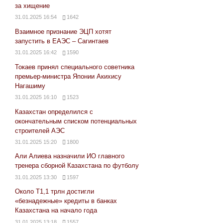
за хищение
31.01.2025 16:54
1642
Взаимное признание ЭЦП хотят
запустить в ЕАЭС – Сагинтаев
31.01.2025 16:42
1590
Токаев принял специального советника
премьер-министра Японии Акихису
Нагашиму
31.01.2025 16:10
1523
Казахстан определился с
окончательным списком потенциальных
строителей АЭС
31.01.2025 15:20
1800
Али Алиева назначили ИО главного
тренера сборной Казахстана по футболу
31.01.2025 13:30
1597
Около Т1,1 трлн достигли
«безнадежные» кредиты в банках
Казахстана на начало года
31.01.2025 13:18
1557