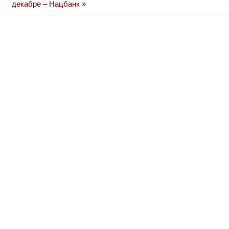
Post:
декабре – Нацбанк
записям