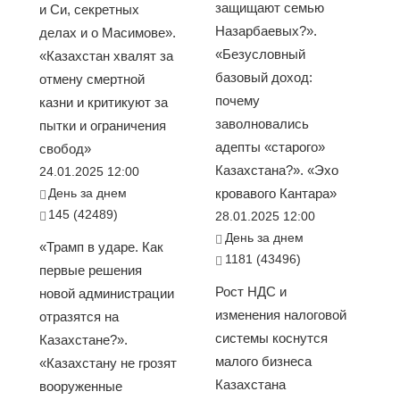
защищают семью
и Си, секретных
Назарбаевых?».
делах и о Масимове».
«Безусловный
«Казахстан хвалят за
базовый доход:
отмену смертной
почему
казни и критикуют за
заволновались
пытки и ограничения
адепты «старого»
свобод»
Казахстана?». «Эхо
24.01.2025 12:00
День за днем
кровавого Кантара»
145 (42489)
28.01.2025 12:00
День за днем
«Трамп в ударе. Как
1181 (43496)
первые решения
Рост НДС и
новой администрации
изменения налоговой
отразятся на
системы коснутся
Казахстане?».
малого бизнеса
«Казахстану не грозят
Казахстана
вооруженные