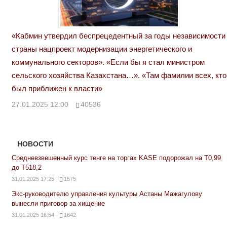
«Кабмин утвердил беспрецедентный за годы независимости
страны нацпроект модернизации энергетического и
коммунального секторов». «Если бы я стал министром
сельского хозяйства Казахстана…». «Там фамилии всех, кто
был приближен к власти»
27.01.2025 12:00
40536
НОВОСТИ
Средневзвешенный курс тенге на торгах KASE подорожал на Т0,99
до Т518,2
31.01.2025 17:25
1575
Экс-руководителю управления культуры Астаны Мажагулову
вынесли приговор за хищение
31.01.2025 16:54
1642