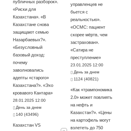
публичных разборок».
управленцев не
«Риски для
бьется с
Казахстана». «В
реальностью».
Казахстане снова
«ОСМС: пациент
защищают семью
скорее мёртв, чем
Назарбаевых?».
застрахован».
«Безусловный
«Сатира не
базовый доход:
преступление»
почему
23.01.2025 12:00
заволновались
День за днем
адепты «старого»
1124 (40821)
Казахстана?». «Эхо
«Как «трампономика
кровавого Кантара»
2.0» может повлиять
28.01.2025 12:00
на нефть и
День за днем
Казахстан?». «Цены
140 (43496)
на картофель могут
Казахстан VS
взлететь до 750