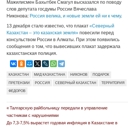
Мажилисмен Бахытбек Смагул высказался по поводу
слов депутата госдумы России Вячеслава
Никонова:
Россия велика, и новые земли ей ни к чему
.
13 декабря стало известно, что плакат
«Северный
Казахстан ‒ это казахская земля»
повесили перед
консульством России в Алматы. При этом появились
сообщения о том, что вывесивших плакат задержала
казахстанская полиция.
КАЗАХСТАН
МИД КАЗАХСТАНА
НИКОНОВ
ПОДАРОК
ПРЕТЕНЗИИ
РОССИЯ
СЕВЕРНЫЙ КАЗАХСТАН
ТЕРРИТОРИЯ
ФЕДОРОВ
Previous
Талгарскую райбольницу передали в управление
Навигация
Post:
частникам с нарушениями
по
Next
До 7,3-7,5% вырастет годовая инфляция в Казахстане в