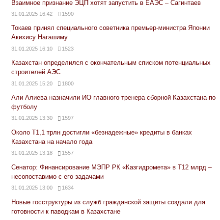
Взаимное признание ЭЦП хотят запустить в ЕАЭС – Сагинтаев
31.01.2025 16:42
1590
Токаев принял специального советника премьер-министра Японии
Акихису Нагашиму
31.01.2025 16:10
1523
Казахстан определился с окончательным списком потенциальных
строителей АЭС
31.01.2025 15:20
1800
Али Алиева назначили ИО главного тренера сборной Казахстана по
футболу
31.01.2025 13:30
1597
Около Т1,1 трлн достигли «безнадежные» кредиты в банках
Казахстана на начало года
31.01.2025 13:18
1557
Сенатор: Финансирование МЭПР РК «Казгидромета» в Т12 млрд –
несопоставимо с его задачами
31.01.2025 13:00
1634
Новые госструктуры из служб гражданской защиты создали для
готовности к паводкам в Казахстане