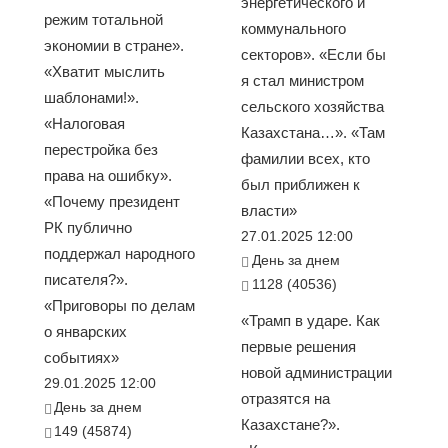
энергетического и
режим тотальной
коммунального
экономии в стране».
секторов». «Если бы
«Хватит мыслить
я стал министром
шаблонами!».
сельского хозяйства
«Налоговая
Казахстана…». «Там
перестройка без
фамилии всех, кто
права на ошибку».
был приближен к
«Почему президент
власти»
РК публично
27.01.2025 12:00
поддержал народного
День за днем
писателя?».
1128 (40536)
«Приговоры по делам
«Трамп в ударе. Как
о январских
первые решения
событиях»
новой администрации
29.01.2025 12:00
отразятся на
День за днем
Казахстане?».
149 (45874)