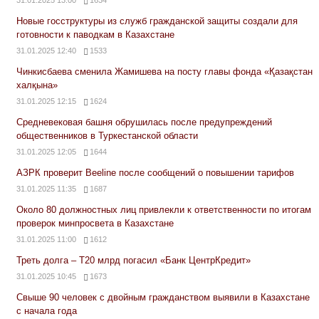
31.01.2025 13:00
1634
Новые госструктуры из служб гражданской защиты создали для
готовности к паводкам в Казахстане
31.01.2025 12:40
1533
Чинкисбаева сменила Жамишева на посту главы фонда «Қазақстан
халқына»
31.01.2025 12:15
1624
Средневековая башня обрушилась после предупреждений
общественников в Туркестанской области
31.01.2025 12:05
1644
АЗРК проверит Beeline после сообщений о повышении тарифов
31.01.2025 11:35
1687
Около 80 должностных лиц привлекли к ответственности по итогам
проверок минпросвета в Казахстане
31.01.2025 11:00
1612
Треть долга – Т20 млрд погасил «Банк ЦентрКредит»
31.01.2025 10:45
1673
Свыше 90 человек с двойным гражданством выявили в Казахстане
с начала года