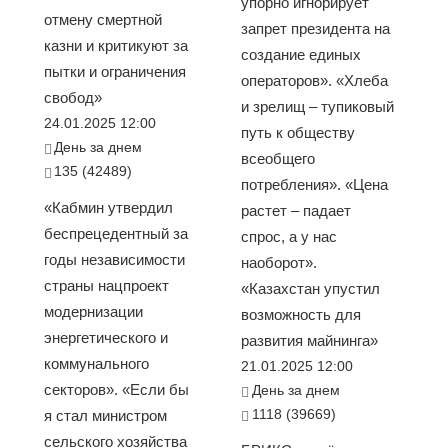
упорно игнорирует
отмену смертной
запрет президента на
казни и критикуют за
создание единых
пытки и ограничения
операторов». «Хлеба
свобод»
и зрелищ – тупиковый
24.01.2025 12:00
путь к обществу
День за днем
всеобщего
135 (42489)
потребления». «Цена
«Кабмин утвердил
растет – падает
беспрецедентный за
спрос, а у нас
годы независимости
наоборот».
страны нацпроект
«Казахстан упустил
модернизации
возможность для
энергетического и
развития майнинга»
коммунального
21.01.2025 12:00
секторов». «Если бы
День за днем
1118 (39669)
я стал министром
сельского хозяйства