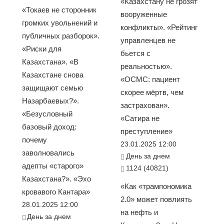
«Казахстану не грозят
«Токаев не сторонник
вооруженные
громких увольнений и
конфликты». «Рейтинг
публичных разборок».
управленцев не
«Риски для
бьется с
Казахстана». «В
реальностью».
Казахстане снова
«ОСМС: пациент
защищают семью
скорее мёртв, чем
Назарбаевых?».
застрахован».
«Безусловный
«Сатира не
базовый доход:
преступление»
почему
23.01.2025 12:00
заволновались
День за днем
адепты «старого»
1124 (40821)
Казахстана?». «Эхо
«Как «трампономика
кровавого Кантара»
2.0» может повлиять
28.01.2025 12:00
на нефть и
День за днем