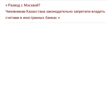
Previous
Развод с Москвой?
Навигация
Next
Post:
Чиновникам Казахстана законодательно запретили владеть
по
Post:
счетами в иностранных банках
записям