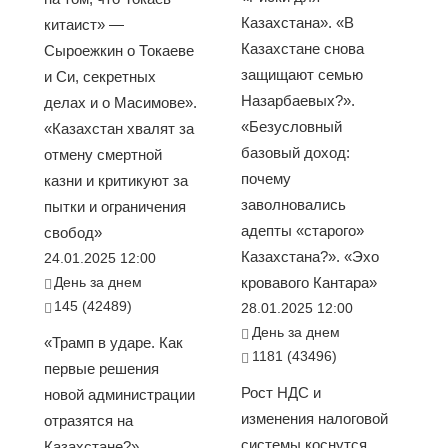
Казахстана». «В
китаист» —
Казахстане снова
Сыроежкин о Токаеве
защищают семью
и Си, секретных
Назарбаевых?».
делах и о Масимове».
«Безусловный
«Казахстан хвалят за
базовый доход:
отмену смертной
почему
казни и критикуют за
заволновались
пытки и ограничения
адепты «старого»
свобод»
Казахстана?». «Эхо
24.01.2025 12:00
День за днем
кровавого Кантара»
145 (42489)
28.01.2025 12:00
День за днем
«Трамп в ударе. Как
1181 (43496)
первые решения
Рост НДС и
новой администрации
изменения налоговой
отразятся на
системы коснутся
Казахстане?».