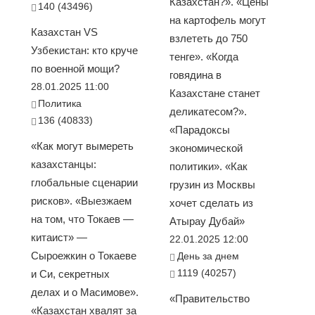
Казахстан?». «Цены
140 (43496)
на картофель могут
Казахстан VS
взлететь до 750
Узбекистан: кто круче
тенге». «Когда
по военной мощи?
говядина в
28.01.2025 11:00
Казахстане станет
Политика
деликатесом?».
136 (40833)
«Парадоксы
«Как могут вымереть
экономической
казахстанцы:
политики». «Как
глобальные сценарии
грузин из Москвы
рисков». «Выезжаем
хочет сделать из
на том, что Токаев —
Атырау Дубай»
китаист» —
22.01.2025 12:00
Сыроежкин о Токаеве
День за днем
1119 (40257)
и Си, секретных
делах и о Масимове».
«Правительство
«Казахстан хвалят за