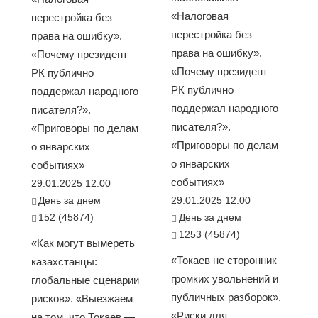
«Налоговая
перестройка без
перестройка без
права на ошибку».
права на ошибку».
«Почему президент
«Почему президент
РК публично
РК публично
поддержал народного
поддержал народного
писателя?».
писателя?».
«Приговоры по делам
«Приговоры по делам
о январских
о январских
событиях»
событиях»
29.01.2025 12:00
День за днем
29.01.2025 12:00
152 (45874)
День за днем
1253 (45874)
«Как могут вымереть
«Токаев не сторонник
казахстанцы:
громких увольнений и
глобальные сценарии
публичных разборок».
рисков». «Выезжаем
«Риски для
на том, что Токаев —