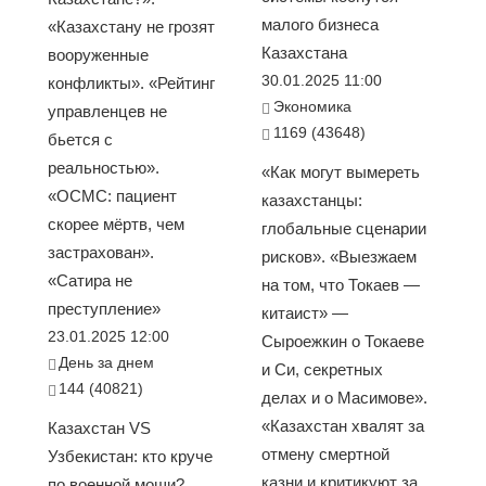
малого бизнеса
«Казахстану не грозят
Казахстана
вооруженные
30.01.2025 11:00
конфликты». «Рейтинг
Экономика
управленцев не
1169 (43648)
бьется с
реальностью».
«Как могут вымереть
«ОСМС: пациент
казахстанцы:
скорее мёртв, чем
глобальные сценарии
застрахован».
рисков». «Выезжаем
«Сатира не
на том, что Токаев —
преступление»
китаист» —
23.01.2025 12:00
Сыроежкин о Токаеве
День за днем
и Си, секретных
144 (40821)
делах и о Масимове».
«Казахстан хвалят за
Казахстан VS
отмену смертной
Узбекистан: кто круче
казни и критикуют за
по военной мощи?