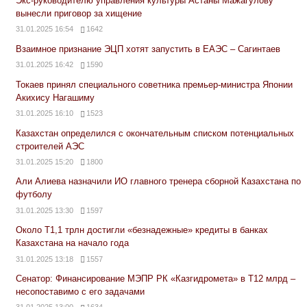
Экс-руководителю управления культуры Астаны Мажагулову
вынесли приговор за хищение
31.01.2025 16:54
1642
Взаимное признание ЭЦП хотят запустить в ЕАЭС – Сагинтаев
31.01.2025 16:42
1590
Токаев принял специального советника премьер-министра Японии
Акихису Нагашиму
31.01.2025 16:10
1523
Казахстан определился с окончательным списком потенциальных
строителей АЭС
31.01.2025 15:20
1800
Али Алиева назначили ИО главного тренера сборной Казахстана по
футболу
31.01.2025 13:30
1597
Около Т1,1 трлн достигли «безнадежные» кредиты в банках
Казахстана на начало года
31.01.2025 13:18
1557
Сенатор: Финансирование МЭПР РК «Казгидромета» в Т12 млрд –
несопоставимо с его задачами